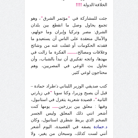
الخلافة/الدولة
!!!!
جئت للمشاركة في
"
مؤتمر الشرق
"
، وهو
تجمع يحاول وصل ما انقطع بين بلدان
الشرق: مصر وتركيا وإيران وما حولهم،
والآمال منعقدة على الناس أن يستعيدو ما
فقدته الحكومات أو غفلت عنه من وشائج
وعلاقات ومصالح،
.......
الفكرة ما زالت في
مهدها، واتجه تفكيري أن نبدأ بالشباب، وأن
نحاول بث الوعي في المصريين، وهم
محتاجون لوعي كثير.
كتب صديقي الوزير اللبناني د/طراد حمادة –
قبل أن يصبح وزيرا، وكنا سويا
"
في زيارتي
الثانية
"
، قصيدة شعرية يتغزل في استانبول،
وفيها : معلق بين برزخين
.....
يومها كنت
أشعر انني ذلك المعلق وليس الجسر
الضخم الذي يربط شطري استانبول، وكان
د.حمادة
يصفه في القصيدة، اليوم أشعر
أنني لست كذلك، وسبحان من يغير، ولا