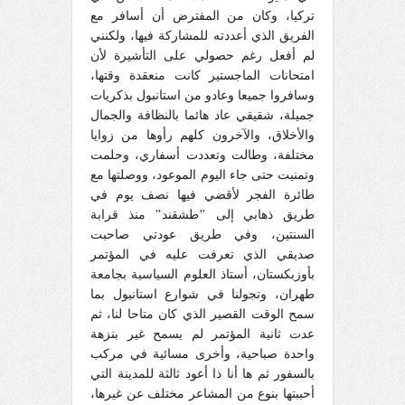
تركيا، وكان من المفترض أن أسافر مع
الفريق الذي أعددته للمشاركة فيها، ولكنني
لم أفعل رغم حصولي على التأشيرة لأن
امتحانات الماجستير كانت منعقدة وقتها،
وسافروا جميعا وعادو من استانبول بذكريات
جميلة، شقيقي عاد هائما بالنظافة والجمال
والأخلاق، والآخرون كلهم رأوها من زوايا
مختلفة، وطالت وتعددت أسفاري، وحلمت
وتمنيت حتى جاء اليوم الموعود، ووصلتها مع
طائرة الفجر لأقضي فيها نصف يوم في
طريق ذهابي إلى
"
طشقند
"
منذ قرابة
السنتين، وفي طريق عودتي صاحبت
صديقي الذي تعرفت عليه في المؤتمر
بأوزبكستان، أستاذ العلوم السياسية بجامعة
طهران، وتجولنا في شوارع استانبول بما
سمح الوقت القصير الذي كان متاحا لنا، ثم
عدت ثانية المؤتمر لم يسمح غير بنزهة
واحدة صباحية، وأخرى مسائية في مركب
بالسفور ثم ها أنا ذا أعود ثالثة للمدينة التي
أحببتها بنوع من المشاعر مختلف عن غيرها،