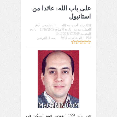
على باب الله: عائدا من
استانبول
الكاتب:
د. أحمد عبد الله
البلد:
مصر
نوع
العمل:
مدونة
تاريخ الاضافة 11/16/2005
تاريخ
التحديث 8/17/2019 10:16:56
PM
المشاهدات 5934
معدل الترشيح
في مايو 1996 انعقدت قمة السكن في