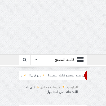
قائمة التصفح
تراكم... كيف يصنع المجتمع قنابله النفسية؟
ربع قرن!!
رزقٌ من يستكثره؟!
من
 العقاد!!
الرئيسية
مدونات مجانين
على باب
الله: عائدا من استانبول