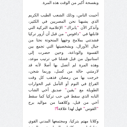
وبفسحة أكبر من الوقت هذه المرة.
أحببت الناس، وذلك الشعب الطيب الكريم
الذي يشبهنا نحن المصريين في الكثير،
وأتذكر الآن
"
يابراك
"
الإعلامية التركية التي
قابلتها في
"
دافوس
"
من قبل أن أزور تركيا
فشدتني بملامح وجهها المنحوتة نحتا من
جبال الأورال، وبشخصيتها التي تجمع بين
القسوة والوداعة، وحين حضرت إلى
استانبول من قبل فشلنا في ترتيب موعد،
وهذه المرة لم أتصل بها أصلا لأنه قد
لازمتني حالة من كسل، وربما شجن،
خرجت بها من رمضان فذهب كل وقت
الفراغ في النوم أو التأمل غير الحوارات
الطويلة مع
"
يقين
"
صديق أخي الشاب
النابه الذي سقط في حب تركيا كما سقط
أخي من قبل، وكلاهما من مواليد برج
"
القوس
"
فهل لهذا علاقة
؟!
وكلانا مهتم بتركيا، ومجتمعها المدني القوي