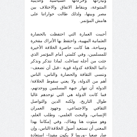
وتياراتها وحركاتها السياسية والدينية
المتنوعة، وبنقاط الاتفاق والاختلاف بين
مصر وبينها، ولذلك طالت حواراتنا على
هامش المؤتمر.
أحببت العمارة التي احتفظت بالحضارة
العثمانية المهيبة، واحتفظ بها الأتراك مفخرة
وسياحة، هنا كانت حاضرة الخلافة الأخيرة
للمسلمين، وفي كلمتي أمام المؤتمر الذي
جئت من أجله تساءلت. لماذا نتذكر ونذكر
دائما الخلافة كدولة قوية –قبل أن تضعف–
وننسى الثقافة والحضارة والناس، الناس
أهم من الدولة، ولا يعني سقوط الخلافة/
الدولة أن تنهار جبهة المسلمين ووحدتهم،
فما كانت الدولة هي التي توحدهم غالبا
طوال التاريخ، ولكنه الدين والتواصل
الثقافي والاجتماعي، وجهود العمران
الإنساني، والبحث العلمي، وطلب العلم،
وهو مبثوث هنا وهناك، وفي إمكاننا بهذا
المعنى أن نستعيد أصول الخلافة/الناس، وإن
صار صعبا –وربما لا يكون مفيدا– استعادة