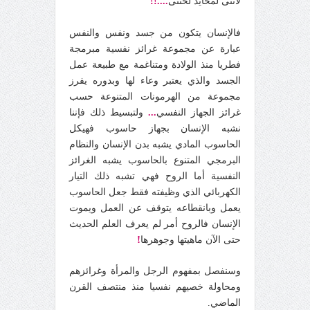
لأنثى لمحايد لخنثى
....!!
فالإنسان يتكون من جسد ونفس والنفس
عبارة عن مجموعة غرائز نفسية مبرمجة
فطريا منذ الولادة ومتناغمة مع طبيعة عمل
الجسد والذي يعتبر وعاء لها وبدوره يفرز
مجموعة من الهرمونات المتنوعة حسب
غرائز الجهاز النفسي
...
ولتبسيط ذلك فإننا
نشبه الإنسان بجهاز حاسوب فهيكل
الحاسوب المادي يشبه بدن الإنسان والنظام
البرمجي المتنوع بالحاسوب يشبه الغرائز
النفسية أما الروح فهي تشبه ذلك التيار
الكهربائي الذي وظيفته فقط جعل الحاسوب
يعمل وبانقطاعه يتوقف عن العمل ويموت
الإنسان فالروح أمر لم يعرف العلم الحديث
!
حتى الآن ماهيتها وجوهرها
وسنفصل بمفهوم الرجل والمرأة وغرائزهم
ومحاولة خصيهم نفسيا منذ منتصف القرن
الماضي.