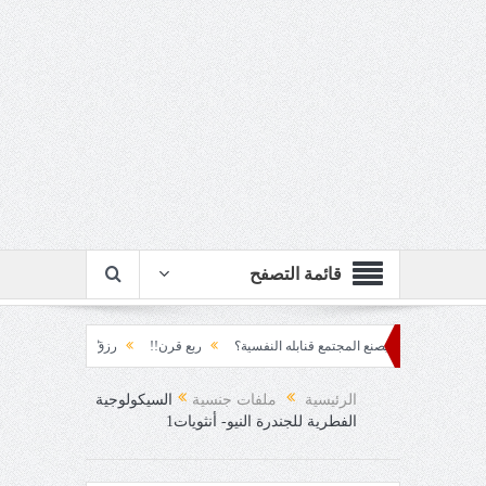
قائمة التصفح
.. كيف يصنع المجتمع قنابله النفسية؟
ربع قرن!!
رزقٌ من يستكثره؟!
منطق ال
د!!
الرئيسية
ملفات جنسية
السيكولوجية
الفطرية للجندرة النيو- أنثويات1