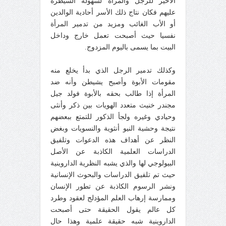
الأخير للرجل والمرأة لسهولة السيطرة
عليهم فكان نتاج ذلك الأسر أحادية الوالدين
أو الأب الغائب ومزيد من تدمير المرأة
نفسيا حيث أصبحت تعمل خارج وداخل
البيت بما يسمى باليوم المزدوج.
وكذلك تدمير الرجل الذي بدأ يخلع منه
مقومات الأبوة وأصبح يشيطن وأنه ضد
المرأة إذا طالب بحقه بالأبوة فولد جيل
مجندر خنيث متعدد الهويات بين ذكر وأنثى
وحيادي وغيره ولجأ الذكور للتمتع ببعضهم
نتيجة وحشية النيو أنثوية والنسويات وبغض
النظر عن أهداف هذه الدعوات وتلفيق
الدراسات العلمية الكاذبة عن الأصل
البيولوجي لها والذي يشبه النظرية الداروينية
حيث تم تلفيق الدراسات والبحوث الإنسانية
ونشر الرسوم الكاذبة عن تطور الإنسان
وممارسة إرهاب العلم المؤدلج لعقود وطرد
كل عالم يقول الحقيقة حتى أصبحت
الداروينية شبه حقيقة علمية وهذا حال