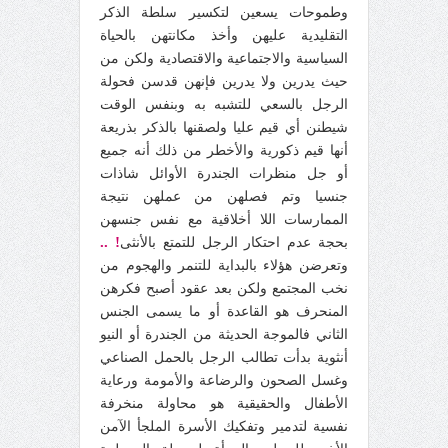
وطموحات يسعين لتكسير سلطة الذكر
التقليدية عليهن وأخذ مكانتهن بالحياة
السياسية والاجتماعية والاقتصادية ولكن من
حيث يدرين ولا يدرين فإنهن قدسن فحولة
الرجل بالسعي للتشبه به وبنفس الوقت
شيطنن أي قيم عليا ولصقنها بالذكر بذريعة
أنها قيم ذكورية والأخطر من ذلك أنه جميع
أو جل منظرات الجندرة الأوائل شاذات
جنسيا وتم فصلهن من عملهن نتيجة
الممارسات اللا أخلاقية مع نفس جنسهن
! ..
بحجة عدم احتكار الرجل للتمتع بالأنثى
وتعرضن هؤلاء بالبداية للتنمر والهجوم من
نخب المجتمع ولكن بعد عقود أصبح فكرهن
المنحرف هو القاعدة أو ما يسمى الجنس
الثاني فالموجة الحديثة من الجندرة أو النيو
أنثوية بدأت تطالب الرجل بالحمل الصناعي
وغسل الصحون والرضاعة والأمومة ورعاية
الأطفال والحقيقية هو محاولة منخرفة
نفسية لتدمير وتفكيك الأسرة الملجأ الآمن