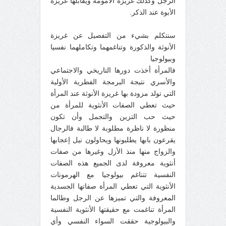
الرجل وكذلك غريزة الأمومة ويقابلها غريزة
الأبوة عند الذكر.
سنتكلم بشيء من التفصيل عن غريزة
الأنوثة والذكورة وتناغمهما وتكاملهما نفسيا
وبيولوجيا
فالمرأة أخذت دورها التاريخي والاجتماعي
والأسري نتيجة البرمجة الفطرية الأولية
التي تولد مزودة بها غريزة الأنوثة عند المرأة
حيث تعطي الصفات الأنثوية للمرأة من
حيث حب التزين والتجمل وأن تكون
منظورة لا ناظرة مطلوبة لا طالبة فالرجال
يقرعون بابها يطلبونها ويحاولون نيل إعجابها
والزواج منها منذ الأزل وغيرها من صفات
أنثوية معروفة لدى الجميع هذه الصفات
النفسية تتناغم بيولوجيا مع الهرمونات
الأنثوية التي تعطي المرأة صفاتها الجسدية
المعروفة والتي تميزها عن الرجل وطالما
المرأة تناغمت مع حقيقتها الأنثوية النفسية
والبيولوجية حققت السواء النفسي وأي