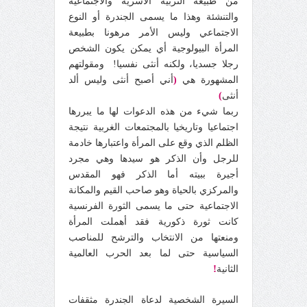
من طبيعة التربية الأسرية والاجتماعية
والتنشئة وهذا ما يسمى الجندرة أو النوع
الاجتماعي وليس الأمر مرهونا بطبيعة
المرأة البيولوجية أي يمكن يكون الشخص
رجلا جسديا، ولكنه أنثى نفسيا! ومقولتهم
المشهورة هي
(
أني أصبح أنثى وليس ألد
أنثى
)
ربما شيء من هذه الدعوات لها ما يبررها
اجتماعيا وتاريخيا بالمجتمعات الغربية نتيجة
الظلم الذي وقع على المرأة واعتبارها خادمة
للرجل وأن الذكر هو سيدها وهي مجرد
أجيرة ببيته أما الذكر فهو المقدس
والمركزي بالحياة وهو صاحب القيم والمكانة
الاجتماعية حتى ما يسمى الثورة الفرنسية
كانت ثورة ذكورية فقد أهملت المرأة
ومنعتها من الانتخاب والترشح للمناصب
السياسية حتى لما بعد الحرب العالمية
!
الثانية
السيرة الشخصية لدعاة الجندرة مثقفات