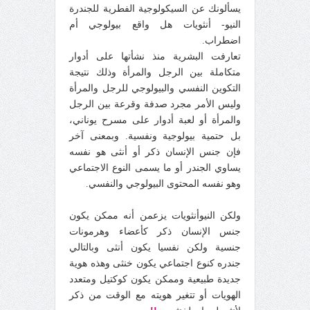
يسألونك عن السيكولوجية الفطرية للجندرة
النيو- أنثويات هل واقع بيولوجي أم
اضطراب.
تعارفت البشرية منذ نشأتها على أدوار
متكاملة بين الرجل والمرأة وذلك نتيجة
التكوين النفسي والبيولوجي للرجل والمرأة
وليس الأمر مجرد صدفة وقرعة بين الرجل
والمرأة أو لعبة أدوار على مسرح يوناني،
بل حتمية بيولوجية ونفسية. وبمعنى آخر
فإن جنس الإنسان ذكر أو أنثى هو نفسه
يساوي الجندر أو ما يسمى النوع الاجتماعي
وهو نفسه المحتوى البيولوجي والنفسي.
ولكن النيوأنثويات يزعمن أنه ممكن يكون
جنس الإنسان ذكر كأعضاء وهرمونات
جنسية ولكن نفسيا يكون أنثى وبالتالي
جندره كنوع اجتماعي يكون خنثى وهذه هوية
جديدة طبيعية وممكن يكون كوكتيل ومتعدد
الهويات أو تتغير هويته مع الوقت من ذكر