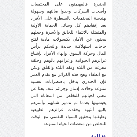
الجندرة فالمهيمنون على المجتمعات
وأصحاب الشركات وجدوا ضالتهم وسهولة
بهندسة المجتمعات بالسيطرة على الأفراد
بعد إفقادهم كل وسائل الحماية الأولية
والمتمثلة بالانتماء للخالق والأسرة وجعلهم
يبحثون عن الأمان بكبسولات مادية لفتح
حاجات استهلاكية جديدة والتحكم برأس
المال وحركة السوق وإلهاء الأفراد بإشباع
غرائزهم الحيوانية وإغراقهم بالوهم وحلقة
مفرغة من اللذة وفقد اللذة والقلق ولكن
مع انطفاء وهج هذه الغرائز مع تقدم العمر
فإن الجندري يدخل باضطرابات نفسية
متنوعة وحالات إدمان وجرائم عنف بحثا عن
معنى لحياتهم للتخلص من المعاناة التي
يعيشونها بعدما تم تدمير شبابهم وأسرهم
بالنيو أنثوية وفقدت غرائزهم الطبيعية
وظيفتها بتحقيق السواء النفسي مع الوقت
للتخلص من منغصات الحياة المتنوعة.
واقرأ أيضا: