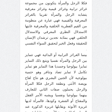
فكلا الرجل والمرأة يتكونون من مجموعة
غرائز ترابية وغرائز قيمية وغرائز معرفية
يتشابه الرجل والمرأة تقريبا بالغرائز
المعرفية والقيمية فهي عبارة عن منظومة
من القيم الفطرية الخلقية والمعرفية غايتها
الاستدلال النظري المعرفي والاستدلال
الخلقي فهي بمثابة نجدين ترشدان الإنسان
للحقيقة وفعل الخير لتحقيق السواء النفسي
.
بينما الغرائز الترابية أو البدائية فهي تتمايز
بين الرجل والمرأة نفسيا ويتبع ذلك التمايز
تمايزا بيولوجيا وجسديا هذا التمايز هو تمايز
تكامل لا تمايز تضاد وتنافر وهو حتمية
بيولوجية لأن الجنين البشري هو نتاج لقاح
بويضة الأنثى ونطفة الرجل فكلا المرأة
والرجل يحملون صفات الثاني للتعارف
بينهما بيولوجيا ونفسيا ويشبه الأمر القفل
والمفتاح أو الشفرة وكودها، فالمرأة لديها
غريزة الأنوثة ويقابلها غريزة الذكورة عند