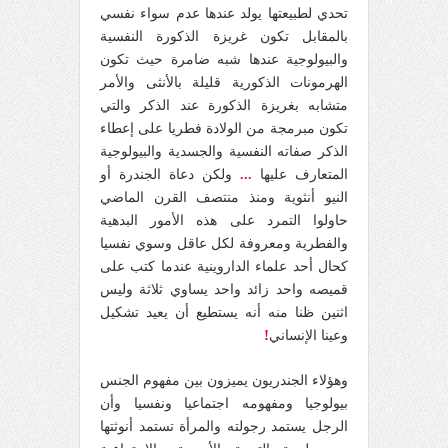
تحدي لطبيعتها يولد عندها عدم سواء نفسي
بالمقابل تكون غريزة الذكورة النفسية
والبيولوجية عندها شبه ضامرة حيث تكون
الهرمونات الذكورية قليلة بالأنثى والأمر
متشابه بغريزة الذكورة عند الذكر والتي
تكون مبرمجة من الولادة فطريا على إعطاء
الذكر صفاته النفسية والجسدية والبيولوجية
المتعارف عليها
...
ولكن دعاة الجندرة أو
النيو أنثوية ومنذ منتصف القرن الماضي
حاولوا التمرد على هذه الأمور البدهية
والفطرية ومعروفة لكل عاقل وسوي نفسيا
كحال أحد علماء الداروينية عندما كتب على
قميصه واحد زائد واحد يساوي ثلاثة وليس
اثنين ظنا منه أنه يستطيع أن يعيد تشكيل
!
وعينا الإنساني
وهؤلاء الجندريون يميزون بين مفهوم الجنس
بيولوجيا ومفهومه اجتماعيا ونفسيا وأن
الرجل يستمد رجولته والمرأة تستمد أنوثتها