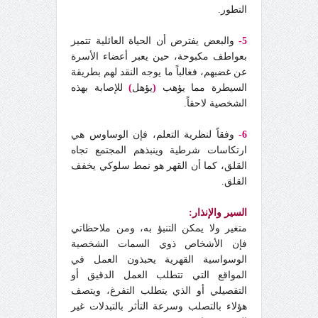
التطور.
5-
والبعض يفترض أن الحياة العائلية تتميز
بعواطف مكبوحة، حين يعبر أعضاء الأسرة
عن غضبهم، فغالباً ما يوجه النقد لهم بطريقة
السيطرة مما يؤهب
(
يؤهل
)
للإصابة بهذه
الشخصية لاحقاً.
6-
وفقاً لنظرية التعلم، فإن الوساوس هي
ارتكاسات شرطية وينبذهم المجتمع تجاه
القلق، كما أن القهر هو نمط سلوكي يخفف
القلق.
السير والإنذار:
متغير ولا يمكن التنبؤ به، ومن ملاحظاتي
فإن الأشخاص ذوي السمات الشخصية
الوسواسية القهرية يحبذون العمل في
المواقع التي تتطلب العمل الدقيق أو
التفصيلي أو الذي يتطلب التفرغ، ويتصف
هؤلاء بالتصلب وسرعة التأثر بالتبدلات غير