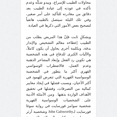
محاولات الطبيب للإسراع، ويبدو شكّه وعدم
تأكده في عودته إلى عيادة الطبيب بعد
دقائق من مغادرته للتأكيد على أمر صغير،
وفي تلك الليلة سيتصل بالطبيب هاتفياً
لتصحيح بعض الأمور التي ذكرها في العيادة.
وبشكلٍ ثابت فإنّ هذا المريض يطلب من
الطبيب إعطاءه معالم التشخيص والإنذار
بدقة، وبكلمة أخرى يحاول أن يكون كاملاً،
والآليات الكبرى للدفاع في هذه الشخصية
هي تكوين رد الفعل وإبعاد المشاعر الذهنية
وعدم العمل، فالاضطراب الوسواسي
القهري أكثر ما يتطور في الشخصية
الوسواسية القهرية التي تتعرض للهمود في
أكثر الأحيان، وبسبب فشلها في إيجاد معايير
كمالية من التصرفات، وفشلها في تحقيق
الأهداف الواردة بذهنها.. ومن الأمثلة الأدبية
على الشخصيات الوسواسية القهرية
شخصية سوامز فورسايت في رواية سوغا
فورسايت لـJohn Galsworthy وشخصية آرثر