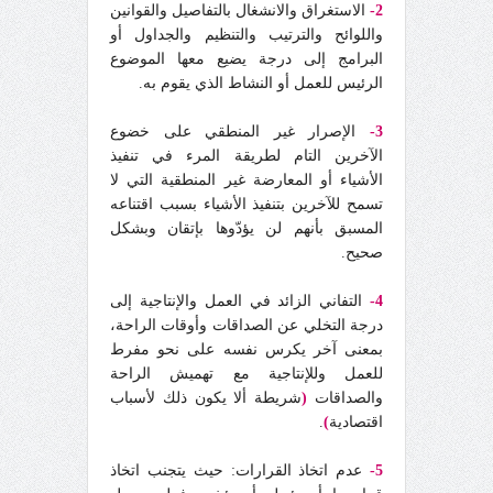
2-
الاستغراق والانشغال بالتفاصيل والقوانين
واللوائح والترتيب والتنظيم والجداول أو
البرامج إلى درجة يضيع معها الموضوع
الرئيس للعمل أو النشاط الذي يقوم به.
3-
الإصرار غير المنطقي على خضوع
الآخرين التام لطريقة المرء في تنفيذ
الأشياء أو المعارضة غير المنطقية التي لا
تسمح للآخرين بتنفيذ الأشياء بسبب اقتناعه
المسبق بأنهم لن يؤدّوها بإتقان وبشكل
صحيح.
4-
التفاني الزائد في العمل والإنتاجية إلى
درجة التخلي عن الصداقات وأوقات الراحة،
بمعنى آخر يكرس نفسه على نحو مفرط
للعمل وللإنتاجية مع تهميش الراحة
والصداقات
(
شريطة ألا يكون ذلك لأسباب
اقتصادية
)
.
5-
عدم اتخاذ القرارات: حيث يتجنب اتخاذ