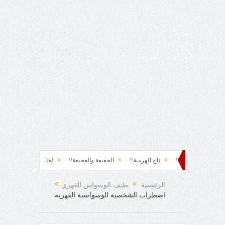
سة!!
تاج الهرمية!!
الحقيقة والفجيعة!!
لِقاءُ في المَطَرِ!
أين القيادة!!
الرئيسية
طيف الوسواس القهري
اضطراب الشخصية الوسواسية القهرية