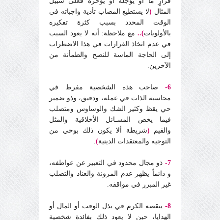
قرارٍ ما أو يؤجله أو يؤخره فعلى سبيل
المثال
(
لا يستطيع المصاب تأدية واجباته في
الوقت المحدد بسبب كثرة تفكيره
بالأولويات
)..
مع ملاحظة: أنه لا يعود السبب
في عدم اتخاذ القرارات في هذا الاضطراب
إلى الحاجة الماسة للنصح والطمأنة من
الآخرين.
6-
صاحب هذه الشخصية مفرط في
محاسبة الذات في عمله، ودقيق، وذو ضمير
حي يقظ وكثير الشك والوساوس ومتصلب
فيما يخص المسـائل الأخلاقية والمثل
والقيم
(
شريطة ألا يكون ذلك بوحي من
التوجيه والمعتقدات الدينية
)
.
7-
ذو مجال محدود في التعبير عن عواطفه،
و دائماً يظهر عدم المرونة والعناد والتصلب
غير المبرر في مواقفه.
8-
ينقصه الكرم في بذل الوقت أو المال أو
الهدايا، حين لا يعود ذلك بفائدة شخصية