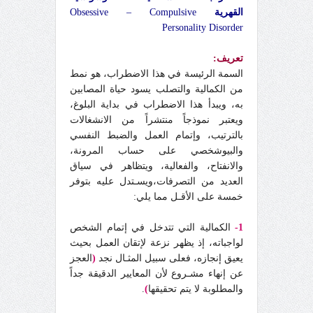
القهرية
Obsessive – Compulsive
Personality Disorder
تعريف:
السمة الرئيسة في هذا الاضطراب، هو نمط
من الكمالية والتصلب يسود حياة المصابين
به، ويبدأ هذا الاضطراب في بداية البلوغ،
ويعتبر نموذجاً منتشراً من الانشغالات
بالترتيب، وإتمام العمل والضبط النفسي
والبيوشخصي على حساب المرونة،
والانفتاح، والفعالية، ويتظاهر في سياق
العديد من التصرفات،ويسـتدل عليه بتوفر
خمسة على الأقـل مما يلي:
1-
الكمالية التي تتدخل في إتمام الشخص
لواجباته، إذ يظهر نزعة لإتقان العمل بحيث
يعيق إنجازه، فعلى سبيل المثـال نجد
(
العجز
عن إنهاء مشـروع لأن المعايير الدقيقة جداً
والمطلوبة لا يتم تحقيقها
)
.