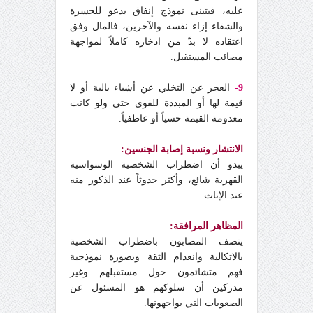
عليه، فيتبنى نموذج إنفاق يدعو للحسرة
والشقاء إزاء نفسه والآخرين، فالمال وفق
اعتقاده لا بدّ من ادخاره كاملاً لمواجهة
مصائب المستقبل.
9-
العجز عن التخلي عن أشياء بالية أو لا
قيمة لها أو المبددة للقوى حتى ولو كانت
معدومة القيمة حسياً أو عاطفياً.
الانتشار ونسبة إصابة الجنسين:
يبدو أن اضطراب الشخصية الوسواسية
القهرية شائع، وأكثر حدوثاً عند الذكور منه
عند الإناث.
المظاهر المرافقة:
يتصف المصابون باضطراب الشخصية
بالاتكالية وانعدام الثقة وبصورة نموذجية
فهم متشائمون حول مستقبلهم وغير
مدركين أن سلوكهم هو المسئول عن
الصعوبات التي يواجهونها.