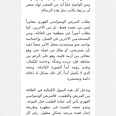
ومن الواضح جلياً أنه من الصعب لولد صغير
أن يرتبط بكاتب مثل هذه الرسالة.
يطلب المريض الوسواسي القهري معاييراً
ليس من نفسه فقط، بل من الآخرين، كما
يطلب أموراً غير منطقية من العائلة، ومن
المستخدمين الآخرين في العمل، وإحساسه
بواجبه نحو مستخدمه يجعل الأمر صعباً عليه
بأن يسترضي، أو يقلل من عمله حتى وهو
يتعافى من أزمة قلبية، وهو على الرغم من
نشاطه فإن تردده وشكّه وحاجته للكمال،
وعدم رؤيته أبداً الصورة الكاملة، وبحثه
الذي لا يكتمل أبداً، كل ذلك يشكل له إعاقة
دائمة ومستمرة.
وتدخل كل هذه الميول الكمالية في العلاقة
بين المريض والطبيب، فالمريض الوسواسي
القهري يأتي إلى عيادة الطبيب قبل الموعد،
وتبدو صفته العنيدة في مظهره وطريقة
إخبار قصة مرضه بشكلٍ مطول، رغم كل