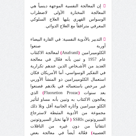

إن المعالجة النفسية الموجهة دينمياً هي
المعالجة المختارة الأولى لاضطراب
الوسواس القهري يليها العلاج السلوكي
المعرفي مترافقاً مع العلاج الدوائي
.

التدبير بالأدوية النفسية: في القارة البيضاء
أوربة صنعوا
الكلوميبرامين
(
Anafranil
)
لمعالجة الاكتئاب
عام 1957 و تبين بأنه فعّال في معالجة
العديد من الأشـخاص الذين عندهم تكرارية
في التفكير الوسواسي، أما الأمريكان فكان
استعمال الكلوميبرامين ذو المنشأ الأوربي
غير مرخص باستعماله في بلادهم فصنعوا
بعد سنوات
(
Fluoxetion Prozac
)
الذي
يعالجون الاكتئاب به وتبين بأنه مساو لتأثير
الكلو ميبرامين وأثاره الجانبية أقل وتلا ذلك
مجموعة من الأدوية المثبطة لاسترجاع
السيروتونين SSRIs
(
لأنها تختار السيروتونين
انتقائياً من دون غيره من الناقلات
العصبية
)
فعّالة أيضاً في معالجة بعض