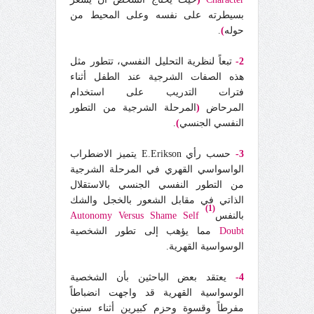
بسيطرته على نفسه وعلى المحيط من
حوله
)
.
2-
تبعاً لنظرية التحليل النفسي، تتطور مثل
هذه الصفات الشرجية عند الطفل أثناء
فترات التدريب على استخدام
المرحاض
(
المرحلة الشرجية من التطور
النفسي الجنسي
)
.
3-
حسب رأي E.Erikson يتميز الاضطراب
الواسواسي القهري في المرحلة الشرجية
من التطور النفسي الجنسي بالاستقلال
الذاتي في مقابل الشعور بالخجل والشك
(1)
بالنفس
Autonomy Versus Shame Self
Doubt
مما يؤهب إلى تطور الشخصية
الوسواسية القهرية.
4-
يعتقد بعض الباحثين بأن الشخصية
الوسواسية القهرية قد واجهت انضباطاً
مفرطاً وقسوة وحزم كبيرين أثناء سنين