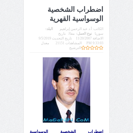
اضطراب الشخصية
الوسواسية القهرية
الكاتب:
أ.د عبد الرحمن إبراهيم
البلد:
سوريا
نوع العمل:
مقال
تاريخ
الاضافة 11/20/2007
تاريخ التحديث 9/5/2019
9:33:03 PM
المشاهدات 21151
معدل
الترشيح
اضطراب الشخصية الوسواسية