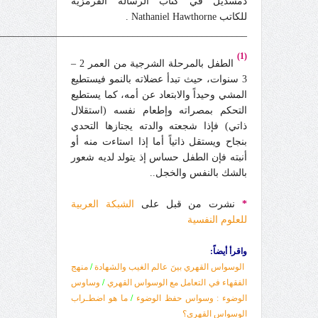
دمسديل في كتاب الرسالة القرمزية
للكاتب Nathaniel Hawthorne .
__________________________________________________
(1)
الطفل بالمرحلة الشرجية من العمر 2 –
3 سنوات، حيث تبدأ عضلاته بالنمو فيستطيع
المشي وحيداً والابتعاد عن أمه، كما يستطيع
التحكم بمصراته وإطعام نفسه (استقلال
ذاتي) فإذا شجعته والدته يجتازها التحدي
بنجاح ويستقل ذاتياً أما إذا استاءت منه أو
أنبته فإن الطفل حساس إذ يتولد لديه شعور
بالشك بالنفس والخجل..
*
نشرت من قبل على
الشبكة العربية
للعلوم النفسية
واقرأ أيضاً:
الوسواس القهري بينَ عالم الغيب والشهادة
/
منهج
الفقهاء في التعامل مع الوسواس القهري
/
وساوس
الوضوء : وسواس حفظ الوضوء
/
ما هو اضطـراب
الوسواس القهري؟