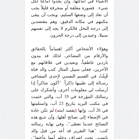
الأشياء في أماكنها، وأن يجدوا أماكناً لكل
شيء.. فصورة معلقة أو منحرفة قليلاً يجب
أن تعاد إلى وضعها السليم، ويجب أن يبقى
مكتبهم في مكانه الدقيق، وهم مقتصدين
إلى درجة البخل فالكرم لا يجد إلى نفسهم
سبيلا، وعنيدين إلى درجة الحرون.
وهؤلاء الأشخاص أكثر اهتماماً بالحقائق
والأرقام من المشاعر، لذلك قد يبدون
باردين عاطفياً، وبعيدين في علاقاتهم مع
الآخرين، فعلى سبيل المثال كتب والد فتاة
قُبِلَتْ في القسم النفسي لإحدى المشافي
رسـالة إلى طبيبها ذاكراً:
"
أكون شاكراً إذا
أرسلت لي معلومات أخرى، وأشكرك على
رسالتك المؤرخة في 19 آب، والتي ختمت
في مكتب البريد بتاريخ 23 آب، واستلمتها
في 26 آب، وإنها
(
يقصد ابنته
)
لم تكن جادة
في الإصغاء إلى نصائح أهلها، وأن تتـبع هذه
النصائح عندما تعطى
"
، وفي نهاية رسالته
كتب:
"
هذا التقرير قد أعد من قبل والد
نانسـي تحت إشراف وعلم أمها وأختها
"
،