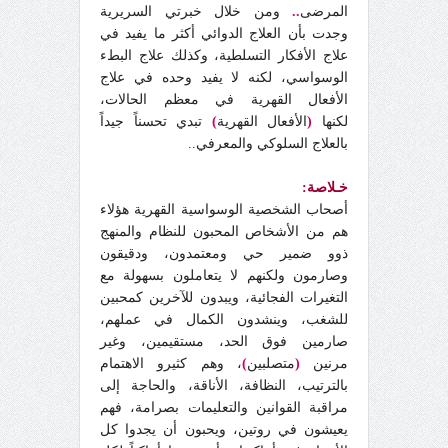
المرضى
..
ومن خلال خبرتي السريرية
وجدت بأن العلاج الدوائي أكثر ما يفيد في
علاج الأفكار التسلطية، وكذلك علاج البطء
الوسواسي، لكنه لا يفيد وحده في علاج
الأفعال القهرية في معظم الحالات،
لكنها
(
الأفعال القهرية
)
تبدي تحسناً جيداً
بالعلاج السلوكي والمعرفي..
خـلاصة:
أصحاب الشخصية الوسواسية القهرية هؤلاء
هم من الأشخاص المحبون للنظام والمنهج
ذوو ضمير حي ومعتمدون، ودقيقون
وصارمون ولكنهم لا يتعاملون بسهولة مع
التغيرات الفجائية، ويبدون للآخرين كمحبين
للشغب، وينشدون الكمال في عملهم،
صارمين فوق الحد، مستقيمين، وغير
مرنين
(
متصلبين
)
، وهم كثيرو الاهتمام
بالترتيب، النظافة، الأناقة، والحاجة إلى
مراقبة القوانين والتعليمات بصرامة، فهم
يعيشون في روتين، ويحبون أن يجدوا كل