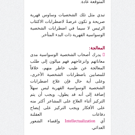
المتوقعة عادة.
تبدي مثل تلك الشخصيات وساوس قهرية
صريحة و تكون عرضةً لاضطرابات الاكتئاب
الرئيس لا سيما في اضطرابات الشخصية
الوسواسية القهرية ذات البدء المتأخر.
المعالجة:

يدرك أصحاب الشخصية الوسواسية مدى
معاناتهم وانزعاجهم فهم ميالون إلى طلب
المعالجة عن طيب خاطر منهم، خلافاً
للمصابين باضطرابات الشخصية الأخرى،
وعلى أية حال فإن علاج اضطرابات
الشخصية الوسواسية القهرية ليس سهلاً
إضافة إلى أنه قد يطول، ويجب أن يتم
التركيز أثناء العلاج على المشاعر أكثر منه
على الأفكار ويجب التركيز على إيضاح
دفاعات العقلنة
أي
Intellectualization
وإقصاء الشعور
العدائي.