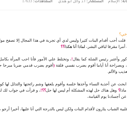
انة:
الإسلام
المستشار:
أ.د وائل أبو هندي
المشاهدات:
17633
وخي؟
 قلت أحب أقدام البنات كثيرا وليس لدي أي تجربة في هذا المجال إلا تصفح مو
أمرا مقرفا لباقي البشر،
لماذا أنا هكذا
؟؟
ر وأعتبر رئيس الشلة كما يقال
!
، وتختلط علي الأمور فأنا احب المرأة بكام
 وبصراحة أنا أياما أقوم بضرب نفسي فلقة
(
أقوم بضرب قدمي ضربا مبرحا حتى
ذيب والألم.
ه ابحث عن أحذية النساء وآخذها خلسة وأقوم بلعقها وشم رائحتها والتذلل لها 
اذا
؟
وهل هناك حل لهذه المشكلة أم ليس لها حل
؟؟!
، و قرأت في جواب لك لغ
ن أجسادنا يوم القيامة،
بية الشباب يثارون لأقدام البنات ولكن ليس بالدرجة التي أنا عليها، أخيرا أرجو