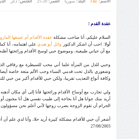
الاسم:
علاء
البلد:
سوريا
العمر:
20-25
الجنس:
ذكر
الدي
عقدة القدم ؛
السلام عليكم، أنا صاحب مشكلة
عقدة الأقدام أم عشقها الماز
أولا:
احب أن اشكر الدكتور
وائل أبو هندي
على اهتمامه، أنا كما
مع أن حياتي طبيعية، وموضوع حبي لوسخ الأقدام ورائحتها أظنه 
وحبي للذل من المرأة علما أني محب للسيطرة مع رفاقي الذكو
وشعوري بالذل تحت قدمي النساء وحب الألم متعة خاصة أيضا،
وكافة أنواع التعذيب تقريبا، ولكن حبي للأقدام أكبر من حبي للتع
ولي تجارب مع أوساخ الأقدام ورائحتها فأنا إلى أي مكان أذهب
أريد منك جوابا هل أنا بحاجة إلى طبيب نفسي هل أنا مجنون أو م
الحرام أن تقوم الزوجة بضرب زوجها لأني أعلم نحن مسؤولون ع
أشعر أن حبي للأقدام مشكلة كبيرة أريد حلا، وأنا لدي علم أن أغل
27/08/2003