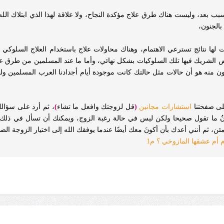
سبب بعد، وليست هناك طرق علاج مؤكدة النجاح، ولا علاقة لهذا الذي ابتلاك الله
بالجنون،
لها نتائج تسترعي الاهتمام، وهناك محاولات علاج باستخدام العلاج السلوكي لا
ض الشريك فيها تلك السلوكيات بشكل نهائي، وأما ما عند المسلمين من طرق علاج
دون منه هو أن حالات مثل حالتك كانت موجودة أيام أجدادنا العرب المسلمين ول
لى صفحتنا
استشارات مجانين
(
قل لزوجتك وافعل ما تشاء
)
، ثم أرد على سؤال
نُ ما تقول صحيحا ولكن ليس في حالة رغبة الزوج، ويمكنك أن تسأل في ذلك أ
ئن، ثم أنني أعدك بأن أكونَ معك أيضًا عندما يوفقك الله إلى اختيار الزوجة الص
م أم عشقها المازوخي ؟ م1