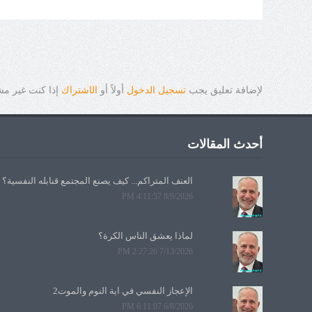
لإضافة تعليق يجب
تسجيل الدخول
أولاً أو
ال
ا
شتراك
إذا كنت غير م
أحدث المقالات
العنف المتراكم... كيف يصنع المجتمع قنابله النفسية؟
8/9/2026 4:11:57 PM
لماذا يعشق الناس الكرة؟
7/13/2026 2:27:26 PM
الإعجاز النفسي في آية النوم والموت2
6/8/2026 6:11:07 PM