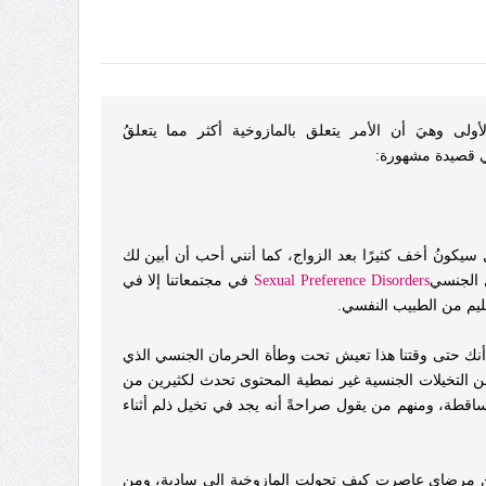
أولى وهيَ أن الأمر يتعلق
بالمازوخية
أكثر مما يتعلقُ
ي قصيدة مشهورة:
يكونُ أخف كثيرًا بعد الزواج، كما أنني أحب أن أبين لك
ل الجنسي
Disorders
Sexual Preference
في مجتمعاتنا إلا في
سليم من الطبيب النفسي.
نك حتى وقتنا هذا تعيش تحت وطأة الحرمان الجنسي الذي
رها من التخيلات الجنسية غير نمطية المحتوى تحدث لكثيرين من
اقطة، ومنهم من يقول صراحةً أنه يجد في تخيل ذلم أثناء
ين من مرضاي عاصرت كيف تحولت المازوخية إلى سادية، ومن