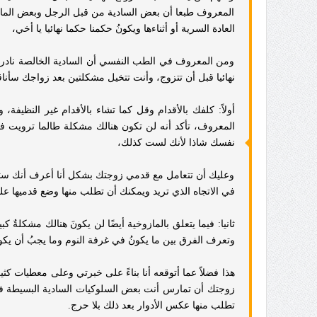
المعروف طبعا أن بعض السادية من قبل الرجل وبعض المازوخي
العادة السرية أو أثناءها ويكونُ حكمنا حكما نهائيا يا أخي،
ومن المعروف في الطب النفسي أن السادية الخالصة نادرة جدا
نهائيا قبل أن تتزوج، وأنت تتخيل مشكلتين بعد زواجك سأن
أولاً:
كلفك بالأقدام وقل كما تشاء بالأقدام غير النظيفة
المعروف، تأكد أنه لن تكون هنالك مشكلة طالما ترويت في
نفسك شاذا لأنك لست كذلك،
وعليك أن تتعامل مع قدمي زوجتك بشكل أنا أعرف أنك ستكون
في الاتجاه الذي تريد ويمكنك أن تطلب منها وضع قدميها ع
ثانيا:
فيما يتعلق بالمازوخية أيضًا لن يكونَ هنالك مشكلةٌ 
وتعرف الفرق بين ما يكونُ في غرفة النوم وما يجبُ أن يكو
هذا فضلاً عما أتوقعه أنا بناءً على خبرتي وعلى معطيات ك
زوجتك أن تمارس أنت بعض السلوكيات السادية البسيطة ف
تطلب منها عكس الأدوار بعد ذلك بلا حرج.