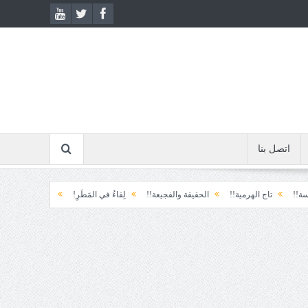
اتصل بنا
ج الهرمية!!
الحقيقة والفجيعة!!
لِقاءُ في المَطَرِ!
أين القيادة!!
رسائل... ل