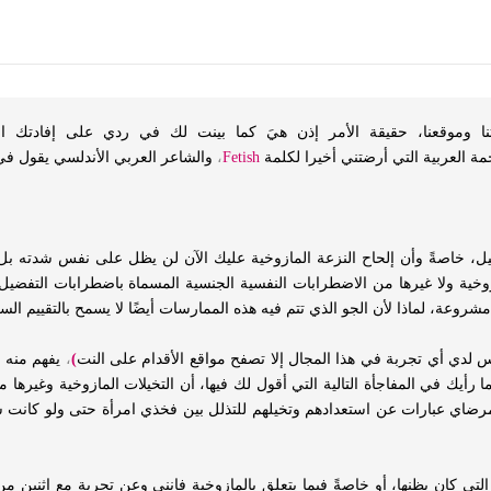
نا وموقعنا، حقيقة الأمر إذن هيَ كما بينت لك في ردي على إفادتك ال
جمة العربية التي أرضتني أخيرا لكلمة
Fetish
،
والشاعر العربي الأندلسي يقول ف
يل، خاصةً وأن إلحاح النزعة المازوخية عليك الآن لن يظل على نفس شدته بل س
ازوخية ولا غيرها من الاضطرابات النفسية الجنسية المسماة باضطرابات التفضي
عة، لماذا لأن الجو الذي تتم فيه هذه الممارسات أيضًا لا يسمح بالتقييم ال
 لدي أي تجربة في هذا المجال إلا تصفح مواقع الأقدام على النت
)
،
يفهم منه أ
ة، فما رأيك في المفاجأة التالية التي أقول لك فيها، أن التخيلات المازوخية وغي
مرضاي عبارات عن استعدادهم وتخيلهم للتذلل بين فخذي امرأة حتى ولو كانت س
التي كان يظنها، أو خاصةً فيما يتعلق بالمازوخية فإنني وعن تجربةٍ مع اثن