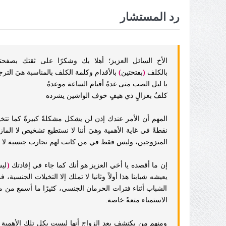
رد المستشار
الأخ السائل
العزيز؛ أهلا بك وشكرًا على ثقتك بصفحت
بالكلف
(
بفتحتين
)
بالأقدام وكلمة الكلف بالمناسبة هيَ التر
يا ليل الصب متى غدهُ أقيام الساعة موعدهُ
كلفٌ بغزالٍ ذي هيفٍ خوف الواشين يشرده
المهم
أن الأمر عندك إذن لن يشكل مشكلةً كبيرةً كما تتخ
نقطةً في غاية الأهمية وهيَ أننا لا نستطيع تشخيص لا الم
المتزوجين، وليس فقط في من كانت لهم تجارب جنسية لا مشرو
إن ما أقصده يا أخي العزيز هو أنك كما جاء في إفادتك
(
ليس
يعيشه شبابنا هذا أولاً وثانيا لا تملك إلا التخيلات الجنسي
الشباب أثناء فترات الحرمان الجنسي، كثيرًا ما أسمع من 
الاستمناء متعةً خاصة.
ومنهم من يكتشف بعد الزواج أنها ليست بكل تلك الأهمية 