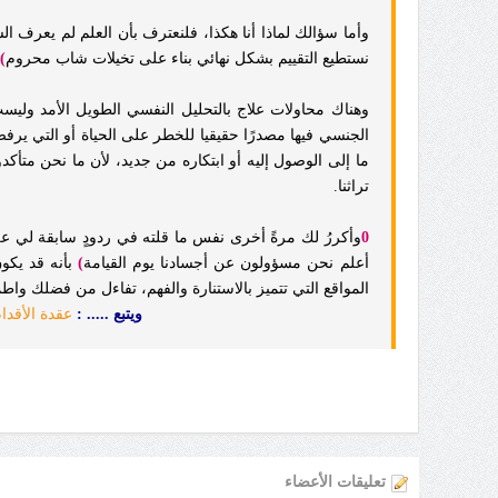
وأما سؤالك لماذا أنا هكذا، فلنعترف بأن العلم لم يعرف ال
نستطيع التقييم بشكل نهائي بناء على تخيلات شاب محروم
)
وهناك محاولات علاج بالتحليل النفسي الطويل الأمد وليست 
الجنسي فيها مصدرًا حقيقيا للخطر على الحياة أو التي يرف
ما إلى الوصول إليه أو ابتكاره من جديد، لأن ما نحن متأك
تراثنا.
0
وأكررُ لك مرةً أخرى
نفس ما قلته في ردودٍ سابقة لي ع
أعلم نحن مسؤولون عن أجسادنا يوم القيامة
)
بأنه قد يكو
المواقع التي تتميز بالاستنارة والفهم، تفاءل من فضلك واطم
ويتبع ..... :
عقدة الأقدا
تعليقات الأعضاء