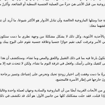
ة من قبل الأنثى هيَ جزءٌ من العملية الجنسية النمطية أو الشائعة، وأكررُ مر
 ومثلها المازوخية الخالصة وأن تبادل الأدوار هو الأكثر شيوعا، ما أريد أن ت
اقشهما معك:
، وبالأحذية الأنثوية، وكل ذلك لا يشكل مشكلةً من وجهة نظري ما دمت ستك
 الأمر وعرفت كيف تقيم حوارًا جنسيا وعلاقة جنسية تقوم على البوح بينك و
ُ بارعا فيه بما في ذلك التقبيل واللعق والمص وما تشاء، وستكتشف أن هذا س
لى كتفيك وعلى رأسك، وافعل في غرفة النوم ما تشاء، ولكن لا تتحدث فيه إلا 
كبيرةٌ ما دمت وفقت إلى اختيار زوجةٍ تحبك وتحرص على إشباعك وتتميز برجاحة 
نَ خارجها في إطار الأسرة فالمجتمع،
ثيرٍ من الأبحاث الغربية أيضًا من أن المازوخية والسادية وجهان لعملة واحدة
إذا قبلت،
فقد حلت مشكلتك كلها من جانبين الأول: هو أنك قد تكتشف في ذلك م