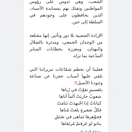
الشعب، وهي تدوس على رؤوس
المواطنين وتفتك بهم بمساندة الأسياد،
الذين يحافظون على وجودهم في
السلطة إلى حين.
الإرادة الشعبية بلا دور وتأثير، إنها مقتلعة
من الوجدان الجمعي، ومدثرة بالضلال
والبهتان، ومعززة بخطابات المنابر
المدّعية بما تراه.
فعلينا أن نحطم شمّاعات تبريراتنا التي
نلقي عليها أسباب عجزنا عن صناعة
وجودنا الأصيل
!!
بتَقسيمٍ تقوّتْ في رُباها
شعوبٌ حاربَتْ ألماً أتاها
كياناتٌ إذا اجْتهدَتْ تَنامَتْ
فكلّ صَغيرةٍ بلغتْ مُناها
فجوْهرها تَماهى في ضَئيلٍ
بنانو لو عَرفتمْ مُرتَقاها
د-صادق السامرائي