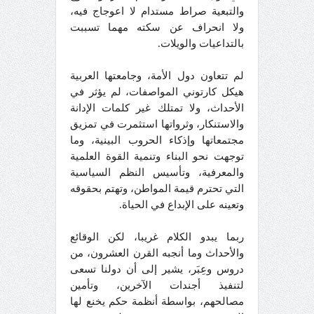
والتبعية صراط مستدام لا اعوجاج فيه،
ولا انحراف عن سكته مهما تسببت
بالتداعيات والويلات.
لم تتعاون دول الأمة، وجامعتها العربية
هيكل كارتوني المواصفات، لم يؤثر في
الأحداث، ولا تمتلك غير كلمات الإدانة
والاستنكار، وثرواتها استثمرت في تمزيق
مجتمعاتها وإذكاء الحروب البينية، وما
توجهت نحو البناء وتنمية القوة العلمية
والمعرفية، وتأسيس النظم السياسية
التي تحترم قيمة المواطن، وتهتم بحقوقه
وتعينه على الإبداع في الحياة.
ربما يبدو الكلام غريبا، لكن الوقائع
والأحداث وما أنجبه القرن العشرون، من
دروس وعِبَر، يشير إلى أن دولنا تسعى
لتنفيذ أجندات الآخرين، وتأمين
مصالحهم، بواسطة أنظمة حكم يخنع لها