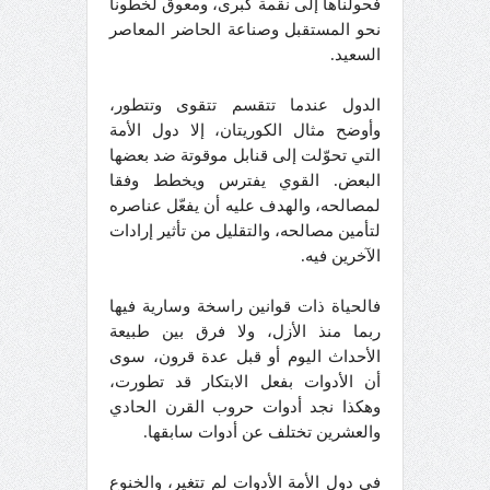
فحولناها إلى نقمة كبرى، ومعوق لخطونا
نحو المستقبل وصناعة الحاضر المعاصر
السعيد.
الدول عندما تتقسم تتقوى وتتطور،
وأوضح مثال الكوريتان، إلا دول الأمة
التي تحوّلت إلى قنابل موقوتة ضد بعضها
البعض. القوي يفترس ويخطط وفقا
لمصالحه، والهدف عليه أن يفعّل عناصره
لتأمين مصالحه، والتقليل من تأثير إرادات
الآخرين فيه.
فالحياة ذات قوانين راسخة وسارية فيها
ربما منذ الأزل، ولا فرق بين طبيعة
الأحداث اليوم أو قبل عدة قرون، سوى
أن الأدوات بفعل الابتكار قد تطورت،
وهكذا نجد أدوات حروب القرن الحادي
والعشرين تختلف عن أدوات سابقها.
في دول الأمة الأدوات لم تتغير، والخنوع