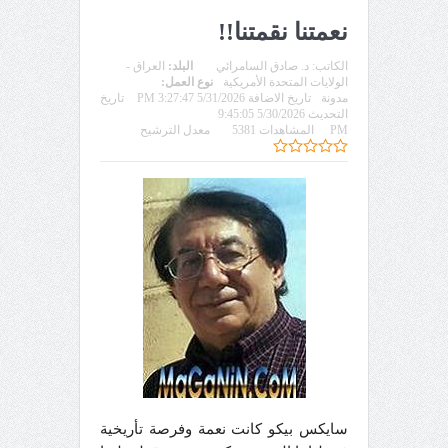
نعمتنا نقمتنا!!
الكاتب:
د. صادق السامرائي
البلد:
العراق -
الولايات المتحدة الأمريكية
نوع العمل:
مدونة
تاريخ الاضافة 5/31/2026 3:27:47 PM
تاريخ
التحديث 5/30/2026 9:45:05
PM
المشاهدات 5381
معدل الترشيح
سايكس بيكو كانت نعمة وفرصة تأريخية