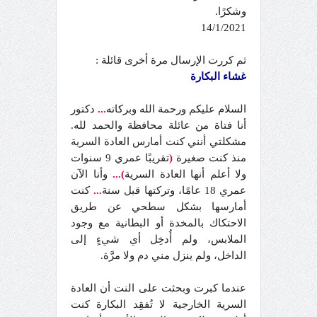
وشكرًا.
14/1/2021
ثم كررت الإرسال مرة أخرى قائلة :
غشاء البكارة‎
السلام عليكم ورحمة الله وبركاته
...
دكتور
أنا فتاة من عائلة محافظة والحمد لله.
مشكلتي أنني كنت أمارس العادة السرية
منذ كنت صغيرة
(
تقريبًا عمري 9 سنوات
ولا أعلم أنها العادة السرية
)...
وأنا الآن
عمري 18 عامًا، وتركتها قبل سنة
...
كنت
أمارسها بشكل سطحي عن طريق
الاحتكاك بالمخدة أو البطانية مع وجود
الملابس، ولم أُدخِل أي شيءٍ إلى
الداخل، ولم ينزل مني دم ولا مرَّة.
عندما كبرت وبحثت على النت أن العادة
السرية الخارجية لا تُفقِد البكارة كنت