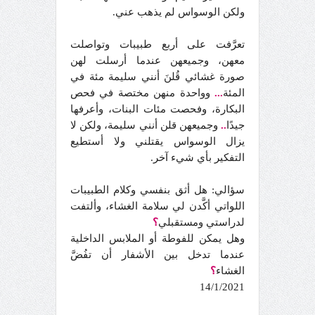
ولكن الوسواس لم يذهب عني.
تعرَّفت على أربع طبيبات وتواصلت
معهن، وجميعهن عندما أرسلت لهن
صورة غشائي قُلنَ أنني سليمة مئة في
المئة
...
وواحدة منهن مختصة في فحص
البكارة، وفحصت مئات البنات، وأعرفها
جيدًا
..
وجميعهن قلن أنني سليمة، ولكن لا
يزال الوسواس يقتلني ولا أستطيع
التفكير بأي شيء آخر.
سؤالي: هل أثق بنفسي وكلام الطبيبات
اللواتي أكَّدن لي سلامة الغشاء، وألتفت
لدراستي ومستقبلي
؟
وهل يمكن للفوطة أو الملابس الداخلية
عندما تدخل بين الأشفار أن تفُضَّ
الغشاء
؟
14/1/2021