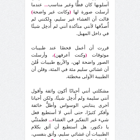
أسلوبها كان فظًّا وغير مناسب
...
عندما
أرسلت صورة لها
(
وكانت غير واضحة
)
قالت أن الغشاء غير سليم، ولكنني لم
أُصدِّقها لأنني متأكدة أنني لم أُدخِل شيئًا
في داخل المهبل.
قررت أن أعمل فحصًا عند طبيبات
موثوقات
(
وكنت أعرفهن
)
، وأرسلت
الصور واضحة لهن، والأربع طبيبات قُلنَ
أن غشائي سليم مئة في المئة، وقلن أن
الطبيبة الأولى مخطئة.
مشكلتي أنني أحيانًا أكون واثقة وأقول
أنني سليمة ولم أُدخِل شيئًا، ولكن أحيانا
أخرى ينتابني الوسواس وأظلُّ خائفة
وأفكر كثيرًا، حتى أنني لا أستطيع فعل
شيء غير التفكير في الغشاء
...
فطمئنِّي
يا دكتور، هل أستطيع أن أثق بكلام
الطبيبات أن غشائي سليم، وأثق بنفسي،