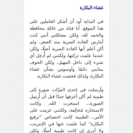
غشاء البكارة
في البداية أود أن أشكر العاملين على
هذا الموقع. أنا فتاة من عائلة محافظة
والحمد لله، ولكن مشكلتي أنني كنت
أمارس العادة السرية منذ الصغر، ولم
أكن أعلم أنها العادة السرية أصلًا، ولكن
عندما علمت تركتها، ولكنني لم أُدخِل أي
شيء إلى داخل المهبل، ولكن الخوف
ينتابني دائمًا وأوسوس بشأن غشاء
البكارة، ولذلك فحصت غشاء البكارة.
وأرسلت في إحدى المرَّات صورة إلى
طبيبة لم أكن أعرفها جيدًا قبل أن أُرسِل
الصورة
...
استخرت الله، وكانت
الاستخارة مُخالِفة، ولكنني عزمت على
الأمر
...
الطبيبة كانت اختصاص
"
ترقيع
البكارة
"
كما علمت عنها في الإنترنت،
ولا أدري إن كانت طبيبة أصلًا، ولكن