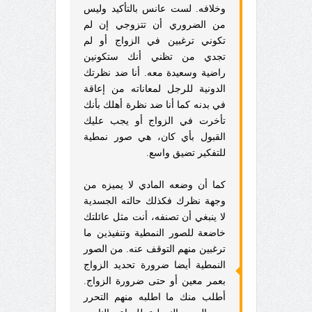
وخلافه. لست عانس بالتأكيد وليس
من الضروري أن تتزوجي إن لم
تكوني ترغبين في الزواج أو لم
تجدي من تظني أنك ستكونين
راضية وسعيدة معه. أنا ضد نظرتك
الدونية للرجل لمعاناته من إعاقة
في بدنه كما أنا ضد نظرة أهلك بأنك
تأخرت في الزواج أو يجب عليك
القبول بأي كان، هي صور نمطية
للتفكير تضيق واسع.
كما أن وضعه المادي لا يميزه من
وجهة نظرك فكذلك حالته الجسدية
لا ينبغي أن تصنفه، أنت مثل عائلتك
خاضعة للصور النمطية وتنفيذين ما
ترغبين منهم التوقف عنه. من الصور
النمطية أيضا ضرورة تحديد الزواج
بعمر معين أو حتى ضرورة الزواج.
أطلب منك ما اطلبه منهم التحرر