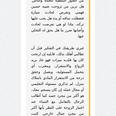
من الصور النمطية للحياة والناس.
هل ترين من تزوجت شبيه حسين
فهمي وتعرض لحادث سيارة
فتعطلت ساقه أو يده هل يجب عليها
تركه، ماذا لو هي تعرضت لحادث
وأصابها ضرر ما هل يحق له التخلي
عنها.
غيري طريقتك في التفكير قبل أن
تطالبي أهلك بذلك، قابليه إن ارتحت
كان بها فلديه ميزات فهو جاد يريد
الزواج والاستقرار، ومغترب أي
يتحمل المسئولية، ويعمل وحقق
درجة من الاستقرار المادي بامتلاك
منزل، لم تذكري مستواه التعليمي
أو مجال عمله إن كان ينسجم معك،
هو أكثر من مجرد جسد كما أطالب
الرجال بالتعامل مع النساء عند
اختيار الزوجة على النظر بأنها أكثر
من مجرد جمال خارجي. كتبت