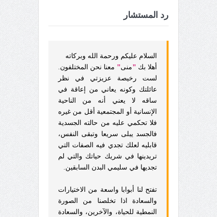
رد المستشار
السلام عليكم ورحمة الله وبركاته
"
"
أهلا بك
منى
معنا نحن المختلفون.
لست رخيصة عزيزتي في نظر
عائلتك وكونه يعاني من إعاقة في
ساقه لا يعني أنه من الناحية
الإنسانية أو المجتمعية أقل من غيره
فلا تحكمي عليه من حالته الجسدية
فالجسد يبلى سريعا وتبقى النفس،
قابليه لعلك تجدي فيه الصفات التي
تريدينها في شريك حياتك والتي لم
تجديها في سليمي البدن السابقين.
تفتح لنا أبوابا واسعة من الاختيارات
والسعادة اذا تخلصنا من الصورة
النمطية للحياة، والآخرين، والسعادة