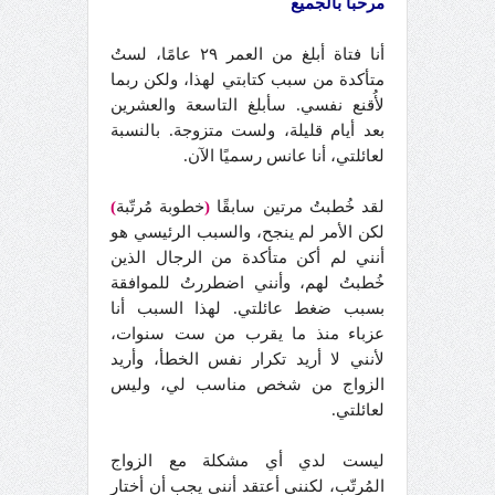
مرحبًا بالجميع
أنا فتاة أبلغ من العمر ٢٩ عامًا، لستُ
متأكدة من سبب كتابتي لهذا، ولكن ربما
لأُقنع نفسي. سأبلغ التاسعة والعشرين
بعد أيام قليلة، ولست متزوجة. بالنسبة
لعائلتي، أنا عانس رسميًا الآن.
لقد خُطبتُ مرتين سابقًا
(
خطوبة مُرتّبة
)
لكن الأمر لم ينجح، والسبب الرئيسي هو
أنني لم أكن متأكدة من الرجال الذين
خُطبتُ لهم، وأنني اضطررتُ للموافقة
بسبب ضغط عائلتي. لهذا السبب أنا
عزباء منذ ما يقرب من ست سنوات،
لأنني لا أريد تكرار نفس الخطأ، وأريد
الزواج من شخص مناسب لي، وليس
لعائلتي.
ليست لدي أي مشكلة مع الزواج
المُرتّب، لكنني أعتقد أنني يجب أن أختار