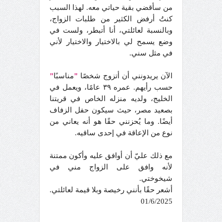
من سأقضي بقية حياتي معه. لهذا السبب
كنتُ أرفض الكثير من طلبات الزواج،
وبالنسبة لعائلتي، أنا أتبطر، ولست في
وضع يسمح لي بالاختيار والاختيار لأني
في مثل سني.
الآن يريدونني أن أتزوج شخصًا
"
مناسبًا
"
حسب رأيهم. عمره ٣٩ عامًا، ويعمل في
الخليج، ولديه منزله الخاص في قريتنا
بصعيد مصر، حيث سيكون حفل الزفاف
أيضًا. وما يُحزنني حقًا هو أنه يعاني من
نوع من الإعاقة في إحدى ساقيه.
مع ذلك عليّ أن أوافق عليه وأكون ممتنة
لأنه وافق على الزواج مني في
شيخوختي.
أشعر حقًا بأنني رخيصة وبلا قيمة لعائلتي.
01/6/2025