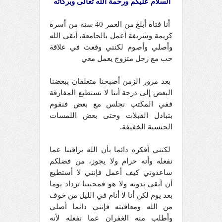
السلام عليكم ورحمة الله تعالى وبركاته
أنا فتاة أبلغ من العمر 40 سنة من أسرة
كريمة وشريفة أعمل بالجامعة، أتقي الله
وأصلي وأصوم لكنني وقعت في علاقة
حب مع رجل متزوج يعمل معي
بعد مرور الزمن أصبحنا متعلقان ببعضنا
البعض إلى درجة أننا لا نستطيع المفارقة
ففي المكتب نجلس مع بعض فنقوم
بتبادل القبلات وحتى بعض اللمسات
الجنسية الخفيفة.
لكنني أفكره دائما بأن الله يراقبنا عما
نفعله وأنه حرام ولا يجوز، من فضلكم
ساعدوني كيف أعمل فإنني لا أستطيع
أن أبقى بدونه ولا هو فمحبتنا تزداد يوما
بعد يوم لكن أنا لا أنام في الليل من خوف
من الله ومعاقبته فإنني دائما أصلي
وأطلب منه الغفران عما نفعله لأنه