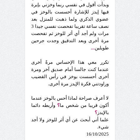
وبدأت أقول في نفسي ربما وخزني بإبرة
فيها إيدز للإشارة أحسست بالوخز في
عضوي الذكري ولما ذهبت للمنزل بعد
نصف ساعة تقريبا تفحصت نفسي جيدا 3
مرات ولم أجد أي أثر للوخز ثم تفحصت
مرة أخرى وبعد التدقيق وجدت جرحين
طويلين
...
تكرر معي هذا الإحساس مرةً أخرى
عندما كنت جالسا أمام صديق آخر ومرة
أخرى أحسست بوخز في رأس القضيب
وراودتني فكرة الإيدز مرة أخرى.
لا أعرف صراحة لماذا أحس بالوخز عندما
أكون قريبا من شخص ما
؟
وأربطه دائما
بالإيدز
؟
علما أني أبحث عن أي أثر للوخز ولا أجد
شيء.
16/10/2025