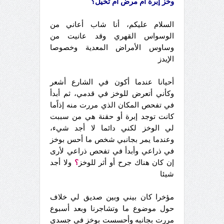
وخز إبرة أم مرض أم تخيل؟
السلام عليكم، أنا شاب أعاني من
الوسواس القهري وقد عانيت من
وساوس الأمراض المعدية وخصوصا
الإيدز
أحيانا عندما أكون في الشارع أشعر
وكأني أتعرض للوخز في قدمي، ثم أبدأ
في تفحص المكان الذي مررت منه إذاًما
كانت توجد إبرة أو حقنة هي من سببت
لي الوخز لكني دائما لا أجد شيء،
وعندما يمر بجانبي شخص ما أحس بوخز
في ذراعي وأبدأ في تفحص ذراعي لأرى
إن كان هناك جرح أو أثر للوخز
؟
ولا أجد
شيئا
مؤخرا كان بيني وبين صديق لي خلاف
حول موضوع ما وتشاجرنا وبعد أسبوع
مررت بجانبه وأحسست بوخز في جسدي