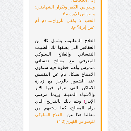
إلى الحجامة!
وسواس الكفر وتكرار الشهادتين:
وسواس الإبرة م6
الحب لا يكفي للزواج.....دم أم
عين إبرة؟ م3
العلاج المطلوب يشمل كلا من
العقاقير التي يصفها لك الطبيب
النفساني والعلاج السلوكي
المعرفي مع معالج نفساني
متمرس وأهم خطوة فيه ستكون
الامتناع بشكل تام عن التفتيش
عند الشعور بالوخز مع زيارة
الأماكن التي تتوفر فيها الإبر
والأشياء المدببة وربما مرضى
الإيدز
!
ويتم ذلك بالتدريج الذي
يراه المعالج، كما ستفهم من
مقالنا هذا عن
العلاج السلوكي
للوسواس القهري(2-4)