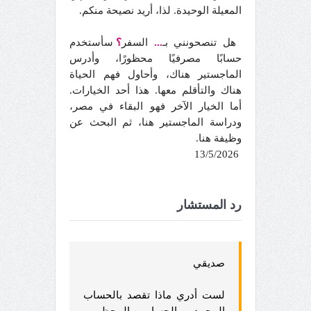
المعيلة الوحيدة. لذا، أريد نصيحة منكم.
هل تنصحونني بـ
...
السفر
؟
سأستخدم
حسابًا مصرفيًا محظورًا، وأدرس
الماجستير هناك، وأحاول فهم الحياة
هناك والتأقلم معها. هذا أحد الخيارات.
أما الخيار الآخر فهو البقاء في مصر،
ودراسة الماجستير هنا، ثم البحث عن
وظيفة هنا.
13/5/2026
رد المستشار
صديقي
لست أدري ماذا تقصد بالحساب
المجمد والحساب المحظور
...