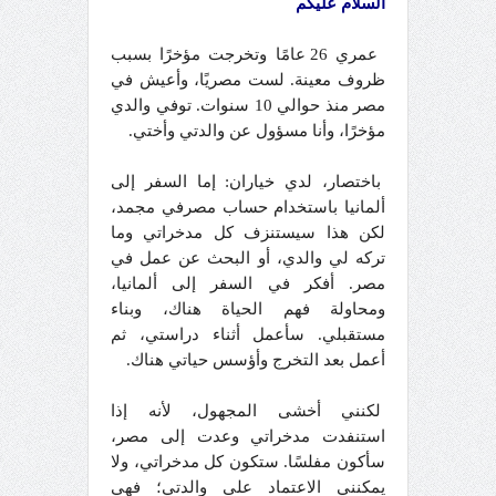
السلام عليكم
عمري 26 عامًا وتخرجت مؤخرًا بسبب
ظروف معينة. لست مصريًا، وأعيش في
مصر منذ حوالي 10 سنوات. توفي والدي
مؤخرًا، وأنا مسؤول عن والدتي وأختي.
باختصار، لدي خياران: إما السفر إلى
ألمانيا باستخدام حساب مصرفي مجمد،
لكن هذا سيستنزف كل مدخراتي وما
تركه لي والدي، أو البحث عن عمل في
مصر. أفكر في السفر إلى ألمانيا،
ومحاولة فهم الحياة هناك، وبناء
مستقبلي. سأعمل أثناء دراستي، ثم
أعمل بعد التخرج وأؤسس حياتي هناك.
لكنني أخشى المجهول، لأنه إذا
استنفدت مدخراتي وعدت إلى مصر،
سأكون مفلسًا. ستكون كل مدخراتي، ولا
يمكنني الاعتماد على والدتي؛ فهي