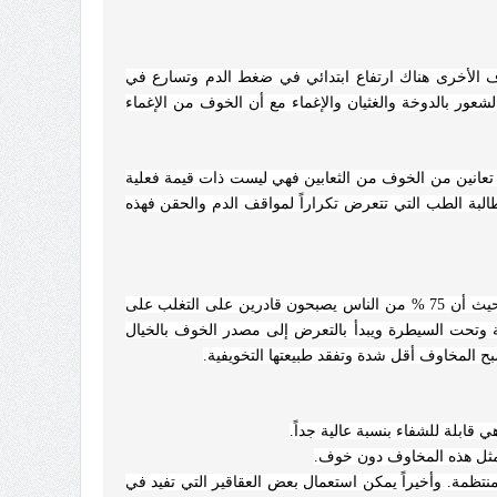
الأخرى هناك ارتفاع ابتدائي في ضغط الدم وتسارع في
ور بالدوخة والغثيان والإغماء مع أن الخوف من الإغماء
نت تعانين من الخوف من الثعابين فهي ليست ذات قيمة فعلية
البة الطب التي تتعرض تكراراً لمواقف الدم والحقن فهذه
حيث أن 75 % من الناس يصبحون قادرين على التغلب على
تحت السيطرة ويبدأ بالتعرض إلى مصدر الخوف بالخيال
ح المخاوف أقل شدة وتفقد طبيعتها التخويفية.
ابلة للشفاء بنسبة عالية جداً.
ر مثل هذه المخاوف دون خوف.
تظمة. وأخيراً يمكن استعمال بعض العقاقير التي تفيد في