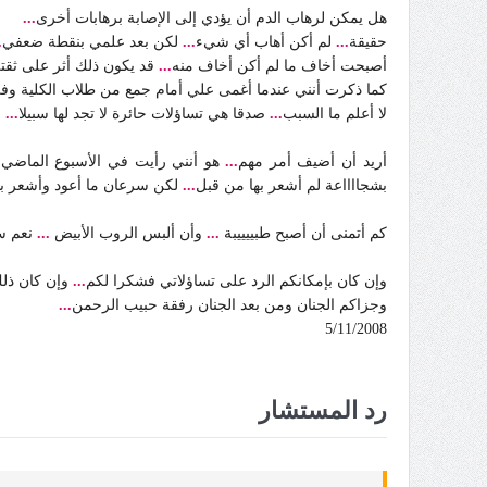
هل يمكن لرهاب الدم أن يؤدي إلى الإصابة برهابات أخرى
...
حقيقة
...
لم أكن أهاب أي شيء
...
لكن بعد علمي بنقطة ضعفي
.
أصبحت أخاف ما لم أكن أخاف منه
...
قد يكون ذلك أثر على ثق
كما ذكرت أنني عندما أغمى علي أمام جمع من طلاب الكلية وف
لا أعلم ما السبب
...
صدقا هي تساؤلات حائرة لا تجد لها سبيلا
...
أريد أن أضيف أمر مهم
...
هو أنني رأيت في الأسبوع الماضي
بشجااااعة لم أشعر بها من قبل
...
لكن سرعان ما أعود وأشعر ب
كم أتمنى أن أصبح طبييييبة
...
وأن ألبس الروب الأبيض
...
نعم سأ
وإن كان بإمكانكم الرد على تساؤلاتي فشكرا لكم
...
وإن كان ذلك
وجزاكم الجنان ومن بعد الجنان رفقة حبيب الرحمن
...
5/11/2008
رد المستشار