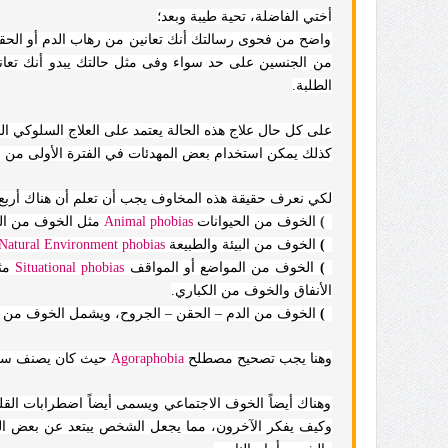
أختي الفاضلة، تحية طيبة وبعد؛
واضح من فحوى رسالتك أنك تعانين من رهاب الدم أو الحقن
من الجنسين على حد سواء وفى مثل حالتك يبدو أنك تعانين
الطلبة.
على كل حال علاج هذه الحالة يعتمد على العلاج السلوكي
كذلك يمكن استخدام بعض المهدئات في الفترة الأولى من 
لكي نعرف حقيقة هذه المخاوف يجب أن تعلم أن هناك أربع 
1)
الخوف من الحيوانات
Animal phobias
مثل الخوف من الث
2)
الخوف من البيئة والطبيعة
phobias
Environment
Natural
3)
الخوف من المواضع أو المواقف
phobias
Situational
مث
الأنفاق والخوف من الكباري.
4)
الخوف من الدم – الحقن – الجروح، ويشمل الخوف من ال
وهنا يجب تصحيح مصطلح
Agoraphobia
حيث كان يصنف سابقا
وهناك أيضاً الخوف الاجتماعي ويسمى أيضاً اضطرابات الق
وكيف يفكر الآخرون، مما يجعل الشخص يبتعد عن بعض الموا