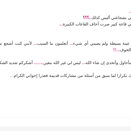
.
تي بشجاعتي أليس كذلك
..؟؟؟
ي قاعة كبير صرت أخاف القاعات الكبيرة
...
 عينة بسيطة ولم يصبني أي شيء
...
أتعلمون ما السبب
...
لأنني كنت أشجع نفس
الخوف
...!!
حاول وأتحدى إن شاء الله
...
ليس لي غير الله معين
........
أشكركم شديد الشك
 تكرارا لما سبق من أسئلة من مشاركات قديمة فعذرا إخواني الكرام..
.