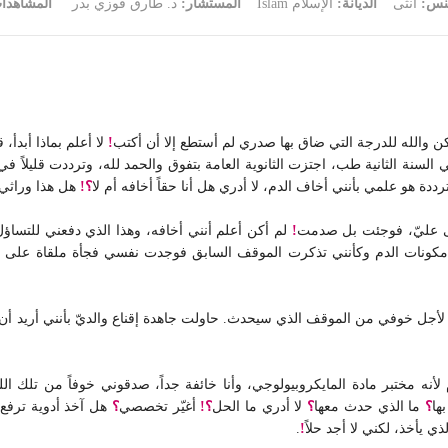
نس:
أنثى
الديانة:
الإسلام Islam
المستشار:
د. طارق فوزي بدر
المشاهدا
والله للدرجة التي ضاق بها صدري لم أستطع إلا أن أكتب
!
لا أعلم بماذا أبدأ، 
البة طب، عمري الآن 19 عاماً، في السنة الثانية طب، اجتزت الثانوية العامة بتفوق والحمد لله، و
 هو علمي بأنني أخاف الدم، لا أدري هل أنا حقاً أخافه أم لا
؟!
هل هذا وراثي
مى عليّ، فوجئت بل صدمت
!
لم أكن أعلم أنني أخافه، وهذا الذي دفعني للتسا
ه لأجل خوفي من الموقف الذي سيحدث. حاولت جاهدة إقناع والديّ بأنني أريد أ
لأنه مختبر مادة المايكروبيولوجي، وأنا خائفة جداً، صدقوني خوفاً من تلك ال
ها
؟
ما الذي حدث معها
؟
لا أدري ما الحل
؟!
أغيّر تخصصي
؟
هل آخذ أدوية ترف
ي يأخذ، لكني لا أجد حلاً
!
.