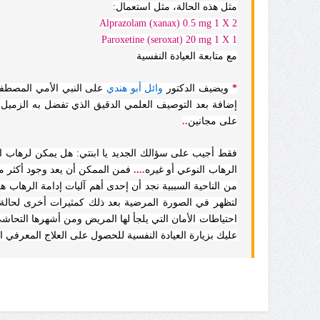
مثل هذه الحالة، مثل استعمال:
Alprazo
lam
(xanax) 0.5 mg 1 X 2
Paroxetine
(seroxat) 20 mg 1 X 1
مع متابعة العيادة النفسية
*
ويضيف الدكتور
وائل أبو هندي
على النبي الأمي المصطفى
إضافة بعد التوصيف العلمي الدقيق الذي تفضل به الزميل ا
على مجانين
..
فقط أجيب على سؤالك الجديد يا ابنتي: هل يمكن لرهاب ال
الرهاب النوعي أو غيره
....
فمن الممكن أن يعد وجود أكثر م
من الناحية السببية نجد أن إحدى أهم آليات إدامة الرهاب ه
لتظهر في الصورة المرضية بعد ذلك كمثيرات أخرى لحالة ا
احتياطات الأمان التي يلجأ لها المريض ومن أشهرها التحاش
عليك بزيارة العيادة النفسية للحصول على العلاج المعرفي ال