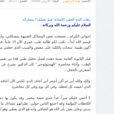
الاسم:
هبة الرحمن
البلد:
الأردن Jordan
العمر:
15-20
الج
رهاب الدم الحقن الإصابة: فيمَ يختلف؟ مشاركة
السلام عليكم ورحمة الله وبركاته
...
إخواني الكرام
...
تصفحت بعض المشاكل الشبيهة بمشكلتي، ولكن 
فبسم الله أبدأ
...
تكتب لكم ط
أكون طبيبة. سجلت بالكلية على مضض والسبب الذي جعلني مترددة
قبل الثانوية العامة بسنة ذهبت لعمل تحليل طبي فإذا بي يغ
الطب، وأثناء محاضرة
"
الهستولوجي
"
أشعرني بالخجل
...
والله والله أني لم أكن أشعر أني أخاف الدم، لكنني الآن أخاف
الذي أعيشه كل لحظة، وفي كل يوم وفي كل محاضرة.
لا أخفي عليكم سراً، غداً عندي حصة مختبر، وقد يكون بها دم 
اللحظات المؤلمة وقد اجتمع الناس حولي، نظراتهم تتساءل ما ب
بديني وعلى يقين بأن الله هو الشافي وأنه هو الذي يعطي وهو الذ