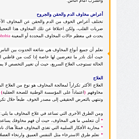
والشرب أمام الناس.
أعراض مخاوف الدم والحقن والجروح
تختلف أعراض الخوف من الدم والحقن عن المخاوف الأخ
ضربات القلب، ولكن اختلافا عن تلك المخاوف هذا التعجيل
يحدث في معظم حالات المخاوف المحددة أو المعينة
phobia
نعلم أن جميع أنواع المخاوف هي شائعة الحدوث بين الناس و
حيث أنك نادر ما تتعرضين لها خاصة إذا كنت من قاطني ال
الحالة تستوجب العلاج السريع، حيث أن تغيير التخصص لا يمن
العلاج
العلاج الأكثر تكراراً لمعالجة المخاوف هو نوع من العلاج 
مخاوفهم
(
اعتماداً على المؤسسة الوطنية للصحة العقلية
)
وتنتهي بالتعرض الحقيقي إلى مصدر الخوف. طبعاً خلال تكر
ومن الطرق الأخرى التي تساعد في علاج المخاوف ما يلي:
*
أن تتعلمي ما هي المخاوف، حيث أن فهم مخاوفك يساعدك عل
*
محاربة الأفكار السلبية التي تغذي المخاوف فمثلاً هناك
*
تعلم طرق الاسترخاء مثل التنفس العميق وارتخاء العضلا