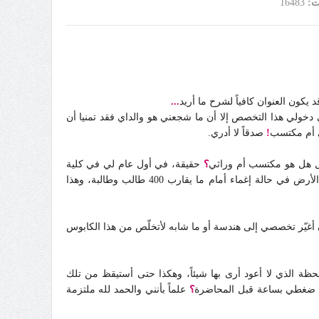
ت:
16483
قد يكون العنوان كافياً لشرح ما أريد
...
ترددت قليلاً في دخولي هذا التخصص إلا أن ما شجعني هو والداي فقد تمنيا أن
 أم مكتسب
!
صدقاً لا أدري.
ؤل هل هو مكتسب أم وراثي
؟
حقيقة، في أول عام لي في كلية
كان الدكتور يشرح عن مكونات الدم وكأنني تذكرت الموقف السابق فوجدت نفسي فجأة ملقاة على الأرض في حالة إغماء أمام ما يقارب 400 طالب وطالبة، وهذا
ن أغيّر تخصصي إلى هندسة أو ما شابه لأتخلّص من هذا الكابوس
لحظة الذي لا أعود أرى بها شيئاً، وهكذا حتى أستيقظ من تلك
ع ضغطي بساعة قبل المحاضرة
؟
علماً بأنني والحمد لله ملتزمة