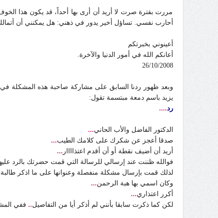
مررت بفترة صرت لا أريد أن أرى بها أحداً، قد يكون هذا الخو
أحارب نفسي. تساؤل أخير يدور في ذهني: هل يمكنني أن أتمال
أعينوني بخبرتكم
أعانكم الله في أمور الدنيا والآخرة.
26/10/2008
وبعد ظهور ردنا السابق على مشاركة صاحبة هذه المشكلة في 
يزيد باسم دمعة مبتسمة تقول:
رد
....
الدكتور الفاضل والأب الحاني
...
صدقا أعجز عن شكرك على كلامك الطيب
...
أريد أن أضيف نقطة أو أن أقدم اعتذاااار
...
فوالله ظننت عند إرسالي للرسالة التي قمت حضرتك بالرد عليها
لذلك قمت بإرسال مشكلة منفصلة وعنوانها على ما اذكر طالب
وكان اسمي بها هبة الرحمن
...
أكرر اعتذاري
...
لكن كما ذكرت سابقا بأنني لم أذكر أيا من التفاصيل
..
ففي المشك