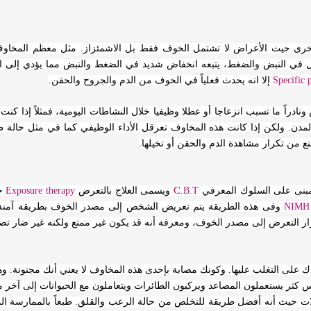
رى حيث الأعراض لا تشتمل الخوف فقط بل الاشمئزاز. مثل معظم المخاوف 
 في النبض والضغط، يتبعه انخفاض شديد في الضغط والنبض مما يؤدي إلى الشع
Specific
إلا انه يحدث فعلياً في الخوف من الدم والجروح والحقن.
نادراً ما تسبب انزعاجا أو عطلا وظيفيا خلال النشاطات اليومية، فمثلاً إذا ك
مدن. ولكن إذا كانت هذه المخاوف تعرقل الأداء الوظيفي كما في مثل حالة ط
ع من تكرار مشاهدة الدم والحقن أو تخيلها.
C
المبنى على السلوك المعرفي
.B.T
ويسمى العلاج بالتعرض
therapy
Exposure
NIMH
وفى هذه الطريقة يتم تعريض الشخص إلى مصدر الخوف بطريقة آمنة و
ار التعرض إلى مصدر الخوف، ومعرفة أنه قد يكون غير ممتع ولكنه غير ضار تصب
ى التغلب عليها. وكونك مصابة بإحدى هذه المخاوف لا يعني أنك مجنونة. وهي ق
 ناس كثر يستعملون المصاعد ويركبون الطائرات ويتعاملون مع الحيوانات إلى آخ
ت حيث أنه أفضل طريقة للتخلص من حالة الرعب والقلق. طبعاً بالممارسة المن