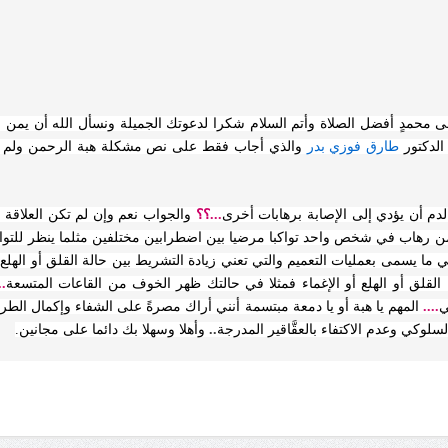
 محمدٍ أفضل الصلاة وأتم السلام شكرا لدعوتك الجميلة ونسأل الله أن يمن عل
لدكتور
طارق فوزي بدر
والذي أجاب فقط على نص مشكلة هبة الرحمن ولم تصل
دم أن يؤدي إلى الإصابة برهابات أخرى
...؟؟
والجواب نعم وإن لم تكن العلاقة ا
ن رهاب في شخص واحد تواكبا مرضيا بين اضطرابين مختلفين مثلما ينظر للتواكب
ي ما يسمى بعمليات التعميم والتي تعني زيادة التشريط بين حالة القلق أو الهلع
لقلق أو الهلع أو الإغماء فمثلا في حالتك ظهر الخوف من القاعات المتسعة
..
ي
....
المهم يا هبة أو يا دمعة مبتسمة أنني أراك مصرةً على الشفاء وإكمال 
سلوكي وعدم الاكتفاء بالعقَّاقير المدرجة
..
وأهلا وسهلا بك دائما على مجانين.