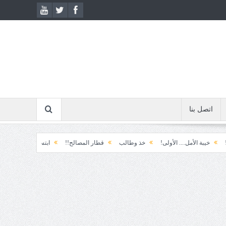
اتصل بنا
مل.... الأولى!
خذ وطالب
قطار المصالح!!
ابتسامة الطوارئ!
المكوّن وما