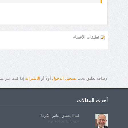
تعليقات الأعضاء
لإضافة تعليق يجب
تسجيل الدخول
أولاً أو
ال
ا
شتراك
إذا كنت غير م
أحدث المقالات
لماذا يعشق الناس الكرة؟
7/13/2026 2:27:26 PM