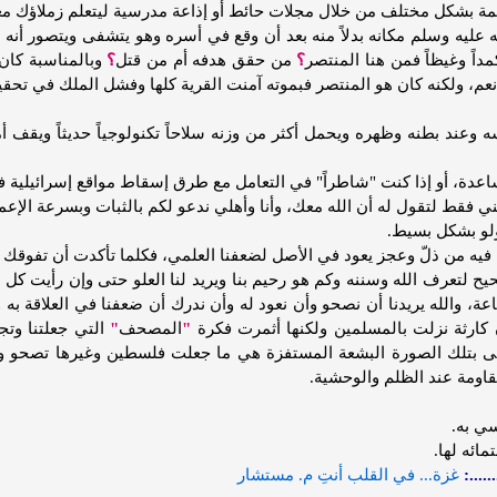
 بشكل مختلف من خلال مجلات حائط أو إذاعة مدرسية ليتعلم زملاؤك معنى 
ه عليه وسلم مكانه بدلاً منه بعد أن وقع في أسره وهو يتشفى ويتصور أن
داً وغيظاً فمن هنا المنتصر
؟
من حقق هدفه أم من قتل
؟
وبالمناسبة كان
نعم، ولكنه كان هو المنتصر فبموته آمنت القرية كلها وفشل الملك في تحق
 وعند بطنه وظهره ويحمل أكثر من وزنه سلاحاً تكنولوجياً حديثاً ويقف أ
ة، أو إذا كنت "شاطراً" في التعامل مع طرق إسقاط مواقع إسرائيلية ف
قط لتقول له أن الله معك، وأنا وأهلي ندعو لكم بالثبات وبسرعة الإعمار
 ولو بشكل بسيط.
فيه من ذلّ وعجز يعود في الأصل لضعفنا العلمي، فكلما تأكدت أن تفوقك ه
ح لتعرف الله وسننه وكم هو رحيم بنا ويريد لنا العلو حتى وإن رأيت كل 
اعة، والله يريدنا أن نصحو وأن نعود له وأن ندرك أن ضعفنا في العلاقة 
ارثة نزلت بالمسلمين ولكنها أثمرت فكرة
"
المصحف
"
التي جعلتنا وتج
ى بتلك الصورة البشعة المستفزة هي ما جعلت فلسطين وغيرها تصحو وتت
اومة عند الظلم والوحشية.
سي به.
تمائه لها.
:
غزة... في القلب أنتِ م. مستشار