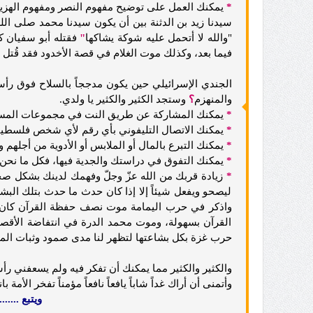
*
يمكنك العمل على توضيح مفهوم النصر ومفهوم الهزيمة
سيدنا زيد بن الدثنة بين أن يكون سيدنا محمد صلى الل
"والله لا أتحمل عليه شوكة يشاكها
"
فقتله أبو سفيان كم
فيما بعد، وكذلك موت الغلام في قصة الأخدود فقد قُتل 
الجندي الإسرائيلي حين يكون مدججاً بالسلاح فوق رأسه
والمنهزم
؟
وستجد الكثير والكثير يا ولدي.
*
يمكنك المشاركة عن طريق النت في مجموعات المساعد
*
يمكنك الاتصال التليفوني بأي رقم لأي شخص فلسطيني ف
*
يمكنك التبرع بالمال أو الملابس أو الأدوية من أجلهم
*
يمكنك التفوق في دراستك والجدية فيها، فكل ما نحن 
*
زيادة قربك من الله عزّ وجلّ وفهمك لدينك بشكل صحي
ليصحو ويفعل شيئاً إلا إذا كان حدث ما حدث بتلك البش
واذكر في حرب اليمامة موت نصف حفظة القرآن كان ك
القرآن بسهولة، وموت محمد الدرة في انتفاضة الأقص
حرب غزة بكل بشاعتها لتظهر لنا مدى صمود وثبات المق
والكثير والكثير مما يمكنك أن تفكر فيه ولم يسعفني رأ
وأتمنى أن أراك غداً شاباً يافعاً نافعاً مؤمناً تفخر الأمة بان
ويتبع .............