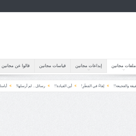
ملفات مجانين
إبداعات مجانين
قياسات مجانين
قالوا عن مجانين
يعة!!
لِقاءُ في المَطَرِ!
أين القيادة!!
رسائل... لم أرسلها!
أيامنا!!
خي