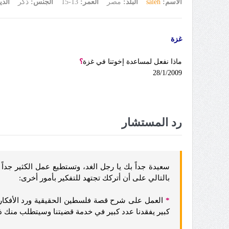
الاسم:
saleh
البلد:
مصر
العمر:
13-15
الجنس:
ذكر
الدي
غزة
ماذا نفعل لمساعدة إخوتنا في غزة
؟
28/1/2009
رد المستشار
سعيدة جداً بك يا رجل الغد، وتستطيع عمل الكثير جداً
بالتالي على أن أتركك تجتهد للتفكير بأمور أخرى:
*
العمل على شرح قصة فلسطين الحقيقية ورد الأفكار ا
كبير يفقدنا عدد كبير في خدمة قضيتنا وسيتطلب منك ذل