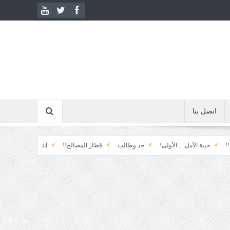
اتصل بنا
بة الأمل.... الأولى!
خذ وطالب
قطار المصالح!!
ابتسامة الطوارئ!
المكو