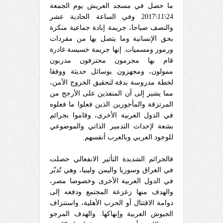
ما حصل في مسجد العريش يوم الجمعة
24\11\2017 وفي الساعة الحادية عشر
والنصف صباحا، جريمة إبادة جماعية منكرة
بحق الإنسانية وما يتصل بها من مفردات
ورموز ومسميات. إنها جريمة خسيسة غادرة
قام بها مجرمون محترفون مدربون
ممولون، ومجهزون بوسائل حديثة ووفقا
لخطة مدروسة بدقة لتحقيق الخروج الآمن،
مما يشير إلى أن المنفذين على الأرجح من
المرتزقة والمأجورين الذين فعلوا ما فعلوه
في الدول العربية الأخرى، وقاموا بجرائم
بشعة لإحداث التدمير الذاتي والموضوعي
للوجود العربي وبالعرب أنفسهم.
فالجرائم الشديدة التأثير الانفعالي حصلت
في العراق وسوريا واليمن وليبيا، وهي تًدبّر
في الدول العربية الأخرى وخصوصا مصر،
والهدف منها زعزعة المجتمع ودفعه إلى
دوامة الاقتتال أو الحرب الأهلية، واستنزاف
الجيوش العربية وإنهاكها. والهدف المرجو