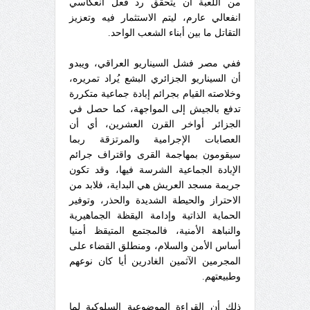
من اللعبة أن يتحقق رد فعل انعكاسي
انفعالي عارم، ليتم الاستثمار فيه وتعزيز
التقاتل ما بين أبناء الشعب الواحد.
ففي مصر فشل السيناريو العراقي، ويبدو
أن السيناريو الجزائري البشع يُراد تمريره،
وخلاصته القيام بجرائم إبادة جماعية متكررة
تدفع بالجيش إلى المواجهة، كما حصل في
الجزائر أواخر القرن العشرين، أي أن
العصابات الإجرامية والمرتزقة ربما
سيقومون بمهاجمة القرى واقتراف جرائم
الإبادة الجماعية الشرسة فيها، وقد تكون
جريمة مسجد العريش هي البداية، فلابد من
الاحتراز والحيطة الشديدة والحذر، وتوفير
الحماية الذاتية وإدامة اليقظة الجماهيرية
والنباهة الأمنية، فالمجتمع المتيقظ أمنيا
أساس الأمن والسلام، ومنطلق القضاء على
المجرمين الآثمين الغادرين أيا كان نوعهم
وطبيعتهم.
ذلك أن القراءة الموضوعية السلوكية لما