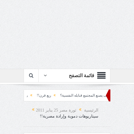
قائمة التصفح
تراكم... كيف يصنع المجتمع قنابله النفسية؟
ربع قرن!!
رزقٌ من يستكثره؟!
م
 العقاد!!
الرئيسية
ثورة مصر 25 يناير 2011
سيناريوهات دموية وإرادة مصرية!!