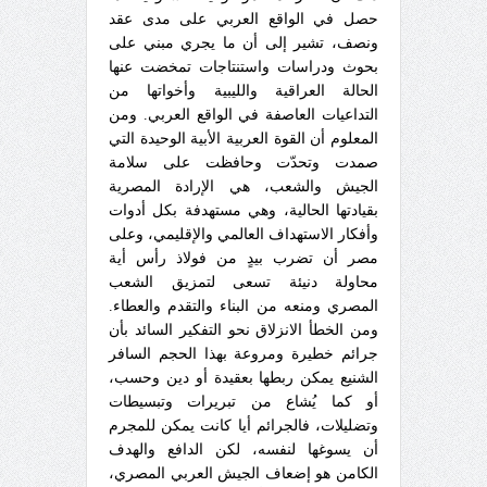
حصل في الواقع العربي على مدى عقد
ونصف، تشير إلى أن ما يجري مبني على
بحوث ودراسات واستنتاجات تمخضت عنها
الحالة العراقية والليبية وأخواتها من
التداعيات العاصفة في الواقع العربي. ومن
المعلوم أن القوة العربية الأبية الوحيدة التي
صمدت وتحدّت وحافظت على سلامة
الجيش والشعب، هي الإرادة المصرية
بقيادتها الحالية، وهي مستهدفة بكل أدوات
وأفكار الاستهداف العالمي والإقليمي، وعلى
مصر أن تضرب بيدٍ من فولاذ رأس أية
محاولة دنيئة تسعى لتمزيق الشعب
المصري ومنعه من البناء والتقدم والعطاء.
ومن الخطأ الانزلاق نحو التفكير السائد بأن
جرائم خطيرة ومروعة بهذا الحجم السافر
الشنيع يمكن ربطها بعقيدة أو دين وحسب،
أو كما يُشاع من تبريرات وتبسيطات
وتضليلات، فالجرائم أيا كانت يمكن للمجرم
أن يسوغها لنفسه، لكن الدافع والهدف
الكامن هو إضعاف الجيش العربي المصري،