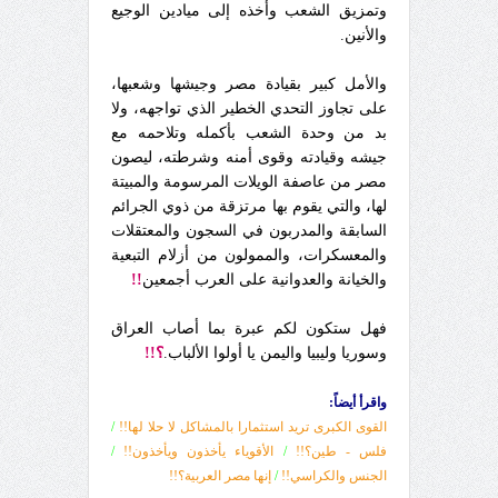
وتمزيق الشعب وأخذه إلى ميادين الوجيع
والأنين.
والأمل كبير بقيادة مصر وجيشها وشعبها،
على تجاوز التحدي الخطير الذي تواجهه، ولا
بد من وحدة الشعب بأكمله وتلاحمه مع
جيشه وقيادته وقوى أمنه وشرطته، ليصون
مصر من عاصفة الويلات المرسومة والمبيتة
لها، والتي يقوم بها مرتزقة من ذوي الجرائم
السابقة والمدربون في السجون والمعتقلات
والمعسكرات، والممولون من أزلام التبعية
والخيانة والعدوانية على العرب أجمعين
!!
فهل ستكون لكم عبرة بما أصاب العراق
وسوريا وليبيا واليمن يا أولوا الألباب.
؟!!
واقرأ أيضاً:
القوى الكبرى تريد استثمارا بالمشاكل لا حلا لها!!
/
فلس - طين؟!!
/
الأقوياء يأخذون ويأخذون!!
/
الجنس والكراسي!!
/
إنها مصر العربية؟!!