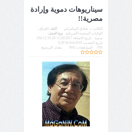
سيناريوهات دموية وإرادة
مصرية!!
الكاتب:
د. صادق السامرائي
البلد:
العراق -
الولايات المتحدة الأمريكية
نوع العمل:
مدونة
تاريخ الاضافة 11/26/2017 12:19:20 AM
تاريخ التحديث 9/4/2019 9:20:56
PM
المشاهدات 7063
معدل الترشيح