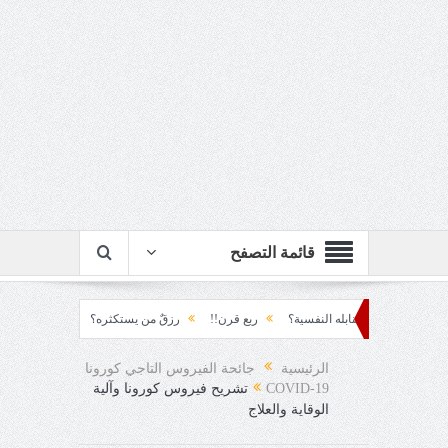
قائمة التصفح
ابله النفسية؟
ربع قرن!!
رزقٌ من يستكثره؟!
منطق الأرضة والسياسة!!
الرئيسية
جائحة الفيروس التاجي كورونا
COVID-19
تشريح فيروس كورونا وآلية
الوقاية والعلاج