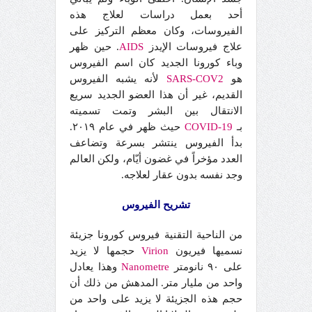
أحد بعمل دراسات لعلاج هذه
الفيروسات، وكان معظم التركيز على
علاج فيروسات الإيدز
AIDS
. حين ظهر
وباء كورونا الجديد كان اسم الفيروس
هو
SARS-COV2
لأنه يشبه الفيروس
القديم، غير أن هذا العضو الجديد سريع
الانتقال بين البشر وتمت تسميته
بـ
COVID-19
حيث ظهر في عام ٢٠١٩.
بدأ الفيروس ينتشر بسرعة وتضاعف
العدد مؤخراً في غضون أيّام، ولكن العالم
وجد نفسه بدون عقار لعلاجه.
تشريح الفيروس
من الناحية التقنية فيروس كورونا جزيئة
نسميها فيريون
Virion
حجمها لا يزيد
على ٩٠ نانومتر
Nanometre
وهذا يعادل
واحد من مليار متر. المدهش من ذلك أن
حجم هذه الجزيئة لا يزيد على واحد من