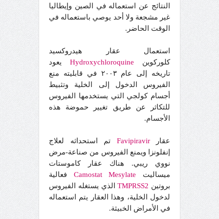
النتائج عن استعماله في الصين وإيطاليا
غير مشجعة ولا أحد يوصي باستعماله في
الوقت الحاضر.
استعمال عقار هيدروكسيد
كلوركوين
Hydroxychloroquine
يعود
تاريخه إلى عام ٢٠٠٣ في قابليته منع
الفيروس الدخول إلى الخلية وتثبيط
أجسام كولجي التي يستخدمها الفيروس
للتكاثر عن طريق تغيير حموضة هذه
الأجسام.
عقار
Favipiravir
تم استحداثه لعلاج
إنفلونزا ويمنع الفيروس من صناعة-مرض
نووي ريبي. هناك عقار كاموستات
ميساليت
Mesylate
Camostat
فعالية
بروتين
TMPRSS2
الذي يستغله الفيروس
لدخول الخلية، وهذا العقار يتم استعماله
في الأمراض الخبيثة.