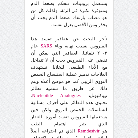
يستعمل بروتينات تتحكم بضغط الدم
ومتوفرة بكثرة في الرئة، ولذلك كل من
هو مصاب بارتفاع ضغط الدم يجب أن
يحذر ومن الأفضل يعزل نفسه.
تأخر البحث عن عقاقير تفسد هذا
الفيروس بسبب نهاية وباء
SARS
عام
٢٠٠٢ تلقائيا. العقاقير التي يمكن أن
تقضي على الفيروس يجب أن لا تتداخل
مع الأداء الطبيعي للخلايا. تستهدف
العلاجات تدمير عملية استنساخ الحمض
النووي الريبي كما هو موضح أعلاه ويتم
ذلك عن طريق ما نسميه نظائر
نيوكليوتايد
Analogues
Nucleotide
.
تحتوي هذه النظائر على أحرف مشابهة
لتسلسلات الحمض النووي ولكن حين
يستعملها الفيروس تفسد أموره. العقار
الذي يثير اهتمام الطب
هو
Remdesivir
الذي تم اختراعه أصلاً