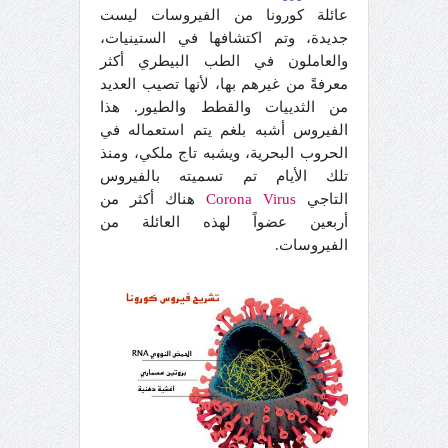
عائلة كورونا من الفيروسات ليست
جديدة، وتم اكتشافها في الستينيات،
والعاملون في الطب البيطري أكثر
معرفةً من غيرهم بها، لأنها تصيب العديد
من الثدييات والقطط والطيور. هذا
الفيروس أشبه بلغم يتم استعماله في
الحروب البحرية، ويشبه تاج ملكي، ومنذ
تلك الأيام تم تسميته بالفيروس
التاجي
Virus
Corona
هناك أكثر من
أربعين عضواً لهذه العائلة من
الفيروسات.