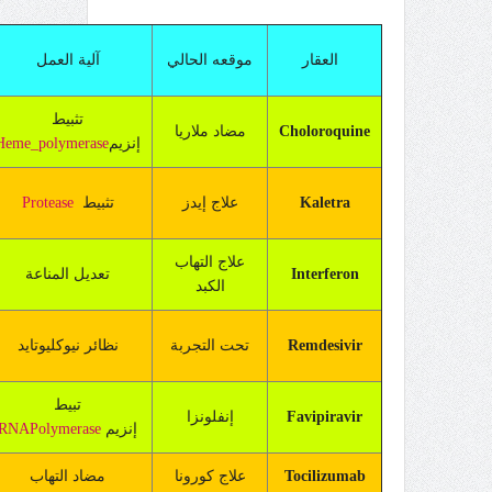
العقار
موقعه الحالي
آلية العمل
تثبيط
Choloroquine
مضاد ملاريا
إنزيم
Heme_polymerase
Kaletra
علاج إيدز
تثبيط
Protease
علاج التهاب
Interferon
تعديل المناعة
الكبد
Remdesivir
تحت التجربة
نظائر نيوكليوتايد
تبيط
Favipiravir
إنفلونزا
إنزيم
Polymerase
RNA
Tocilizumab
علاج كورونا
مضاد التهاب