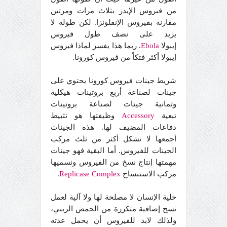
من فيروس الإيدز بثلاث مرات ومرتين
مقارنة بفيروس الإنفلونزا. لكن طوله لا
يزيد على نصف طول فيروس
إيبولا
Ebola
. ربما هذا يفسر لماذا فيروس
إيبولا أكثر فتكاً من فيروس كورونا.
شريط جينات فيروس كورونا يحتوي على
جينات لصناعة أربع بروتينات هيكلية
وثمانية جينات لصناعة بروتينات
تبعية
Accessory
وظيفتها هو تثبيط
دفاعات المضيف لها. هذه الجينات
أجمعها لا تشكل أكثر من ثلث مركب
الجينات للفيروس. أما البقية فهو جينات
مهمتها إنتاج نسخ من الفيروس ونسميها
مركب الاستنساخ
Complex
Replicase
.
خلية الإنسان لا مصلحة لها ولا آلية لعمل
نسخ إضافية متكررة من الحمض الريبي،
ولذلك لابد للفيروس أن يحمل عدته