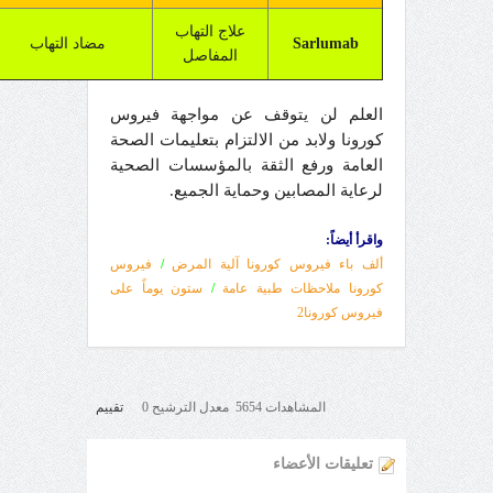
علاج التهاب
Sarlumab
مضاد التهاب
المفاصل
العلم لن يتوقف عن مواجهة فيروس
كورونا ولابد من الالتزام بتعليمات الصحة
العامة ورفع الثقة بالمؤسسات الصحية
لرعاية المصابين وحماية الجميع.
واقرأ أيضاً:
ألف باء فيروس كورونا آلية المرض
/
فيروس
كورونا ملاحظات طبية عامة
/
ستون يوماً على
فيروس كورونا2
المشاهدات 5654 معدل الترشيح 0
تقييم
تعليقات الأعضاء