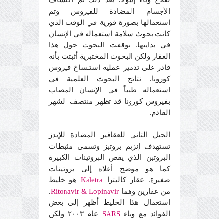
لعلاج وباء إيبولا. بعد ذلك تم اكتشاف
الأجسام المضادة للفيروس وتم
استعمالها بصورة فورية في الوقت الذي
كانت بحوث سلامة استعماله في الإنسان
في بدايتها. توقفت البحوث حول هذا
العقار ولكن البحوث المختبرية أثبتت بأنه
قادر على تدمير عملية استنساخ فيروس
كورونا. نتائج البحوث العلمية في
استعماله طبياً في الإنسان المصاب
بفيروس كورونا قد تظهر منتصف الشهر
القادم.
الجيل الثاني للعقاقير المضادة للإيدز
تستهدف إنزيم بروتيز وتسمى مثبطات
البروتين الذي يقص البروتينات الكبيرة
كما هو موضح أعلاه إلى بروتينات
صغيرة. عقار كاليترا
Kaletra
هو خليط
من عقارين وهما
Lopinavir
&
Ritonavir
.
استعمال هذا الخليط أظهر إلى بعض
الفوائد مع وباء
SARS
عام ٢٠٠٣ ولكن