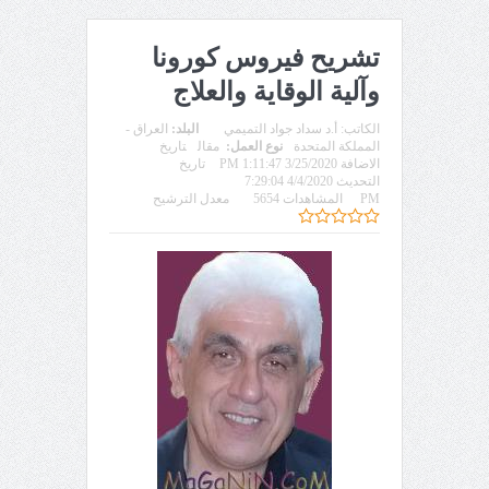
تشريح فيروس كورونا
وآلية الوقاية والعلاج
الكاتب:
أ.د سداد جواد التميمي
البلد:
العراق -
المملكة المتحدة
نوع العمل:
مقال
تاريخ
الاضافة 3/25/2020 1:11:47 PM
تاريخ
التحديث 4/4/2020 7:29:04
PM
المشاهدات 5654
معدل الترشيح