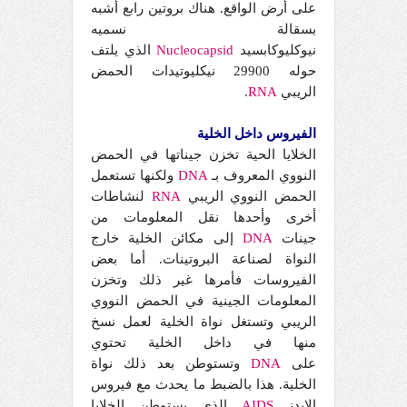
على أرض الواقع. هناك بروتين رابع أشبه
بسقالة نسميه
نيوكليوكابسيد
Nucleocapsid
الذي يلتف
حوله 29900 نيكليوتيدات الحمض
الريبي
RNA
.
الفيروس داخل الخلية
الخلايا الحية تخزن جيناتها في الحمض
النووي المعروف بـ
DNA
ولكنها تستعمل
الحمض النووي الريبي
RNA
لنشاطات
أخرى وأحدها نقل المعلومات من
جينات
DNA
إلى مكائن الخلية خارج
النواة لصناعة البروتينات. أما بعض
الفيروسات فأمرها غير ذلك وتخزن
المعلومات الجينية في الحمض النووي
الريبي وتستغل نواة الخلية لعمل نسخ
منها في داخل الخلية تحتوي
على
DNA
وتستوطن بعد ذلك نواة
الخلية. هذا بالضبط ما يحدث مع فيروس
الإيدز
AIDS
الذي يستوطن الخلايا