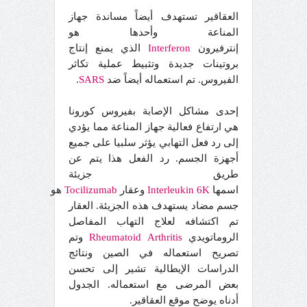
العقاقير تستهدف أيضاً مساندة جهاز
المناعة وأحدها هو
إنترفيرون
Interferon
الذي يمنع إنتاج
بروتينات جديدة وتثبيط عملية تكاثر
الفيروس. تم استعماله أيضاً ضد
SARS
.
إحدى مشاكل الإصابة بفيروس كورونا
هي ارتفاع فعالية جهاز المناعة مما يؤدي
إلى رد فعل التهابي يؤثر سلبيا على جميع
أجهزة الجسم. رد الفعل هذا يتم عن
طريق جزيئة
اسمها
6K
Interleukin
وعقار
Tocilizumab
هو
جسم مضاد يستهدف هذه الجزيئة. العقار
تم اكتشافه لعلاج التهاب المفاصل
الروماتويدي
Arthritis
Rheumatoid
وتم
تصريح استعماله في الصين ونتائج
الدراسات الإيطالية تشير إلى تحسن
بعض المرضى مع استعماله. الجدول
أدناه يوضح موقع العقاقير.