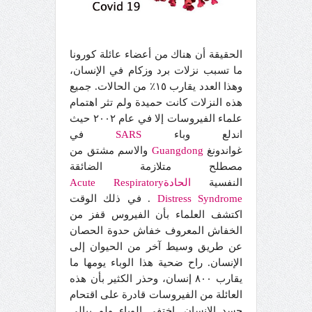
الحقيقة أن هناك من أعضاء عائلة كورونا
ما تسبب نزلات برد وزكام في الإنسان،
وهذا العدد يقارب ١٥٪ من الحالات. جميع
هذه النزلات كانت حميدة ولم تثر اهتمام
علماء الفيروسات إلا في عام ٢٠٠٢ حيث
اندلع وباء
SARS
في
غواندونغ
Guangdong
والاسم مشتق من
مصطلح متلازمة الضائقة
النفسية
الحادةAcute
Respiratory
Distress Syndrome
. في ذلك الوقت
اكتشف العلماء بأن الفيروس قفز من
الخفاش المعروف خفاش حدوة الحصان
عن طريق وسيط آخر من الحيوان إلى
الإنسان. راح ضحية هذا الوباء يومها ما
يقارب ٨٠٠ إنسان، وحذر الكثير بأن هذه
العائلة من الفيروسات قادرة على اقتحام
جسد الإنسان. اختفى الوباء ولم يبالي