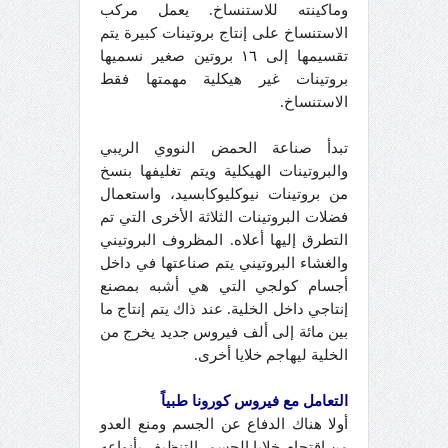
وماكينته للاستنساخ. يعمل مركب
الاستنساخ على إنتاج بروتينات كبيرة يتم
تقسيمها إلى ١٦ بروتين صغير نسميها
بروتينات غير هيكلية مهمتها فقط
الاستنساخ.
تبدأ صناعة الحمض النووي الريبي
والبروتينات الهيكلية ويتم تغليفها بنسخ
من بروتينات نيوكليوكابسيد، واستعمال
فضلات البروتينات الثلاثة الأخرى التي تم
التطرق إليها أعلاه. المظروف البروتيني
والغشاء البروتيني يتم صناعتها في داخل
أجسام كولجي التي هي أشبه بمصنع
إنتاجي داخل الخلية. عند ذاك يتم إنتاج ما
بين مائة إلى ألف فيروس جديد يخرج من
الخلية ليهاجم خلايا أخرى.
التعامل مع فيروس كورونا طبياً
أولا هناك الدفاع عن الجسم ومنع العدو
من اقتحام خلايا الجسم. التنظيف بأنواعه