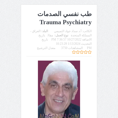
طب نفسي الصدمات
Trauma Psychiatry
الكاتب:
أ.د سداد جواد التميمي
البلد:
العراق -
المملكة المتحدة
نوع العمل:
مقال
تاريخ
الاضافة 10/27/2022 7:36:57 PM
تاريخ
التحديث 1/13/2024 10:23:29
PM
المشاهدات 3750
معدل الترشيح