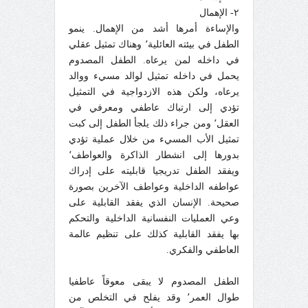
٢- الإهمال
والإساءة أمرها أشد من الإهمال. ينمو
الطفل في بيئته العائلية٬ وهناك تمثيل عقلي
في داخله لمن يرعاه. الطفل المصدوم
يحمل في داخله تمثيل لوالد مسيء ووالد
يرعاه، ولكن هذه الازدواجية في التمثيل
تؤدي إلى ارتباك عاطفي ومعرفي في
العقل٬ ومن جراء ذلك يلجأ الطفل إلى كبت
تمثيل الأب المسيء من خلال عملية تؤدي
بدورها إلى انشطار الذاكرة والعواطف٬
ويفقد الطفل تدريجيا قابليته على إدراك
عواطفه الداخلية وعواطف الآخرين بصورة
صحيحة. الإنسان الذي يفقد القابلية على
وعي العمليات النفسانية الداخلية والتحكم
بها يفقد القابلية كذلك على تنظيم عالمة
العاطفي والفكري.
الطفل المصدوم لا يبقى معوقاً عاطفيا
طوال العمر٬ وقد يفلح في التخلص من