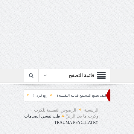
قائمة التصفح
لمتراكم... كيف يصنع المجتمع قنابله النفسية؟
ربع قرن!!
رزقٌ من يستكثره؟!
ود العقاد!!
الرئيسية
الرضوض النفسية للكرب
وكرب ما بعد الرضَّ
طب نفسي الصدمات
TRAUMA PSYCHIATRY