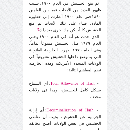
تم منع الحشيش في العام ١٩٠٠، بسبب
ظهور العديد من الأبحاث فيما بين العامين
١٨٩٠حتى عام ١٩٠٠ أشارت إلى خطورة
المادة، فبناء على تلك الأبحاث تم منع
الحشيش كلياً، لكن ماذا جرى بعد ذلك
؟
الذي حدث هو أنه في العام ١٩٠٠ وحتى
العام ١٩٧٩ ظل الحشيش ممنوعاً تماماً،
وفي العام ١٩٧٩ ظهرت الخارطة القانونية
التي يتموضع داخلها الحشيش تشريعياً في
الولايات المتحدة الأمريكية وهذه الخارطة
تضم المفاهيم التالية:
•
Total Allowance of Hash
: أي السماح
بشكل كامل للحشيش، وهذا في ولايات
محددة.
•
Decriminalization of Hash
: أي إزالة
الجرمية عن الحشيش، بحيث أن تعاطي
الحشيش في بعض الولايات أصبح مخالفة