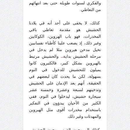
والفكري لسنوات طويلة حتى بعد انتهائهم
من التعاطي.
كذلك، لا يخفى على أحد أنه في بلادنا
الحشيش هو مقدمة تعاطي باقي
المخدرات، فهو باب الهروين، الكوكايين
وغير ذلك، إذ يصعب علينا كأطباء نفسانيين
تخيل مدخن هيروين مثلا لم يدخل في
مرحلة الحشيش بداية
..
والحشيش مرتبط
بالهيروين بشكل كبير، فالكثيرون كانوا
يميلون للتحشيش للدخول في النوم
بسهولة، لكن ما يحدث كان لبعضهم في
الحقيقة، أنهم بعد الإدمان على الحشيش
وتدخينهم لسبعة وعشرة وخمسة عشر
سيجارة حشيش، ليدخلوا في النوم، ففي
الكثير من الأحيان يبدؤون في التفكير
باستخدام مخدرات أقوى مثل الهيروين
والمهدئات وغير ذلك.
كذلك المروجون الذين يروجون الحشيش،