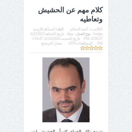
كلام مهم عن الحشيش
وتعاطيه
الكاتب:
د. أحمد السالم
البلد:
المملكة الأردنية
Jordan
نوع العمل:
مقال
تاريخ الاضافة 6/22/2023
12:50:27 PM
تاريخ التحديث 12/24/2024 3:10:47
PM
المشاهدات 4370
معدل الترشيح
نسمع تلك الجملة كثيراً، الحشيش ليس