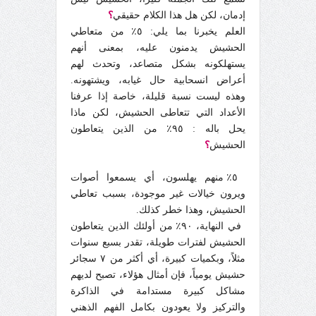
إدمان، لكن هل هذا الكلام حقيقي
؟
العلم يخبرنا بما يلي: ٥٪ من متعاطي
الحشيش يدمنون عليه، بمعنى أنهم
يستهلكونه بشكل متصاعد، وتحدث لهم
أعراض انسحابية حال غيابه، ويشتهونه.
وهذه ليست نسبة قليلة، خاصة إذا عرفنا
الأعداد التي تتعاطى الحشيش، لكن ماذا
يحل باله : ٩٥٪ من الذين يتعاطون
الحشيش
؟
٥٪ منهم يهلسون، أي يسمعوا أصوات
ويرون خيالات غير موجودة، بسبب تعاطي
الحشيش، وهذا خطر كذلك.
في النهاية، ٩٠٪ من أولئك الذين يتعاطون
الحشيش لفترات طويلة، تقدر بسبع سنوات
مثلاً، وبكميات كبيرة، أي أكثر من ٧ سجائر
حشيش يومياً، فإن أمثال هؤلاء، تصبح لديهم
مشاكل كبيرة مستدامة في الذاكرة
والتركيز ولا يعودون بكامل الفهم الذهني