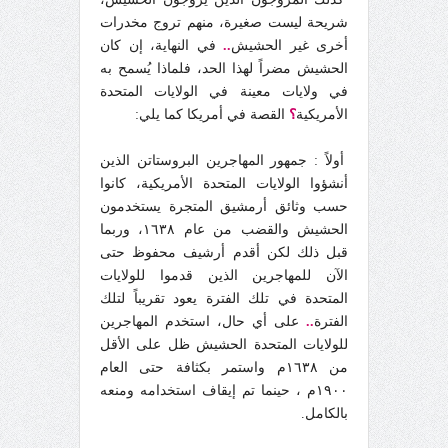
شريحة ليست صغيرة، منهم تروج مخدرات
أخرى غير الحشيش
..
في النهاية، إن كان
الحشيش مضراً لهذا الحد، فلماذا يُسمح به
في ولايات معينة في الولايات المتحدة
الأمريكية
؟
القصة في أمريكا كما يلي:
أولاً : جمهور المهاجرين البروستاتن الذين
أنشؤوا الولايات المتحدة الأمريكية، كانوا
حسب وثائق أرمشيق المتجرة يستخدمون
الحشيش والقضب من عام ١٦٣٨، وربما
قبل ذلك لكن أقدم أرشيف محفوظ حتى
الآن للمهاجرين الذين قدموا للولايات
المتحدة في تلك الفترة يعود تقريباً لتلك
الفترة
..
على أي حال، استخدم المهاجرين
للولايات المتحدة الحشيش ظل على الأقل
من ١٦٣٨م واستمر بكثافة حتى العام
١٩٠٠م ، حينما تم إيقاف استخدامه ومنعه
بالكامل.