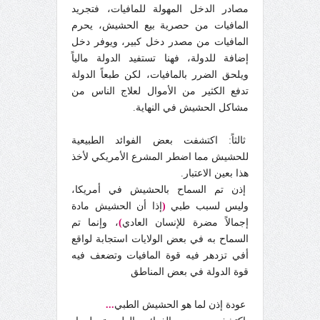
مصادر الدخل المهولة للمافيات، فتجريد
المافيات من حصرية بيع الحشيش، يحرم
المافيات من مصدر دخل كبير، ويوفر دخل
إضافة للدولة، فهنا تستفيد الدولة مالياً
ويلحق الضرر بالمافيات، لكن طبعاً الدولة
تدفع الكثير من الأموال لعلاج الناس من
مشاكل الحشيش في النهاية.
ثالثاً: اكتشفت بعض الفوائد الطبيعية
للحشيش مما اضطر المشرع الأمريكي لأخذ
هذا بعين الاعتبار.
إذن تم السماح بالحشيش في أمريكا،
وليس لسبب طبي
(
إذا أن الحشيش مادة
إجمالاً مضرة للإنسان العادي
)
، وإنما تم
السماح به في بعض الولايات استجابة لواقع
أفي تزدهر فيه قوة المافيات وتضعف فيه
قوة الدولة في بعض المناطق
عودة إذن لما هو الحشيش الطبي
...