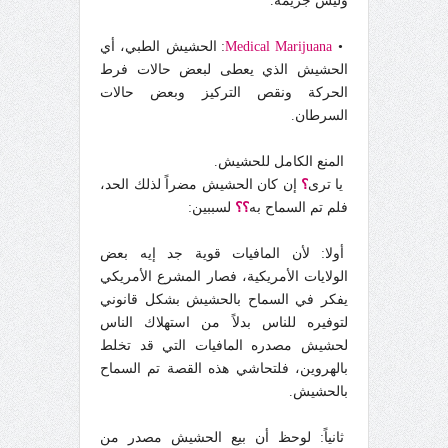
وليس جريمة.
•
Medical Marijuana
: الحشيش الطبي، أي
الحشيش الذي يعطى لبعض حالات فرط
الحركة ونقص التركيز وبعض حالات
السرطان.
المنع الكامل للحشيش.
يا ترى
؟
إن كان الحشيش مضراً لذلك الحد،
فلم تم السماح به
؟؟
لسببين:
أولا: لأن المافيات قوية جد إيه بعض
الولايات الأمريكية، فصار المشرع الأمريكي
يفكر في السماح بالحشيش بشكل قانوني
لتوفيره للناس بدلاً من استهلاك الناس
لحشيش مصدره المافيات التي قد تخلط
بالهروين، فلتحاشي هذه القصة تم السماح
بالحشيش.
ثانياً: لوحظ أن بيع الحشيش مصدر من