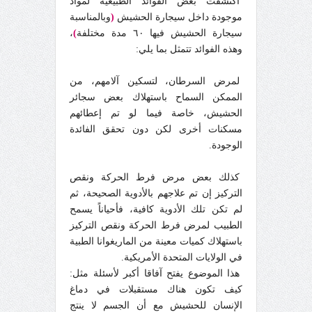
اكتشفت بعض الفوائد الطبيعية لمواد
موجودة داخل سيجارة الحشيش
(
وبالمناسبة
سيجارة الحشيش فيها ٦٠ مدة مختلفة
)
،
وهذه الفوائد تتمثل بما يلي:
لمرض السرطان، لتسكين آلامهم، من
الممكن السماح باستهلاك بعض سجائر
الحشيش، خاصة فيما لو تم إعطائهم
مسكنات أخرى لكن دون تحقق الفائدة
الوجودة.
كذلك بعض مرض فرط الحركة ونقص
التركيز إن تم علاجهم بالأدوية الصحيحة، ثم
لم تكن تلك الأدوية كافية، فأحياناً يسمح
الطبيب لمرض فرط الحركة ونقص التركيز
باستهلاك كميات معينة من الماريغوانا الطبية
في الولايات المتحدة الأمريكية.
هذا الموضوع يفتح آفاقا أكبر لأسئلة مثل:
كيف تكون هناك مستقبلات في دماغ
الإنسان للحشيش مع أن الجسم لا ينتج