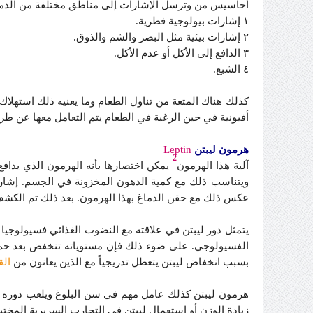
أحاسيس من وترسل الإشارات إلى مناطق مختلفة من الدماع
١ إشارات بيولوجية فطرية.
٢ إشارات بيئية مثل البصر والشم والذوق.
٣ الدافع إلى الأكل أو عدم الأكل.
٤ الشبع.
كذلك هناك المتعة من تناول الطعام وما يعنيه ذلك استهلاك
أفيونية في حين الرغبة في الطعام يتم التعامل معها عن طري
هرمون ليبتن
Leptin
2
آلية هذا الهرمون
يمكن اختصارها بأنه الهرمون الذي يدافع
ويتناسب ذلك مع كمية الدهون المخزونة في الجسم. إشارت 
عكس ذلك مع حقن الدماغ بهذا الهرمون. بعد ذلك تم الكش
يتمثل دور ليبتن في علاقته مع النضوب الغذائي فسيولوجيا
الفسيولوجي. على ضوء ذلك فإن مستوياته تنخفض بعد حمية 
بسبب انخفاض ليبتن يتعطل تدريجياً مع الذين يعانون من
الق
هرمون ليبتن كذلك عامل مهم في سن البلوغ ويلعب دوره 
زيادة الوزن أو استعمال ليبتن في التجارب السريرية المختبر