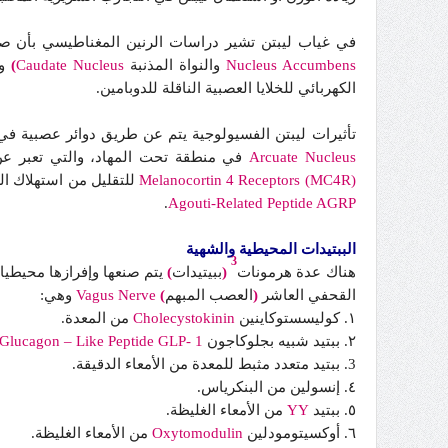
في غياب ليبتن تشير دراسات الرنين المغناطيسي بأن ص
Nucleus Accumbens
والنواة المذنبة
Caudate Nucleus
)
وا
الكهربائي للخلايا العصبية الناقلة للدوبامين.
تأثيرات ليبتن الفسيولوجية يتم عن طريق دوائر عصبية في م
Arcuate Nucleus
في منطقة تحت المهاد، والتي تعبر عن 
Melanocortin 4 Receptors (MC4R)
للتقليل من استهلاك الط
.
Agouti-Related Peptide AGRP
الببتيدات المحيطية والشهية
3
هناك عدة هرمونات
(
ببيتيدات
)
يتم صنعها وإفرازها محيطيا
القحفي العاشر
(
العصب المبهم
)
Vagus Nerve
وهي:
١. كوليسستوكاينين
Cholecystokinin
من المعدة.
٢. ببتيد شبيه بجلوكاجون
Glucagon – Like Peptide GLP- 1
3. ببتيد متعدد مثبط للمعدة من الأمعاء الدقيقة.
٤. إنسولين من البنكرياس.
٥. ببتيد
YY
من الأمعاء الغليظة.
٦. أوكسيتومودلين
Oxytomodulin
من الأمعاء الغليظة.