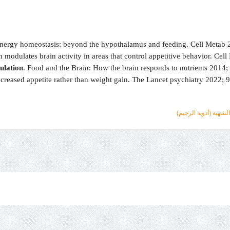
 energy homeostasis: beyond the hypothalamus and feeding. Cell Metab
n modulates brain activity in areas that control appetitive behavior. Ce
ulation
. Food and the Brain: How the brain responds to nutrients 2014
creased appetite rather than weight gain. The Lancet psychiatry 2022; 9
لشهية (أدوية الرجيم)