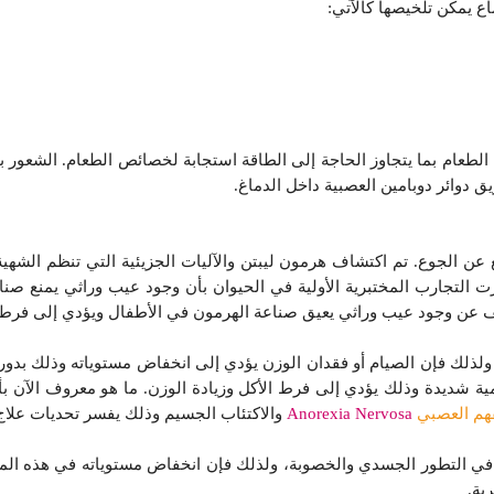
 يمكن تلخيصها كالآتي:
 الطعام بما يتجاوز الحاجة إلى الطاقة استجابة لخصائص الطعام. الشعور
ق دوائر دوبامين العصبية داخل الدماغ.
 عن الجوع. تم اكتشاف هرمون ليبتن والآليات الجزيئية التي تنظم الشهي
التجارب المختبرية الأولية في الحيوان بأن وجود عيب وراثي يمنع صناع
ف عن وجود عيب وراثي يعيق صناعة الهرمون في الأطفال ويؤدي إلى فرط 
 ولذلك فإن الصيام أو فقدان الوزن يؤدي إلى انخفاض مستوياته وذلك بدور
شديدة وذلك يؤدي إلى فرط الأكل وزيادة الوزن. ما هو معروف الآن بأن
هم العصبي
Anorexia Nervosa
والاكتئاب الجسيم وذلك يفسر تحديات علاج
في التطور الجسدي والخصوبة، ولذلك فإن انخفاض مستوياته في هذه المر
ية.