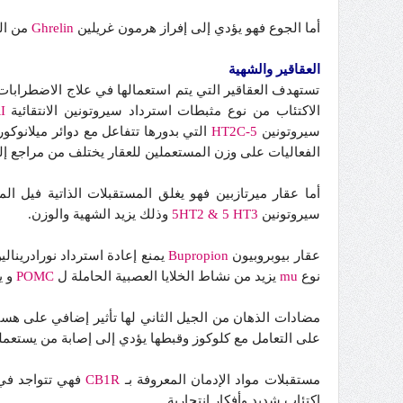
أما الجوع فهو يؤدي إلى إفراز هرمون غريلين
Ghrelin
من الغ
العقاقير والشهية
تستهدف العقاقير التي يتم استعمالها في علاج الاضطرابات ا
الاكتئاب من نوع مثبطات استرداد سيروتونين الانتقائية
I
سيروتونين
5-HT2C
التي بدورها تتفاعل مع دوائر ميلانوكو
الفعاليات على وزن المستعملين للعقار يختلف من مراجع إل
أما عقار ميرتازبين فهو يغلق المستقبلات الذاتية فيل المشبكي المع
سيروتونين
5HT2 & 5 HT3
وذلك يزيد الشهية والوزن.
عقار بيوبروبيون
Bupropion
يمنع إعادة استرداد نورادرينال
نوع
mu
يزيد من نشاط الخلايا العصبية الحاملة ل
POMC
و ي
مضادات الذهان من الجيل الثاني لها تأثير إضافي على ه
على التعامل مع كلوكوز وقبطها يؤدي إلى إصابة من يستعملها
مستقبلات مواد الإدمان المعروفة بـ
CB1R
فهي تتواجد في 
اكتئاب شديد وأفكار انتحارية.