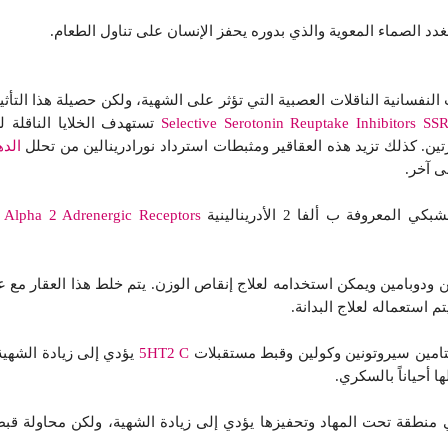
دد الصماء المعوية والذي بدوره يحفز الإنسان على تناول الطعام.
لنفسانية الناقلات العصبية التي تؤثر على الشهية، ولكن حصيلة هذا التأثي
Selective Serotonin Reuptake Inhibitors SSR
تستهدف الخلايا الناقلة 
رتين. كذلك تزيد هذه العقاقير ومثبطات استرداد نورادرينالين من تحلل
الدهونis
ى آخر.
روفة ب ألفا 2 الأدرينالينية
Alpha 2 Adrenergic Receptors
و
ين ودوبامين ويمكن استخدامه لعلاج إنقاص الوزن. يتم خلط هذا العقار مع 
تم استعماله لعلاج البدانة.
ستامين سيروتونين وكولين وقبط مستقبلات
5HT2 C
يؤدي إلى زيادة الشهية 
 أحياناً بالسكري.
منطقة تحت المهاد وتحفيزها يؤدي إلى زيادة الشهية، ولكن محاولة قبط 