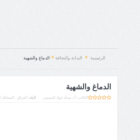
الرئيسية
البدانة والنحافة
الدماغ والشهية
الدماغ والشهية
الكاتب:
أ.د سداد جواد التميمي
البلد:
العراق - المملكة ا