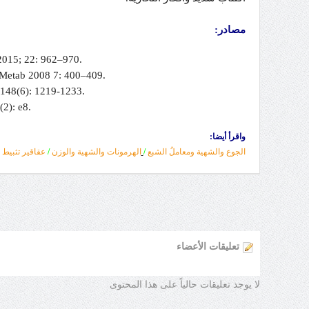
مصادر:
 2015; 22: 962–970.
ll Metab 2008 7: 400–409.
; 148(6): 1219-1233.
(2): e8.
واقرأ أيضا:
الجوع والشهية ومعاملُ الشبع
/
الهرمونات والشهية والوزن
/
عقاقير تثبيط ا
تعليقات الأعضاء
لا يوجد تعليقات حالياً على هذا المحتوى