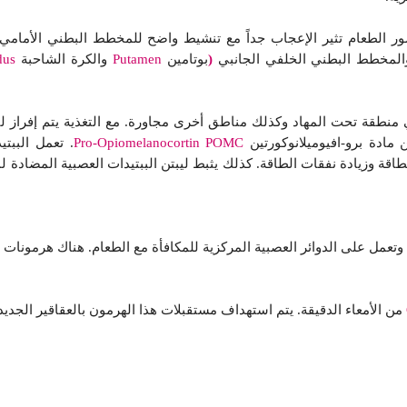
ور الطعام تثير الإعجاب جداً مع تنشيط واضح للمخطط البطني الأما
لمخطط البطني الخلفي الجانبي
(
بوتامين
Putamen
والكرة الشاحبة
dus
نطقة تحت المهاد وكذلك مناطق أخرى مجاورة. مع التغذية يتم إفراز ليبت
مادة برو-افيوميلانوكورتين
Pro-Opiomelanocortin POMC
. تعمل الببت
اقة وزيادة نفقات الطاقة. كذلك يثبط ليبتن الببتيدات العصبية المضادة ل
 وتعمل على الدوائر العصبية المركزية للمكافأة مع الطعام. هناك هرمونا
من الأمعاء الدقيقة. يتم استهداف مستقبلات هذا الهرمون بالعقاقير الجد