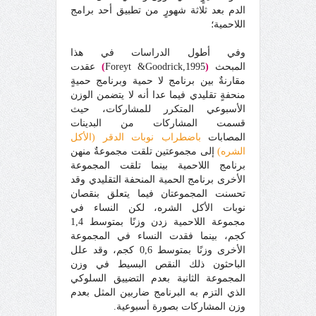
الدم بعد ثلاثة شهورٍ من تطبيق أحد برامج
اللاحمية
؛
وفي أطول الدراسات في هذا
المبحث
(
Foreyt &Goodrick,1995
)
عقدت
مقارنةٌ بين برنامج لا حمية وبرنامج حميةٍ
منحفةٍ تقليدي فيما عدا أنه لا يتضمن الوزن
الأسبوعي المتكرر للمشاركات، حيث
قسمت المشاركات من البدينات
المصابات
باضطراب نوبات الدقر (الأكل
الشره)
إلى مجموعتين تلقت مجموعةٌ منهن
برنامج اللاحمية بينما تلقت المجموعة
الأخرى برنامج الحمية المنحفة التقليدي وقد
تحسنت المجموعتان فيما يتعلق بنقصان
نوبات الأكل الشره، لكن النساء في
مجموعة اللاحمية زدن وزنًا بمتوسط 1,4
كجم، بينما فقدت النساء في المجموعة
الأخرى وزنًا بمتوسط 0,6 كجم، وقد علل
الباحثون ذلك النقص البسيط في وزن
المجموعة الثانية بعدم التضييق السلوكي
الذي التزم به البرنامج ضاربين المثل بعدم
وزن المشاركات بصورة أسبوعية.