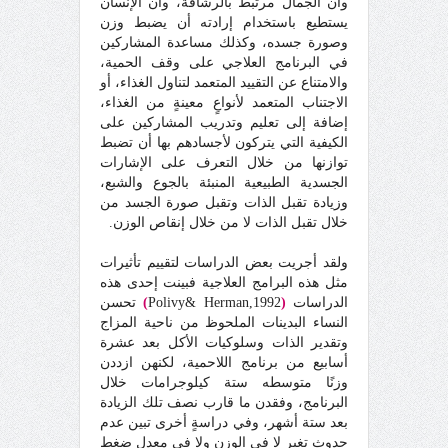
وأن الجمال مرتبطٌ بالرشاقة، وأن الإنسان
يستطيع باستخدام إرادته أن يضبط وزن
وصورة جسده، وكذلك مساعدة المشاركين
في البرنامج العلاجي على وقف الحمية،
والامتناع عن التقييد المتعمد لتناول الغذاء، أو
الاجتناب المتعمد لأنواعٍ معينةٍ من الغذاء،
إضافة إلى تعليم وتدريب المشاركين على
الكيفية التي يتركون لأجسادهم بها أن تضبط
توازنها من خلال التعرف على الإشارات
الجسدية الطبيعية المنبئة بالجوع والشبع،
وزيادة تقبل الذات وتقبل صورة الجسد من
خلال تقبل الذات لا من خلال إنقاص الوزن.
ولقد أجريت بعض الدراسات لتقييم تأثيرات
مثل هذه البرامج العلاجية فبينت إحدى هذه
الدراسات
(
Polivy& Herman,1992
)
تحسن
النساء البدينات الملحوظ من ناحية المزاج
وتقدير الذات وسلوكيات الأكل بعد عشرة
أسابيع من برنامج اللاحمية، لكنهن ازددن
وزنًا متوسطه ستة كيلوجرامات خلال
البرنامج، وفقدن ما قارب نصف تلك الزيادة
بعد ستة أشهر، وفي دراسةٍ أخرى تبين عدم
حدوث تغيرٍ لا في الوزن ولا في معدل ضغط