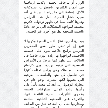
الوزن أو تـرجاف الجسدِ، وكذلك ارتباطها
في أذهان الكثيرين باضطراب سلوكيات
الأكل، إضافةً إلى ما يراه الناس على أنه
مجرد فشلٍ للحمية، لعل هذه العوامل
وغيرها كانت سببا في ظهور توجهات فكريةٍ
مختلفة لمواجهة المشكلات التي تواجه عادةً
بالحمية المنحفة بطريقةٍ أخرى غير الحمية.
وبعبارةٍ أخرى، نظرًا لفشل الحميةِ وكونها لا
تنفع إن لم تضر، طور بعض المفكرين
الغربيين برامج علاجية تقوم على فلسفة
اللاحمية، ليواجهوا بها زيادة الوزن خاصةً في
الحالات التي يظهر فيها مرضٌ من الأمراض
الجسدية التي ترتبط بزيادة الوزن كارتفاع
ضغط الدم مثلا، وهي برامج تختلف كثيرًا
في تفاصيل كل منها والفلسفات الفرعية
التي يحتويها لكنها تشترك بوجهٍ عامٍ في
محاولة الوصول إلى أهداف معينة يأتي على
رأسها زيادة الوعي بسلوكيات الحمية
وفحوى التأثيرات الضارة الناتجة عنها،
والتعرف على المفاهيم الثقافية الشائعة
ومحاربتها مثل أن النحافة خيرٌ من البدانة،