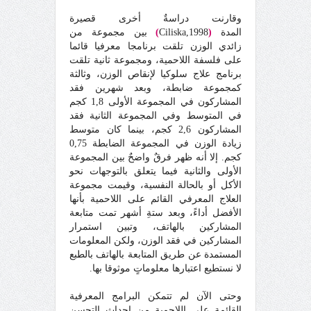
وقارنت دراسةٌ أخرى قصيرة
المدة
(
Ciliska,1998
)
بين مجموعة من
زائدي الوزن تلقت برنامجا معرفيا قائما
على فلسفة اللاحمية، ومجموعة ثانية تلقت
برنامج علاج سلوكيا لإنقاص الوزن، وثالثة
كمجموعة ضابطة، وبعد شهرين فقد
المشاركون في المجموعة الأولى 1,8 كجم
في المتوسط وفي المجموعة الثانية فقد
المشاركون 2,6 كجم، بينما كان متوسط
زيادة الوزن في المجموعة الضابطة 0,75
كجم. إلا أنه ظهر فرقٌ واضحٌ بين المجموعة
الأولى والثانية فيما يتعلق بالتوجهات نحو
الأكل أو بالحالة النفسية، وقيمت مجموعة
العلاج المعرفي القائم على اللاحمية بأنها
الأفضل أداءً، وبعد ستةِ أشهر تمت متابعة
المشاركين بالهاتف، وتبين استمرار
المشاركين في فقد الوزن، ولكن المعلومات
المستمدة عن طريق المتابعة بالهاتف بالطبع
لا نستطيع اعتبارها معلوماتٍ موثوقا بها.
وحتى الآن لم تتمكن البرامج المعرفية
القائمة على اللاحمية من إحداث التحسن