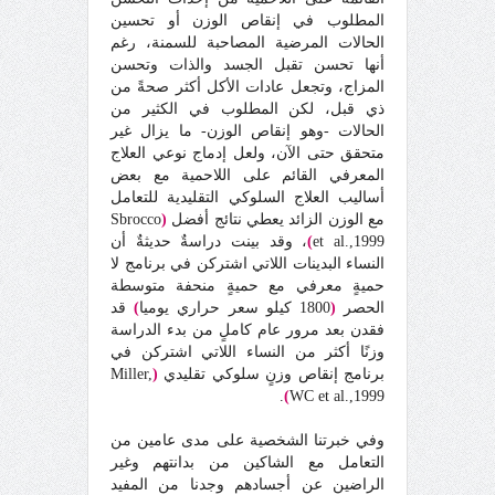
المطلوب في إنقاص الوزن أو تحسين
الحالات المرضية المصاحبة للسمنة، رغم
أنها تحسن تقبل الجسد والذات وتحسن
المزاج، وتجعل عادات الأكل أكثر صحةً من
ذي قبل، لكن المطلوب في الكثير من
الحالات -وهو إنقاص الوزن- ما يزال غير
متحقق حتى الآن، ولعل إدماج نوعي العلاج
المعرفي القائم على اللاحمية مع بعض
أساليب العلاج السلوكي التقليدية للتعامل
مع الوزن الزائد يعطي نتائج أفضل
(
Sbrocco
et al.,1999
)
، وقد بينت دراسةٌ حديثةٌ أن
النساء البدينات اللاتي اشتركن في برنامج لا
حميةٍ معرفي مع حميةٍ منحفة متوسطة
الحصر
(
1800 كيلو سعر حراري يوميا
)
قد
فقدن بعد مرور عام كاملٍ من بدء الدراسة
وزنًا أكثر من النساء اللاتي اشتركن في
برنامج إنقاص وزنٍ سلوكي تقليدي
(
Miller,
.
)
WC et al.,1999
وفي خبرتنا الشخصية على مدى عامين من
التعامل مع الشاكين من بدانتهم وغير
الراضين عن أجسادهم وجدنا من المفيد