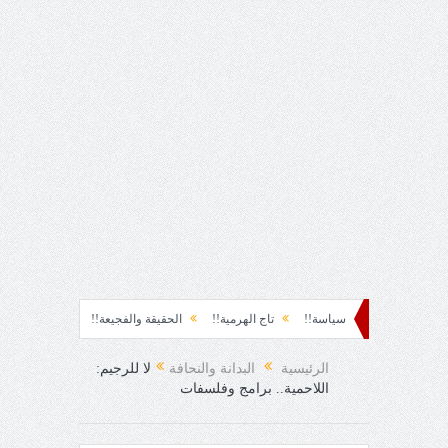
وة!!
سياسة!!
تاج الهرمية!!
الحقيقة والفجيعة!!
لِقاءُ في المَطَرِ!
أ
المفاجئ!
الرئيسية
البدانة والنحافة
لا للرجيم:
اللاحمية.. برامج وفلسفات