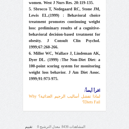
women. West J Nurs Res. 20:119-135.
5. Sbrocco T, Nedegaard RC, Stone JM,
Lewis EL.(1999) :
Behavioral choice
treatment promotes continuing weight
loss: preliminary results of a cognitive-
behavioral decision-based treatment for
obesity. J Consult Clin Psychol.
1999;67:260-266.
6. Miller WC, Wallace J, Lindeman AK,
Dyer DL. (1999) :
The Non-Diet Diet: a
100-point scoring system for monitoring
weight loss behavior. J Am Diet Assoc.
1999;91:973-975.
اقرأ أيضاً:
لماذا تفشل أساليب الرجيم الغذائية؟ Why
Diets Fail؟
المشاهدات 8436 معدل الترشيح 0
تقييم