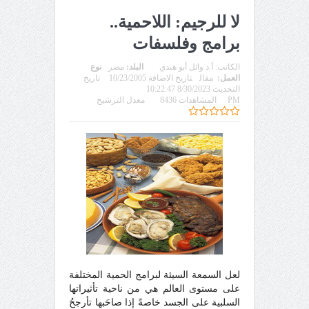
لا للرجيم: اللاحمية..
برامج وفلسفات
الكاتب:
أ.د وائل أبو هندي
البلد:
مصر
نوع
العمل:
مقال
تاريخ الاضافة 10/23/2005
تاريخ
التحديث 8/30/2023 10:22:47
PM
المشاهدات 8436
معدل الترشيح
لعل السمعة السيئة لبرامج الحمية المختلفة
على مستوى العالم هي من ناحية تأثيراتها
السلبية على الجسد خاصةً إذا صاحَبها تأرجحُ