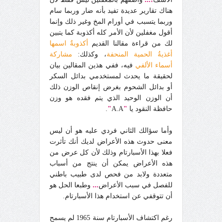
هناك تقارير عديدة تفيد بأنه ضار وربما سام
وربما يتسبب في أورام المخ وغير ذلك وإنما
أقول مغفلين لأن الأمر كله أكذوبة كما يتبين
لك من قراءة مقالنا القديم
أكذوبةٌ اسمها
أغذيةُ الحمية المنحفة
، وكذلك:
مشاركة
أسماء الألفي
فيه، ففي هذين المقالين بيان
لحقيقة ما يحدث لمستخدمي بدائل السكر
أو بدائل الشحوم بغرض إنقاص الوزن ذلك
أن الوزن الوحيد الذي يتم فقده هو وزن
حافظة النقود يا
"
A.A
"
.
وأما سؤالك الثاني فردي عليه هو أن ليس
معنى حدوث هذه الأعراض لديك أنك تأثرت
فعلا بهذا الأسبارتام وذلك لأن كل عرض من
هذه الأعراض يمكن أن ينتج من أسباب
متعددة ولابد من فحص لدى طبيب باطني
للفصل في سبب الأعراض
...
وطبعا الحل هو
أن تتوقفي عن استخدام هذا الأسبارتام.
رغم اكتشاف الأسبارتام سنة 1965 لم يسمح