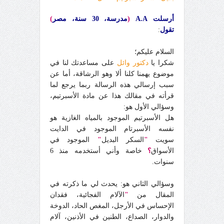
أرسلت
A.A
(
مدرسة، 30 سنة، مصر
)
تقول
:
السلام عليكم؛
شكرا يا
دكتور وائل
على مساعدتك لنا في
موضوع يهمنا كلنا ألا وهو الرشاقة، أما عن
سبب إرسالي هذه الرسالة ربما يرجع لما
قرأته في مقالك هذا عن مادة الأسبرتيم،
وسؤالي الأول هو:
هل الأسبرتيم الموجود بالمياه الغازية هو
نفسه الأسبرتام الموجود في الدايت
سويت
"
السكر البديل
"
الموجود في
الأسواق
؟
خاصة وأني أستخدمه منذ 6
سنوات.
وسؤالي الثاني هو: يحدث لي ما ذكرته في
المقال من
"
الآلام الفجائية، فقدان
الإحساس في الأرجل، المغص الحاد، الدوخة
والدوار، الصداع، الطنين في الأذنين، آلام