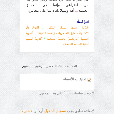
من اختراعي وإنما هي الحقائق
العلمية
...
أهلا وسهلا بك دائما على مجانين.
اقرأ أيضاً
:
خُدْعةٌ اسمها السكر المكرر
/
التوقُ (أو
الاشتهاءُ)الملحُ للسكريات Sugar Craving
/
أكذوبةٌٌ
اسمها (الريجيم) الحميةُ المنحفة
/
أكذوبةٌ اسمها
أغذيةُ الحمية المنحفة
المشاهدات 11557 معدل الترشيح 0
تقييم
تعليقات الأعضاء
لا يوجد تعليقات حالياً على هذا المحتوى
لإضافة تعليق يجب
تسجيل الدخول
أولاً أو
الاشتراك