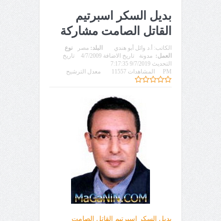
بديل السكر اسبرتيم
القاتل الصامت مشاركة
الكاتب:
أ.د وائل أبو هندي
البلد:
مصر
نوع
العمل:
مدونة
تاريخ الاضافة 4/7/2009
تاريخ
التحديث 9/7/2019 7:17:35
PM
المشاهدات 11557
معدل الترشيح
بديل السكر اسبرتيم القاتل الصامت