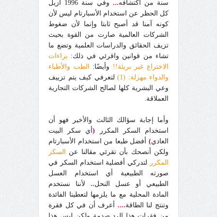
سنة من اكتشافه
...
وفي سنة 1996 أزيل
كل الحظر عن استخدام الأسبارتام ليس لأن
كونه آمنا قد أصبح ثابتا وإنما لأن ضغوط
الشركات العالمية صارت من القوة بحيث
تزيف الحقائق والدراسات العلمية وتضع ما
تشاء من قوانين واقرئي في ذلك:
براءات
الاختراع غير بريئة!!
وأيضًا:
الطب والأطباء
والدواء مهزلة: (1)
لتعرفي كيف يتم تزييف
وعي البشرية كلها لصالح الشركات التجارية
العملاقة.
وأما إجابة سؤالك الثالث والأخير فهو أن
استخدام السكر المكرر
(
أي سكر البيت
العادي
)
أفضل طبعا من استخدام الأسبارتام
ولكن أنصحك بأن تقرئي مقالنا عن
السكر
المكرر
لتدركي أفضلية استخدام السكر في
صورته الطبيعية أي استخدام العسل
الطبيعي أو عسل النحل
..
لأننا نستخدم
المادة المحلية مع ما يلزمها لتعطينا الفائدة
وتنتج لنا الطاقة
....
أعرف أن في كل فقرة
من فقرات هذا الرد صدمة ولكن ليس هذا