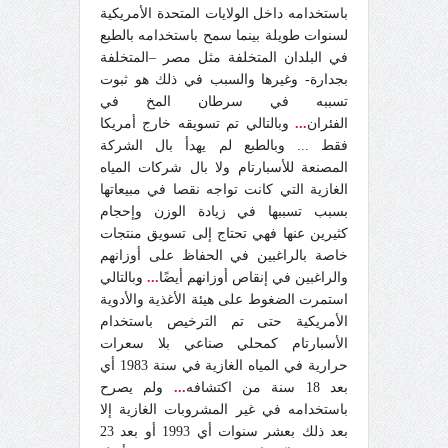
باستخدامه داخل الولايات المتحدة الأمريكية
لسنوات طويلة بينما سمح باستخدامه بالطبع
في البلدان المتخلفة مثل مصر –المتخلفة
بجدارة- وغيرها والسبب في ذلك هو ثبوت
تسببه في سرطان المخ في
الفئران
...
وبالتالي تم تسويقه خارج أمريكا
فقط ... وبالطبع لم يهدأ بال الشركة
المصنعة للأسبارتام ولا بال شركات المياه
الغازية التي كانت تواجه نقصا في مبيعاتها
بسبب تسببها في زيادة الوزن وإحجام
كثيرين عنها فهي تحتاج إلى تسويق منتجات
خاصة بالراغبين في الحفاظ على أوزانهم
والراغبين في إنقاص أوزانهم أيضًا
...
وبالتالي
استمرت الضغوط على هيئة الأغذية والأدوية
الأمريكية حتى تم الترخيص باستخدام
الأسبارتام كمحلي صناعي بلا سعرات
حرارية في المياه الغازية في سنة 1983 أي
بعد 18 سنة من اكتشافه
...
ولم يصرح
باستخدامه في غير المشروبات الغازية إلا
بعد ذلك بعشر سنوات أي 1993 أو بعد 23