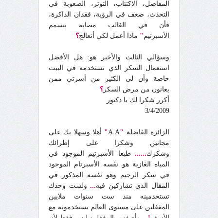
المفاصل، الاكتئاب، التوتر، الصعوبة في
التحدث، ضعف في الرؤية، فقدان الذاكرة،
فأن في الغالب مصابة بتسمم
الأسبرتيم
"
ماذا أعمل لكي أتعالج
؟
وسؤالي الثالث والأخير هو: هل الأفضل
استعمال السكر الذي نستخدمه في البيت
خاصة وأن لي الكثير من أسرتي ممن
يعانون من مرض السكر
؟
أكرر شكرا لك يا دكتور
3/4/2009
الزائرة الفاضلة
"
A.A
"
أهلا وسهلا بك على
مجانين وشكرا على إطرائك
وشكرك
......
طبعا الأسبرتيم الموجود في
المياه الغازية هو نفسه الأسبرتام الموجود
في سكر الرجيم وهو نفسه المذكور في
المقال الذي تشاركين فيه
...
ولست وحدك
تستخدمينه منذ ست سنوات ملايين
المغفلين على مستوى العالم يستخدمونه مع
الأسف
!...
وأصفهم بالمغفلين ليس فقط لأن