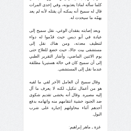
كلما سأله لماذا يعذبونه، وفي إحدى المرات
قال له سميح أنه يمكنه أن يقتله لأنه لم يعد
يهمّه ما سيحدث له.
وبعد إصابته بفقدان الوعي، نقل سميح إلى
عيادة في أبو ديس حيث قدّموا له دواء
لتنظيف معدته، ومن هناك نقل إلى
مستشفى بيت جالا، حيث خضع للعلاج حتى
يوم الاثنين الماضي، وأشار التقرير الطبي
إلى أن سميح كان في حالة هستيريا مطلقة
عندما نقل إلى المستشفى.
وقال سميح أن العامل الآخر لقي ما لقيه
هو من أعمال تنكيل، لكنه لا يعرف ما آل
إليه مصيره. وقال أنه يخشى تقديم شكوى
ضد الجنود خشية انتقامهم منه واتهامه بدفع
أحدهم أثناء محاولتهم إجباره على شرب
البول.
غزة ـ ماهر إبراهيم: