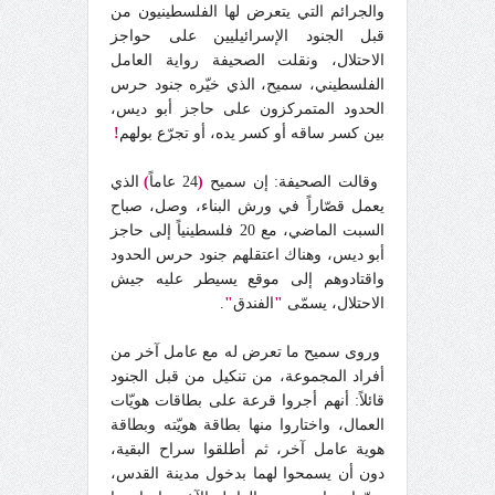
والجرائم التي يتعرض لها الفلسطينيون من
قبل الجنود الإسرائيليين على حواجز
الاحتلال، ونقلت الصحيفة رواية العامل
الفلسطيني، سميح، الذي خيّره جنود حرس
الحدود المتمركزون على حاجز أبو ديس،
بين كسر ساقه أو كسر يده، أو تجرّع بولهم
!
وقالت الصحيفة: إن سميح
(
24 عاماً
)
الذي
يعمل قصّاراً في ورش البناء، وصل، صباح
السبت الماضي، مع 20 فلسطينياً إلى حاجز
أبو ديس، وهناك اعتقلهم جنود حرس الحدود
واقتادوهم إلى موقع يسيطر عليه جيش
الاحتلال، يسمّى
"
الفندق
"
.
وروى سميح ما تعرض له مع عامل آخر من
أفراد المجموعة، من تنكيل من قبل الجنود
قائلاً: أنهم أجروا قرعة على بطاقات هويّات
العمال، واختاروا منها بطاقة هويّته وبطاقة
هوية عامل آخر، ثم أطلقوا سراح البقية،
دون أن يسمحوا لهما بدخول مدينة القدس،