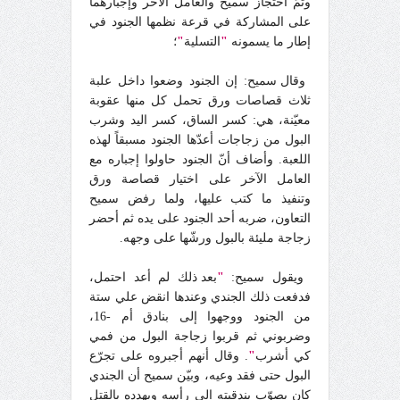
وتمّ احتجاز سميح والعامل الآخر وإجبارهما
على المشاركة في قرعة نظمها الجنود في
إطار ما يسمونه
"
التسلية
"
؛
وقال سميح: إن الجنود وضعوا داخل علبة
ثلاث قصاصات ورق تحمل كل منها عقوبة
معيّنة، هي: كسر الساق، كسر اليد وشرب
البول من زجاجات أعدّها الجنود مسبقاً لهذه
اللعبة. وأضاف أنّ الجنود حاولوا إجباره مع
العامل الآخر على اختيار قصاصة ورق
وتنفيذ ما كتب عليها، ولما رفض سميح
التعاون، ضربه أحد الجنود على يده ثم أحضر
زجاجة مليئة بالبول ورشّها على وجهه.
ويقول سميح:
"
بعد ذلك لم أعد احتمل،
فدفعت ذلك الجندي وعندها انقض علي ستة
من الجنود ووجهوا إلى بنادق أم -16،
وضربوني ثم قربوا زجاجة البول من فمي
كي أشرب
"
. وقال أنهم أجبروه على تجرّع
البول حتى فقد وعيه، وبيّن سميح أن الجندي
كان يصوّب بندقيته إلى رأسه ويهدده بالقتل