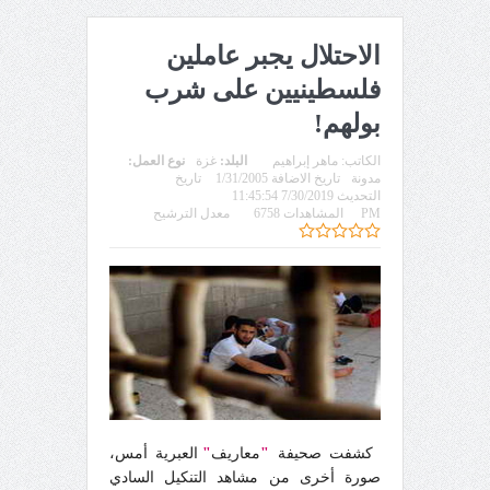
الاحتلال يجبر عاملين
فلسطينيين على شرب
بولهم!
الكاتب:
ماهر إبراهيم
البلد:
غزة
نوع العمل:
مدونة
تاريخ الاضافة 1/31/2005
تاريخ
التحديث 7/30/2019 11:45:54
PM
المشاهدات 6758
معدل الترشيح
كشفت صحيفة
"
معاريف
"
العبرية أمس،
صورة أخرى من مشاهد التنكيل السادي