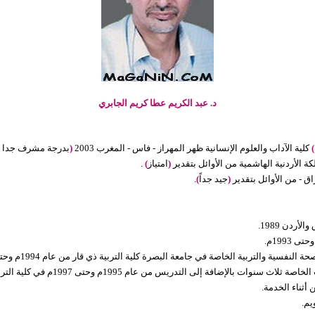
د. عبد الكريم عطا كريم الجابري
)
كلية الآداب والعلوم الإنسانية ظهر المهراز - فاس - المغرب 2003
(
بدرجة مشرف جدا م
(
امتياز
)
.
(
جيد جداً
)
.
ردن 1989.
 والتربية الخاصة في جامعة البصرة كلية التربية ذي قار من عام 1994م وحتى 1997م.
إضافة إلى التدريس من عام 1995م وحتى 1997م في كلية التربية ذي قار.
أثناء الخدمة.
يم.