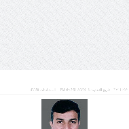
تاريخ التحديث 8/3/2016 6:47:51 PM
المشاهدات 43058