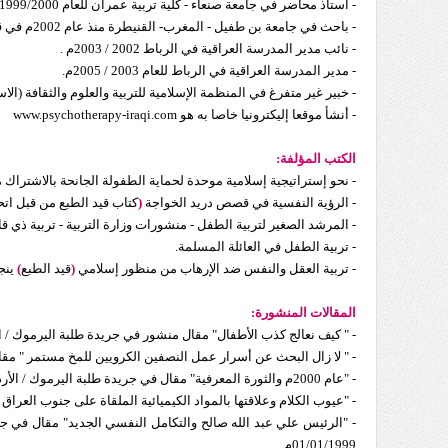
- أستاذ محاضر في جامعة صنعاء - كلية تربية عمران للعام 1999/2000م.
- باحث في جامعة بن طفيل - المغرب- القنيطرة منذ عام 2002م في قسم العلوم السلوكية والمعرفية.
- نائب مدير المدرسة العراقية في الرباط 2002 / 2003م .
- مدير المدرسة العراقية في الرباط للعام 2003 / 2005م.
- خبير غير متفرغ في المنظمة الإسلامية للتربية والعلوم والثقافة (الا
- أنشأ موقعا إليكترونيا خاصا به هو www.psychotherapy-iraqi.com
الكتب المؤلفة:
- نحو إستراتيجية إسلامية موحدة لحماية الطفولة الجانحة بالاشتراك م
- الرؤية النفسية في قصص دريد الخواجة
(
كتاب قيد الطبع من قبل اتح
- المرشد الصغير لتربية الطفل - منشورات وزارة التربية - تربية ذي قار العر
- تربية الطفل في العائلة المسلمة.
- تربية العقل والنفس ضد الإرهاب من منظور إسلامي
(
قيد الطبع
)
ينجز
المقالات المنشورة:
- " كيف نعالج كذب الأطفال" مقال منشور في جريدة طلبة اليرموك / الأردن 
- " لا زال البحث عن أسرار عمل النصفين الكرويين للمخ مستمر " مقال من
- "عام 2000م والثورة المعرفية" مقال في جريدة طلبة اليرموك / الأردن / اربد 1993م.
- "عيوب الكلام وعلاقتها بالمواد الكيميائية الملقاة على جنوب العراق أثناء
01/01/1999م.