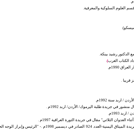
سيسكو).
ع الدكتور رشيد بينكة.
اد الكتاب العرب
)
.
اق 1990م.
 قريبا .
/ اربد سنة 1992م.
شور في جريدة طلبة اليرموك/ الأردن/ اربد 1992م .
 العدوان الثلاثي" مقال في جريدة الثورة العراقية 1997م .