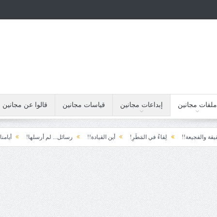
ملفات مجانين
إبداعات مجانين
قياسات مجانين
قالوا عن مجانين
ة!!
لِقاءُ في المَطَرِ!
أين القيادة!!
رسائل... لم أرسلها!
أيامنا!!
خيبة 