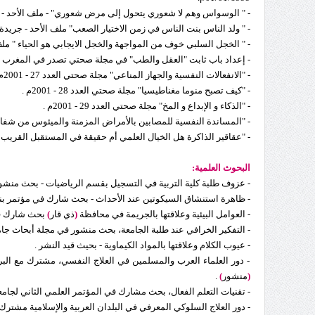
- " الوسواس وهم لا شعوري يتحول إلى مرض شعوري" - ملف الأحد - جريدة العلم المغربية ال
- " ولد الناس بنت الناس في زمن الاختيار الصعب" ملف الأحد - جريدة العلم المغربية، العدد 
- " الخجل السلبي خوف من المواجهة والخجل الايجابي هو الحياء " ملف الأحد - جريدة العلم
- إعداد باب ثابت "العقل والطب" في مجلة صحتي تصدر في المغرب وت
- "الانفعالات النفسية والجهاز المناعي" مجلة صحتي العدد 27 - 2001م .
- "كيف تصبح منوما مغناطيسيا" مجلة صحتي العدد 28 - 2001م .
- "الذكاء و الإبداع و المخ" مجلة صحتي العدد 29 - 2001م .
- "المساندة النفسية للمصابين بالأمراض المزمنة والميئوس من شفائها" مجلة
- "عقاقير الذاكرة هل الخيال العلمي أم حقيقة في المستقبل القريب "مجلة صحت
البحوث العلمية:
- عزوف طلبة كلية التربية في التسجيل بقسم الرياضيات - بحث منشور في العدد 1 من مجلة المعلم الجامعي 
- ظاهرة استنشاق السيكوتين عند الأحداث - بحث شارك في مؤتمر بنغا
- العوامل البيئية وعلاقتها بالجريمة في محافظة
(
ذي قار
)
بحث شارك في 
- التفكير الخرافي عند طلبة الجامعة، بحث منشور في مجلة أبحاث جام
- عيوب الكلام وعلاقتها بالمواد الكيماوية - بحيث قيد النشر .
- دور العلماء العرب والمسلمين في العلاج النفسي، مشترك مع البرو
(
منشور
)
.
- تقنيات التعلم الفعال، بحث مشارك في المؤتمر العلمي الثاني لجامعة 
- دور العلاج السلوكي المعرفي في البلدان العربية والإسلامية مشترك 