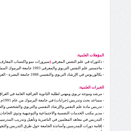
المؤهلات العلمية:
- دكتوراه في علم النفس المعرفي
(
سيرورات نمو واكتساب المعارف
- ماجستير علم النفس التربوي والمعرفي 1993 جامعة اليرموك المملكة الأردنية الهاشمية من الأوائل بتقدير
- بكالوريوس في الإرشاد التربوي والنفسي 1988 جامعة البصرة - العراق - من الأوائل بتقدير
الخبرات العلمية:
- مرشد وموجه تربوي ومهني لطلبة الثانوية العراقية العامة في العراق والأ
- مساعد بحث وتدريس (جرايات) في جامعة اليرموك من عام 1991م وحتى 1993م.
- تدريس مادة علم النفس والإرشاد النفسي والتربوي والشخصي والصحة النفسية
- مدير مكتب الخدمات النفسية والاجتماعية والتوجيهية وذوي الحاجات الخاصة ثلاث سنوات بال
- التدريس في معاهد المعلمين في الناصرية وتأهيل وتدريب المدرسين 
- إقامة دورات للمدرسين وأساتذة الجامعة حول طرق التدريس والتقو