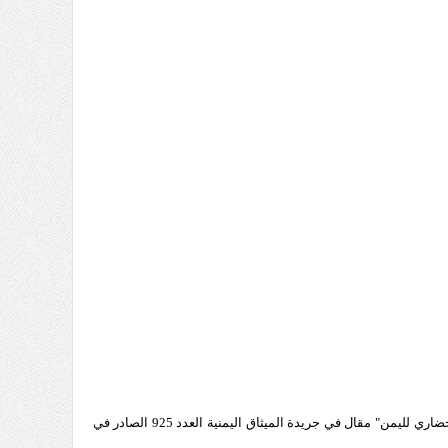
- "الرئيس علي عبد الله صالح والتكامل النفسي الجديد" مقال في جريدة الميثاق اليمنية-العدد 924 الصادر في ديسمبر 1998م .- "الرئيس وإبراز الوجه الحضاري لليمن" مقال في جريدة الميثاق اليمنية العدد 925 الصادر في