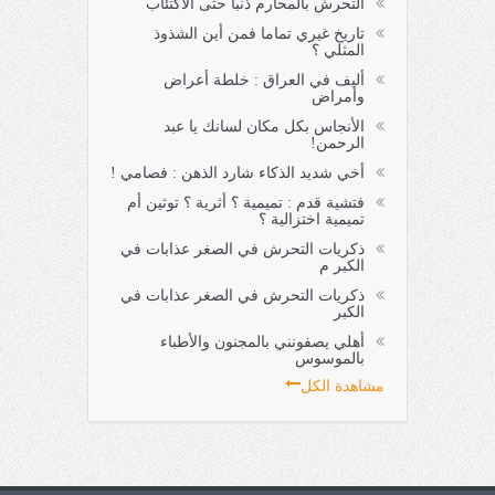
التحرش بالمحارم ذنبا حتى الاكتئاب
تاريخ غيري تماما فمن أين الشذوذ
المثلي ؟
أليف في العراق : خلطة أعراض
وأمراض
الأنجاس بكل مكان لسانك يا عبد
الرحمن!
أخي شديد الذكاء شارد الذهن : فصامي !
فتشية قدم : تميمية ؟ أثرية ؟ توثين أم
تميمية اختزالية ؟
ذكريات التحرش في الصغر عذابات في
الكبر م
ذكريات التحرش في الصغر عذابات في
الكبر
أهلي يصفونني بالمجنون والأطباء
بالموسوس
مشاهدة الكل