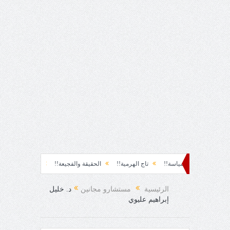
ة!!
سياسة!!
تاج الهرمية!!
الحقيقة والفجيعة!!
لِقاءُ في المَطَرِ!
أي
مفاجئ!
الرئيسية
مستشارو مجانين
د. خليل
إبراهيم عليوي