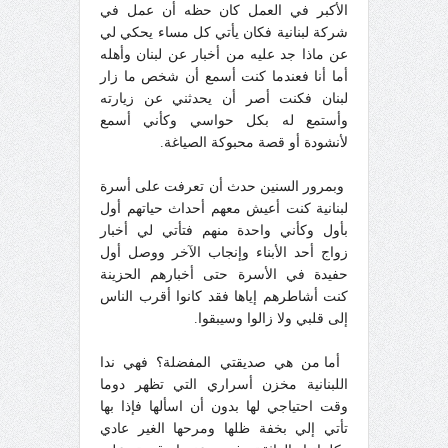
الأكبر في العمل كان حظه أن عمل في
شركة لبنانية فكان يأتي كل مساء يحكي لي
عن ماذا جد عليه من أخبار عن لبنان وأهله
أما أنا فعندما كنت أسمع أن شخص ما زار
لبنان فكنت أصر أن يحدثني عن زيارته
وأستمع له بكل حواسي وكأني أسمع
لأنشودة أو قصة محبوكة الصياغة.
وبمرور السنين حدث أن تعرفت على أسرة
لبنانية كنت أعيش معهم أحداث حياتهم أول
بأول وكأني واحدة منهم فتأتي لي أخبار
زواج أحد الأبناء وإنجاب الآخر ووصل أول
حفيدة في الأسرة حتى أخبارهم الحزينة
كنت أشاطرهم إياها فقد كانوا أقرب الناس
إلى قلبي ولا زالوا وسيبقوا.
أما من هي صديقتي المفضلة؟ فهي ندا
اللبنانية مخزن أسراري التي تظهر دوما
وقت احتياجي لها بدون أن اسألها فإذا بها
تأتي إلي بخفة ظلها ومرحها الغير عادي