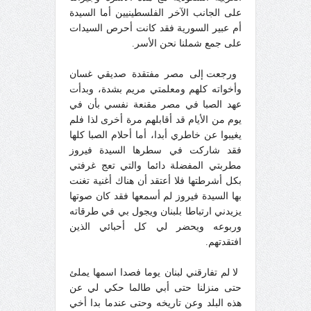
على الجانب الآخر الفلسطينيين أما السيدة
أم عبير السورية فقد كانت أحرص السيدات
على جمع شملنا نحن الأسر.
ورجعت إلى مصر مفتقدة صديقي غسان
وأخواته كلهم ومعلمتي مريم بشدة، وبدأت
عهد الصبا في مصر مقنعة نفسي بأن في
يوم من الأيام قد أقابلهم مرة أخرى لذا فلم
يغيبوا عن خاطري أبدا، أما أحلام الصبا كلها
فقد شاركت في سطرها السيدة فيروز
مطربتي المفضلة دائما والتي تعج غرفتي
بكل أشرطتها فلا أعتقد أن هناك أغنية تغنت
بها السيدة فيروز لم أسمعها فقد كان صوتها
يزيدني ارتباطا بلبنان ويجول بي في طرقاته
وربوعه ويحضر لي كل أحبائي الذين
افتقدتهم.
لا لم تفارقني لبنان يوما فصدا اسمها يملئ
حتى منزلنا حتى أبي طالما حكي لي عن
هذه البلد وعن تاريخه وحتى عندما بدا أخي