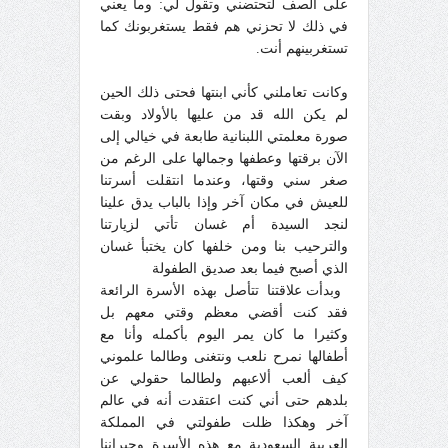
على الصف لتحتضني وتقول لي: وما يعني
في ذلك لا تحزني هم فقط يستغربونك كما
تستغربينهم أنت.
وكانت تعاملني كأني ابنتها فحتى ذلك الحين
لم يكن الله قد من عليها بالأولاد وبقت
صورة معلمتي اللبنانية طابعة في خيالي إلى
الآن برقتها وعطفها وجمالها على الرغم من
صغر سني وقتها، وعندما انتقلت أسرتنا
للعيش في مكان آخر وإذا بالباب يدق علينا
لنجد السيدة أم غسان تأتي لزيارتنا
والترحيب بنا ومن خلفها كان يختبأ غسان
الذي أصبح فيما بعد صديق الطفولة
وبدأت علاقتنا تتأصل بهذه الأسرة الرائعة
فقد كنت أقضي معظم وقتي معهم بل
وكثيرا ما كان يمر اليوم بأكمله وأنا مع
أطفالها نمرح نلعب ونتغنى وطالما علموني
كيف ألعب ألاعبهم ولطالما حقولي عن
بلدهم حتى أني كنت اعتقدت أنه في عالم
آخر وهكذا ظلت طفولتي في المملكة
العربية السعودية مع هذه الأسرة وجيراننا