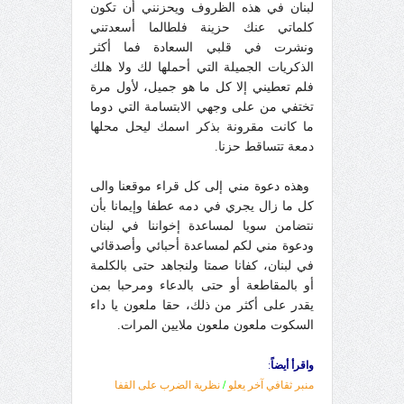
لبنان في هذه الظروف ويحزنني أن تكون
كلماتي عنك حزينة فلطالما أسعدتني
ونشرت في قلبي السعادة فما أكثر
الذكريات الجميلة التي أحملها لك ولا هلك
فلم تعطيني إلا كل ما هو جميل، لأول مرة
تختفي من على وجهي الابتسامة التي دوما
ما كانت مقرونة بذكر اسمك ليحل محلها
دمعة تتساقط حزنا.
وهذه دعوة مني إلى كل قراء
موقعنا
والى
كل ما زال يجري في دمه عطفا وإيمانا بأن
نتضامن سويا لمساعدة إخواننا في لبنان
ودعوة مني لكم لمساعدة أحبائي وأصدقائي
في لبنان، كفانا صمتا ولنجاهد حتى بالكلمة
أو بالمقاطعة أو حتى بالدعاء ومرحبا بمن
يقدر على أكثر من ذلك، حقا ملعون يا داء
السكوت ملعون ملعون ملايين المرات.
واقرأ أيضاً
:
منبر ثقافي آخر يعلو
/
نظرية الضرب على القفا