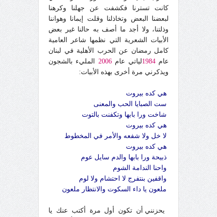
كانت تسترنا فكشفت عن جهلنا وكرهنا
لبعضنا البعض وتخاذلنا وقلت إيمانا وهواننا
وذلتنا، ولا أجد ما أصف به حالنا غير بعض
الأبيات الشعرية التي نظمها شاعر العامية
كامل رمضان عن الحرب الأهلية في لبنان
عام
1984
لياتي عام
2006
المليء بالشجون
ويذكرني مرة أخرى بهذه الأبيات:
هي كده بيروت
ست الصبايا الحب والمعنى
شاخت ورا بابها وتكفنت بالتوت
هي كده بيروت
لا خل ولا شفعه والأمر في المخطوط
هي كده بيروت
ذبيحة ورا بابها والدم سايل عوم
واحنا الندامة الشوم
واقفين بنتفرج لا احتشام ولا لوم
ملعون يا داء السكوت والانتظار ملعون
يحزنني أن تكون أول مرة أكتب عنك يا