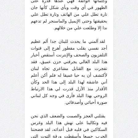
وكلماتها الواثقة فهي عندها قدرة على
الظهور في أي وقت وبأي شكل كأنها جان
تارة تطل علي من الهاتف وتارة تطل علي
بحقيقتها وحتى الإيميل والماسنجر لم تدعهم
ندا إلا وطلعت علي من خلالهم.
لقد آلمني ما يحدث للبنان جدا ألم عظيم
أجد نفسي بقلب مفطور أهرع إلى قنوات
التلفزيون والصحف والإنترنت أستقص أخبار
هذا البلد الغالي يجرفني حزن عميق، فقد
تفجرت مع القنابل مشاعري تجاه لبنان
لأكتشف أن به حبا عميقا له فلم أكن أعلم
أني عاشقة لهذا البلد إلى هذا الحد وكأن
الأقدار منذ الأزل قدرت لي هذا الارتباط
الروحي بهذا البلد فأرى في وجه كل لبناني
صورة أحبائي وأصدقائي.
يقتلني العجز والصمت والضعف الذي نحن
فيه وتكالبنا على نهش هذا البلد وغرس
السكاكين في قلبه قبل أعدائه، لقد فضحتنا
الحرب جميعا وأسقطت ورقة التوت التي