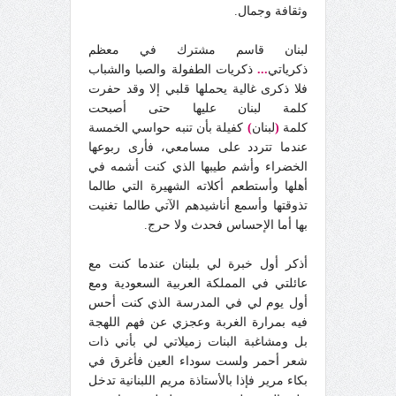
وثقافة وجمال.
لبنان قاسم مشترك في معظم
ذكرياتي
...
ذكريات الطفولة والصبا والشباب
فلا ذكرى غالية يحملها قلبي إلا وقد حفرت
كلمة لبنان عليها حتى أصبحت
كلمة
(
لبنان
)
كفيلة بأن تنبه حواسي الخمسة
عندما تتردد على مسامعي، فأرى ربوعها
الخضراء وأشم طيبها الذي كنت أشمه في
أهلها وأستطعم أكلاته الشهيرة التي طالما
تذوقتها وأسمع أناشيدهم الآتي طالما تغنيت
بها أما الإحساس فحدث ولا حرج.
أذكر أول خبرة لي بلبنان عندما كنت مع
عائلتي في المملكة العربية السعودية ومع
أول يوم لي في المدرسة الذي كنت أحس
فيه بمرارة الغربة وعجزي عن فهم اللهجة
بل ومشاغبة البنات زميلاتي لي بأني ذات
شعر أحمر ولست سوداء العين فأغرق في
بكاء مرير فإذا بالأستاذة مريم اللبنانية تدخل