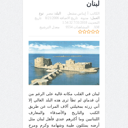
لبنان
الكاتب:
أ. إيناس مشعل
البلد:
مصر
نوع
العمل:
مدونة
تاريخ الاضافة 8/21/2006
تاريخ
التحديث 7/31/2018 1:54:32
AM
المشاهدات 9554
معدل الترشيح
لبنان في القلب مكانه غالية على الرغم من
أن قدماي لم تطأ ثرى هذه البلد الغالي إلا
أني زرته بمخيلتي آلاف المرات عن طريق
الكتب والتاريخ والأصدقاء والمعارف
اللبنانيين وما أكثرهم عندي فأهل لبنان مثل
أرضه يمتلئون طيبة وشهامة وكرم ومرح