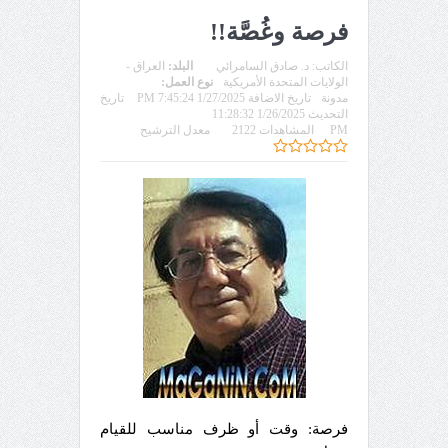
فرصة وغُصَّة!!
الكاتب:
د. صادق السامرائي
البلد:
العراق -
الولايات المتحدة الأمريكية
نوع العمل:
مدونة
تاريخ الاضافة 1/27/2025 7:45:24 PM
تاريخ
التحديث 1/26/2025 11:28:32
PM
المشاهدات 2122
معدل الترشيح
فرصة: وقت أو ظرف مناسب للقيام