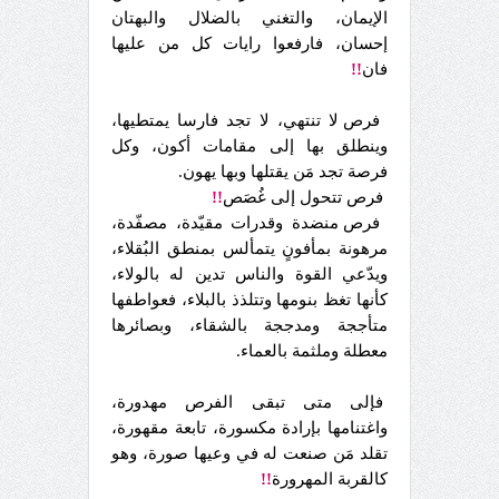
الإيمان، والتغني بالضلال والبهتان
إحسان، فارفعوا رايات كل من عليها
فان
!!
فرص لا تنتهي، لا تجد فارسا يمتطيها،
وينطلق بها إلى مقامات أكون، وكل
فرصة تجد مَن يقتلها وبها يهون.
فرص تتحول إلى غُصَص
!!
فرص منضدة وقدرات مقيّدة، مصفّدة،
مرهونة بمأفونٍ يتمألس بمنطق البُقلاء،
ويدّعي القوة والناس تدين له بالولاء،
كأنها تغظ بنومها وتتلذذ بالبلاء، فعواطفها
متأججة ومدججة بالشقاء، وبصائرها
معطلة وملثمة بالعماء.
فإلى متى تبقى الفرص مهدورة،
واغتنامها بإرادة مكسورة، تابعة مقهورة،
تقلد مَن صنعت له في وعيها صورة، وهو
كالقربة المهرورة
!!