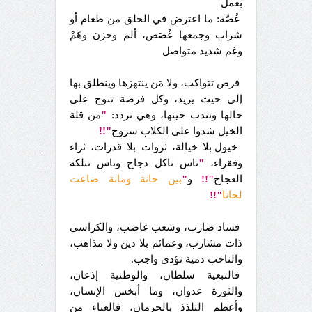
بعمل
غُصَّة: ما اعترض في الحلق من طعام أو
شراب وجمعها غُصَص، ألم وحزن وهَمْ
وغم شديد متواصل
فرص تتواكب، ولا مَن ينتهزها وينطلق بها
إلى حيث يريد، وكل فرصة تنوح على
حالها وتندب حينها، وهي تردد:
"
من قلة
الخيل شدوا على الكلاب سروج
"!!
خيول بلا خيالة، ثروات بلا قدرات، ثراء
وفقراء،
"
ناس تاكل دجاج وناس تتلكه
العجاج
"!!
و
"
بين حانة ومانة ضاعت
لحانا
"!!
فساد ضارب، وشعب غاضب، والكراسي
ذات مشارب، وعمائم بلا دين ولا مذاهب،
والناخب دمية نؤدي واجب.
فالتبعية سلطان، والوطنية إذعان،
والثورة عدوان، وما أبخس الإنسان،
وأعظم التلذذ بالحرمان، فالعناء من