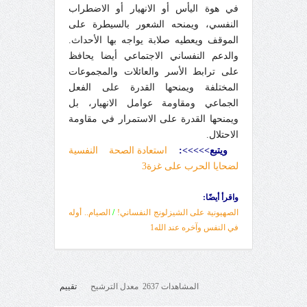
في هوة اليأس أو الانهيار أو الاضطراب
النفسي، ويمنحه الشعور بالسيطرة على
الموقف ويعطيه صلابة يواجه بها الأحداث.
والدعم النفساني الاجتماعي أيضا يحافظ
على ترابط الأسر والعائلات والمجموعات
المختلفة ويمنحها القدرة على الفعل
الجماعي ومقاومة عوامل الانهيار، بل
ويمنحها القدرة على الاستمرار في مقاومة
الاحتلال.
ويتبع
>>>>>
:
استعادة الصحة النفسية
لضحايا الحرب على غزة3
واقرأ أيضًا:
الصهيونية على الشيزلونج النفساني!
/
الصيام.. أوله
في النفس وآخره عند الله1
المشاهدات 2637 معدل الترشيح
تقييم