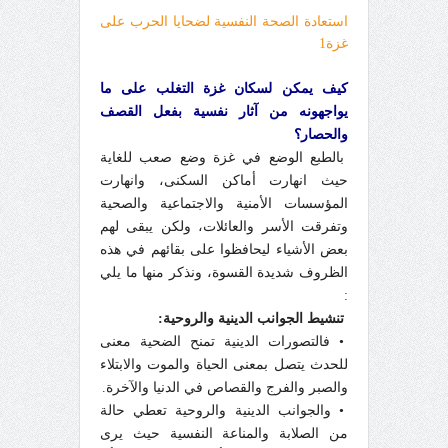
استعادة الصحة النفسية لضحايا الحرب على
غزة1
كيف يمكن لسكان غزة التغلب على ما
يواجهونه من آثار نفسية بفعل القصف
والحصار؟
بالطبع الوضع في غزة وضع صعب للغاية
حيث انهارت أماكن السكنى، وانهارت
المؤسسات الأمنية والاجتماعية والصحية
وتفرقت الأسر والعائلات، ولكن يبقى لهم
بعض الأشياء ليحافظوا على بقائهم في هذه
الظروف شديدة القسوة، ونذكر منها ما يلي
:
تنشيط الجوانب الدينية والروحية:
• فالتصورات الدينية تمنح الضحية معنى
للحدث يتصل بمعنى الحياة والموت والابتلاء
والصبر والفرج والقصاص في الدنيا والآخرة.
• والجوانب الدينية والروحية تعطي حالة
من الصلابة والمناعة النفسية حيث يرى