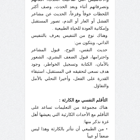
وتصرفاتهم أثناء وبعد الحدث، وصف أكثر
اللحظات خوفاً وفزعاً، الحديث عن مشاعر
الفشل أو العار أو الندم، تصور المستقبل
وإمكانية العودة للحياة الطبيعية .
وهناك نوع من التنفيس يعرف بالتنفيس
الذاتي، ويتكون من:
حديث النفس، النوح، قبول المشاعر
واحترامها، قبول الضعف البشري، الشعور
بالأمان، الكتابة وتسجيل الخواطر، وجود
هدف نسعى لتحقيقه في المستقبل، استبقاء
القدرة على الفعل، وأخيرا التحلي بالأمل
والتفاؤل.
التأقلم النفسي مع الكارثة :
هناك مجموعة من التعليمات تساعد على
التأقلم مع الأحداث الكارثية التي يعيشها أهل
غزة نذكر منها:
• من الطبيعي أن نتأثر بالكارثة وهذا ليس
ضعفاً أو عيباً