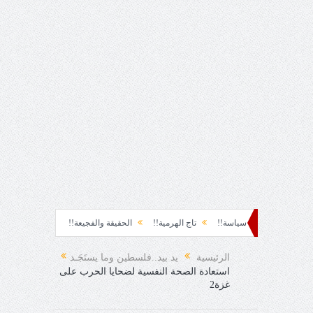
!
سياسة!!
تاج الهرمية!!
الحقيقة والفجيعة!!
لِقاءُ في المَطَرِ!
أين 
اجئ!
الرئيسية
يد بيد..فلسطين وما يستَجَـد
استعادة الصحة النفسية لضحايا الحرب على
غزة2