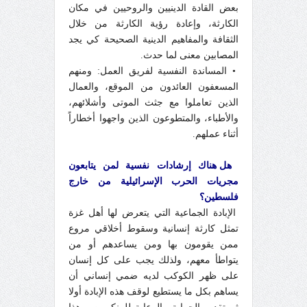
بعض القادة الدينيين والروحيين في مكان
الكارثة، وإعادة رؤية الكارثة من خلال
الثقافة والمفاهيم الدينية الصحيحة كي يجد
المصابين معنى لما حدث.
• المساندة النفسية لفريق العمل: ومنهم
المسعفون العائدون من الموقع، والعمال
الذين تعاملوا مع جثث الموتى وأشلائهم،
والأطباء، والمتطوعون الذين واجهوا أخطاراً
أثناء عملهم.
هل هناك إرشادات نفسية لمن يتابعون
مجريات الحرب الإسرائيلية من خارج
فلسطين؟
الإبادة الجماعية التي يتعرض لها أهل غزة
تمثل كارثة إنسانية وسقوط أخلاقي مروع
ممن يقومون بها ومن يساعدهم أو من
يتواطأ معهم، ولذلك يجب على كل إنسان
على ظهر الكوكب لديه ضمي إنساني أن
يساهم بكل ما يستطيع لوقف هذه الإبادة أولا