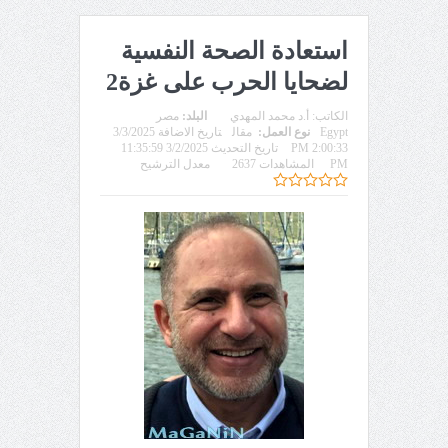
استعادة الصحة النفسية
لضحايا الحرب على غزة2
الكاتب:
أ.د محمد المهدي
البلد:
مصر
Egypt
نوع العمل:
مقال
تاريخ الاضافة 3/3/2025
2:00:33 PM
تاريخ التحديث 3/2/2025 11:35:59
PM
المشاهدات 2637
معدل الترشيح