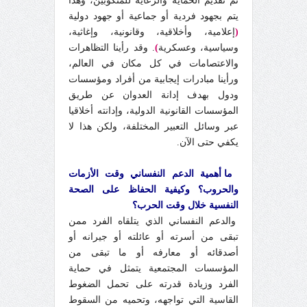
ثم تقديم الحماية والرعاية للمنكوبين، وهذا
يتم بجهود فردية أو جماعية أو جهود دولية
(
إعلامية، وأخلاقية، وقانونية، وإغاثية،
وسياسية، وعسكرية
)
. وقد رأينا التظاهرات
والاعتصامات في كل مكان في العالم،
ورأينا مبادرات إيجابية من أفراد ومؤسسات
ودول بهدف إدانة العدوان عن طريق
المؤسسات القانونية الدولية، وإدانته أخلاقيا
عبر وسائل التعبير المختلفة، ولكن هذا لا
يكفي حتى الآن.
ما أهمية الدعم النفساني وقت الأزمات
والحروب؟ وكيفية الحفاظ على الصحة
النفسية خلال وقت الحرب؟
والدعم النفساني الذي يتلقاه الفرد ممن
تبقى من أسرته أو عائلته أو جيرانه أو
أصدقائه أو معارفه أو ما تبقى من
المؤسسات المجتمعية يتمثل في حماية
الفرد وزيادة قدرته على تحمل الضغوط
القاسية التي تواجهه، وتحميه من السقوط