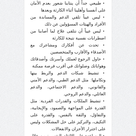
• طبيعي جداً أن ينتابنا شعور بعدم الأمان
على أنفسنا وأهلينا أثناء الكارثة وبعدها
• ليس عيباً تلقي الدعم والمساندة من
الأفراد والهيئات المسؤولين عن ذلك
• ليس عيباً أن نتلقى علاج لما أصابنا من
اضطرابات نفسية نتيجة للكارثة
• تحدث عن أفكارك ومشاعرك مع
الأصدقاء والأقارب والمتخصصين
• حاول الرجوع لعملك وأسرتك وأصدقائك
وهواياتك وصلواتك في أقرب فرصة ممكنة
• تنشيط شبكات الدعم والربط بينها
وتكاملها: مثل الدعم الطبي، والدعم الأمني
والقانوني، والدعم الاجتماعي، والدعم
العائلي، والدعم الروحي.
• تنشيط الملكات والقدرات الفردية: مثل
القدرة على المواجهة والصمود، والإيجابية،
والتفاؤل، والثقة بالنفس، والقدرة على
التكيف، والتركيز على حل المشكلات وليس
على اجترار الأحزان والانفعالات.
• المساعدة على الالتئام النفسي: من خلال