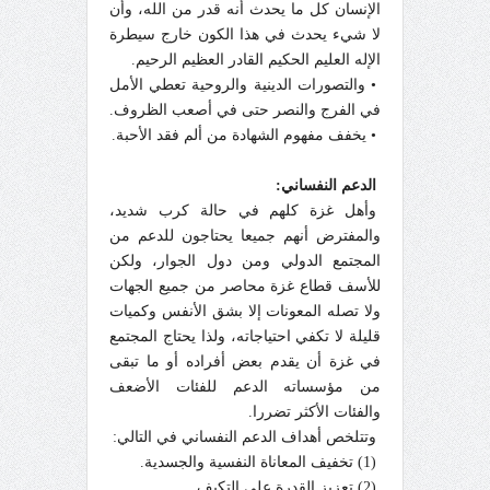
الإنسان كل ما يحدث أنه قدر من الله، وأن
لا شيء يحدث في هذا الكون خارج سيطرة
الإله العليم الحكيم القادر العظيم الرحيم.
• والتصورات الدينية والروحية تعطي الأمل
في الفرج والنصر حتى في أصعب الظروف.
• يخفف مفهوم الشهادة من ألم فقد الأحبة.
الدعم النفساني:
وأهل غزة كلهم في حالة كرب شديد،
والمفترض أنهم جميعا يحتاجون للدعم من
المجتمع الدولي ومن دول الجوار، ولكن
للأسف قطاع غزة محاصر من جميع الجهات
ولا تصله المعونات إلا بشق الأنفس وكميات
قليلة لا تكفي احتياجاته، ولذا يحتاج المجتمع
في غزة أن يقدم بعض أفراده أو ما تبقى
من مؤسساته الدعم للفئات الأضعف
والفئات الأكثر تضررا.
وتتلخص أهداف الدعم النفساني في التالي:
(1) تخفيف المعاناة النفسية والجسدية.
(2) تعزيز القدرة على التكيف.