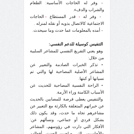
- وفر له الحاجات الأساسية: الطعام
والشراب والدفء.
- وفر له
-
قدر المستطاع
-
الحاجات
الاجتماعية كالاتصال بذويه أو نقله لمنزله .
- أمده بالمعلومات عما حدث وما سيحدث.
التنفيس كوسيلة للدعم النفسي:
وهو يعني التفريغ النفسي للمشاعر السلبية
من خلال:
• تذكر الخبرات الصادمة والتعبير عن
المشاعر الأصلية المصاحبة لها والتي تم
نسيانها أو كبتها.
• الراحة النفسية المصاحبة للحديث عن
الأسباب الكامنة وراء الأزمة.
والتنفيس يعطى فرصة للمصابين بالحديث
عن خبراتهم المتعلقة بالكارثة مع التعبير عن
مشاعرهم تجاه ما حدث، وقد يكون ذلك
بشكل فردي أو جماعي، ونسألهم عن:
الأفكار التي دارت في رؤوسهم، المشاعر
والأحاسيس التي صاحبت الحدث، أفعالهم