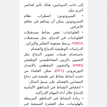
إلى جانب الدوبامين، هناك تأثير لعناصر
أخرى مثل:
• السيروتونين: اضطراب نظام
السيروتونين يمكن أن يساهم في تفاقم
الأعراض.
• الغلوتامات: نقص نشاط مستقبلات
الغلوتامات في الدماغ، مثل مستقبلات
NMDA
، يرتبط بصعوبة التفكير والتركيز.
الدراسات الوظيفية للدماغ والفصام
باستخدام تقنيات تصوير الدماغ مثل
التصوير بالرنين المغناطيسي الوظيفي
(
fMRI
)
والتصوير المقطعي بالإصدار
البوزيتروني
(
PET
)
، تمكن العلماء من
تحديد أنماط نشاط غير طبيعية في دماغ
المصابين بالفصام. على سبيل المثال:
• انخفاض النشاط في المناطق الأمامية
للدماغ خلال أداء المهام الإدراكية.
• زيادة النشاط في المناطق المرتبطة
بالهلوسات، مثل القشرة السمعية في