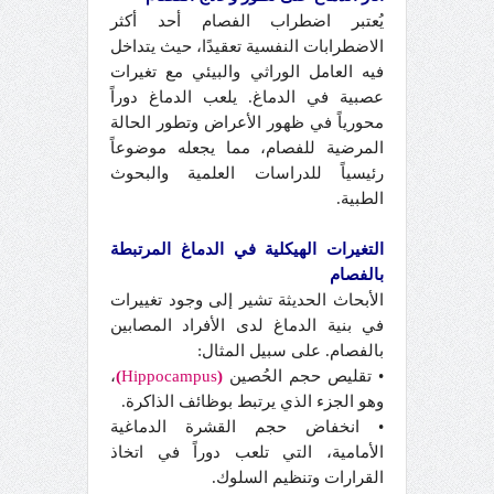
يُعتبر اضطراب الفصام أحد أكثر
الاضطرابات النفسية تعقيدًا، حيث يتداخل
فيه العامل الوراثي والبيئي مع تغيرات
عصبية في الدماغ. يلعب الدماغ دوراً
محورياً في ظهور الأعراض وتطور الحالة
المرضية للفصام، مما يجعله موضوعاً
رئيسياً للدراسات العلمية والبحوث
الطبية.
التغيرات الهيكلية في الدماغ المرتبطة
بالفصام
الأبحاث الحديثة تشير إلى وجود تغييرات
في بنية الدماغ لدى الأفراد المصابين
بالفصام. على سبيل المثال:
• تقليص حجم الحُصين
(
Hippocampus
)
،
وهو الجزء الذي يرتبط بوظائف الذاكرة.
• انخفاض حجم القشرة الدماغية
الأمامية، التي تلعب دوراً في اتخاذ
القرارات وتنظيم السلوك.