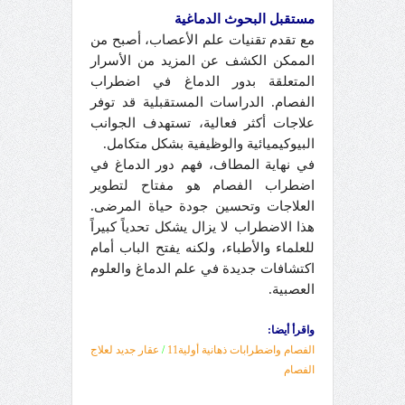
مستقبل البحوث الدماغية
مع تقدم تقنيات علم الأعصاب، أصبح من
الممكن الكشف عن المزيد من الأسرار
المتعلقة بدور الدماغ في اضطراب
الفصام. الدراسات المستقبلية قد توفر
علاجات أكثر فعالية، تستهدف الجوانب
البيوكيميائية والوظيفية بشكل متكامل.
في نهاية المطاف، فهم دور الدماغ في
اضطراب الفصام هو مفتاح لتطوير
العلاجات وتحسين جودة حياة المرضى.
هذا الاضطراب لا يزال يشكل تحدياً كبيراً
للعلماء والأطباء، ولكنه يفتح الباب أمام
اكتشافات جديدة في علم الدماغ والعلوم
العصبية.
واقرأ أيضا:
الفصام
واضطرابات ذهانية أولية11
/
عقار جديد لعلاج
الفصام