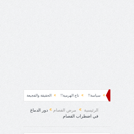
 نشوة!!
سياسة!!
تاج الهرمية!!
الحقيقة والفجيعة!!
لِقاءُ في المَطَرِ!
رح المفاجئ!
الرئيسية
مرض الفصام
دور الدماغ
في اضطراب الفصام