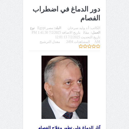
دور الدماغ في اضطراب
الفصام
الكاتب:
أ.د وليد سرحان
البلد:
مصر Egypt
نوع
العمل:
مقال
تاريخ الاضافة 7/2/2025 1:41:30 PM
تاريخ التحديث 7/2/2025 12:01:13
AM
المشاهدات 2494
معدل الترشيح
آثار الدماغ على تطور وعلاج الفصام