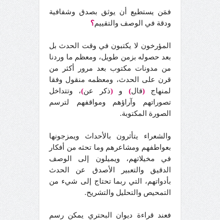
فمَن يستطيع أن يوثق بصدق وشفافية
ودقة في الوصف والتقييم
؟
المؤرخون لا يكتبون في وقت الحدث بل
بعد حصوله بزمن طويل، ومعظم ما وردنا
من مدونات مكتوب بعد مرور أكثر من
قرن على الحدث، ومعظمه منقول وفقا
لمنهاج
(
قال
)
و
(
ذكر عن
)
، وتتداخل
تصوراتهم وآراؤهم ومواقفهم لترسم
الصورة المكتوبة.
والشعراء يتأثرون بالأحداث ويمزجونها
بعواطفهم ومشاعرهم وما تحثه من أفكار
في مخيلاتهم، ويميلون إلى الوصف
الدقيق والتعبير الأصدق عن الحدث
بأدواتهم، التي ربما تحتاج إلى شيء من
التمحيص والتحليل والتشريح.
فعند قراءة ديوان البحتري يمكن رسم