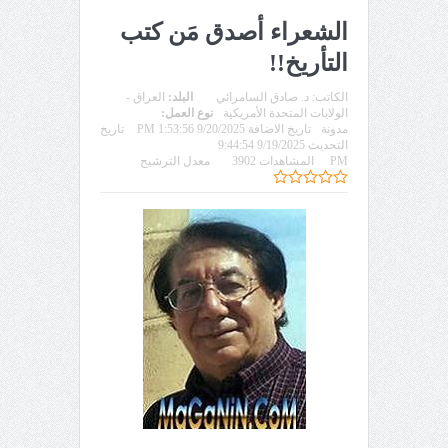
الشعراء أصدق مَن كتب
التأريخ!!
الكاتب:
د. صادق السامرائي
البلد:
العراق -
الولايات المتحدة الأمريكية
نوع العمل:
مدونة
تاريخ الاضافة 9/20/2025 1:53:56 PM
تاريخ
التحديث 9/19/2025 9:44:54
PM
المشاهدات 3902
معدل الترشيح