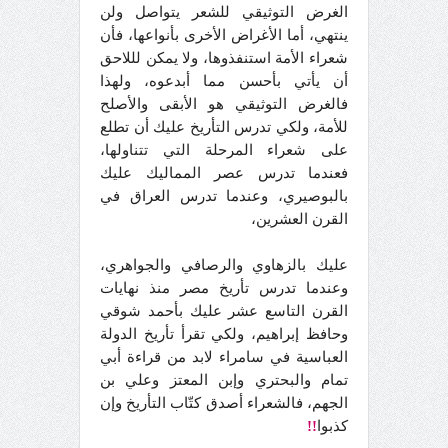
الغرض التوثيقي للشعر يتواصل ولن
ينتهي، أما الأغراض الأخرى بأنواعها، فأن
شعراء الأمة استنفذوها، ولا يمكن لللاحق
أن يأتي بأحسن مما أبدعوه، ولهذا
فالغرض التوثيقي هو الأبقى والأصلح
للأمة، ولكي تدرس التأريخ عليك أن تطلع
على شعراء المرحلة التي تتناولها،
فعندما تدرس عصر المماليك عليك
بالبوصيري، وعندما تدرس العراق في
القرن العشرين،
عليك بالزهاوي والرصافي والجواهري،
وعندما تدرس تأريخ مصر منذ نهايات
القرن التاسع عشر عليك بأحمد شوقي
وحافظ إبراهيم، ولكي تقرأ تأريخ الدولة
العباسية في سامراء لابد من قراءة أبي
تمام والبحتري وإبن المعتز وعلي بن
الجهم، فالشعراء أصدق كتّاب التأريخ وإن
كذبوا
!!