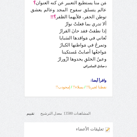
مَن منا يستطيع التعبير عن كنه العنوان
؟
عالم يتسلق سفوح المجد وعالم يعشق
توطن الحفر، فلأيهما الظفر
؟!!
ألا تدري بما فعلتْ نوارُ
إذا نطقتْ فقد حانَ القرارُ
تُعاني في مَواقدها السَبايا
وتمرحُ في مَواطنها الكبارُ
مَواجعُها أصابتْ مُستكينا
وعينُ الخلقِ يحدوها ازْورارُ
د-صادق السامرائي
واقرأ أيضا:
نفطنا لغيرنا!!
/
بسلاء!!
/
إمحودب!!
المشاهدات 13580 معدل الترشيح
تقييم
تعليقات الأعضاء