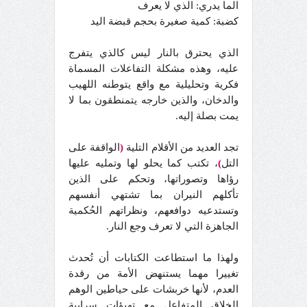
الما يدري: الذي لا يعرف
كضبة: كمية صغيرة بحجم قبضة اليد
الذي يحترق بالنار ليس كالذي يتفرج
عليه، وهذه مشكلة التفاعلات المسماة
فكرية وتحليلية مع واقع يتوطنه اللهيب
والدخان، والذين خارجه يتمنطقون بما لا
يمت بصلة إليه.
تجد العديد من الأقلام التلية
(
الواقفة على
التل
)
، تكتب كما يحلو لها وتمليه عليها
رؤاها وتصوراتها، وتحكم على الذين
تأكلهم النيران بما تشتهي أنفسهم
وتستدعيه دوافعهم، ونظراتهم الحُكمية
الجاهزة التي لا تعرف وجع النار.
ولهذا ما استطاعت الكتابات أن تُحدث
تغييرا مهما يستنهض الأمة من رقدة
العدم، لأنها خربشات على حياطين الوهم
الخلاق المتفاعل مع تهيؤات سرابية