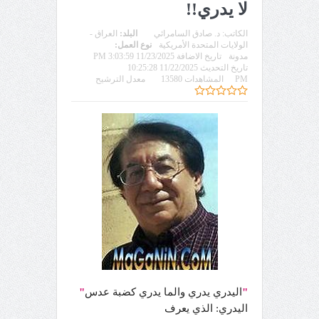
لا يدري!!
الكاتب:
د. صادق السامرائي
البلد:
العراق -
الولايات المتحدة الأمريكية
نوع العمل:
مدونة
تاريخ الاضافة 11/23/2025 3:03:59 PM
تاريخ التحديث 11/22/2025 10:25:28
PM
المشاهدات 13580
معدل الترشيح
"
اليدري يدري والما يدري كضبة عدس
"
اليدري: الذي يعرف