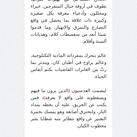
تطوف في أروقة خيال المتفرجين. خبراء
ومحللون وأدعياء معرفة بكل صغيرة
وكبيرة ذات علاقة بما يحصل في واقع
التصارع والتمزق والانهيار، وما قدموا
شيئا أبعد من سفسطات كلام، وهذيانات
ألسنة وأقلام.
عالم يتحرك بمفرداته المادية التكنلوجية،
وعالم يراوح في أطيان كان، ويتدثر بما
رثّ من الغابرات القاضيات بكتم أنفاس
الحياة.
ليصمت العدسيون
(
الذين يرون ما فيهم
ويسقطونه على واقع لا يعرفه
)
، فمن
يكتب عن الحريق، عليه أن يخطه بمداد
النار، ولتحترق أصابعه وهو يمسك بجمرة
التعبير عن واقع تتطاير منه شظايا بشر
محطوب الكيان.