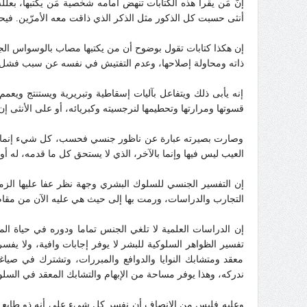
إنّ مَن يقرأ هذه الكتابات تنهض أمامه شخصية مَن يكتبها، بع
أنثى حسبت كل الذكور مثل الذكر الذي ذاقت معه الأمرّين. في
إن هكذا كتابات تقول بوضوح أن من يكتبها مصاب بالوسواس الجن
ذاته ومحاولة إصلاحها، وعدم التفتيش في نفسه عن سبب فشل ت
إنه يأبى ذلك ويتفاعل بآليات إسقاطية وتبريرية ويستنتج و
قسوتها ومرارتها وتحطيمها لنرجسيته وكبريائه، أو على الأنثى إن
وصارت بصيرته عبارة عن ناظور جنسي فحسب، كل شيء إنما هو 
العيب ليس فيها وإنما بالآخر، الذي لا يستحق كل ما قدمه، له أ
إن التفسير الجنسي للسلوك البشري وجهة نظر عفا عليها الز
التجارب والدراسات، ورمت بها إلى حيث هي عليه الآن من مقا
إن الدراسات العلمية لا تلغي الجنس تماما ودوره في حياة الم
تفسير الظواهر السلوكية للبشر لا يوفر إجابات وافية، ولا يفس
معقد ومتشابك النوايا والدوافع والمبررات، وتشترك في صياغت
ندركه، وهذا يوفر مساحة من الإبهام والتشابك المعقد في السلوك
وعليه فليس من الإنصاف أن نفسر كل شيء على أنه ذو طابع ج