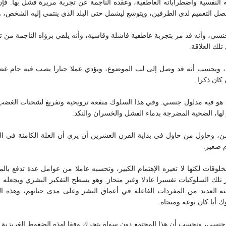
لله النفسية واضطراباته العاطفية، وعقده الناجمة عن تجربة مريرة فشل بها. 
حصل التعميم لدى الطرفين، ويتوسع ليشمل حتى البلد الذي ينتمي إليه الشخص،
سي، وأنه قد مر بتجربة عاطفية فاشلة وقاسية، وأنه يلقي برؤاه الناجمة من تل
لك العلاقة.
يعمم، ويحسب أنه قد وصل إلى لب الموضوع، ويؤدي عملا جبارا يصب فيه جام غ
 كان ذكرا.
فيه مدلول جنسي. وفي هذا السلوك منفعة ترويحية وتفريغ لشحنات الغضب وال
و لها، الضحية المضرجة بدماء الفشل والخسران والنكد.
من، وحاول من حاول في بداية القرن العشرين أن يرى أن العلة الكامنة في
م صغير.
خلوقات لكنها لا تعيره الإهتمام الكبير، وتحسبه عاملا من عوامل عدة تدفع با
ر تلك السلوكيات تفسيرا عادلا وغير منحاز. وهو يسطح التفكير البشري ويجعله ب
ه العديد من المفردات الفاعلة في أعماق البشر وعلى مدى حياتهم، وهذه العو
 أيا كان نوعه ومنحاه.
نسي، ونحسب أن هذا المجتمع دون سواه يتحرك وفقا لهذه الضغوط الغريزية ال