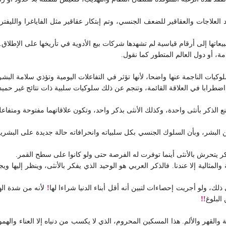
 العلاجات والعقاقير للضعف الجنسي، وتم إبتكار عقاقير مثل الفاياغرا والليف
اتها إلى أرقام قياسية لم تشهدها شركات بيع الأدوية في تأريخها على الإطلاق.
، أو دول العالم المتطور كما نقول.
وكيات الناجمة عنها واضحا، لأنها تؤثر في التفاعلات اليومية وتؤذي سلامة البشر
اضطرابا في العلاقة القائمة، وتنجم عن ذلك سلوكيات سلبية ذات نتائج غير حمي
ع الذكر بأنثى واحدة، وكذلك الأنثى بذكر واحد، وتكون علاقاتهما مفتوحة ومتفاع
 البشر، وبأن السلوك الجنسي بكل سلبياته وانحرافاته حالة جديدة على البشري
لذكر يتحرش بالأنثى أينما توفرت له الفرصة حتى ولو كانوا على سطح القمر.
لمثالية إلا عندنا.
فالذكر العربي هو الوحيد الذي يفكر بالأنثى، وينظر إليها ويجا
 ذلك، ولو أجريت إحصاءات لتبين أنه أقل أبناء الدنيا شراءا لها
!
لأنه من شدة اله
البلوغ
!!
لقهر والألم. هذا المسكين المحروم، الذي لا يكسب من دنياه إلا العناء والهموم،