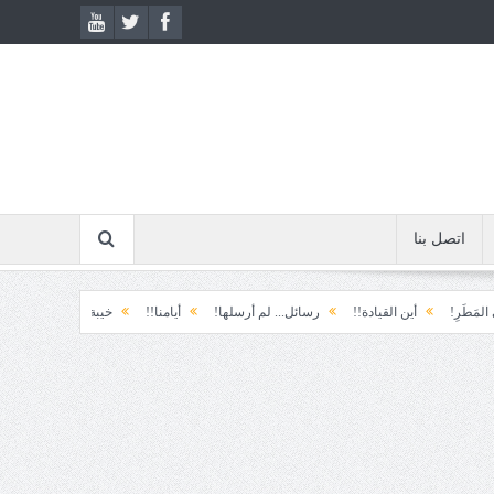
اتصل بنا
أين القيادة!!
رسائل... لم أرسلها!
أيامنا!!
خيبة الأمل.... الأولى!
خذ وطال