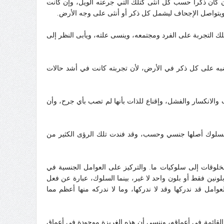
فإن كان ذكرا حسب كل أنثى كتلك التي جرعته الويل، وإن كانت
 ويتواصل الإجحاف ليشمل كل ذكر أو أنثى على وجه الأرض.
ك التجربة على الفرد ومجتمعه، وينسى علته، ويأبى النظر إلى
ضبه على كل ذكر في الأرض، لأن تجربته كانت في أشد حالات
انكسار والفشل، وإقناع للذات بأنها لم تصب بأي جرح، وأن
 السلوك أصلها جنسي وحسب، وقد فندت تلك الرؤى الكثير من
لمخلوقات إلى سلوكيات ما. والتركيز على العوامل الجنسية في
لونين فقط أو بلون واحد لا غير، بينما السلوك، عبارة عن فعل
امل قد ندركها وقد لا ندركها، وما لا ندركه منها أعظم مما
قائمة في أعماقه، وننسى أن هذه الغريزة موجودة في أعماق