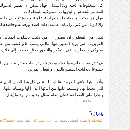
كل المخلوقات الحية وبلا استثناء. فهل يمكن أن نفسر السلو
المعمق للحقائق والبديهيات السلوكية للمخلوقات.
فهل مَن يَكتب ما يكتب لديه دراسة علمية واحدة تؤيد أن ما ي
والأقاويل من غير دراسات علمية، ذات قيمة ورصانة وخاضعة للم
ليس من المعقول أن نتصور أن من يكتب بأسلوب انفعالي ينطق
الغريزية، التي يريد التعبير عنها، والتي يصب جام غضبه من 
سلوكي واضطراب في التفكير والتصور يحتاج صاحبه إلى علاج، و
نريد دراسات علمية واضحة وصحيحة ودراسات مقارنة ما بين المجتم
خضوعا لعذابات الضمير بالقول والفعل المرير.
وأنت أيتها الأنثى العربية أعانك الله على كل هذا الضيم الذي
التي تحيط بها، وتسلط عليها من أبنائها أعداءا لها وقساة عليها
وعذرا على الصراحة فلكل مقام مقال ولا بد من رد ما يُقال.
...../..../2003
واقرأ أيضاً:
المجدلية والطب النفسي تعليقا على الزنا مشاركة
/
كيف نعيش جنسياً؟! تق