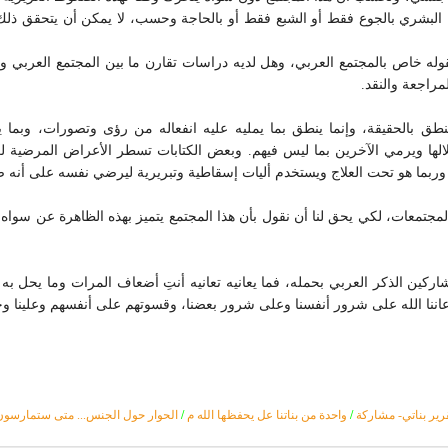
ك البشري بالجوع فقط أو الشبع فقط أو بالحاجة وحسب، لا يمكن أن يتحقق ذل
قوله خاص بالمجتمع العربي، وهل لديه دراسات تقارن ما بين المجتمع العربي وا
راجعة والنقد.
 بالحقيقة، وإنما ينطق بما يمليه عليه انفعاله من رؤى وتصورات، وبما يس
خلالها ويرمي الآخرين بما ليس فيهم. وبعض الكتابات تسطر الأعراض المرضية ل
ربما هو تحت العلاج ويستخدم أليات إسقاطية وتبريرية ليرضي نفسه على أنه 
عات، لكي يحق لنا أن نقول بأن هذا المجتمع يتميز بهذه الظاهرة عن سواه. ألا 
 تشاركين الذكر العربي بحمله، فما يعانيه تعانيه أنتِ أضعاف المرات وما يحل ب
. أعاننا الله على شرور أنفسنا وعلى شرور بعضنا، وقسوتهم على أنفسهم وعلينا وح
رير بناتي- مشاركة
/
واحدة من بناتنا عل يحفظها الله م
/
الحوار حول الجنس... متى ستمارسون