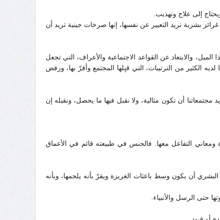
حتاج إلى علاج وتهذيب.
ائز بشرية تريد التعبير عن نفسها، إنها صرخات جينية تريد أن
ا الميل، والابتعاد عن القواعد الاجتماعية والأعراف، التي تجعل
يه الكثير من الترتيبات، التي قبِلها المجتمع وأقرّ بها، ورفض
جتمعاتنا أن تكون مثالية، ولا نقبل فيها ما يحصل، ونقبله إن
ومعاني التفاعل معها.
فالجنس في طبيعته قائم في الأعماق
البشري أن يكون وسط باعثات الغريزة ويقرّ بأنه يلجمها، وبأنه
ا حتى الرسل والأنبياء.
ع أو قيود.