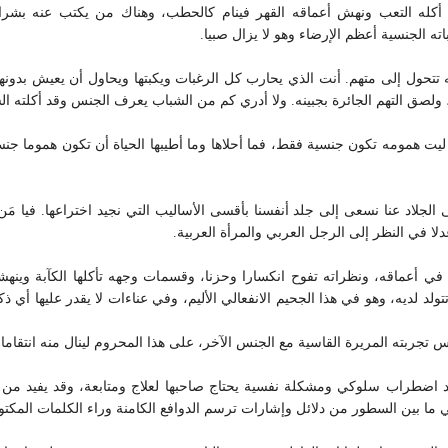
أكله التعب ونهش أعماقه القهر فينام كالحطب، وهناك من يكتب عنه بشراسة
ته الجنسية أعظم الإرضاء وهو لا يزال صبيا.
 تتحول إلى متهم. أنت الذي يحارب كل الرغبات ويكبتها ويحاول أن يعيش بدو
ولصق التهم الجائرة بجبينه. ولا أدري كم من الشباب يعرف الجنس وقد أكلته الس
 ليت همومه تكون جنسية فقط، فما أحلاها وما أطيبها الحياة أن تكون هموما جن
ى الجلاد عنا نسعى إلى جلد أنفسنا بأقسى الأساليب التي نجيد اختراعها. فيا مَن
لا في النظر إلى الرجل العربي والمرأة العربية.
ي أعماقه، ونظراته تفوح انكسارا وحزنا، وقسمات وجهه تأكلها الكآبة وينهشه
ولد لديه، وهو في هذا الجحيم الانفعالي الأليم، وفي عناءات لا يقدر عليها أي 
تجربته المريرة القاسية مع الجنس الآخر، على هذا المحروم لينال منه انتقاما
ود اضطراب سلوكي ومشكلة نفسية يحتاج صاحبها لعلاج ومتابعة، وقد يفيد م
ما بين السطور من دلائل وإشارات ترسم الدوافع الكامنة وراء الكلمات المكتوب