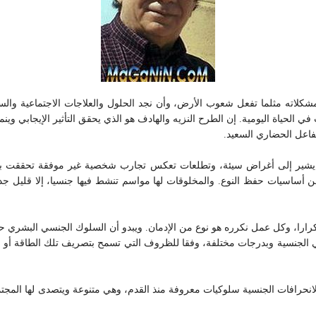
اته مثلما تفعل شعوب الأرض، وأن نجد الحلول والعلاجات الاجتماعية والسلوك
 الحياة اليومية. إن الطرح النزيه والهادف هو الذي يحقق التأثير الإيجابي وي
لتفاعل الحضاري السعيد.
ك يشير إلى أغراض سيئة، وتطلعات تعكس تجارب شخصية غير موفقة تحققت بسببها
ساسيات حفظ النوع. والمخلوقات لها مواسم تنشط فيها جنسيا، إلا قليل جدا من
ارا، وكل عمل نكرره هو نوع من الإدمان. ويبدو أن السلوك الجنسي البشري حالة إ
الجنسية وبدرجات مختلفة، وفقا للظروف التي تسمح بتصريف تلك الطاقة أو كبته
الانحرافات الجنسية سلوكيات معروفة منذ القدم، وهي متنوعة ويتصدى لها المجتم