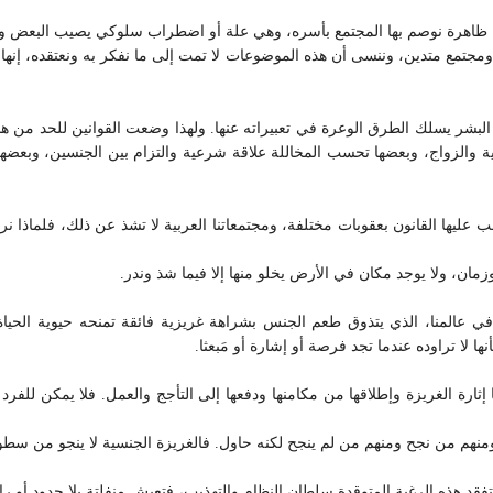
ها ظاهرة نوصم بها المجتمع بأسره، وهي علة أو اضطراب سلوكي يصيب البعض وي
مجتمع متدين، وننسى أن هذه الموضوعات لا تمت إلى ما نفكر به ونعتقده، إنها غر
عض البشر يسلك الطرق الوعرة في تعبيراته عنها. ولهذا وضعت القوانين للحد من هذ
ة والزواج، وبعضها تحسب المخاللة علاقة شرعية والتزام بين الجنسين، وبعضها لد
ها القانون بعقوبات مختلفة، ومجتمعاتنا العربية لا تشذ عن ذلك، فلماذا نريد م
مان، ولا يوجد مكان في الأرض يخلو منها إلا فيما شذ وندر.
عالمنا، الذي يتذوق طعم الجنس بشراهة غريزية فائقة تمنحه حيوية الحياة 
ا لا تراوده عندما تجد فرصة أو إشارة أو مَبعثا.
إثارة الغريزة وإطلاقها من مكامنها ودفعها إلى التأجج والعمل. فلا يمكن للفرد 
منهم من نجح ومنهم من لم ينجح لكنه حاول. فالغريزة الجنسية لا ينجو من سطوته
هذه الرغبة المتوقدة سلطان النظام والتهذيب، فتعيش منفلتة بلا حدود أو راد