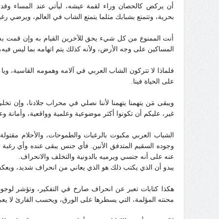
أن يركض كالحصان وراء لقمة عيشه، ليأتي عند المساء وقد 
بحرية، وتتمتع بشبابك مثلما يتمتع الشاب في العالم، ويرضي رغبا
أنت الممنوع من كل شيء يحق للآخرين القيام به وإن قمت به
المساكين على وجه الأرض، ولأنه كذلك يتم اتهامه بما ليس فيه، 
فلماذا لا تتركون الشاب العربي في آلامه وهمومه القاسية، ويا
على الحياة فينا.
ويبقى مَن يتهمنا يتهمنا لأننا نصلي في محراب جلادنا، وإن تخل
غير، عليكم أن تكونوا أكثر موضوعية وعلمية وواقعية، وأمانة وعد
الشباب العربي مكبوت بالرغبات والطموحات، والأحلام مقتولة ف
وجوده السقيم المتدفق الأنين. فأي جنس يبقى عنده وأي رغبة تت
عنه على أنه جنسي ويرميه بالدونية والتخلف والانحراف.
يبدو أن الذي يكتب ذلك هو الذي يعاني من انحراف شديد، ويعكس 
هكذا كتابات تعبر عن انحراف صارخ في التفكير، وتؤشر لوج
محنته المؤلمة، التي يسطرها على الورق، ويحسب القارئ لا يعي 