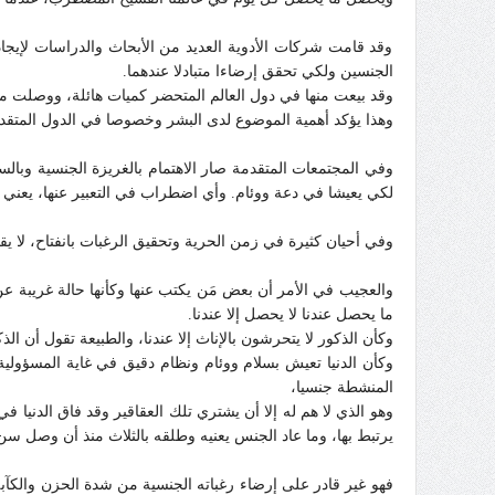
وقد قامت شركات الأدوية العديد من الأبحاث والدراسات لإيجاد
الجنسين ولكي تحقق إرضاءا متبادلا عندهما.
وقد بيعت منها في دول العالم المتحضر كميات هائلة، ووصلت مبيع
وهذا يؤكد أهمية الموضوع لدى البشر وخصوصا في الدول المتقدمة
وفي المجتمعات المتقدمة صار الاهتمام بالغريزة الجنسية وبالسل
لكي يعيشا في دعة ووئام. وأي اضطراب في التعبير عنها، يعني 
وفي أحيان كثيرة في زمن الحرية وتحقيق الرغبات بانفتاح، لا يقن
والعجيب في الأمر أن بعض مَن يكتب عنها وكأنها حالة غريبة عن
ما يحصل عندنا لا يحصل إلا عندنا.
وكأن الذكور لا يتحرشون بالإناث إلا عندنا، والطبيعة تقول أن ا
وكأن الدنيا تعيش بسلام ووئام ونظام دقيق في غاية المسؤولية وا
المنشطة جنسيا،
وهو الذي لا هم له إلا أن يشتري تلك العقاقير وقد فاق الدنيا في
يرتبط بها، وما عاد الجنس يعنيه وطلقه بالثلاث منذ أن وصل سن 
فهو غير قادر على إرضاء رغباته الجنسية من شدة الحزن والكآبة وا