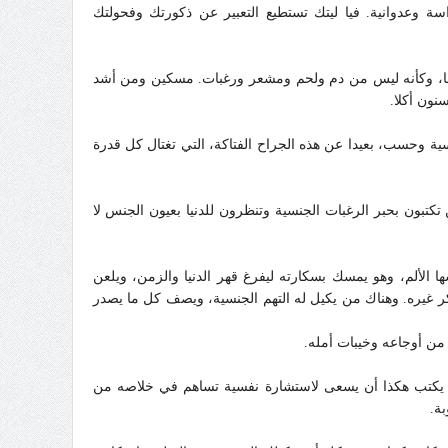
 وعدوانية. فيا ليتك تستطيع التعبير عن ذكورتك وفحولتك
نها، وكأنه ليس من دم ولحم ومشعر ورغبات. مسكين ومن أشد
نون أكلا.
سية وحسب، بعيدا عن هذه الجراح الفتاكة، التي تغتال كل قدرة
 تكتبون بحبر الرغبات الجنسية وتنظرون للدنيا بعيون الجنس لا
ا الألم، وهو يمسك بسكارته ليفرغ قهر الدنيا والزمن، ويلعن
ذكر غيره. وهناك من يكيل له التهم الجنسية، ويصف كل ما يصدر
 من أوجاعه وخيبات أمله.
ن يكتب هكذا أن يسعى لاستشارة نفسية تساهم في خلاصه من
ة.