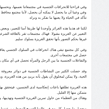
وفي قراءتنا للانحرافات الجنسية في مجتمعاتنا نعممها، ونحسب
وفي وعينا أن ما يحصل لا يمكنه أن يحصل، لأننا مجتمع محافظ و
تتأكد في الحياة ولا يعنيها ما نفكر به ونراه.
لكننا قد هذبنا هذه الغرائز وأوجدنا لها طريقا آمنا للتعبير، وب
التعبير عن الغريزة مقبولا. فهناك مجتمعات تقر بالعلاقة الشرعي
غيرها بحكم التصور بأنها تحقق الغريزة بسلوك سليم.
وفي كل مجتمع تبقى هناك انحرافات في السلوك الجنسي يعاقب علي
حصل في مجتمعات أخرى.
والتفاعلات الجنسية ما بين الرجل والمرأة تحصل في أي مكان وز
وقد حصلت الكثير من النشاطات الجنسية في دوائر معروفة في 
الحية، ولا يمكن لمخلوق أن يقول بأنه بريئ من هذه الغريزة، وبأنه
هذه الغريزة تطلقها باعثات إنعكاسية لدى الجنسين، فيتحقق بها 
متمكن منها إلا القليل.
وهناك من العظماء من حاول تمرين الغريزة الجنسية وتهذيبها، و
ويحصل ما يحصل كل يوم في عالمنا الفسيح المضطرب، عندما تفقد 