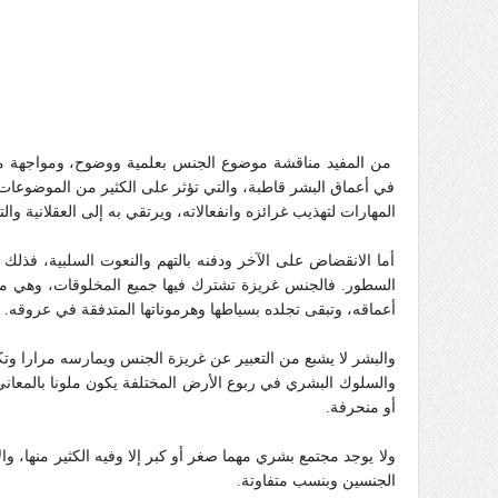
من المفيد مناقشة موضوع الجنس بعلمية ووضوح، ومواجهة مشكل
في أعماق البشر قاطبة، والتي تؤثر على الكثير من الموضوعات في
المهارات لتهذيب غرائزه وانفعالاته، ويرتقي به إلى العقلانية وا
أما الانقضاض على الآخر ودفنه بالتهم والنعوت السلبية، فذل
السطور.
فالجنس غريزة تشترك فيها جميع المخلوقات، وهي من أ
أعماقه، وتبقى تجلده بسياطها وهرموناتها المتدفقة في عروقه.
والبشر لا يشبع من التعبير عن غريزة الجنس ويمارسه مرارا وتكر
والسلوك البشري في ربوع الأرض المختلفة يكون ملونا بالمعاني 
أو منحرفة.
ولا يوجد مجتمع بشري مهما صغر أو كبر إلا وفيه الكثير منها، و
الجنسين وبنسب متفاوتة.