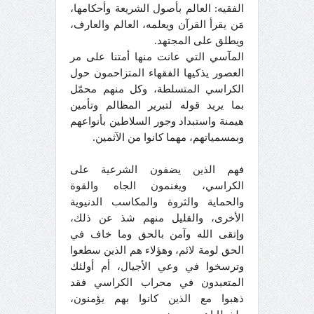
الفقيه: العالم بأصول الشريعة وأحكامها،
مَن يقرأ القرآن ويعلمه، العالم والعارف،
ويطلق على المجتهد.
المآسي التي عانت منها أمتنا على مر
العصور يذكيها الفقهاء المتزاحمون حول
الكراسي المتسلطة، وكل منهم محمّل
بما يريد قوله لتبرير المظالم وتأمين
هيمنة واستبداد وجور السلاطين بأنواعهم
وبمسمياتهم، مهما كانوا من الآثمين.
فهم الذين يضفون الشرعية على
الكراسي، ويغنمون الجاه والقوة
والحماية والثروة والمكاسب الدنيوية
الأخرى، والقليل منهم شذ عن ذلك،
وإتقى الله وآمن بالحق وما خاف في
الحق لومة لائم، وهؤلاء هم الذين سطعوا
وترسخوا في وعي الأجيال، أم أولئك
المتعبدون في محراب الكراسي فقد
ذهبوا مع الذين كانوا بهم يؤمنون،