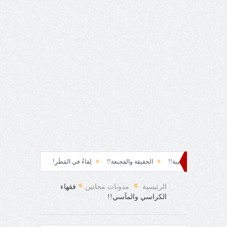
تاج الهرمية!!
الحقيقة والفجيعة!!
لِقاءُ في المَطَرِ!
أين القيادة!!
رسائل
الرئيسية
مدونات مجانين
فقهاء
الكراسي والمآسي!!