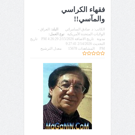
فقهاء الكراسي
والمآسي!!
الكاتب:
د. صادق السامرائي
البلد:
العراق -
الولايات المتحدة الأمريكية
نوع العمل:
مدونة
تاريخ الاضافة 2/15/2026 4:26:29 PM
تاريخ
التحديث 2/14/2026 9:27:41
PM
المشاهدات 15678
معدل الترشيح