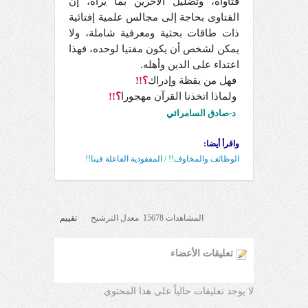
فتاواه، وتضليل الآخرين بما يراه، إن
الفتاوى بحاجة إلى مجالس علمية إفتائية
ذات طاقات بحثية ومعرفية شاملة، ولا
يمكن لشخص أن يكون مفتيا لوحده، فهذا
اعتداء على الدين وأهله.
فهل من يقظة وإدراك
؟!!
ولماذا اتخذنا القرآن مهجورا
؟!!
د-صادق السامرائي
واقرأ أيضا:
الوظائف والمخاوف!!
/
المفقودية الفاعلة فينا!!
المشاهدات 15678 معدل الترشيح
تقييم
تعليقات الأعضاء
لا يوجد تعليقات حالياً على هذا المحتوى