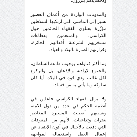
ولخطاياهم يبررون.
والمدونات الواردة من أعماق العصور
تشير إلى المآسي التي ارتكبها السلاطين
مؤزّرة بفتاوى الفقهاء الحائمين حول
الكراسي، والمتنعمين بعطاءات
مسخريهم لشرعنة أفعالهم الجائرة،
وقرارتهم الضارة بالبلاد والعياد.
وما أكثر فتاواهم بوجوب طاعة السلطان،
والخنوع لإرادته والإذعان، بل والركوع
لكل غالب وذي قوة في البلاد، أيا كان
سلوكه وما يأتي به من فساد.
ولا يزال فقهاء الكراسي فاعلين في
أنظمة الحكم في عدد من دول الأمة،
وبسببهم أصيبت المسيرة المعاصر
بعثرات وتداعيات، لأنهم من المعوقات
التي دفعت بالأجيال في أتون الإبتعاد عن
إعمال العقل واستعماله لمواجهة