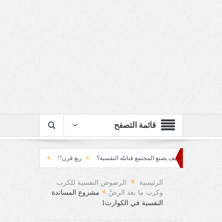
قائمة التصفح
متراكم... كيف يصنع المجتمع قنابله النفسية؟
ربع قرن!!
رزقٌ من يستكثره؟!
د العقاد!!
الرئيسية
الرضوض النفسية للكرب
وكرب ما بعد الرضَّ
مشروع المساندة
النفسية في الكوارث1