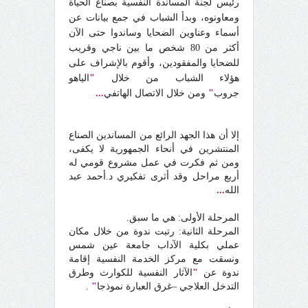
رئيس لجنة المساندة النفسية بصناع الحياة
ومعاونوه، وبدأ الشباب في جمع بيانات عن
أسماء وعناوين الضحايا وساندوا حتى الآن
أكثر من 80 شخص ما بين ناجي وقريب
للضحايا والمفقودين، وأقوم بالإشراف على
هؤلاء الشباب من خلال
"
الياهو
جروب
"
ومن خلال الاتصال الهاتفي
...
إلا أن هذا الجهد الرائع من المساندين الصناع
المنتشرين في أنحاء الجمهورية لا يكفى،
ومن ثم فكرت في عمل مشروع قومي له
أربع مراحل وقد أثرى تفكيري د.أحمد عبد
الله
...
المرحلة الأولى: هي ما سبق.
المرحلة الثانية: رتبت ندوة من خلال مكان
عملي بكلية الآداب جامعة عين شمس
ونسقت مع مركز الخدمة النفسية إقامة
ندوة عن
"
الآثار النفسية للكوارث وطرق
التدخل العلاجي –غرق العبارة نموذجا
"
.