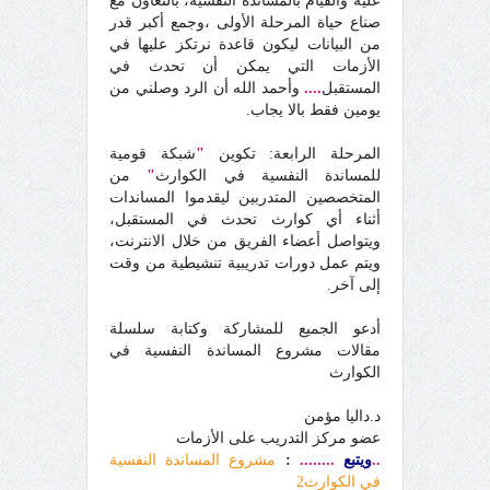
عليه والقيام بالمساندة النفسية، بالتعاون مع
صناع حياة المرحلة الأولى ،وجمع أكبر قدر
من البيانات ليكون قاعدة نرتكز عليها في
الأزمات التي يمكن أن تحدث في
المستقبل
....
وأحمد الله أن الرد وصلني من
يومين فقط بالا يجاب.
المرحلة الرابعة: تكوين
"
شبكة قومية
للمساندة النفسية في الكوارث
"
من
المتخصصين المتدربين ليقدموا المساندات
أثناء أي كوارث تحدث في المستقبل،
ويتواصل أعضاء الفريق من خلال الانترنت،
ويتم عمل دورات تدريبية تنشيطية من وقت
إلى آخر.
أدعو الجميع للمشاركة وكتابة سلسلة
مقالات مشروع المساندة النفسية في
الكوارث
د.داليا مؤمن
عضو مركز التدريب على الأزمات
..
ويتبع
........
:
مشروع المساندة النفسية
في الكوارث
2