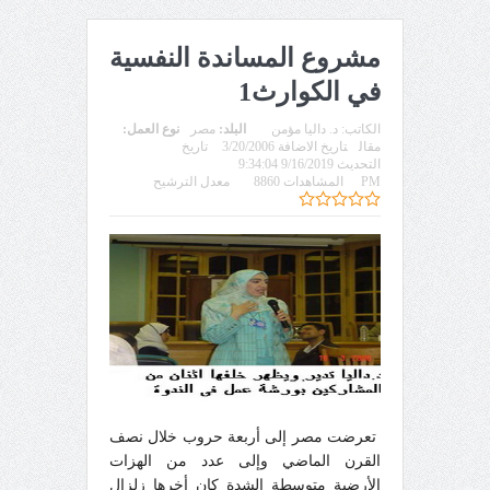
مشروع المساندة النفسية
في الكوارث1
الكاتب:
د. داليا مؤمن
البلد:
مصر
نوع العمل:
مقال
تاريخ الاضافة 3/20/2006
تاريخ
التحديث 9/16/2019 9:34:04
PM
المشاهدات 8860
معدل الترشيح
تعرضت مصر إلى أربعة حروب خلال نصف
القرن الماضي وإلى عدد من الهزات
الأرضية متوسطة الشدة كان أخرها زلزال