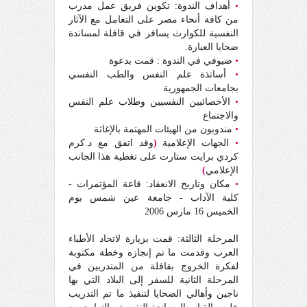
•
أهداف الندوة: تكوين فريق عمل مدرب
من كافة أنحاء مصر على التعامل مع الآثار
النفسية للكوارث يسافر في قافلة لمساندة
ضحايا العبارة.
•
ضيوفي في الندوة : قمت بدعوة
•
أساتذة علم النفس والطب النفسي
بجامعات الجمهورية
•
الأخصائيين النفسيين وطلاب علم النفس
والاجتماع
•
مندوبون من الهيئات المهتمة بالإغاثة
•
الجهات الإعلامية
(
وقد اتفق مع د.كرم
كردي برايت ستارت على تغطية هذا الجانب
الإعلامي
)
•
مكان وتاريخ الانعقاد: قاعة المؤتمرات -
كلية الآداب - جامعة عين شمس يوم
الخميس 16 مارس 2006
المرحلة الثالثة: قمت بزيارة لاتحاد الأطباء
العرب وقدمت ما تم إنجازه وخطة مكتوبة
لفكرة الخروج بقافلة من المتدربين في
المرحلة الثانية للسفر إلى البلاد التي بها
ناجين وأهالي الضحايا لتنفيذ ما تم التدريب