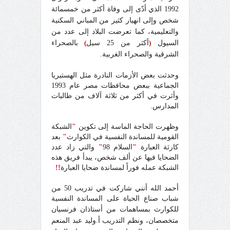
1992 الذي أدّى إلى وفاة أكثر من خمسمائة
شخص وإلى انهيار كثير من المباني السكنية
والتعليمية، كما تعرضت البلاد إلى عدد من
السيول
(
أكثر من 25 سيل
)
بالصحراء
الشرقية والصحراء الغربية.
وحدثت بعض الأزمات النادرة مثل الهستيريا
الجماعية ببعض محافظات مصر عام 1993
وأثرت في أكثر من ثلاثة آلاف من طالبات
المدارس.
وظهرت الحاجة الماسة إلى تكوين
"
الشبكة
القومية للمساندة النفسية في الكوارث
"
بعد
كارثة العبارة
"
السلام 98
"
والتي زاد عدد
الضحايا فيها عن ألف شخص، يبدأ فريق هذه
الشبكة عمله فوراً لمساندة ضحايا العبارة
!!
أحمد الله أنني شاركت في تدريب 50 من
شباب صناع الحياة على المساندة النفسية
للكوارث بمساهمات من أستاذان
فرنسيان
متخصصان، ونظم التدريب أ.وليد عبد المنعم