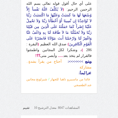
على أي حال أقول قوله تعالى بسم الله
الرحمن الرحيم:
(
لاَ يُكَلِّفُ اللّهُ نَفْساً إِلاَّ
وُسْعَهَا لَهَا مَا كَسَبَتْ وَعَلَيْهَا مَا اكْتَسَبَتْ رَبَّنَا
لاَ تُؤَاخِذْنَا إِن نَّسِينَا أَوْ أَخْطَأْنَا رَبَّنَا وَلاَ تَحْمِلْ
عَلَيْنَا إِصْراً كَمَا حَمَلْتَهُ عَلَى الَّذِينَ مِن قَبْلِنَا
رَبَّنَا وَلاَ تُحَمِّلْنَا مَا لاَ طَاقَةَ لَنَا بِهِ وَاعْفُ عَنَّا
وَاغْفِرْ لَنَا وَارْحَمْنَا أَنتَ مَوْلاَنَا فَانصُرْنَا عَلَى
الْقَوْمِ الْكَافِرِينَ
)
صدق الله العظيم
(
البقرة :
286
)
، وشكرا لكل المجانين واطمئنوا
فالقرار لم يتخذ بعد
.....
وأبصر متى
؟؟!
ويتبع >>>>>>>:
أحتاج من يقرأ بشدةٍ..
مشاركة
اقرأ أيضاً
:
عائدا من ماسبيرو ذاهبا للجهاز
/
شيزلونج مجانين
عند الطعمجي
المشاهدات 8047 معدل الترشيح 10
تقييم