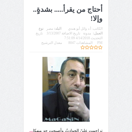
أحتاج من يقرأ..... بشدةٍ..
وإلا!
الكاتب:
أ.د وائل أبو هندي
البلد:
مصر
نوع
العمل:
مدونة
تاريخ الاضافة 3/13/2007
تاريخ
التحديث 4/14/2018 7:51:09
PM
المشاهدات 8047
معدل الترشيح
تزاحمت عليّ الحوادثُ وأصبحت جد منهكا
...