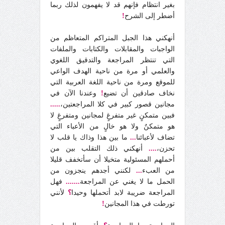
بغير انتظام فإنهم قد لا يفهمون لذلك ربما
أضطر إلى الشرح
!
أنهكني هذا الجبل المتراكم المتعاظم من
الواجبات والمقابلات والكتابات والملفات
التي تنتظر المراجعة والتدقيق اللغوي
والعلمي أو مرة من ناحية الهدف الواعي
للموقع ومرة من ناحية اللغة العربية التي
نخاف صادقين أن تضيع
!
وعندنا الآن في
مجانين قصور كبير في كلا المراجعتين،
.....
فبين متمكنٍ غير متفرغٍ لمجانين ومتفرغٍ لا
هو متمكنٌ ولا هو خالٍ من الأعباء التي
تضاف لأعبائنا
...
ما بين هذا وذاك يا قلب لا
تحزن،
....
أنهكني ذلك التقلب بين من
أحملهم المسئولية متخيلا أن سأتخفف قليلا
من العبء
...
لكنني أجدهم ينجزون من
الحمل ما لا يغني عن المراجعة
.......
فهل
المراجعة ضريبة لابد أتحملها وحيدا
؟
لأنني
تورطت في هذا المجانين
!