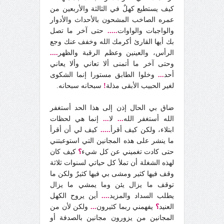
كيف يستطيع كهلٌ في الثالثة والأربعين من
عمره الصاخب المشحون بالأحداث والأدوار
والواجبات والواوات
.....
حتى آخر ما تصل
بك أيها القارئ أكرمك الله وخفف عنك وجع
الرأس، والعينين وعظم الرقبة والظهر
....
وحتى آخر ما أتمنى ألا تعاني وألا يعاني
أحد
...
وخلوا الطابق مستورا إنما الشكوى
لغير الحبيب الأبقى مذلة
!
سبحانه سبحانه.
ضاق بي الحال إذن إلى هذا الحد أستغفر
الله أستغفر الله
...
لا
...
إنما هي لحظات
ابتلاء، ولكن كيف أقرأ
.....
كيف لي أن أقرأ
ما ينشر على هذه المجانين التي استوعبتني
حتى كادت تغميني عن كل شيء
؟
كيف كان
لهذه الشغلة أن تملأ كل حياتي لسنوات ثلاثة
وقف فيها كثير ومشى بي فيها كثيرٌ ولكن ما
توقف ما يزال يئن وما يمشي ما يزال
يطلب السداد والمزيد
....
أين يروح الكهل
العنيد
؟
يفهمني ربما كثيرون
...
ولكن لأن من
المجانين من يزورون مجانين بالصدفة أو