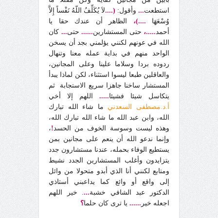
استطعت
...
وأقول:
(....
لاَ يُكَلِّفُ اللّهُ نَفْساً إِلاَّ
وُسْعَهَا
....)،
الظاهر أن عندك حقا يا
أحمد
.....،
حتى المستشارين
......
حتى
...
كان
الله في عونهم لكنني يؤلمني بجد أن يسخن
الواحد منهم في بداية عمله معنا وتنهال
ردوده بردا وسلاما علينا وعلى المجانين،
والعاقلين طبعا ليسوا استثناء، لكن لماذا يبدأ
المستشار ساخنا جاهزا سريع الاستجابة ثم
يتكاسل شيئا فشيئا
.....
اللهم إلا أخي
أ.د.مصطفى السعدني
ما شاء الله تبارك
الله، وابن عبد الله
ما شاء الله تبارك الله،
وهذه ليست وسوسة الخوف من الحسد
!
،
وإنما ندعو الله أن ينعم على مجانين بمن
يستطيع الوفاء بحمله، عندنا مستشارون جدد
يتزايدون وأغلب المستشارين الجدد نشيط
ومتابع لكنني أنا الذي أبدو متحولا من وائل
إلى واقع أو وائع كما يداعبني أستاذي
الدكتور عبد الشافي خشبة
...
. خير اللهم
اجعله خير
......
يا ترى كان حلما
؟