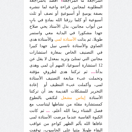
المراجعة ما المراجعة
؟
أقصد بالمراجعة
المطلوبة لمجانين قراءة واعية لما ننشره
بصفة يوميةٍ أو أسبوعيةٍ أو نصف أو ثلث
أسبوعية أو كلما رزقنا الله بمادةٍ في بابٍ
من أبواب مجانين، بذل الأستاذ يحي صلاح
جهدا مشكورا في البداية معي واستمر
طويلا، ثم بذلت
الأستاذة لمى
والأستاذة هدى
الصاوي والأستاذة نانسي نبيل جهدا كبيرا
في التصنيف الخاص بمغارة استشارات
مجانين التي تمتلئ وتزيد بمعدل لا يقل عن
12 استشارة أسبوعيا، المهم أن لمى وهدى
بدأتا
....
ثم تركتنا هدى لظروفٍ مؤقتة
وتحملت عبء متابعة التصنيف الأستاذة
لمى، وأكملت عبء التنظيف أو إعادة
التحرير للمشكلات القديمة بعد أن تركتنا
الأستاذة
إيناس مشعل
لتكتفي بالتطوع
كمستشارة مقلة من نشاطها ليتناسب مع
فصل الشتاء ربما الله أعلم،
...
ثم كانت
الكبوة القاسية عندما مرضت الأستاذة لمى
عافاها الله بألم الظهر كواحدٍ من عواقب
البقاء طويلا مثنيا على الحاسوب، توقفت