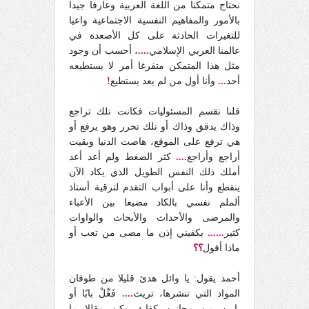
نحتاج متمكنا من اللغة العربية وعارفا جيدا
بالأمور والمفاهيم النفسية الاجتماعية واعيا
للتغيرات الحادثة على كل الأصعدة في
عالمنا العربي الإسلامي
....
، أحسب أن وجود
مثل هذا المتمكن متفرغا أمر لا يستطيعه
أحد
...
وأنا أول من لم يعد يستطيع
!
قلنا نقسم المسئوليات فكانت تلك تراجع
وذاك يدقق وذاك أو تلك تحرر وهو يرفع أو
هي ترفع على الموقع، هاصت الدنيا وبقيت
أراجع وأراجع
....
كثر الضغط ولم أعد أعد
أملك ذلك النفس الطويل الذي يكاد الآن
ينقطع وأنا على أبواب التقدم لترقية أستاذ
ألملم نفسي بالكاد مضيعا بين الأعباء
والمرضى والأحداث والأبحاث والواوات
كثير
......
يكفيني إذن ما مضى من تعب أو
ماذا أقول
؟؟
أحمد يقول: يا وائل هدئ قليلا من طوفان
المواد التي تنشرها، تريث
....
فَعِّلْ بابًا أو
بابين من مجانين كفاية وكن مقللا ما