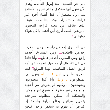
لمى عن التصنيف منذ إبريل الفائت، وهدى
الآن تقول أنها ستكمل ما لم تنجزه الأستاذة
لمى، وأنا مضطرٌ أن أفعل أشياء أخرى غير
قراءة الاستشارات وكذا ابننا محمد عوف
الذي يخاف من تتعبه قراءة المحتوى
المرضي
!
لست أدري أين أذهب يا كل هؤلاء
قولوا لي
!
من المشرق إحداهن راجعت ومن المغرب
إحداهن قاطعت
...
ومن المشرق أحدهم
راجع ومن المغرب أحدهم قاطع
...
وأنا قاعدٌ
في كل الأحوال أراجع فهل عجزت عن أجد
فريق العمل المناسب لهذا الموقع
؟
ليت
شعري ما زال
ابن عبد الله
يقول لي:
المتطوعون
يا وائل
وأنا أقول متطوعون
ومتوظفون
....
وكلهم لم يخرجوا من أحجية
إما متمكن غير متفرغ أو متفرغٍ غير متمكن
!
والمشكلة أن التمكن المطلوب لمراجعة
وتحرير مجانين يحتاج دراية واسعة إذا
افترض أن يقوم به شخص واحد، فنحن