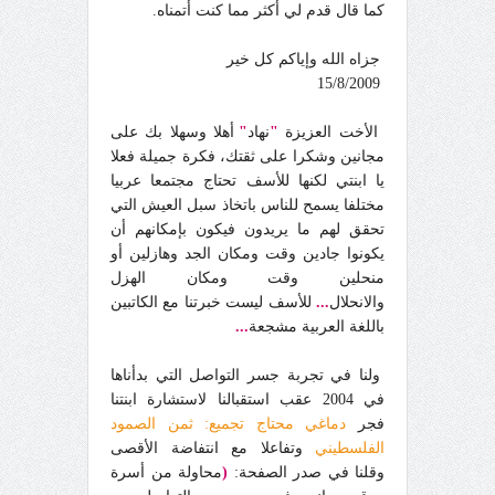
كما قال قدم لي أكثر مما كنت أتمناه.
جزاه الله وإياكم كل خير
15/8/2009
الأخت العزيزة
"
نهاد
"
أهلا وسهلا بك على
مجانين وشكرا على ثقتك، فكرة جميلة فعلا
يا ابنتي لكنها للأسف تحتاج مجتمعا عربيا
مختلفا يسمح للناس باتخاذ سبل العيش التي
تحقق لهم ما يريدون فيكون بإمكانهم أن
يكونوا جادين وقت ومكان الجد وهازلين أو
منحلين وقت ومكان الهزل
والانحلال
...
للأسف ليست خبرتنا مع الكاتبين
باللغة العربية مشجعة
...
ولنا في تجربة جسر التواصل التي بدأناها
في 2004 عقب استقبالنا لاستشارة ابنتنا
فجر
دماغي محتاج تجميع: ثمن الصمود
الفلسطيني
وتفاعلا مع انتفاضة الأقصى
وقلنا في صدر الصفحة:
(
محاولة من أسرة