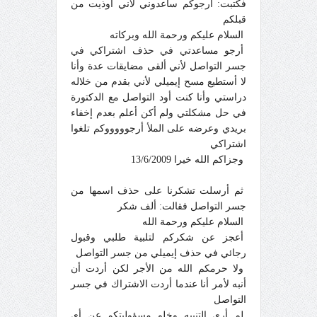
فكتبت: أرجوكم ساعدوني لأني أوذيت من
قبلكم
السلام عليكم ورحمة الله وبركاته
أرجو مساعدتي في حذف اشتراكي في
جسر التواصل لأني ألقى مضايقات عدة وأنا
لا أستطيع مسح إيميلي لأني بقدم من خلاله
دراستي وأنا كنت أود التواصل مع الدكتورة
في حل مشكلتي ولم أكن أعلم بعدم إخفاء
بريدي وعرضه على الملأ أرجوووووكم تلغوا
اشتراكي
وجزاكم الله خيرا
13/6/2009
ثم أرسلت تشكرنا على حذف اسمها من
جسر التواصل فقالت: ألف شكر
السلام عليكم ورحمة الله
أعجز عن شكركم لتلبية طلبي وقبول
رجائي في حذف إيميلي من جسر التواصل
ولا حرمكم الله من الأجر لكن أردت أن
أنبه لأمر أنا عندما أردت الاشتراك في جسر
التواصل
لم أرى التنبيه وخلو مسؤوليتكم عن أي