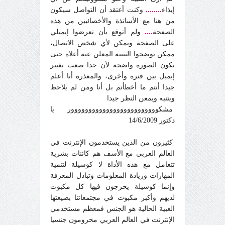
إيذاء
........
وكنت أعتقد أن التواصل سيكون
من هنا مع الأساتذة والأخصائيين من هذه
الصفحة
....
ولم أتوقع بأن تعرضوا إيميلي
على الصفحة ويمكن لأي شخص الاتصال،
ممكن توضحوا التنبيه المعلن عنه أعلاه حتى
تكون الصورة واضحة لأن جدا صعب تغيير
إيميل بين فترة وأخرى، والمعذرة أنا أعلم
جيدا أنتم ما أخطأتم بل أنا ومن لم يلاحظ
ويتنبه ويمعن النظر جيدا
مشكووووووووووووووووووووووووور يا
دكتور 14/6/2009
كثيرون من الذين يستخدمون الإنترنت في
العالم العربي مع الأسف هم كائنات بشرية
تتعامل مع هذه الأداة لا كوسيلة لتنمية
المهارات وزيادة المعلومات وتبادل المعرفة
وإنما كوسيلة يخرجون فيها كل مكبوت
لديهم وأكبر مكبوت في مجتمعاتنا بصيغتها
الغبية الحالية هو الجنس فمعظم مستخدمي
الإنترنت في العالم العربي محرومون جنسيا