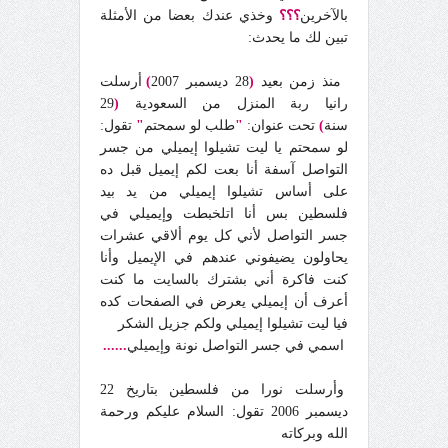
بالآخرين
؟؟؟
وخذي عندك بعضا من الأمثلة
تبين لك ما يحدث:
منذ زمن بعيد
(
28 ديسمبر 2007
)
أرسلت
رانيا ربة المنزل من السعودية
(
29
سنة
)
تحت عنوان:
"
طلب لو سمحتم
"
تقول:
لو سمحتم يا ليت تشيلوا إيميلي من جسر
التواصل آسفة أنا بعت لكم إيميل قبل ده
على أساس تشيلوا إيميلي من يد بيد
فلسطين بس أنا اتلخبطت وإيميلي في
جسر التواصل لأني كل يوم ألاقي عشرات
يحاولون يضيفوني عندهم في الإيميل وأنا
كنت فاكرة أني بشترك بالسايت ما كنت
أعرف أن إيميلي يعرض في الصفحات كده
فيا ليت تشيلوا إيميلي ولكم جزيل الشكر
اسمي في جسر التواصل نونة وإيميلي
......
وأرسلت نورا من فلسطين بتاريخ 22
ديسمبر 2006 تقول: السلام عليكم ورحمة
الله وبركاته