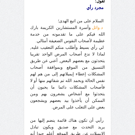
تقول:
مجرد رأي
السلام على من اتبع الهدى؛
د.وائل
وأسرة المستشارين الكريمة بارك
الله فيكم على ما تقدمونه من خدمة
عظيمة لأصحاب النفوس الضعيفة أمثالي.
لي رأي بسيط وأطلب منكم التعقيب عليه,
لماذا لا ندع أصحاب المرض الواحد تقريبا
يتحدثون مع بعضهم البعض, أعني عن طريق
التنسيق من الموقع وبموافقة أصحاب
المشكلات إعطاء إيميلاتهم إلى من هم لهم
نفس الحالة وبحمد الله تم شفائهم منها أو لا
فأصحاب المشكلات دائما ما يحبون أن
يتحدثوا مع أشخاص يشعرون بهم ومن
الممكن أن يأخذوا بيد بعضهم ويشجعون
بعض على التغلب على المرض.
رأيي أن تكون هناك قائمة ينضم إليها من
يريد التحدث مع صديق ويكون تبادل
الإيميلات عن طريق الموقع. أعلم جيدا أنه