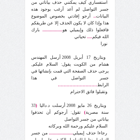
استفساري كيف يمكنني حذف بياناتي من
جسر التواصل لم أعد أرغب بوجود هذه
البيانات
..
أرجو إفادتي بخصوص الموضوع
هذا وإذا كان لا يكون الحذف إلا عن طريقكم
فافعلوا ذلك وإيميلي هو
................
بارك
الله فيكم
....
تحياتي
نورا
وبتاريخ 17 أبريل 2008 أرسل المهندس
هشام من الكويت يقول: السلام عليكم,
يرجى حذف الصفحة التي قمت بإنشائها في
جسر التواصل في هذا
الرابط
………………………
وتقبلوا فائق الاحترام
وبتاريخ 26 مايو 2008 أرسلت د.داليا
(
33
سنة مصرية
)
تقول: أرجوكم أن تحذفوا
بياناتي من جسر التواصل
السلام عليكم ورحمة الله وبركاته
رجاءا حذف إيميلي
...................
من جسر
التواصل نظرا للتواصل الكثيف على إيميلي