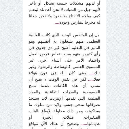
أو لديهم مشكلات جنسية بشكل أو بآخر
لأنهم جيل من الشباب لا نحن أعددناه ليتعلم
كيف يواجه الانفتاح بلا حدود ولا نحن جعلنا
له مخرجا ليمارس وجوده
....
بل إن المتنفس الوحيد الذي كانت الغالبية
العظمى منهم يشغلون به أنفسهم وهو
التميز في التعليم أصبح غير ذي جدوى في
رأي كثيرين منهم بسبب تقلص فرص العمل
واعتماد الأمر على أشياء أخرى غير
المستوى العلمي كالوساطة والرشوة وغير
ذلك
....
يعني كان الله في عون هؤلاء
فعلا
.....
لكن في نفس الوقت لا يصح أن
ننسى أن هذه الكائنات عندما تمنح
الخصوصية والقدرات التفاعلية والمواد
الفيلمية التي تقدمها الإنترنت لابد ستتخذ
تصرفاتها منحى جنسيا ولابد من سلوك ما
يسلكونه، ومن ذلك محاولة الإيقاع بالبنات
الصغيرات قليلات الخبرة أو
عديماتها
.....
وصحيح أن هناك الآن مواقع