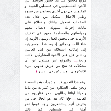
موقع مجانين في مد جسور التواصل بين
الأخوة الفلسطينيين في فلسطين الحبيبة أو
المقيمين في دول أخرى ويعانون من قسوة
وظلم الاحتلال, يمكنك من خلال هذه
الصفحات تسجيل بياناتك والاطلاع على
بيانات إخوانك لسهولة الاتصال معهم
ومواساتهم والمساهمة معهم في تخفيف
الأزمات حتى يتحقق العدل وتنتهي الأزمة إن
شاء الله
..
ومجانين إذ يمد هذا الجسر ينبه
إلى إمكانية استغلاله من قبل العابثين
وبالتالي فإن على الأخوة المشاركين الانتباه
والحذر
...
والموقع غير مسئول عن أي
مشكلات قد تنتج من عرض عناوين البريد
الإليكتروني للمشاركين في الجسر
.)..
رغم هذا التحذير فإننا منذ بدأت هذه الصفحة
ونحن نتلقى الشكاوى من كثيرات من بناتنا
وأحيانا أبنائنا يطالبون بمحو عناوينهم من
القائمة
....
فإذا كان هذا هو الحال في من
يفترض أنهم يستشعرون واجبا قوميا نحو
أهلنا في فلسطين فما بالك