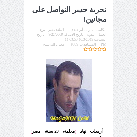
تجربة جسر التواصل على
مجانين!
الكاتب:
أ.د وائل أبو هندي
البلد:
مصر
نوع
العمل:
مدونة
تاريخ الاضافة 8/22/2009
تاريخ
التحديث 10/3/2019 11:03:58
PM
المشاهدات 9809
معدل الترشيح
أرسلت نهاد
(
معلمة، 29 سنة، مصر
)