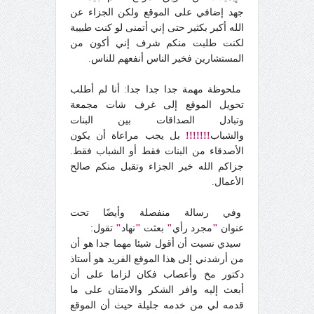
جهد إضافي على الموقع ولكن الجزاء عن
الله أكبر بكثير حتى إني أتمنى لو كنت طبيبة
لكنت طلبت منكم شرف إني أكون من
المستشارين فخير الناس أنفعهم للناس.
ملحوظة مهمة جدا جدا جدا: أنا لم أطلب
تحويل الموقع إلى غرف شات مجمعة
وتبادل الصداقات بين البنات
والشباب
!!!!!!!
بل يجب مراعاة أن يكون
الأصدقاء من البنات فقط أو الشباب فقط.
جزاكم الله خير الجزاء وتقبل منكم صالح
الأعمال.
وفي رسالة منفصلة وأيضًا تحت
عنوان
"
مجرد رأي
"
بعثت
"
نهاد
"
تقول:
سيدي نسيت أن أقول شيئا مهما جدا هو أن
من أرشدني إلى هذا الموقع الفريد هو أستاذ
دكتور مخ وأعصاب فكان لزاما على أن
أبعث إليه وافر الشكر والامتنان على ما
قدمه لي من خدمه جليلة حيث أن الموقع