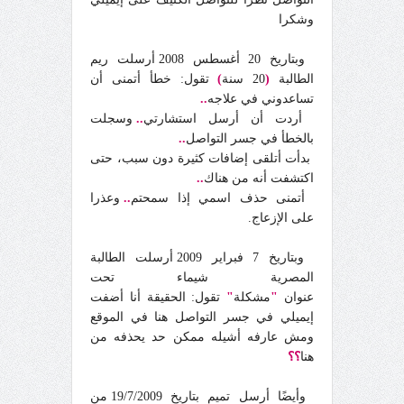
وشكرا
وبتاريخ 20 أغسطس 2008 أرسلت ريم
الطالبة
(
20 سنة
)
تقول: خطأ أتمنى أن
تساعدوني في علاجه
..
أردت أن أرسل استشارتي
..
وسجلت
بالخطأ في جسر التواصل
..
بدأت أتلقى إضافات كثيرة دون سبب، حتى
اكتشفت أنه من هناك
..
أتمنى حذف اسمي إذا سمحتم
..
وعذرا
على الإزعاج.
وبتاريخ 7 فبراير 2009 أرسلت الطالبة
المصرية شيماء تحت
عنوان
"
مشكلة
"
تقول: الحقيقة أنا أضفت
إيميلي في جسر التواصل هنا في الموقع
ومش عارفه أشيله ممكن حد يحذفه من
هنا
؟؟
وأيضًا أرسل تميم بتاريخ 19/7/2009 من