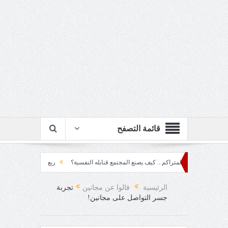
قائمة التصفح
عنف المتراكم... كيف يصنع المجتمع قنابله النفسية؟
ربع قرن!!
رزقٌ من يستكثره؟!
الرئيسية
قالوا عن مجانين
تجربة
جسر التواصل على مجانين!