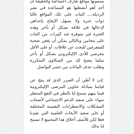
يسمونها مواقع تعارف اجتماعية والحقيقة أن
أحد أهم أنشطتها هو المساعدة في نشر
الرذيلة
....
البنات على تلك المواقع غالبا
ذوات خبرة ولا يسهل الإيقاع بإحداهن
لإدخالها في علاقة بشكل أو بآخر وهذه
الخبرة غير متوفرة عند كثيرات من البنات
على مجانين وبالتالي يمكن أن يقعن ضحية
للمتفرغين للبحث عن علاقات، أو على الأقل
يتعرضن للأذى الإليكتروني بشكل أو بآخر
مثلما يتضح لك من الشكاوى المتكررة
وطلب حذف البيانات من جسر التواصل.
إذن لا أظن أن الضرر الذي قد ينتج عن
قيامنا بمبادلة عناوين المرضى الإليكترونية
فيما بينهم يسمح لنا بالنظر في النفع المنتظر
سواء على صعيد الدعم الاجتماعي لأصحاب
المشكلات والاضطرابات النفسية المختلفة
أو على صعيد الأبحاث العلمية التي تفيدنا
فعلا لكن للأسف أخلاق هذا المجتمع لا تسمح
لنا بذلك.