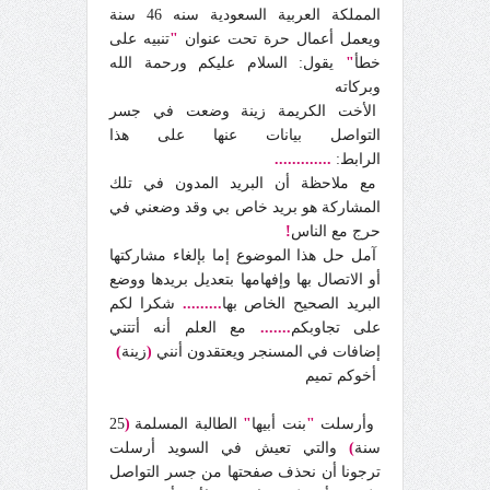
المملكة العربية السعودية سنه 46 سنة
ويعمل أعمال حرة تحت عنوان
"
تنبيه على
خطأ
"
يقول: السلام عليكم ورحمة الله
وبركاته
الأخت الكريمة زينة وضعت في جسر
التواصل بيانات عنها على هذا
الرابط:
.............
مع ملاحظة أن البريد المدون في تلك
المشاركة هو بريد خاص بي وقد وضعني في
حرج مع الناس
!
آمل حل هذا الموضوع إما بإلغاء مشاركتها
أو الاتصال بها وإفهامها بتعديل بريدها ووضع
البريد الصحيح الخاص بها
.........
شكرا لكم
على تجاوبكم
.......
مع العلم أنه أتتني
إضافات في المسنجر ويعتقدون أنني
(
زينة
)
أخوكم تميم
وأرسلت
"
بنت أبيها
"
الطالبة المسلمة
(
25
سنة
)
والتي تعيش في السويد أرسلت
ترجونا أن نحذف صفحتها من جسر التواصل