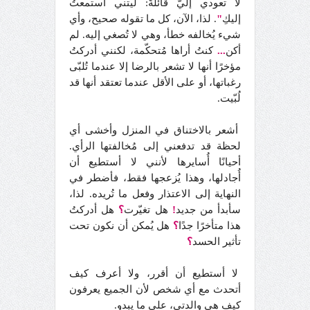
لا تعودي إليّ قائلةً: ليتني استمعتُ
إليكِ
"
. لذا، الآن، كل ما تقوله صحيح، وأي
شيء يُخالفه خطأ، وهي لا تُصغي إليه. لم
أكن
...
كنتُ أراها مُتحكّمة، لكنني أدركتُ
مؤخرًا أنها لا تشعر بالرضا إلا عندما تُلبّى
رغباتها، أو على الأقل عندما تعتقد أنها قد
لُبّيت.
أشعر بالاختناق في المنزل وأخشى أي
لحظة قد تدفعني إلى مُخالفتها الرأي.
أحيانًا أُسايرها لأنني لا أستطيع أن
أُجادلها، وهذا يُزعجها فقط، فأضطر في
النهاية إلى الاعتذار وفعل ما تُريده. لذا،
سأبدأ من جديد
!
هل تغيّرت
؟
هل أدركتُ
هذا متأخرًا جدًا
؟
هل يُمكن أن نكون تحت
تأثير الحسد
؟
لا أستطيع أن أقرر، ولا أعرف كيف
أتحدث مع أي شخص لأن الجميع يعرفون
كيف هي والدتي، على ما يبدو.