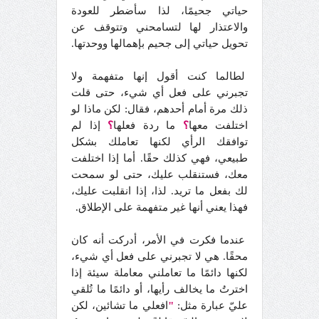
حياتي جحيمًا، لذا سأضطر للعودة
والاعتذار لها لتسامحني وتتوقف عن
تحويل حياتي إلى جحيم بإهمالها ووحدتها.
لطالما كنت أقول إنها متفهمة ولا
تجبرني على فعل أي شيء، حتى قلت
ذلك مرة أمام أحدهم، فقال: لكن ماذا لو
اختلفت معها
؟
ما ردة فعلها
؟
إذا لم
توافقك الرأي لكنها تعاملك بشكل
طبيعي، فهي كذلك حقًا. أما إذا اختلفت
معك، فستنقلب عليك، حتى لو سمحت
لك بفعل ما تريد. لذا، إذا انقلبت عليك،
فهذا يعني أنها غير متفهمة على الإطلاق.
عندما فكرت في الأمر، أدركت أنه كان
محقًا. هي لا تجبرني على فعل أي شيء،
لكنها دائمًا ما تعاملني معاملة سيئة إذا
اخترتُ ما يخالف رأيها، أو دائمًا ما تُلقي
عليّ عبارة مثل:
"
افعلي ما تشائين، لكن