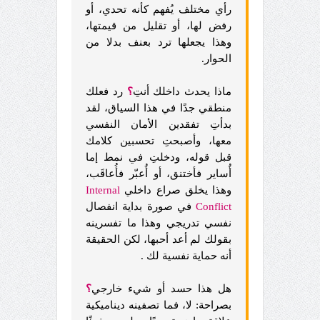
رأي مختلف يُفهم كأنه تحدي، أو
رفض لها، أو تقليل من قيمتها،
وهذا يجعلها ترد بعنف بدلا من
الحوار.
ماذا يحدث داخلك أنتِ
؟
رد فعلك
منطقي جدًا في هذا السياق، لقد
بدأتِ تفقدين الأمان النفسي
معها، وأصبحتِ تحسبين كلامك
قبل قوله، ودخلتِ في نمط إما
أُساير فأختنق، أو أُعبّر فأُعاقَب،
وهذا يخلق صراع داخلي
Internal
Conflict
في صورة بداية انفصال
نفسي تدريجي وهذا ما تفسرينه
بقولك لم أعد أحبها، لكن الحقيقة
أنه حماية نفسية لك .
هل هذا حسد أو شيء خارجي
؟
بصراحة: لا، فما تصفينه ديناميكية