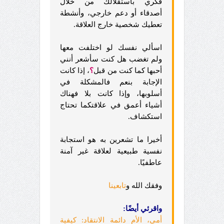
فكري باستقلالك من خلال
أصدقاء أو دعم خارجي، وأنشطة
تعطيك شخصية خارج العلاقة.
اسألي نفسك لو اختلفت معها
ولم تغضب هل كنت سأشعر أنني
أحبها كما كنت من قبل
؟
، إذا كانت
الإجابة بنعم فالمشكلة في
أسلوبها، وإذا كانت بلا فهناك
أشياء أعمق في علاقتكما تحتاج
استكشاف.
أخيرا ما تشعرين به هو استجابة
نفسية طبيعية لعلاقة غير آمنة
عاطفيًا.
وفقك الله و
تابعينا
واقرئي أيضًا:
أمي، الأم دائمة الانتقاد: كيفية