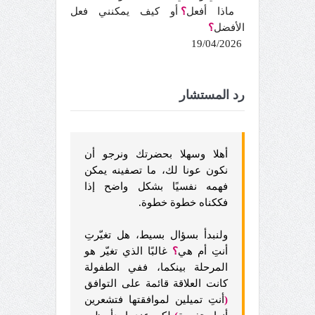
ماذا أفعل
؟
أو كيف يمكنني فعل
الأفضل
؟
19/04/2026
رد المستشار
أهلا وسهلا بحضرتك ونرجو أن
نكون عونا لك، ما تصفينه يمكن
فهمه نفسيًا بشكل واضح إذا
فككناه خطوة خطوة.
ولنبدأ بسؤال بسيط، هل تغيّرتِ
أنتِ أم هي
؟
غالبًا الذي تغيّر هو
المرحلة بينكما، ففي الطفولة
كانت العلاقة قائمة على التوافق
(
أنتِ تميلين لموافقتها فتشعرين