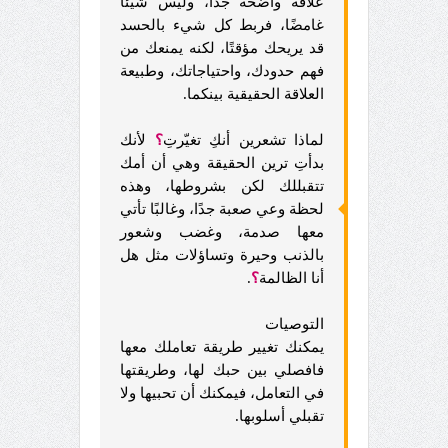
علاقة واضحة جدًا، وليس شيئًا
غامضًا، فربط كل شيء بالحسد
قد يريحك مؤقتًا، لكنه يمنعك من
فهم حدودك، واحتياجاتك، وطبيعة
العلاقة الحقيقية بينكما.
لماذا تشعرين أنكِ تغيّرتِ
؟
لأنك
بدأتِ ترين الحقيقة وهي أن أمك
تتقبللك لكن بشروطها، وهذه
لحظة وعي صعبة جدًا، وغالبًا تأتي
معها صدمة، وغضب وشعور
بالذنب وحيرة وتساؤلات مثل هل
أنا الظالمة
؟
.
التوصيات
يمكنك تغيير طريقة تعاملك معها
فافصلي بين حبك لها، وطريقتها
في التعامل، فيمكنك أن تحبيها ولا
تقبلي أسلوبها.