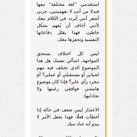
استخدمي
"
لغة مختلفة
"
معها
فبدلا من أنتِ لا تفهمينني، جربي
أشعر أنني أتردد في الكلام معك
لأنني أخاف أن يُفهم بشكل
خاطئ، فهذا يقلل دفاعاتها
النفسية وتحفزها معك.
ليس كل اختلاف يستحق
المواجهة، اسألي نفسك هل هذا
الموضوع الذي نختلف فيه مهم
لحياتي أو مستقبلي أو عملي
؟
أم
مجرد رأي عابر
؟
فإذا كان موضوع
هامشي فوافقي رغبتها ولا
تجادليها.
الاعتذار ليس ضعف في حالة إذا
أخطأتِ فعلًا، فهذا يجعل الأمر لا
يبدو أنه عناد منك.