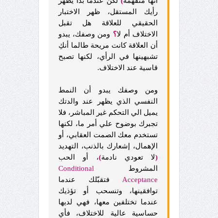
أنها متفهمة
)
لكن عندما بدأ يظهر
رأيك المستقل، ظهر الاختبار
الحقيقي للعلاقة هل تقبل
الاختلاف أم لا
؟
ومن وصفك، يبدو
أن العلاقة كانت مريحة طالما أنكِ
تشبهينها في الرأي، لكنها تصبح
قاسية عند الاختلاف.
ومن وصفك يبدو أن النمط
النفسي الذي يظهر عند والدتك
يميل الي التحكم غير المباشر، فلا
تجبرك بوضوح علي أمر ما، لكنها
تستخدم معك الصمت العقابي، أو
الإهمال، إشعارك بالذنب، التهديد
(
لا تعودي نادمة
)
، أو الحب
المشروط
Conditional
Acceptance
فتقبّلك عندما
توافقينها، وتنسحب أو تؤذيك
عندما تختلفين معها، فهي لديها
حساسية عالية للاختلاف، فأي