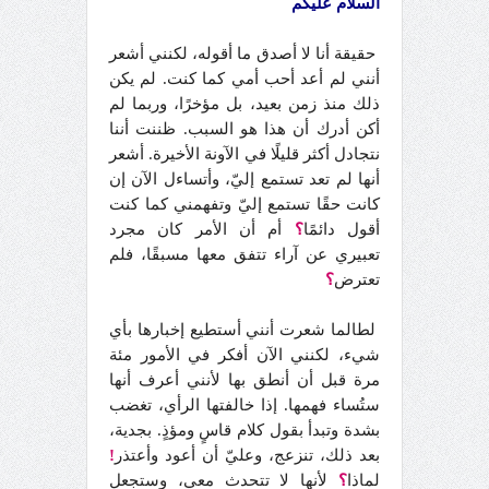
السلام عليكم
حقيقة أنا لا أصدق ما أقوله، لكنني أشعر
أنني لم أعد أحب أمي كما كنت. لم يكن
ذلك منذ زمن بعيد، بل مؤخرًا، وربما لم
أكن أدرك أن هذا هو السبب. ظننت أننا
نتجادل أكثر قليلًا في الآونة الأخيرة. أشعر
أنها لم تعد تستمع إليّ، وأتساءل الآن إن
كانت حقًا تستمع إليّ وتفهمني كما كنت
أقول دائمًا
؟
أم أن الأمر كان مجرد
تعبيري عن آراء تتفق معها مسبقًا، فلم
تعترض
؟
لطالما شعرت أنني أستطيع إخبارها بأي
شيء، لكنني الآن أفكر في الأمور مئة
مرة قبل أن أنطق بها لأنني أعرف أنها
ستُساء فهمها. إذا خالفتها الرأي، تغضب
بشدة وتبدأ بقول كلام قاسٍ ومؤذٍ. بجدية،
بعد ذلك، تنزعج، وعليّ أن أعود وأعتذر
!
لماذا
؟
لأنها لا تتحدث معي، وستجعل