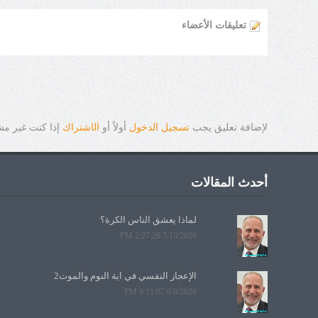
تعليقات الأعضاء
لإضافة تعليق يجب
تسجيل الدخول
أولاً أو
ال
ا
شتراك
إذا كنت غير م
أحدث المقالات
لماذا يعشق الناس الكرة؟
7/13/2026 2:27:26 PM
الإعجاز النفسي في آية النوم والموت2
6/8/2026 6:11:07 PM