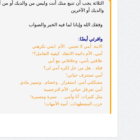
الثلاثة يجب أن تنبع منك أنت وليس من والديك أو م
والديك أو الآخرين
وفقك الله وإيانا لما فيه الخير والصواب
واقرئي أيضًا:
الابنة: أمي لا تحبني.. الأم: ابنتي تكرهني
أمي، الأم دائمة الانتقاد: كيفية التعامل؟!
علاقتي بأمي، وخلافاتي مع أبي
فتاة... هل من حل لكره أمي لى؟
أمي تستنزف حياتي!
مشكلتي أمي: استفزاز.. وخصام.. وتمييز مادي
أمي تعرقل حياتي: الأم النرجسية
مثل كثيرات: أنا وأمي..... سيرة ومسيرة!
حزب المضطهدات: أمية الأمهات!