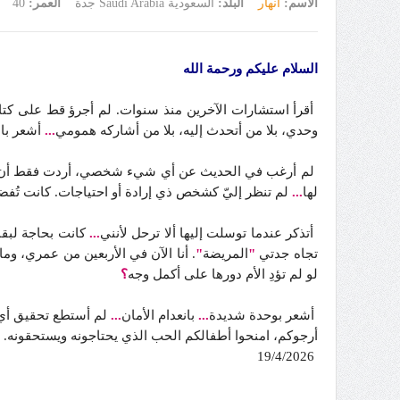
الاسم:
أنهار
البلد:
السعودية Saudi Arabia جدة
العمر:
40
السلام عليكم ورحمة الله
أقرأ استشارات الآخرين منذ سنوات. لم أجرؤ قط على كتاب
وحدي، بلا من أتحدث إليه، بلا من أشاركه همومي
...
أشعر بال
لم أرغب في الحديث عن أي شيء شخصي، أردت فقط أن أقول مر
لها
...
لم تنظر إليّ كشخص ذي إرادة أو احتياجات. كانت تُفضل دائ
أتذكر عندما توسلت إليها ألا ترحل لأنني
...
كانت بحاجة لبقا
تجاه جدتي
"
المريضة
"
. أنا الآن في الأربعين من عمري، وم
لو لم تؤدِ الأم دورها على أكمل وجه
؟
أشعر بوحدة شديدة
...
بانعدام الأمان
...
لم أستطع تحقيق أي
أرجوكم، امنحوا أطفالكم الحب الذي يحتاجونه ويستحقونه. ل
19/4/2026