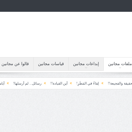
ملفات مجانين
إبداعات مجانين
قياسات مجانين
قالوا عن مجانين
يعة!!
لِقاءُ في المَطَرِ!
أين القيادة!!
رسائل... لم أرسلها!
أيامنا!!
خي