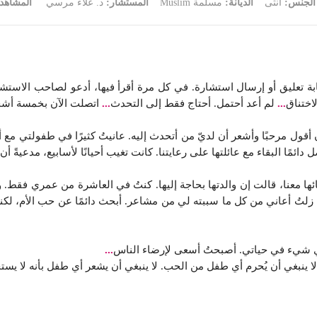
الجنس:
أنثى
الديانة:
مسلمة Muslim
المستشار:
د. علاء مرسي
المشاهد
ة تعليق أو إرسال استشارة. في كل مرة أقرأ فيها، أدعو لصاحب الاستشا
اختناق
...
لم أعد أحتمل. أحتاج فقط إلى التحدث
...
اتصلت الآن بخمسة أش
حبًا وأشعر أن لديّ من أتحدث إليه. عانيتُ كثيرًا في طفولتي مع أم نرج
مًا البقاء مع عائلتها على رعايتنا. كانت تغيب أحيانًا لأسابيع، مدعيةً أن و
ئها معنا، قالت إن والدتها بحاجة إليها. كنتُ في العاشرة من عمري فقط.
ا زلتُ أعاني من كل ما سببته لي من مشاعر. أبحث دائمًا عن حب الأم، لكن
 شيء في حياتي. أصبحتُ أسعى لإرضاء الناس
...
ا ينبغي أن يُحرم أي طفل من الحب. لا ينبغي أن يشعر أي طفل بأنه لا يس