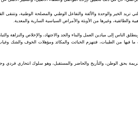
 التي تريد الخير والوحدة والألفة والتفاعل الوطني والمصلحة الوطنية، وتتنقى 
هبية والطائفية، وغيرها من الأوبئة والأمراض السياسية السارية والمعدية.
لق الناس إلى ميادين العمل والبناء والجد والاجتهاد، والإخلاص والنزاهة والتب
ما فيها من الطيبات، فتنهزم الخبائث والمكائد ومؤهلات الخوف والشك وغياب ا
يمة بحق الوطن، والتأريخ والحاضر والمستقبل، وهو سلوك انتحاري فردي وجم