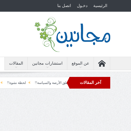
الرئيسية
دخـول
اتصل بنا
عن الموقع
استشارات مجانين
المقالات
آخر المقالات
رزقٌ من يستكثره؟!
منطق الأرضة والسياسة!!
لحظة نشوة!!
سياسة!!
نطفئ.... الدهشة!