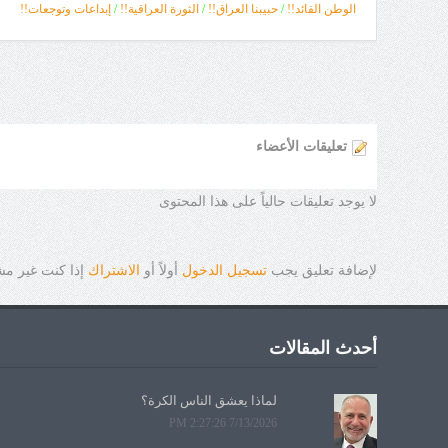
الوطن القائد!!
/
حبيبنا العراق!!
/
الثورة العراقية!!
/
إبداعات وتوجعات!!
تعليقات الأعضاء
لا يوجد تعليقات حالياً على هذا المحتوى
لإضافة تعليق يجب
تسجيل الدخول
أولاً أو
الاشتراك
إذا كنت غير م
أحدث المقالات
لماذا يعشق الناس الكرة؟
7/13/2026 2:27:26 PM