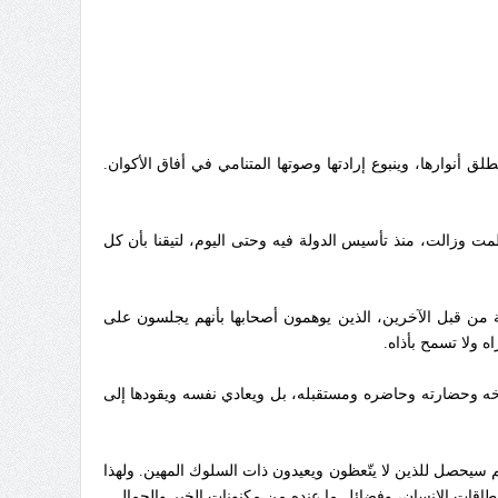
 أنوارها، وينبوع إرادتها وصوتها المتنامي في أفاق الأكوان.
طمت وزالت، منذ تأسيس الدولة فيه وحتى اليوم، لتيقنا بأن كل
من قبل الآخرين، الذين يوهمون أصحابها بأنهم يجلسون على
ه ولا تسمح بأذاه.
يخه وحضارته وحاضره ومستقبله، بل ويعادي نفسه ويقودها إلى
م سيحصل للذين لا يتّعظون ويعيدون ذات السلوك المهين. ولهذا
طاقات الإنسان، وفضائل ما عنده من مكنونات الخير والجمال.