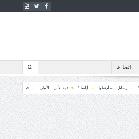
اتصل بنا
ائل... لم أرسلها!
أيامنا!!
خيبة الأمل.... الأولى!
خذ وطالب
قطار المصال