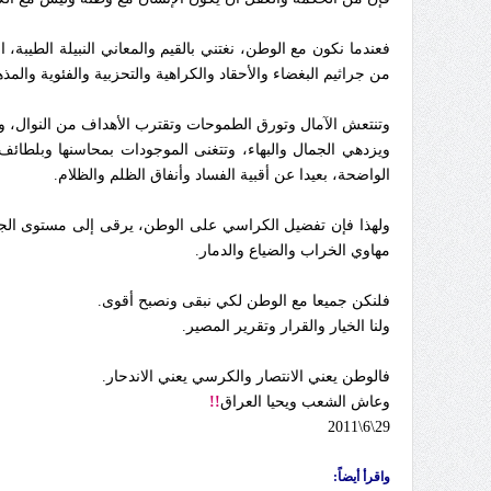
فعندما نكون مع الوطن، نغتني بالقيم والمعاني النبيلة الطيبة،
من جراثيم البغضاء والأحقاد والكراهية والتحزبية والفئوية والمذ
وتنتعش الآمال وتورق الطموحات وتقترب الأهداف من النوال، وينط
ويزدهي الجمال والبهاء، وتتغنى الموجودات بمحاسنها وبلطائف 
الواضحة، بعيدا عن أقبية الفساد وأنفاق الظلم والظلام.
ولهذا فإن تفضيل الكراسي على الوطن، يرقى إلى مستوى الجر
مهاوي الخراب والضياع والدمار.
فلنكن جميعا مع الوطن لكي نبقى ونصبح أقوى.
ولنا الخيار والقرار وتقرير المصير.
فالوطن يعني الانتصار والكرسي يعني الاندحار.
وعاش الشعب ويحيا العراق
!!
29\6\2011
واقرأ أيضاً: