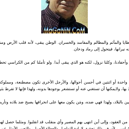
ا والمآثم والمظالم والمفاسد والخسران. الوطن يبقى، لأنه قلب الأرض ومنطلق
يرانها، فيتحول إلى رماد ودخان.
حفادنا، وكلنا نزول، لكنه هو الذي يبقى أبدا. ولو تأملنا كم من الكراسي تح
احدة أو اثنتين في أحسن أحوالها، والأرجل الأخرى تكون مصطنعة، ومملوكة 
 ولايمكنها أن تستغني عنه أو تستشعر بوجودها بدونه، ولهذا فإنها لا تفرط بثرا
 بالبلاد، ولهذا فهي ضده، ومَن يكون معها على انحرافها يصبح ضد بلاده وتأر
من العقود، وإلى أين انتهى بهم المصير وأي منقلب قد انقلبوا. ومثلما حصل له
اسي، لأن في ذلك تحقيق لإرادة التواصل والعطاء الأصيل، والتعبير الأمثل عن 