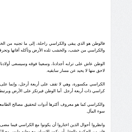
فالوطن هو الذي يبقى والكراسي راحلة، إلى ما تجنيه من الخطاي
والكراسي من خشب، والخشب تلده الأرض وتأكله آفاتها وتحرقه ن
الوطن عاش على ترابه أجدادنا، وسعينا فوقه وسيسعى أولادنا وأ
لاحق منها لا يحيد عن مسار سابقيه.
الكراسي مكسورة، وهي لا تقف على أربعة أرجل، وإنما على و
كراسي ذات أربعة أرجل. أما الوطن فيرتكز على الأرض ويرتبط بها،
والكراسي كما هو معروف أكثرها أدوات لتحقيق مصالح الطامعين
سوء المآل.
وانظروا أحوال الذين اختاروا أن يكونوا مع الكراسي فيما مضى 
فإن من الحكمة والعقل أن يكون الإنسان مع وطنه وليس مع الكر