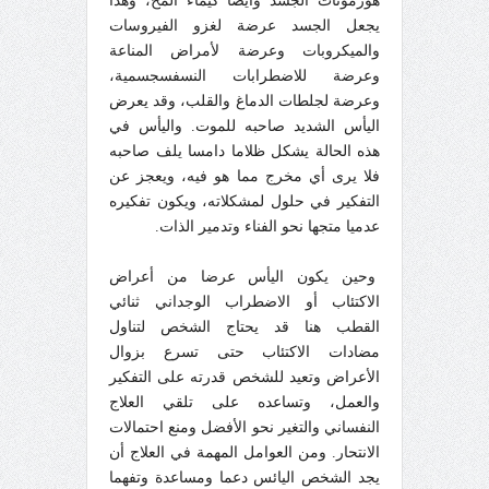
هورمونات الجسد وأيضا كيماء المخ، وهذا
يجعل الجسد عرضة لغزو الفيروسات
والميكروبات وعرضة لأمراض المناعة
وعرضة للاضطرابات النسفسجسمية،
وعرضة لجلطات الدماغ والقلب، وقد يعرض
اليأس الشديد صاحبه للموت. واليأس في
هذه الحالة يشكل ظلاما دامسا يلف صاحبه
فلا يرى أي مخرج مما هو فيه، ويعجز عن
التفكير في حلول لمشكلاته، ويكون تفكيره
عدميا متجها نحو الفناء وتدمير الذات.
وحين يكون اليأس عرضا من أعراض
الاكتئاب أو الاضطراب الوجداني ثنائي
القطب هنا قد يحتاج الشخص لتناول
مضادات الاكتئاب حتى تسرع بزوال
الأعراض وتعيد للشخص قدرته على التفكير
والعمل، وتساعده على تلقي العلاج
النفساني والتغير نحو الأفضل ومنع احتمالات
الانتحار. ومن العوامل المهمة في العلاج أن
يجد الشخص اليائس دعما ومساعدة وتفهما