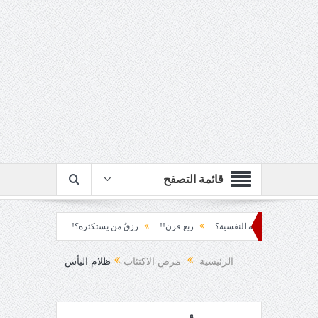
قائمة التصفح
جتمع قنابله النفسية؟
ربع قرن!!
رزقٌ من يستكثره؟!
منطق الأرضة والسياسة
الرئيسية
مرض الاكتئاب
ظلام اليأس