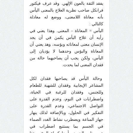
يفقد الثقة بالعون الإلهي. وقد عرف فيكتور
فرانكل صاحب نظرية العلاج بالمعنى اليأس
بأنه معاناة اللامعنى، ووضع له معادلة
كالتالي :
اليأس = المعاناة – المعنى. وهذا يعني في
رأيه أن علاج اليأس يكمن في أن يجد
الإنسان معنى لمعاناته وبؤسه، وهذ يعني أن
المعاناة والبؤس وحدهما لا يؤديان إلى
اليأس، ولكن يجب أن يصاحبهما حالة من
فقدان المعنى لما يحدث.
وحالة اليأس قد يصاحبها فقدان لكل
المشاعر الإيجابية وفقدان للشهية للطعام
وللجنس، وفقدان للرغبة في الحياة،
واضطرابات في النوم، وعدم القدرة على
التواصل الاجتماعي، وعدم القدرة على
التفكير في الحلول، وبالإضافة لذلك ينهار
جهاز المناعة ويضطرب نشاط الغدد الصماء
في الجسم بما يستتبع اضطراب في