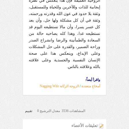
الروحية العميقة فإن هذا ينعكس في نظرة
إيجابية للذات وللآخرين وللحياة وللمستقبل،
وثقة بلا حدود في عون الله وقدرته ورحمته،
وثقة في أن كل مشكلة ولها حل، وأن بعد
كل عسر يسرا، وأن مالا نستطيعه اليوم قد
نستطيعه غدا، وهذا كله يصاحبه حالة من
السعادة والطمأنينة والرضا وانشراح الصدر
وراحة الضمير، والقدرة على حل المشكلات
وعلى الإبداع، وينعكس هذا على صحة
الإنسان النفسية والجسدية وعلى علاقته
بالله وعلاقته بالناس.
واقرأ أيضاً:
أمخاخ متعددة
/
الزوجة الزنّانة Nagging Wife
المشاهدات 3536 معدل الترشيح 0
تقييم
تعليقات الأعضاء