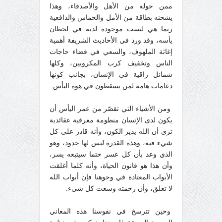
ممن حوله من الأهل والأصدقاء، وهذا
يشحنه بطاقة من الأمل والحماس والدافعية
ربما هي ليست موجودة لديه في لحظان
يأسه، وقد ورد في الأحاديث الشريفة أهمية
إغاثة الملهوف، والسعي في قضاء حاجات
الناس وتخفيف كرب المكروبين، وكلها
شمائل راقية في الإنسان، بجانب كونها
دعامات هامة لمن يسقطون في هوة اليأس.
ومن الأشياء التي تقصّر من عمر اليأس أن
يكون لدى الإنسان منظومة معرفية عقائدية
ترى أن الله يدير الكون، وأنه قادر على كل
شيء فيه، وهذه القدرة ليس لها حدود، وهو
الذي وعد بأن كل عسر حتما سيتبعه يسر،
وأن هذا هو قانون الحياة، وأنه كلما أغلقت
الأبواب المعتادة في وجوهنا فإن أبواب الله
لا تغلق، وأن رحمته وسعت كل شيء.
وحين تترسخ في نفوسنا هذه المعاني