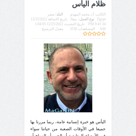
ظلام اليأس
الكاتب:
أ.د محمد المهدي
البلد:
مصر
Egypt
نوع العمل:
مقال
تاريخ الاضافة 12/25/2022
9:41:34 PM
تاريخ التحديث 12/25/2022 1:04:05
AM
المشاهدات 3536
معدل الترشيح
اليأس هو خبرة إنسانية عامة، ربما مررنا بها
جميعا في الأوقات الصعبة من حياتنا سواء
في الأوضاع الوظيفية أو الحب أو الزواج أو