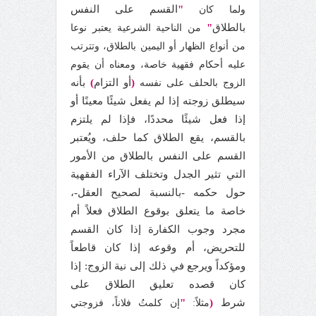
"
القسم على النفس
ولما كان
بالطلاق
"
من الناحية الشرعية يعتبر نوعا
من أنواع الظهار أو اليمين بالطلاق، وتترتب
عليه أحكام فقهية خاصة، ومعناه أن يقوم
(
أو التزام
)
بأنه
الزوج بالحلف على نفسه
سيطلق زوجته إذا لم يفعل شيئًا معينًا أو
إذا فعل شيئًا محددًا، فإذا لم يلتزم
بالقسم، يقع الطلاق كما حلف، ويُعتبر
القسم على النفس بالطلاق من الأمور
التي تثير الجدل وتختلف الآراء الفقهية
حول حكمه -بالنسبة لصحيح العقل-،
خاصة ما يتعلق بوقوع الطلاق فعلاً أم
مجرد وجوب الكفارة إذا كان القسم
للتحريض، أم وقوعه إذا كان قاطعاً
ومؤكداً ويرجع في ذلك إلى نية الزوج: إذا
كان قصده تعليق الطلاق على
شرط
(
"
مثلاً:
إن كلمتُ فلاناً، فزوجتي