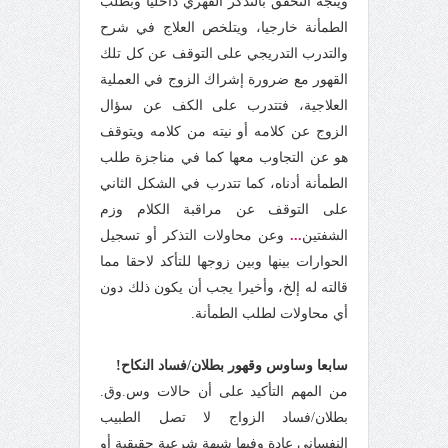
ويتجه التحقق بالتذكر القهري داخليا وبطلب
الطمأنة خارجيا، ويتلخص العلاج في شرح
والتدرب التدريجي على التوقف عن كل تلك
القهور مع ضرورة إشراك الزوج في العملية
العلاجية، فتتدرب على الكف عن سؤال
الزوج عن كلامه أو نيته من كلامه ويتوقف
هو عن التجاوب معها كما في مناجزة طلب
الطمأنة أدناه، كما تتدرب في الشكل الثاني
على التوقف عن مراقبة الكلام وزم
الشفتين
...
وعن محاولات التذكر أو تسجيل
الحوارات بينها وبين زوجها للتأكد لاحقا مما
قالته له إلخ، وأخيرا يجب أن يكون ذلك دون
أي محاولات لطلب الطمأنة.
سابعا وساوس وقهور بطلان/فساد النكاح!
من المهم التأكيد على أن حالات وس.وق.
بطلان/فساد الزواج لا تصل الطبيب
النفساني عادة وفيها شبهة شرعية حقيقية أو