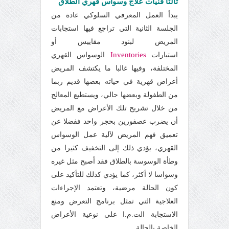
ثالثا فنيات علاج وسواس قهري الطلاق
يبدأ العمل المعرفي السلوكي عادة من
الجلسة الثانية التي تراجع فيها استجابات
المريض لبنود مقاييس أو
Inventories
استبارات
الوسواس القهري
المختلفة، وفيها غالبا ما يكتشف المريض
أعراض قهرية في حياته بعضها قديم ربما
من الطفولة وبعضها حالي، ويستطيع المعالج
من خلال تشريح تلك الأعراض مع المريض
أن يضرب عصفورين بحجر واحد ففضلا عن
تعميق فهم المريض لآلية عمل الوسواس
القهري، يؤدي ذلك إلى التخفيف كثيرا من
وطأة الوسوسة بالطلاق فقد أصبح مثل غيره
وسواسا لا أكثر، كما يؤدي كذلك للتأكيد على
كون الحالة مرضية، وتعتمد الإجراءات
العلاجية التي تمثل برنامج التعرض ومنع
الاستجابة الت.م.ا على نوعية الأعراض
الخاصة بالحالة.