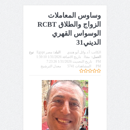
وساوس المعاملات
الزواج والطلاق RCBT
الوسواس القهري
الديني31
الكاتب:
أ.د وائل أبو هندي
البلد:
مصر Egypt
نوع
العمل:
مقال
تاريخ الاضافة 1/31/2026 1:59:10
PM
تاريخ التحديث 1/31/2026 7:23:26
PM
المشاهدات 5741
معدل الترشيح