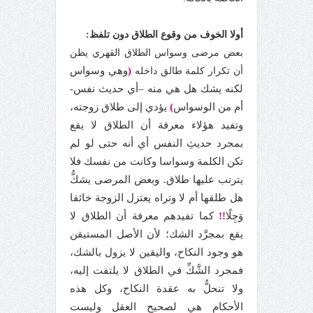
أولا الخوف من وقوع الطلاق دون تلفظ:
بعض مرضى وسواس الطلاق القهري يظن
(
وهي وسواس
أن تكرار كلمة طالق داخله
لكنه يشك هل هي منه –أي حديث نفس-
أم من الوسواس
)
يؤدي إلى طلاق زوجته،
وتفيد هؤلاء معرفة أن الطلاق لا يقع
بمجرد حديثِ النفس أي أنه حتى لو لم
تكن الكلمة وسواسا وكانت من نفسك فلا
يترتب عليها طلاق. وبعض المرضى يشكُّ
هل طلقها أم لا وتراه يعتزل الزوجة خائفا
وَجِلًا
!!
كما تفيدهم معرفة أن الطلاق لا
يقع بمجرَّد الشك؛ لأن الأصل المستيقن
هو وجود النكاح، واليقين لا يزول بالشك،
فمجرد الشَّكِّ في الطلاق لا يلتفت إليه،
ولا تنحلُّ به عقدة النكاح، وكل هذه
الأحكام هي لصحيح العقل وليست