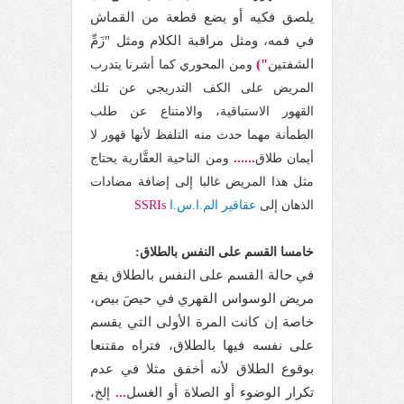
يلصق فكيه أو يضع قطعة من القماش
في فمه، ومثل مراقبة الكلام ومثل "زَمِّ
الشفتين
")
ومن المحوري كما أشرنا يتدرب
المريض على الكف التدريجي عن تلك
القهور الاستباقية، والامتناع عن طلب
الطمأنة مهما حدث منه التلفظ لأنها قهور لا
......
أيمان طلاق
ومن الناحية العقَّارية يحتاج
مثل هذا المريض غالبا إلى إضافة مضادات
الذهان إلى
عقاقير الم.ا.س.ا
SSRIs
خامسا القسم على النفس بالطلاق:
في حالة القسم على النفس بالطلاق يقع
مريض الوسواس القهري في حيصَ بيص،
خاصة إن كانت المرة الأولى التي يقسم
على نفسه فيها بالطلاق، فتراه مقتنعا
بوقوع الطلاق لأنه أخفق مثلا في عدم
تكرار الوضوء أو الصلاة أو الغسل
...
إلخ،