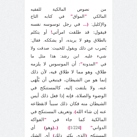
من نصوص المالكية للفقيه
"
"
المالكي
المواق
في كتابه التاج
(...
في رجل توسوسه نفسه
والإكليل:
فيقول: قد طلقت امرأتي
!
أو يتكلم
بالطلاق وهو لا يريده، أو يشككه. فقال:
يُضرِب عن ذلك ويقول للخبيث: صدقت ولا
شيء عليه. ابن رشد: هذا مثل ما
"
"
: أن الموسوس لا يلزمه
في
المدونة
طلاق، وهو مما لا طلاق فيه، لأن ذلك
إنما هو من الشيطان، فينبغي أن يُلْهَى
عنه، ولا يلتفت إليه، كالمستنكح في
الوضوء والصلاة، فإنه إذا فعل ذلك أيس
الشيطان منه فكان ذلك سبباً لانقطاعه
عنه إن شاء الله
)
. وتعريف المستنكح في
المالكية كما جاء في
"
الفواكه
الدواني
"
[
]
:
(..(
وهو
)
1/224
أي
(
الذي يكثر ذلك
)
أي الشك
المستنكح