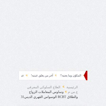
المكوّن وما يعنيه!!
آخر من يغلق عينيه!
عباس محمود العقاد!!
الرئيسية
العلاج السلوكي المعرفي
ع.س.م
وساوس المعاملات الزواج
والطلاق RCBT الوسواس القهري الديني31