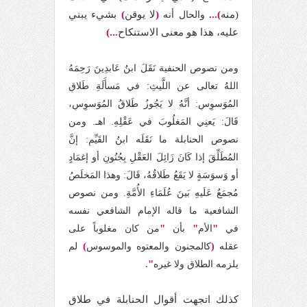
(منه
)...
(
لا يوقن
)
بشيء يبني
والحال أنه
عليه، هذا هو معنى الاستنكاح
...)
ومن نصوص الحنفية نَقَلَ ابنُ عَابدِينَ رَحِمَهُ
اللهُ تعالى عن اللَّيثِ: في مَسأَلَةِ طَلاقِ
المُوَسوِسِ: أنَّهُ لا يَجُوزُ طَلاقُ المُوَسوِسِ،
قَالَ: يَعنِي المَغلُوبَ في عَقْلِهِ. اهـ. ومن
نصوص الحنابلة ما نَقَلَه ابنُ القَيِّمِ: إنَّ
المُطَلِّقَ إذا كَانَ زَائِلَ العَقْلِ بِجُنُونٍ أو إغمَادٍ
أو وَسوَسَةٍ لا يَقَعُ طَلاقُهُ، قَالَ: وهذا المَخلَصُ
مُجمَعٌ عَلَيهِ بَينَ عُلَمَاءِ الأُمَّةِ. ومن نصوص
الشافعية ما قاله الإمام الشافعي نفسه
"
"
"
في
الأم
بأن
من كان مغلوباً على
)
عقله
(
كالمجنون والمعتوه والموسوس
لم
.
"
يلزمه الطلاق ولا غيره
كذلك اتجهت أقوال الحنابلة في طلاق