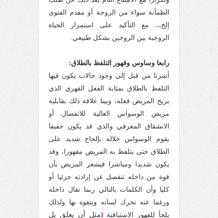
الطمأنة سواء من الزوجة أو مقدم الفتوى
إلخ
...
مع التأكيد على استمرار الحياة
الزوجية بين الزوجين بشكل طبيعي.
رابعا وساوس وقهور التلفظ بالطلاق:
أشرنا من قبل إلى وجود حالات يكون فيها
التلفظ بالطلاق بمثابة الفعل القهري الذي
يريح المريض فعله، وبينا علاقة ذلك بقابلية
مريض الوسواس العالية للانفصال أو
الانشقاق المعرفي والذي قد يكون خفيفا
يقوم الوسواس خلاله بإلحاح شديد على
الطلاق حتى يتلفظ به المريض مقهورا، وقد
يكون شديدا ومباشرا فيشعر المريض بأن
قوة من داخله تنفصل عن إرادته جزئيا أو
كليا وأن الكلمات بالتالي ربما تقال داخله
ورغما عنه تحرك لسانه ويتفوه بها ولذلك
(
مثل أن يغلق بل
يلجأ للقهور الاستباقية