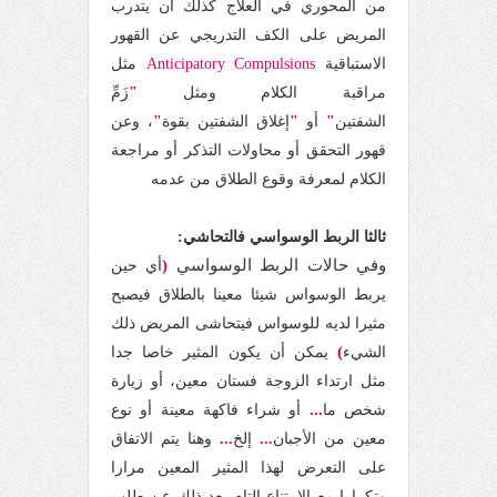
من المحوري في العلاج كذلك أن يتدرب
المريض على الكف التدريجي عن القهور
الاستباقية
Compulsions
Anticipatory
مثل
مراقبة الكلام ومثل
"
زَمِّ
الشفتين
"
أو
"
إغلاق الشفتين بقوة
"
، وعن
قهور التحقق أو محاولات التذكر أو مراجعة
الكلام لمعرفة وقوع الطلاق من عدمه
ثالثا الربط الوسواسي فالتحاشي:
وفي حالات الربط الوسواسي
(
أي حين
يربط الوسواس شيئا معينا بالطلاق فيصبح
مثيرا لديه للوسواس فيتحاشى المريض ذلك
)
الشيء
يمكن أن يكون المثير خاصا جدا
مثل ارتداء الزوجة فستان معين، أو زيارة
...
شخص ما
أو شراء فاكهة معينة أو نوع
معين من الأجبان
...
إلخ
...
وهنا يتم الاتفاق
على التعرض لهذا المثير المعين مرارا
وتكرارا مع الامتناع التام بعد ذلك عن طلب