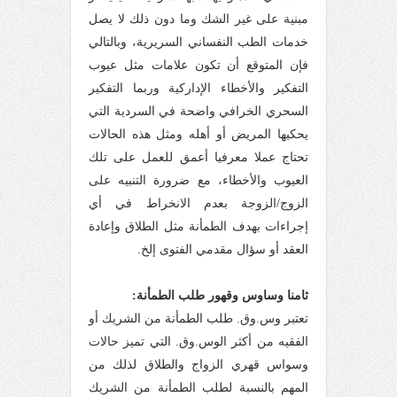
مبنية على غير الشك وما دون ذلك لا يصل
خدمات الطب النفساني السريرية، وبالتالي
فإن المتوقع أن تكون علامات مثل عيوب
التفكير والأخطاء الإداركية وربما التفكير
السحري الخرافي واضحة في السردية التي
يحكيها المريض أو أهله ومثل هذه الحالات
تحتاج عملا معرفيا أعمق للعمل على تلك
العيوب والأخطاء، مع ضرورة التنبيه على
الزوج/الزوجة بعدم الانخراط في أي
إجراءات بهدف الطمأنة مثل الطلاق وإعادة
العقد أو سؤال مقدمي الفتوى إلخ.
ثامنا وساوس وقهور طلب الطمأنة:
تعتبر وس.وق. طلب الطمأنة من الشريك أو
الفقيه من أكثر الوس.وق. التي تميز حالات
وسواس قهري الزواج والطلاق لذلك من
المهم بالنسبة لطلب الطمأنة من الشريك