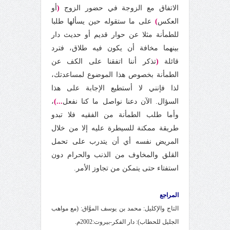
الاتفاق مع الزوجة في حضور الزوج
(
أو
العكس
)
على ما ستقوله حين يسألها طلبا
للطمأنة مثلا عن حوار قديم أو حديث دار
بينهما مخافة أن يكون فيه طلاق، فترد
قائلة
(
تذكر أننا اتفقنا على الكف عن
الطمأنة بخصوص هذا الموضوع لمساعدتك،
لذا فإنني لا أستطيع الإجابة على هذا
السؤال. الآن دعنا نواصل ما كنا نفعل
...)
،
وأما طلب الطمأنة من الفقيه فلا تبدو
طريقة ممكنة للسيطرة عليه إلا من خلال
المريض نفسه أي أن يتدرب على تحمل
القلق والمخاوف من الذنب والحرام دون
استفتاء حتى يتمكن من تجاوز الأمر.
المراجع
التاج والإكليل: محمد بن يوسف الموَّاق: (مع مواهب
الجليل للحطاب): دار الفكر-بيروت:2002م.