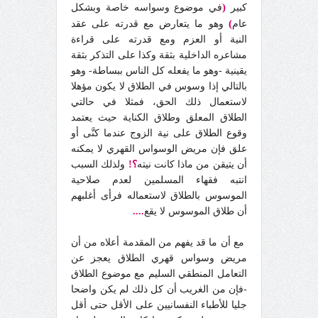
(
كبير
في موضوع وسواسه خاصة وبشكل
)
عام
وهو ما يتعارض مع قدرته على عقد
النية أو العزم ومع قدرته على قراءة
مشاعره الداخلية بثقة وكذا على التذكر بثقة
يقينية -وهو ما يفعله كل الناس ببساطة- وهو
بالتالي إذا وسوس في الطلاق لا يكون مؤهلا
لاستعمال ذلك الحق، فمثلا في حالتي
الطلاق المعلق وطلاق الكناية حيث يعتمد
وقوع الطلاق على نية الزوج عندما كنَّى أو
علق فإن مريض الوسواس القهري لا يمكنه
أن يتيقن من ماذا كانت نيته
؟!
ولذلك السبب
انتبه فقهاء المسلمين لعدم صلاحية
الموسوس بالطلاق لاستعماله فرأى أغلبهم
أن طلاق الموسوس لا يقع
....
مع أن ما قد يفهم من المقدمة أعلاه من أن
مريض وسواس قهري الطلاق يعجز عن
التعامل المنطقي السليم مع موضوع الطلاق
-فإن من الغريب أن كل ذلك لم يكن واضحا
جليا للأطباء النفسانيين على الأقل حتى أقل