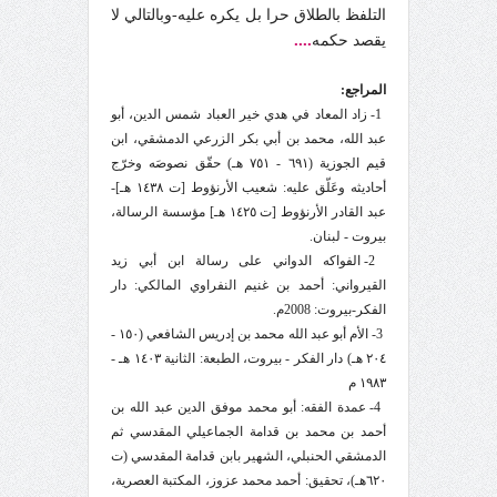
التلفظ بالطلاق حرا بل يكره عليه-وبالتالي لا
....
يقصد حكمه
المراجع:
1- زاد المعاد في هدي خير العباد شمس الدين، أبو
عبد الله، محمد بن أبي بكر الزرعي الدمشقي، ابن
قيم الجوزية (٦٩١ - ٧٥١ هـ) حقّق نصوصَه وخرّج
أحاديثه وعَلّق عليه: شعيب الأرنؤوط [ت ١٤٣٨ هـ]-
عبد القادر الأرنؤوط [ت ١٤٢٥ هـ] مؤسسة الرسالة،
بيروت - لبنان.
2- الفواكه الدواني على رسالة ابن أبي زيد
القيرواني: أحمد بن غنيم النفراوي المالكي: دار
الفكر-بيروت: 2008م.
3- الأم أبو عبد الله محمد بن إدريس الشافعي (١٥٠ -
٢٠٤ هـ) دار الفكر - بيروت، الطبعة: الثانية ١٤٠٣ هـ -
١٩٨٣ م
4- عمدة الفقه: أبو محمد موفق الدين عبد الله بن
أحمد بن محمد بن قدامة الجماعيلي المقدسي ثم
الدمشقي الحنبلي، الشهير بابن قدامة المقدسي (ت
٦٢٠هـ)، تحقيق: أحمد محمد عزوز، المكتبة العصرية،