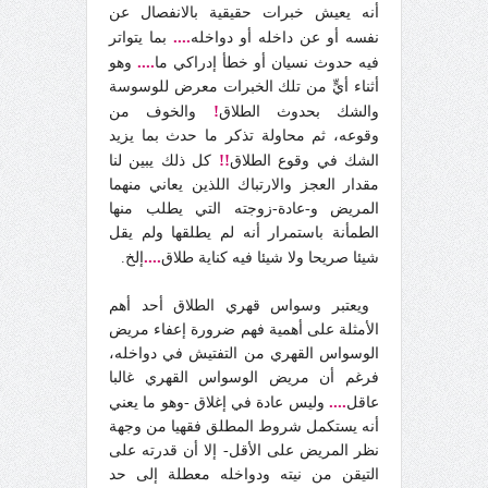
أنه يعيش خبرات حقيقية بالانفصال عن
....
نفسه أو عن داخله أو دواخله
بما يتواتر
....
فيه حدوث نسيان أو خطأ إدراكي ما
وهو
أثناء أيٍّ من تلك الخبرات معرض للوسوسة
!
والشك بحدوث الطلاق
والخوف من
وقوعه، ثم محاولة تذكر ما حدث بما يزيد
!!
الشك في وقوع الطلاق
كل ذلك يبين لنا
مقدار العجز والارتباك اللذين يعاني منهما
المريض و-عادة-زوجته التي يطلب منها
الطمأنة باستمرار أنه لم يطلقها ولم يقل
....
شيئا صريحا ولا شيئا فيه كناية طلاق
إلخ.
ويعتبر وسواس قهري الطلاق أحد أهم
الأمثلة على أهمية فهم ضرورة إعفاء مريض
الوسواس القهري من التفتيش في دواخله،
فرغم أن مريض الوسواس القهري غالبا
....
عاقل
وليس عادة في إغلاق -وهو ما يعني
أنه يستكمل شروط المطلق فقهيا من وجهة
نظر المريض على الأقل- إلا أن قدرته على
التيقن من نيته ودواخله معطلة إلى حد