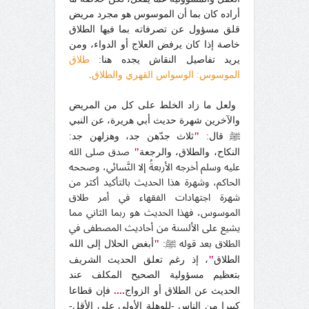
أراده كان بما أن الموسوس هو مجرد مريض
قلق مسؤول عن تصرفاته بما فيها الطلاق
خاصة إذا كان يرفض العلاج أو الدواء، ومن
يريد تفاصيل النقاش يجده هنا:
طلاق
الموسوس: الوسواس القهري والطلاق
.
ولعل ما زاد الخلط على كل من المريض
والآخرين شهرة حديث أبي هريرة، عن النبي
"
ﷺ قال:
ثلاث جدّهن جد، وهزلهن جد:
"
النكاح، والطلاق، والرجعة
صدق صلى الله
عليه وسلم أخرجه الأربعةُ إلا النَّسائي، وصححه
الحاكم، وشهرة هذا الحديث بالتأكيد أكثر من
شهرة اجتهادات الفقهاء في أمر طلاق
الموسوس، فهذا الحديث هو ربما الثاني مما
يشيع على الألسنة من أحاديث المصطفى في
"
الطلاق بعد قوله ﷺ:
أبغض الحلال إلى الله
"
الطلاق
، إذ رغم تعلق الحديث الشريف
بتعظيم مسؤولية الصحيح المكلف عند
....
الحديث عن الطلاق أو الزواج
فإن قطاعا
كبيرا من الناس -للوهلة الأولى على الأقل-