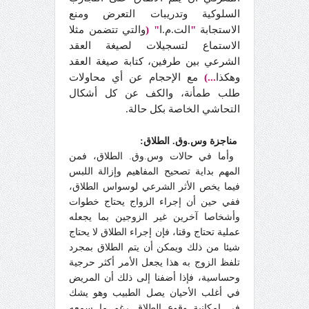
السلوكية وتدريبات التعرض ومنع
الاستجابة
"
الت.م.ا
"
(
والتي تتضمن مثلا
الاستماع لتسجيلات لصيغة العقد
الشرعي بين طرفين، كتابة صيغة العقد
وهكذا
...)
مع الإحجام عن أي محاولات
طلب طمأنة، والكف عن كل أشكال
التحاشي الخاصة بكل حالة.
مناجزة وس.وق. الطلاق:
وأما في حالات وس.وق. الطلاق، فمن
المهم بداية تصحيح المفاهيم وإزالة اللبس
فيما يخص الأثر الشرعي لوسواس الطلاق،
ففي حين أن إجراء الزواج يحتاج خطوات
وأشخاصا آخرين غير الزوجين بما يجعله
عملية تحتاج وقتا، فإن إجراء الطلاق لا يحتاج
شيئا من ذلك ويمكن أن يتم الطلاق بمجرد
تلفظ الزوج به هذا يجعل الأمر أكثر حرجية
وحساسية، فإذا أضفنا إلى ذلك أن المريض
في أغلب الأحيان يصل الطبيب وهو يشك
في إمكانية وقوع الطلاق رغم ما سمعه