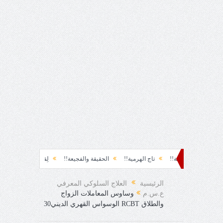
سياسة!!
تاج الهرمية!!
الحقيقة والفجيعة!!
لِقاءُ في المَطَرِ!
أين القيادة!
الرئيسية
العلاج السلوكي المعرفي
ع.س.م
وساوس المعاملات الزواج
والطلاق RCBT الوسواس القهري الديني30