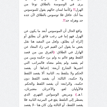
يرى في الوسوسة بالطلاق نوعا من
!!
الهزل
وكأنما لسان حالهم يقول للموسوس
بما أنك عاقل فلا توسوس بالطلاق لأن جده
!!
جد وهزله جد
.
واقع الحال أن الموسوس أبعد ما يكون عن
الهزل فهو إما في رعب فائق أن يطلق أو
إكراه أن يطلق، ولعل من المفيد هنا نقل
بعض ما يقول ابن القيم في زاد المعاد عن
(
الهازل في الطلاق:
الفرق بين من قصد
اللفظ وهو عالم به ولم يرد حكمه وبين من
لم يقصد ولم يعلم معناه فالمراتب التي
اعتبرها الشارع أربعة: إحداها: أن يقصد
الحكم ولا يتلفظ به، الثانية: ألا يقصد اللفظ
ولا حكمه، الثالثة: أن يقصد اللفظ دون
حكمه، والرابعة: أن يقصد اللفظ والحكم.
فالأوليان لغو، والآخرتان معتبرتان،
)
.ا.هـ.
ومريض الوسواس القهري الذي
يضطر إلى التلفظ يقع في المرتبة الثانية فلا
يقصد اللفظ، أو الثالثة وإن كان هنا –لا يقصد