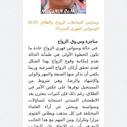
وساوس المعاملات الزواج والطلاق RCBT
الوسواس القهري الديني2
9
مناجزة وس.وق. الزواج
في حالة وسواس قهري الزواج عادة ما
تكون الخطوة الأولى هي طمأنة الحالة
بعدم إمكانية وقوع الزواج بهذا الشكل
لعدم تحقق أركان الزواج الشرعية وربما
يكفي أن نذكر منها الصيغة والمهر والولي
والإشهاد والرضا، وهي شروط من
المستحيل توفرها على عكس الأمر في
الطلاق، رغم ذلك فإن كثيرات يتعثرن بعد
الاطمئنان المبدئي استجابة لتساؤلات
وسواسية ويبحثن عن آراء العلماء
المختلفة في كل مذهب ويطلبن الفتوى
مرارا وتكرارا، ومن المهم مع هذا الجانب
المعرفي أن يتم الاتفاق على التجارب