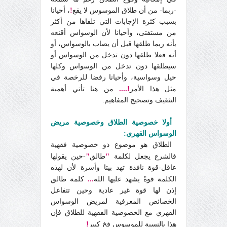
-ربما- من أن طلاق الموسوس لا يقع
!
، أحيانا
بسبب كثرة الإجابات التي تلقاها من أكثر
من مستفتى، وأحيانا لأن الوسواس أقنعه
بأنه ربما طلقها قبل أن يصاب بالوسواس، أو
أنه فعلا طلقها دون تدخل من الوسواس أو
سيطلقها دون تدخل من الوسواس وكلها
حيل وسواسية، وأحيانا رفضا للرخصة في
!....
مثل هذا الأمر
من هنا تأتي أهمية
التثقيف وتصحيح المفاهيم.
أولا خصوصية الطلاق وخصوصية مريض
الوسواس القهري:
الطلاق هو موضوع ذو خصوصية فقهية
"
"
فالشرع يجعل لكلمة
طالق
-حين يقولها
عاقل-قوة نافذة تهد بيتا وأسرة لأن لهذه
...
الكلمة قوةً يشهد عليها الله
كلمة طالق
إذن لها قوة غير عادية وحين تتفاعل
الخصائص المعرفية لمريض الوسواس
القهري مع الخصوصية الفقهية للطلاق فإن
!
هذا بالنسبة للموسوس فخ كبير