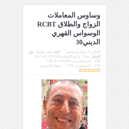
وساوس المعاملات
الزواج والطلاق RCBT
الوسواس القهري
الديني30
الكاتب:
أ.د وائل أبو هندي
البلد:
مصر Egypt
نوع
العمل:
مقال
تاريخ الاضافة 1/24/2026 10:11:45
PM
تاريخ التحديث 1/30/2026 1:58:59
PM
المشاهدات 7256
معدل الترشيح