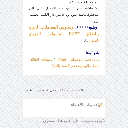
الطبعة ١٤٢٥هـ-٢٠٠٤م
5- حاشية ابن عابدين (رد المحتار على الدر
المختار): محمد أمين ابن عابدين: دار الكتب العلمية-
بيروت.
ويتبع
>>>>>
:
وساوس المعاملات الزواج
والطلاق RCBT الوسواس القهري
الديني
31
واقرأ أيضًا:
أنا وزوجتي ووسواس الطلاق!
/
وسواس الطلاق:
الشك والوسوسة في القصد والنية!
المشاهدات 7256 معدل الترشيح
تقييم
تعليقات الأعضاء
لا يوجد تعليقات حالياً على هذا المحتوى