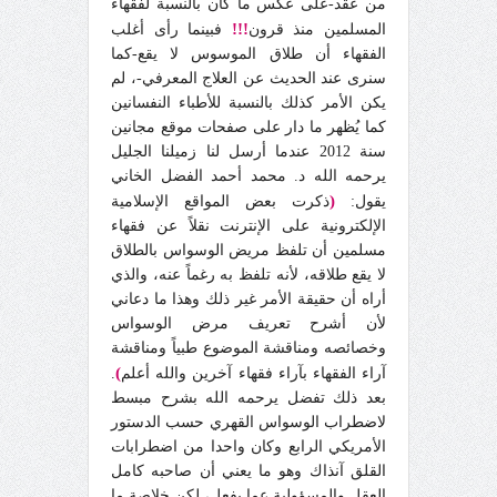
من عقد-على عكس ما كان بالنسبة لفقهاء
!!!
المسلمين منذ قرون
فبينما رأى أغلب
الفقهاء أن طلاق الموسوس لا يقع-كما
سنرى عند الحديث عن العلاج المعرفي-، لم
يكن الأمر كذلك بالنسبة للأطباء النفسانين
كما يُظهر ما دار على صفحات موقع مجانين
سنة 2012 عندما أرسل لنا زميلنا الجليل
يرحمه الله د. محمد أحمد الفضل الخاني
(
يقول:
ذكرت بعض المواقع الإسلامية
الإلكترونية على الإنترنت نقلاً عن فقهاء
مسلمين أن تلفظ مريض الوسواس بالطلاق
لا يقع طلاقه، لأنه تلفظ به رغماً عنه، والذي
أراه أن حقيقة الأمر غير ذلك وهذا ما دعاني
لأن أشرح تعريف مرض الوسواس
وخصائصه ومناقشة الموضوع طبياً ومناقشة
)
آراء الفقهاء بآراء فقهاء آخرين والله أعلم
.
بعد ذلك تفضل يرحمه الله بشرح مبسط
لاضطراب الوسواس القهري حسب الدستور
الأمريكي الرابع وكان واحدا من اضطرابات
القلق آنذاك وهو ما يعني أن صاحبه كامل
العقل والمسؤولية عما يفعل، لكن خلاصة ما