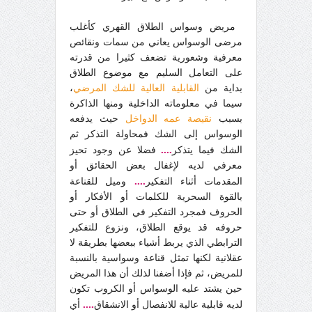
مريض وسواس الطلاق القهري كأغلب
مرضى الوسواس يعاني من سمات ونقائص
معرفية وشعورية تضعف كثيرا من قدرته
على التعامل السليم مع موضوع الطلاق
بداية من
القابلية العالية للشك المرضي
،
سيما في معلوماته الداخلية ومنها الذاكرة
بسبب
نقيصة عمه الدواخل
حيث يدفعه
الوسواس إلى الشك فمحاولة التذكر ثم
....
الشك فيما يتذكر
فضلا عن وجود تحيز
معرفي لديه لإغفال بعض الحقائق أو
....
المقدمات أثناء التفكير
وميل للقناعة
بالقوة السحرية للكلمات أو الأفكار أو
الحروف فمجرد التفكير في الطلاق أو حتى
حروفه قد يوقع الطلاق، ونزوع للتفكير
الترابطي الذي يربط أشياء ببعضها بطريقة لا
عقلانية لكنها تمثل قناعة وسواسية بالنسبة
للمريض، ثم فإذا أضفنا لذلك أن هذا المريض
حين يشتد عليه الوسواس أو الكروب تكون
....
لديه قابلية عالية للانفصال أو الانشقاق
أي