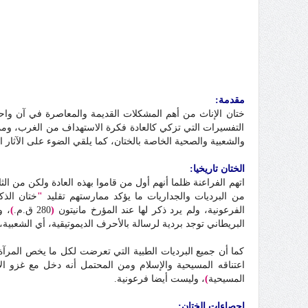
مقدمة:
ختان الإناث من أهم المشكلات القديمة والمعاصرة في آن وا
التفسيرات التي تزكي كالعادة فكرة الاستهداف من الغرب، ومما س
والشعبية والصحية الخاصة بالختان، كما يلقي الضوء على الآثار ال
الختان تاريخيا:
اتهم الفراعنة ظلما أنهم أول من قاموا بهذه العادة ولكن من الثا
من البرديات والجداريات ما يؤكد ممارستهم تقليد
"
ختان الذك
الفرعونية، ولم يرد ذكر لها عند المؤرخ مانيتون
(
280 ق.م.
)
، و
البريطاني توجد بردية لرسالة بالأحرف الديموتيقية، أي الشعبية، ترجع للعام 123 ق.م.، مفادها أن شاباً من جنوب 
كما أن جميع البرديات الطبية التي تعرضت لكل ما يخص المرآة
اعتناقه المسيحية والإسلام ومن المحتمل أنه دخل مع غزو ال
المسيحية
)
، وليست أيضا فرعونية.
إحصاءات الختان: