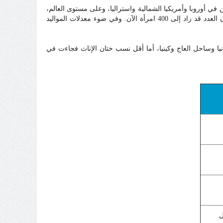
معات المهاجرين في أوروبا وأمريكيا الشمالية واستراليا، وعلى مستوى العالم،
هناك حوالي 155 مليون امرأة مختونة، و7000 أمرة يوميه تختن، و90 امرأة تختن يومياَ داخل أوربا حسب إحصائية لليونيسيف 2003، ويعتقد أن العدد قد زاد إلى 400 امرأة الآن. وفي ضوء معدلات المواليد
انيا وساحل العاج وكينيا، أما أقل نسب ختان الإناث فجاءت في
ل