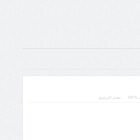
19
معدل الترشيح