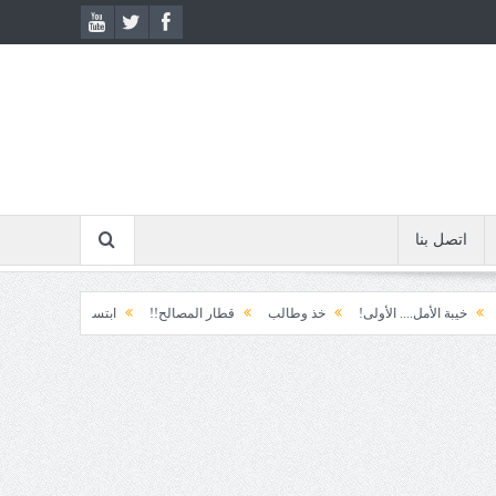
اتصل بنا
.. الأولى!
خذ وطالب
قطار المصالح!!
ابتسامة الطوارئ!
المكوّن وما يع