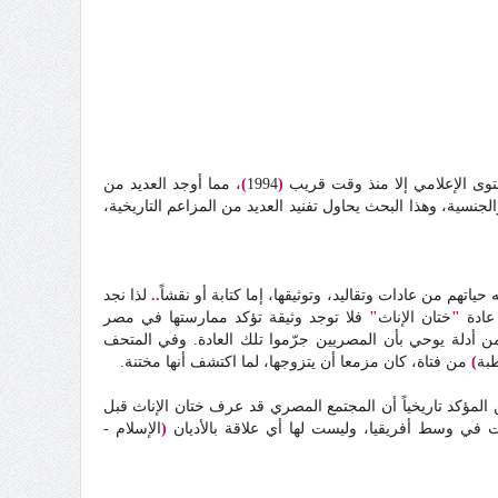
توى الإعلامي إلا منذ وقت قريب
(
1994
)
، مما أوجد العديد من
جنسية، وهذا البحث يحاول تفنيد العديد من المزاعم التاريخية،
ياتهم من عادات وتقاليد، وتوثيقها، إما كتابة أو نقشاً
..
لذا نجد
 عادة
"
ختان الإناث
"
فلا توجد وثيقة تؤكد ممارستها في مصر
 أدلة يوحي بأن المصريين جرّموا تلك العادة. وفي المتحف
بة
)
من فتاة، كان مزمعا أن يتزوجها، لما اكتشف أنها مختنة.
لمؤكد تاريخياً أن المجتمع المصري قد عرف ختان الإناث قبل
ت في وسط أفريقيا، وليست لها أي علاقة بالأديان
(
الإسلام -