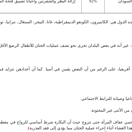
السودان
82%
إزالة البظر والشفرتين وأحياناً تضييق فتحة ال
الكاميرون، الكونغو الديمقراطية، غانا، النيجر، السنغال، تنزانيا، توج
غالبية الفتيات والنساء اللاتي تعرضن للختان في 28 بلدا أفريقيا، على الرغم من أن البعض يقمن في آسيا. ك
اعيا وصيانة للترابط الاجتماعي.
من الأنثى غير المختونة.
مي عفاف المرآة حتى تتزوج حيث أن البكارة شرط أساسي للزواج في معظم ال
ذا الغشاء أثناء إجراء عملية الختان مما يؤدي إلى فقد العذرية
)
.