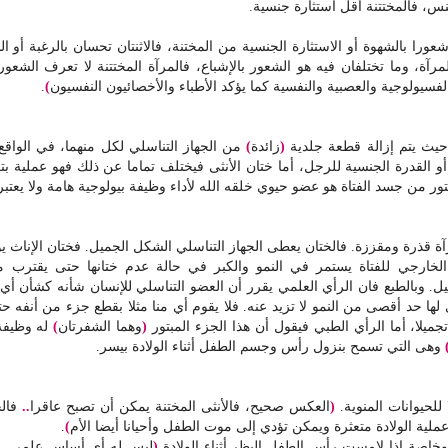
جنس، فالمختتنة أقل استثارة جنسية.
 شعورا بالشهوة أو الاستثارة الجنسية من المختنة، فالاثنتان تحسان بالرغبة أو
ة، وما تختلفان فيه هو الشعور بالإشباع، فالمرآة المختتنة لا تعرف الشعور
لفسيولوجية والعصبية والنفسية كما يؤكد الأطباء والأخصائيون النفسيون
)
.
 حيث يتم إزالة قطعة جلدية
(
زائدة
)
من الجهاز التناسلي لكل منهما، في الواقع 
 القدرة الجنسية للرجل، أما ختان الأنثى فيختلف تماما عن ذلك فهو عملية بت
تور من جسد الفتاة هو عضو حيوي خلقه الله لأداء وظيفة بيولوجية هامة ولا يعتب
مرآة قذرة ومقززة. فالختان يعطى الجهاز التناسلي الشكل الجميل.
فختان الإناث ي
الخارجي للفتاة يستمر في النمو والكبر في حالة عدم ختانها حتى يقترب م
وبالطبع فان الرأي العلمي يقرر أن العضو التناسلي للإنسان شأنه كشأن أي ع
لها حد أقصى من النمو لا تزيد عنه. فلا يقوم أي منا مثلا بقطع جزء من أنفه
جميلا، أما الرأي الطبي فيقول أن هذا الجزء المبتور
(
وهما الشفرتان
)
له وظيفة 
وهى التي تسمح بنزول رأس وجسم الطفل أثناء الولادة بيسر.
للحيوانات المنوية.
(
العكس صحيح، فالأنثى المختنة يمكن أن تصبح عاقرا
..
فالخ
ملية الولادة متعثرة ويمكن تؤدي إلى موت الطفل وأحيانا أيضا الأم
)
.
خاصة إذا لامست رأس الطفل البظر أثناء الولادة
(
ليس له أي أساس علمي. وفي