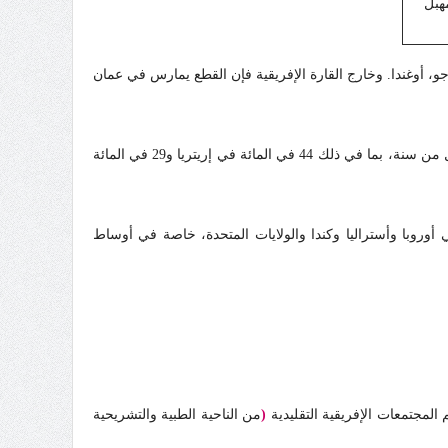
مهبل
و، أوغندا.
وخارج القارة الإفريقية فإن القطع يمارس في عمان
تجرى عملية الختان أساسا للأطفال واليافعين من 4 إلى 14 سنة. غير أنه في بعض البلدان تجرى نحو نصف عمليات الختان للأطفال الرضع الأقل من سنة، بما في ذلك 44 في المائة في إريتريا و29 في المائة
ما أن أعدادهن تتزايد في أوروبا وأستراليا وكندا والولايات المتحدة، خاصة في أوساط
مجتمعات الإفريقية التقليدية
(
من الناحية الطبية والتشريحية