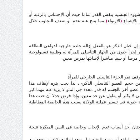
 الشهوة الجنسية بنفس القدر تماما حيث أن الإحساس بالرغبة أو
 بالإشباع
(
الارتواء
)
مما ينتج عنه عدم أو ضعف التجاوب خلال
إن ختان الذكر هو بالفعل إزالة جلدة خارجية لدواعي النظافة
ر لجزأ حيوي من الجهاز التناسلي للمرآة له وظيفة فسيولوجية
ر مرضا أو سببا مباشرا لإصابتها بمرض معين.
وقف نمو الجزء التناسلي الخارجي للمرآة
ن حجم العضو التناسلي الذكرى، لذا يجب بتره لإيقاف هذا
ضو أخر بالجسم له قدر محدد في النمو لا يزيد عنه مهما كبر
 حتى لا يكبر أو يطول عن حد معين، وإذا فرض جدلا أن حدث هذا
حيوية في تيسير عملية الولادة بسبب هذه الخاصية المطاطية
تان أحد أسباب عدم الإنجاب وخاصة في السن المبكرة نتيجة
 الواقع أن نسبة الوفاة قبل وبعد الولادة تكون مرتفعة بين