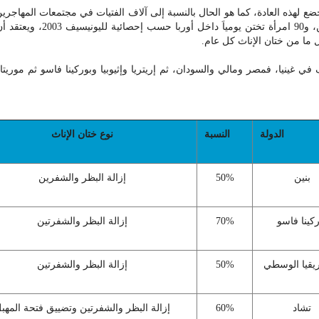
28 دولة في القارة الإفريقية تخضع لهذه العادة، كما هو الحال بالنسبة إلى آلاف الفتيات في مجت
 ما من ختان الإناث كل عام.
 غينيا، فمصر ومالي والسودان، ثم إريتريا وإثيوبيا وبوركينا فاسو ثم موريت
الدولة
النسبة
نوع ختان الإناث
بنين
50%
إزالة البظر والشفرين
ركينا فاسو
70%
إزالة البظر والشفرتين
ريقيا الوسطي
50%
إزالة البظر والشفرتين
تشاد
60%
إزالة البظر والشفرتين وتضييق فتحة المهب