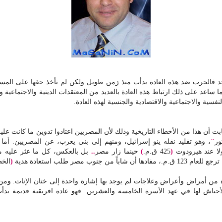
حد فالحرب ضد هذه العادة بدأت منذ زمن طويل ولكن لم تأخذ حقها على المس
اعد على ذلك ارتباط هذه العادة بالعديد من المعتقدات الدينية والاجتماعية وال
نفسية والاجتماعية والاقتصادية والجنسية لهذه العادة.
بت أن هذا من الأخطاء التاريخية وذلك لأن المصريين اعتادوا تدوين ما كانت عليه ح
ور
"
، وهو تقليد نقله ينو إسرائيل، ومنهم إلى بني يعرب، عن المصريين. أما
لا عند هيرودوت
(
425 ق.م.
)
حينما زار مصر
..
بل بالعكس، كل ما عثر عليه من
مصر طلب استعادة هدية
(
الخط
 من أمراض وأعراض وعلاجات لم يوجد بها إشارة واحدة إلى ختان الإناث. ومن ا
أحباش لها في عهد الأسرة الخامسة والعشرين. فهو عادة افريقية قديمة بدأ