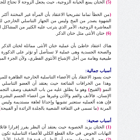
(5)
الختان يمنع الخيانة الزوجية، حيث يجعل الزوجة لا تحتاج لل
(
من الخطأ تماما تشريحيا الاعتقاد بأن المرآة غير المختنة أكثر
الشهوة يصدر من المخ وليس من الجهاز التناسلي الخارجي للمرآ
المعاشرة الزوجية، الأمر الذي يترتب عليه الكثير من المشاكل ا
(6)
ختان الأنثى مثل ختان الذكر
.
هناك اعتقاد خاطئ بأن عملية ختان الأنثى مماثلة لختان الذكر
والصحة الجسدية وهى عملية لا تستأصل أو تؤثر على الذكورة أو
طبيعية وهامة من أجل الإشباع الأنثوي الفطري، ولأن الجزء المب
أسباب جمالية:
حيث يسود الاعتقاد بأن الأعضاء التناسلية الخارجية الظاهرة لل
وهذا من الخرافات الشائعة حيث يعتقد أن العضو التناسلي 
النمو
(
القبيح
)
وهو ما يطلق عليه من باب التخفيف وصف التجميل. 
الإنسان، فالأنف والفم والأذن وغيرها من أعضاء الجسم البشرى 
فإن هذه ألعمليه ستعتبر تشويها وإحداثا لعاهة مستديمة وليس ت
المرنة
(
ما تسمى في الثقافة الشعبية بالجلدة الزائدة أو القبيحة
)
أسباب صحية:
(1)
الختان يزيد الخصوبة حيث يعتقد أن البظر يفرز إفرازا قاتلا 
التهابات الحوض. في حالة القطع الكلي للأعضاء التناسلية تكون ع
(2)
بعض المجتمعات يعتقد أن البظر له قوة قتل الطفل الأول و