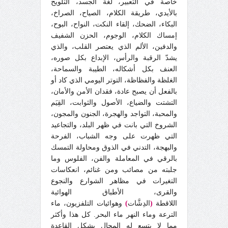
خاصة في التعبير، لغة الجسد، التلويح
بالأيدي، طريقة الكلام، الصياح، الصراخ،
البكاء، الضحك، إلقاء النكت، النواح، البوح،
إمساك الكلام، الوجوم، الحزن الشفيف
والدفين، الألم الذي يعتصر القلب، والذي
يشدّ الرقبة والرأس، الإبداع بكل صوره،
العنف بكل أشكاله، الطيبة والسماحة،
الغلظة والفظاظة، التوتر اليومي الذي كاد أو
بالفعل أن يصبح عادة، فقدان الأمن والأمان،
التشتت والضياع، الأصول والثوابت، القِيَم
والمحبة، التواجد والهجرة، الجنون والمجون،
الشروخ التي بانت في ظهر البلد، والتجاعيد
التي ظهرت على وجه الشباب، الفرحة
والبهجة، التدني في الذوق ومحاولة التمسك
بالرقي في المعاملة والفن، الفلوس وما
جلبته من مصائب ومن غنائم، انعكاسات
التغيرات في مظاهر الشوارع والنجوع
والقرى، الأطباق الهوائية
اللاقطة
(
الدِشَّات
)
وهوائيات التلفزيون، ماء
الترعة وماء النهر ماء البحر. كل هذا وأكثر
مما لا يتسع له المجال يشكل القاعدة