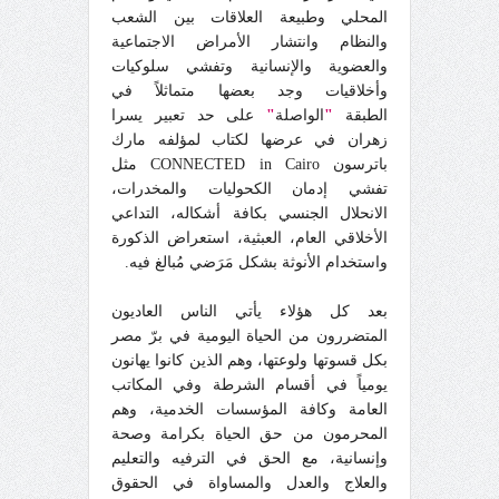
المحلي وطبيعة العلاقات بين الشعب
والنظام وانتشار الأمراض الاجتماعية
والعضوية والإنسانية وتفشي سلوكيات
وأخلاقيات وجد بعضها متماثلاً في
الطبقة
"
الواصلة
"
على حد تعبير يسرا
زهران في عرضها لكتاب لمؤلفه مارك
باترسون CONNECTED in Cairo مثل
تفشي إدمان الكحوليات والمخدرات،
الانحلال الجنسي بكافة أشكاله، التداعي
الأخلاقي العام، العبثية، استعراض الذكورة
واستخدام الأنوثة بشكل مَرَضي مُبالغ فيه.
بعد كل هؤلاء يأتي الناس العاديون
المتضررون من الحياة اليومية في برّ مصر
بكل قسوتها ولوعتها، وهم الذين كانوا يهانون
يومياً في أقسام الشرطة وفي المكاتب
العامة وكافة المؤسسات الخدمية، وهم
المحرمون من حق الحياة بكرامة وصحة
وإنسانية، مع الحق في الترفيه والتعليم
والعلاج والعدل والمساواة في الحقوق