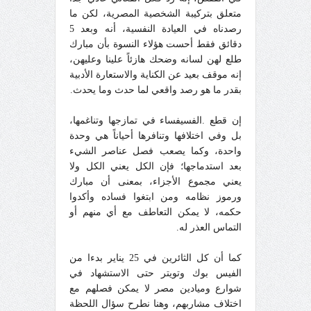
متعلق بتركيبة الشخصية المصرية، لكن ما
رصدناه في العيادة النفسية، أنه وبعد 5
دقائق فقط أحست هؤلاء النسوة بأن مبارك
طلع لهن لسانه وضحك هازئاً علينا وعليهن،
إنه موقف بعيد عن الكناية والاستعارة الأدبية
بقدر ما هو رصد واقعي لما حدث وما يحدث.
إن قطع .الفسيفساء في تمازجها وتناغمها،
بل وفي اختلافها وتنافرها أحياناً هي وحدة
واحدة، وكما يصعب فصل عناصر الشيء
بعد استدماجها؛ فإن الكل يعني الكل ولا
يعني مجموع الأجزاء، بمعنى أن مبارك
ورموز نظامه ومن ابتغوا فساده وأكدوا
حكمه، لا يمكن التعاطف مع أي منهم أو
التماس العذر له.
كما أن كل الثائرين في 25 يناير بدءا من
الفيس بوك وتويتر حتى الاستشهاد في
شوارع وميادين مصر لا يمكن فصلهم مع
اختلاف مشاربهم، وهنا نطرح سؤال اللحظة