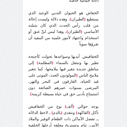
دلالة جمالية خاصة.
الخفاش هو الحيوان الثديي الوحيد الذي
يستطيع
(
الطيران
)
، وهذه دلالة وليست إحالة
من قلب رأس الحدث الذي كان سَمْته
الأساسي
(
الطيران
)
، وهذا ليس ليّْ عنق أو
استخدام واجتهاد لأمور علمية من المفيد أن
نقرؤها سوياً.
الخفافيش: أيديها وسواعدها تحولت كأجنحة
تطير بها وتنتقل بالسماء
(
المظلمة
)
إلى
مناطق جديدة تتغير فيها ملامحها، كما تتغير
ملامح الناس
(
المولودون الجدد، الموتى على
قيد الحياة، الغارقون في البحر والنهر،
المرضى بسنوات عمرهم الضائعة دون
استمتاع بأدنى حق في حياة بسيطة كريمة
)
.
يوجد حوالي
(
ألف
)
نوع من الخفافيش
تأكل
(
الفاكهة
)
وتتغذى
(
بالدم
)
ـ لاحظ الدلالة
ــ تفضل الأماكن ذات الطعام الوفير والملاذ
الآمن، تنام وتستريح معلقة أرجلها الخلفية