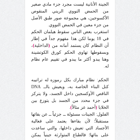
الجينة الأنانية ليست مجرد جزء مادي صغير
من الحمض النووي الريني المنقوص
الأكسوجين، هي مجموعة صور طبق الأصل
من جزء معين في الحمض النووي.
استغرب بعض الناس سقوط هيلمان الحكم
في 18 يوما لكن هذا مفهوم جداً في إطار
أن النظام كان يستمد أمانه من
(
الداخلية
)
،
وبسقوطها تهاوى الحكم كورق الكوتشينة
وهنا يبدو أكثر ما يبدو في تقييم عام نظام
له.
الحكم: نظام مبارك بكل رموزه له تراتيبه
كتل البناء الخاصة به، ويعيش بالــ DNA
الناقص الأوكسجين داخل الجسد، ولا يتركز
في جزء محدد من الجسد بل يتوزع بين
الخلايا
(
أحمد عز مثالاً
)
.
الفلول: الجينات مسئولة ــ جزئياً ــ عن بقائها
مستقبلاً؛ لأن بقاءها يعتمد على فعالية
الأجساد التي تعيش داخلها، والتي ساعدت
على بنائها؛ فالطباع المتوارثة جينياً يمكن