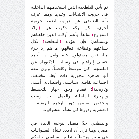
ثم يأتي البلطجية الذين استخدمتهم الداخلية
في حروب الانتخابات وغيرها ومما عرف
بأنه التغاضي عن جريمة لضبط جريمة
أخرى، لكن وكما ذكرت عن
(
أولاد
الشوارع
)
سابقاً، بأنهم أولادنا الذين خلفناهم
ونسيناهم؛ فإن هؤلاء
(
البلطجية
)
بكل
بشاعتهم وفظاعة أفعالهم، ما هم إلا جزء
منا، نحن مسئولون عنه ولعل د. أحمد
حسني إبراهيم في رسالته للدكتوراه عن
البلطجة، كان موضحاً وكاشفاً، ونرى معه
أنها ظاهرة محورية ذات أبعاد مختلفة،
اجتماعية ثقافية، سياسية، واقتصادية، أمنية،
وتاريخية
]
؛ فعدم وجود جهاز للتخطيط
والهجرة الداخلية والعمل بجد وبحب
وإخلاص لتقليص دور الهجرة الريفية ــ
الحضرية ودورها في نشأة العشوائيات.
والبلطجي جدّ متصل بنوعية الحياة في
مصر، وهنا نرى أن ازدياد نشأة العشوائيات
في مصر مرتبطاً بالنظام السياسي والحكم