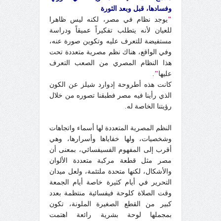
وفسادها، قبل وبعد الثورة
"
يوجد نظام في مصر، لكنه ليس ظاهرا
للعيان لأنه يتطلب تفكيراً عميقاً ودراسة
مستفيضة للتعرف عليه وتكوين صورة عنه،
وفي الواقع، هناك نظم مصرية متعددة تحت
هذا النظام المصري من الصعب التعرف
عليها
"
.
كانت هذه أطروحة إدوارد شيلز عن الكون
الذي رأينا فيه مصر فطبقنا تصوره من خلال
رؤيتنا الخاصة له.
النظم المصرية المتعددة لها أسماء واتجاهات
وشخصيات، ولها خفاياها وأسرارها، وهي
أقرب إلى المفهوم الفسيفسائي، بمعنى أن
مصر مثل قطعة مركبة متعددة الألوان
والأشكال، لكنها متحدة ملتئمة، ولعل ميدان
التحرير في أيام كثيرة خاصة أيام الجمعة
وقت الصلاة كلوحة فيفسائية منتظمة بعدد
كبير من القطع الصغيرة الملونة، تكون
بمجملها لوحة بشرية رائعة اهتمت