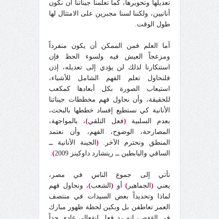
تعديلها وتحويرها، كما تعلمنا جيناتنا أن نكون
أنانيين، ولكننا لسنا مجبرين على الامتثال لها
طول الوقت.
أما العلم فمن الممكن أن يكون منفرداً
ومزعجاً العيش فيه ولسوء الحظ فإن
استنكارنا لذلك لن يؤدي إلى تعديله، إذن
فلنحاول تعلم الفهم الشامل للأشياء،
استيعاب الصورة بكل أبعادها كمكعب
للحقيقة، وأن نحاول فهم مخططات جيناتنا
الأنانية كي نستطيع إفساد خططها بالبحث،
بعدم السلبية
(
فعل التلقي
)
، بالمواجهة،
المصارحة، الوضوح، الفهم، وأن نعتمد
المنطق ونحترم الآخر.
(
الجينة الأنانية ــ
الساقي والبابطين ــ ريتشارد داوكينز 2009
)
.
نأتي إلى جموع الناس في مصر،
يعني
(
الجماهير
)
أو
(
الشعب
)
، ونحاول فهم
لماذا وتحديداً بعض السيدات في منتصف
العمر تعاطفن بل وبكين لحظة ظهور مبارك
في القفص، إنه رد فعل انفعالي عادي جداً