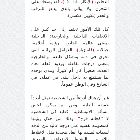
الدفاعية
(
الإنكار ـ Denial
)
، فقد يضحك على
المُحزن ولا يبالي بالذي يدعو للترقب
والحذر
(
تكوين عكسي
)
.
كل تلك الأمور تعتمد إلى حد كبير على
الاتجاهات الداخلية والخارجية: الداخلية
بمعنى عالمه الخاص، رؤاه، أحلامه،
خيالاته
(
فانتازياه
)
، العوامل الوراثية التي
تجري في دمه وتشكل طبعه، والخارجية
بمعنى درجات تفاعله وردود فعله تجاه
الحدث صغيراً كان أم كبيراً، ومدى توحده
بما يستمتع به داخل بيته، في عمله، في
الشارع وفي الوطن عموماً.
غير أن هناك أنواعاً من الشخصية تمثل أبعاداً
عميقة للغاية. ومن ثم يمكن فحص
مسألة
"
الانبساطية
"
كطبع في الشخصية
لا
"
كحالة فرح
"
، وذلك من خلال رؤيتها
كمنظومة نفسية على درجة عالية من الدقة
لسمات ليست لها أبعاد محددة مثل الاختلاط
بالآخرين، النشاط الاجتماعي، الحيوية،