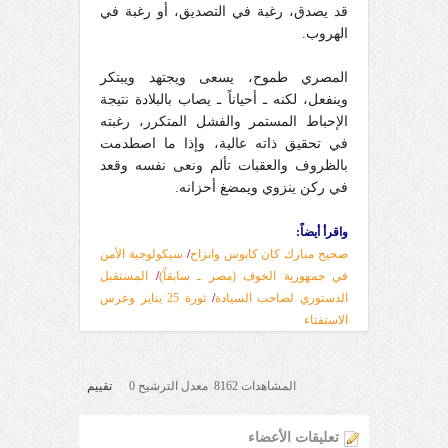
قد يصدق، رغبة في التصديق، أو رغبة في
الهروب.
المصري طموح، يسعى ويجتهد ويبتكر
وينفعل، لكنه ـ أحياناً ـ يصاب بالبلادة نتيجة
الإحباط المستمر والفشل المتكرر، رغبته
في تحقيق ذاته عالية، وإذا ما اصطدمت
بالظروف والعقبات تألم ونعى نفسه وقعد
في ركن ينزوي ويمضغ أحزانه.
واقرأ أيضاً:
صحيح مبارك كان كابوس وانزاح
/
سيكولوجية الأمن
في جمهورية الخوف (مصر ـ سابقاً)
/
المستقبل
الدستوري لصاحب السيادة
/
ثورة 25 يناير وعرس
الاستفتاء
المشاهدات 8162 معدل الترشيح 0
تقييم
تعليقات الأعضاء