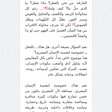
الفارقة: من نحن بالفعل
؟
ماذا نفعل
؟
ما
الذي حلّ بنا
؟
كيف ولماذا
؟!…
رغم كل
محاولاتنا للرصد والكشف والتحليل والغوص
وسبر الغور، تظلّ كل المُبْهمات ويظل
الغموض
؟!
لكن لنا شرف محاولة الاقتراب
من هذا الشأن العَصيّ على الفهم حتى لو بدا
واضحاً كالشمس
...
نعيد السؤال بصيغة أخرى: هل هناك ـ بالفعل
ــ خصوصية لنفسية الإنسان المصري
؟
هذا موضوع خاص جداً، خاص بكل المقاييس
لأنه يتناول أدق وأصعب مكونات الإنسـان،
نفسه، المرآة التي تعكس كيـمياءه، روحه،
انفعالاته، وحياته بشكل عام.
نعم هناك خصوصية لنفسية الإنسان
المصري، ببساطة لأن المصري يتكون من
عجين تتمازج فيها مكونات كثيرة متنافرة
ومتناغمة متقاربة ومتباينة، تاريخ وحضارة،
سياسة وعلاقات داخلية وعربية، طريقة