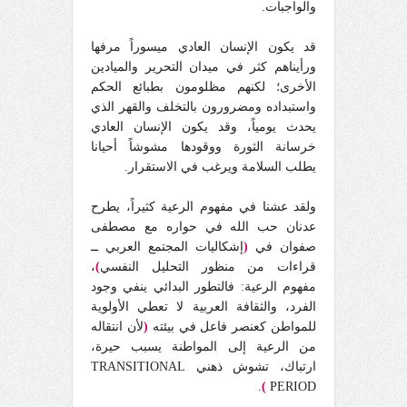
والواجبات.
قد يكون الإنسان العادي ميسوراً مرفها
ورأيناهم كثر في ميدان التحرير والميادين
الأخرى؛ لكنهم مظلومون بطبائع الحكم
واستبداده ومضرورون بالتخلف والقهر الذي
يحدث يومياً، وقد يكون الإنسان العادي
خرسانة الثورة ووقودها مشوشاً أحيانا
يطلب السلامة ويرغب في الاستقرار.
ولقد عشنا في مفهوم الرعية كثيراً، يطرح
عدنان حب الله في حواره مع مصطفى
صفوان في
(
إشكاليات المجتمع العربي ــ
قراءات من منظور التحليل النفسي
)
،
مفهوم الرعية: فالتطور البدائي ينفي وجود
الفرد، والثقافة العربية لا تعطي الأولوية
للمواطن كعنصر فاعل في بيئته
(
لأن انتقاله
من الرعية إلى المواطنة يسبب حيرة،
ارتباك، تشوش ذهني TRANSITIONAL
.
)
PERIOD