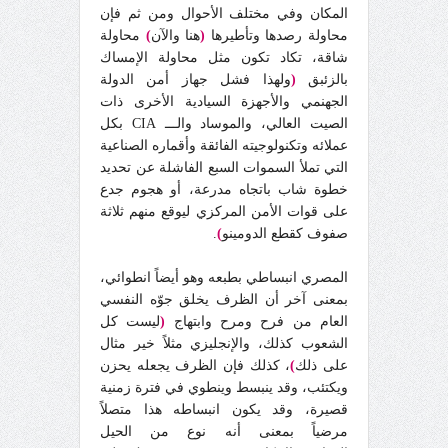
المكان وفي مختلف الأحوال ومن ثم فإن
محاولة رصدها وتأطيرها
(
هنا والآن
)
محاولة
شاقة، تكاد تكون مثل محاولة الإمساك
بالزئبق
(
ولهذا فشل جهاز أمن الدولة
الجهنمي والأجهزة السيادية الأخرى ذات
الصيت العالي، والموساد والـــ CIA بكل
عملائه وتكنولوجيته الفائقة وأقماره الصناعية
التي تملأ السموات السبع الفاشلة عن تحديد
خطوة شاب باتجاه مدرعة، أو هجوم جدع
على قوات الأمن المركزي ليوقع منهم ثلاثة
صفوف كقطع الدومينو
)
.
المصري انبساطي بطبعه وهو أيضاً انطوائي،
بمعنى آخر أن الظرف يخلق جوّه النفسي
العام من فرح ومرح وابتهاج
(
ليست كل
الشعوب كذلك، والإنجليزي مثلاً خير مثال
على ذلك
)
، كذلك فإن الظرف يجعله يحزن
ويكتئب، وقد ينبسط وينطوي في فترة زمنية
قصيرة، وقد يكون انبساطه هذا متصلاً
مرضياً بمعنى أنه نوع من الحيل