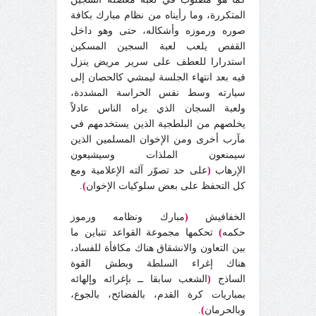
المتكررة، وما رأيناه من نظام مبارك بكافة
صوره ورموزه وأشكاله، حتى وهو داخل
القفص يلعب لعبة السجين المسكين
استدرارا للعطف على سرير مريض ينزل
فيه بعد انتهاء الجلسة ليمشي كالحصان إلى
سيارته وسط نفس الحراسة المشددة،
ولعبة السجان الذي يراه الناس عادلاً
يخلصهم من البلطجية الذين يستخدمهم في
مآرب أخرى ومن الإخوان المسلمين الذين
سيمنعون الملذات وسيشيعون
الإرهاب
(
على حد تصوّر آلته الإعلامية ومع
كل التحفظ على بعض سلوكيات الإخوان
)
.
الخفافيش
(
مبارك ونظامه ورموز
حكمه
)
تحكمها مجموعة القواعد تتباين ما
بين التعاون والانشقاق هناك مكافأة للفساد،
هناك إغراء السلطة وبطش القوة
الساذج
(
الشعب سابقا ــ بإغرائه وإلهائه
بمباريات كرة القدم، بالفضائح، بالجوع،
وبالحرمان
)
.