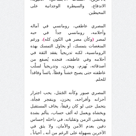
الاندفاع، والسيطرة الوجدانية على
المحيطين.
المصري عاطفي، رومانسي في آماله
وأحلامه، رومانسي جداً في حبه
لمصر
(
وكأن مصر هي الكون كله
)
، ورغم
المنغصات يتمسك، أو يحاول التمسك بهذه
الرومانسية، لكنه تدريجياً يفقد الثقة في
أحلامه وفي عاطفته، فنجده يُصفع من
أصدقائه، يُهزم، ويحزن، وتدريجياً لسلْب
عاطفته حتى يصبح خشناً وفظاً، يائساً وفاقداً
للحلم.
المصري صبور وكأنه الجَمَل، يحب اجترار
أحزانه وأفراحه، يحزن، وينفجر فجأة،
يتحمل حتى لو كان رقيقاً، يخاف المستقبل
ويخشاه ويعمل له ألف حساب، يتألم بشدة
ويخشى الزمن وتقلباته، في داخله إحساس
دفين بعدم الأمن والأمان، ولا يثق في
الآخرين بسهولة على الرغم من أنه ـ أحياناً ـ