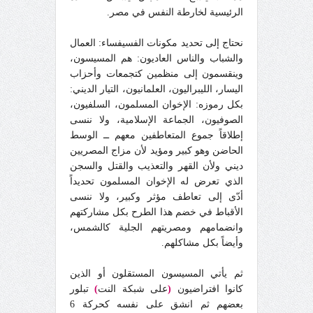
الرئيسية لخارطة النفس في مصر.
نحتاج إلى تحديد مكونات الفسيفساء: العمال
والشباب والناس العاديون: هم المسيسون،
وينقسمون إلى منظمين كتجمعات وأحزاب
اليسار، الليبراليون، العلمانيون، التيار الديني:
بكل رموزه: الإخوان المسلمون، السلفيون،
الصوفيون، الجماعة الإسلامية، ولا ننسى
إطلاقاً جموع المتعاطفين معهم ــ الوسط
الحاضن وهو كبير ومؤيد لأن مزاج المصريين
ديني ولأن القهر والتعذيب والقتل والسجن
الذي تعرض له الإخوان المسلمون تحديداً
أدّى إلى تعاطف مؤثر وكبير، ولا ننسى
الأقباط في خضم هذا الطرح بكل مشاركتهم
وانضمامهم ومصريتهم الجلية كالشمس،
وأيضاً بكل مشاكلهم.
ثم يأتي المسيسون المستقلون أو الذين
كانوا افتراضيون
(
على شبكة النت
)
تبلور
بعضهم ثم انشق على نفسه كحركة 6