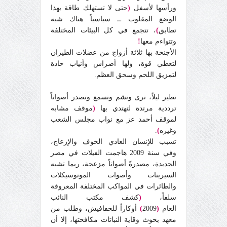
ورأسها لأسفل
(
حتى لا تستهلك طاقة بهذا
الوضع المقلوب ــ سياسياً هناك شبه
تطابق
)
، تتجمع في كل البيئات المختلفة
وتتواءم معها
!
الأجنحة بها ثلاثة أزواج من عضلات الطيران
لتعطي قوة، ولها أضراس وأنياب حادة
لتمزيق اللحم وسحق العظم.
تطير ليلاً، ترى وتشم وتسمع وتصدر أصواتاً
ترددية مرتدة لتهتدي بها
(
موقف مشابه
لموقف أحمد عز مع نواب مجلس الشعب
وغيره
)
.
تسبب للإنسان العادي الخوف والإزعاج،
وفي سنة 2009 هاجمت الفيلات في مصر
الجديدة، مصدرةً أصواتاً مزعجة، ربما تشبه
السيرينات وأصوات الموتوسيكلات
والطائرات في المواكب المختلفة المعروفة
سلفاً،
(
كشف مكتب النائب
العام
(
2009
)
أوكاراً للخفافيش، وطلب من
معهد بحوث وقاية النباتات مكافحتها، إلا أن