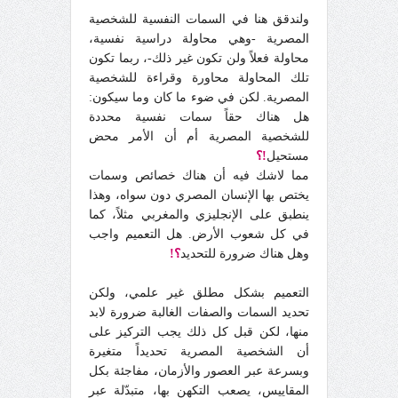
ولندقق هنا في السمات النفسية للشخصية
المصرية -وهي محاولة دراسية نفسية،
محاولة فعلاً ولن تكون غير ذلك-، ربما تكون
تلك المحاولة محاورة وقراءة للشخصية
المصرية. لكن في ضوء ما كان وما سيكون:
هل هناك حقاً سمات نفسية محددة
للشخصية المصرية أم أن الأمر محض
مستحيل
!؟
مما لاشك فيه أن هناك خصائص وسمات
يختص بها الإنسان المصري دون سواه، وهذا
ينطبق على الإنجليزي والمغربي مثلاً، كما
في كل شعوب الأرض. هل التعميم واجب
وهل هناك ضرورة للتحديد
؟!
التعميم بشكل مطلق غير علمي، ولكن
تحديد السمات والصفات الغالبة ضرورة لابد
منها، لكن قبل كل ذلك يجب التركيز على
أن الشخصية المصرية تحديداً متغيرة
وبسرعة عبر العصور والأزمان، مفاجئة بكل
المقاييس، يصعب التكهن بها، متبدّلة عبر