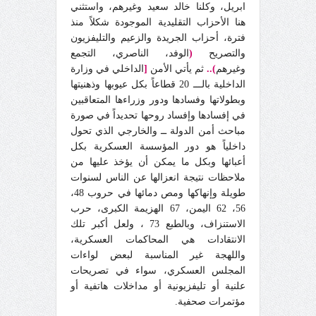
ابريل، وكلنا خالد سعيد وغيرهم، واستثني
هنا الأحزاب التقليدية الموجودة شكلاً منذ
فترة، أحزاب الجريدة والزعيم والتليفزيون
والتصريح
(
الوفد، الناصري، التجمع
وغيرهم
)..
ثم يأتي الأمن
[
الداخلي في وزارة
الداخلية بالـــ 20 قطاعاً بكل عيوبها وذهنيتها
وبطولاتها وفسادها ودور وزراءها المتعاقبين
في إفسادها وإفساد روحها تحديداً في صورة
مباحث أمن الدولة ــ والخارجي الذي تحول
داخلياً هو دور المؤسسة العسكرية بكل
أعبائها وبكل ما يمكن أن يؤخذ عليها من
ملاحظات نتيجة انعزالها عن الناس لسنوات
طويلة وإنهاكها ومص دمائها في حروب 48،
56، 62 اليمن، 67 الهزيمة الكبرى، حرب
الاستنزاف، وبالطبع 73 ، ولعل أكبر تلك
الانتقادات هي المحاكمات العسكرية،
واللهجة غير المناسبة لبعض لواءات
المجلس العسكري، سواء في تصريحات
علنية أو تليفزيونية أو مداخلات هاتفية أو
مؤتمرات صحفية.