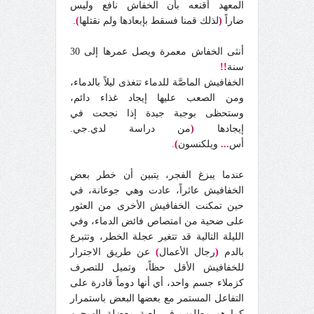
المعهد أقنعه بأن الخفاش نافع وليس
ضاراً
(
لذلك قمنا فسقط بإبعادها ولم نقتلها
)
.
أنثى الخفاش معمرة ويصل عمرها إلى 30
سنة
!!
الخفافيش الماصَّة للدماء تتغذى ليلاً بالدماء،
ومن الصعب عليها إيجاد غذاء دائم،
وستحظى بوجبة جيدة إذا نجحت في
إيجادها
(
من دراسة لدي.جي.
أس
...
ويلكنسون
)
.
عندما يبزغ الفجر، يتبين أن خطر بعض
الخفافيش عاثراً، عادت وهي جوعانة، في
حين تمكنت الخفافيش الأخرى من العثور
على ضحية من امتصاص فائض الدماء، وفي
الليلة التالية قد تتغير عجلة الخطر، وتتبرع
بالدم
(
رجال الأعمال
)
عن طريق الاجترار
للخفافيش الأقل حظاً، وتميل للتصرف
كزملاء جسم واحد، أي أنها دوماً قادرة على
التفاعل المستمر مع بعضها البعض باستمرار
كما هو مطلوب في لعبة معضلة السجين