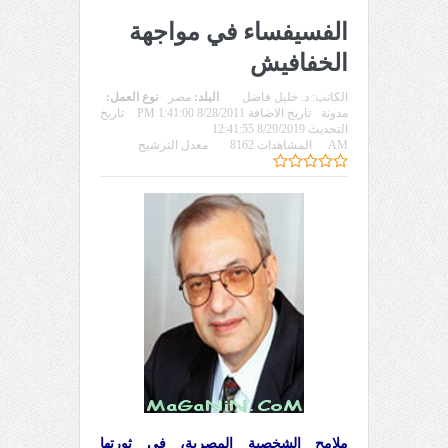
الفسيفساء في مواجهة
الخفافيش
الكاتب:
د. خليل فاضل
البلد:
مصر
نوع العمل:
مدونة
تاريخ الاضافة 8/28/2011 1:41:00 PM
تاريخ
التحديث 8/29/2019 12:41:55
AM
المشاهدات 8162
معدل الترشيح
ملامح الشخصية المصرية، في ثورتها