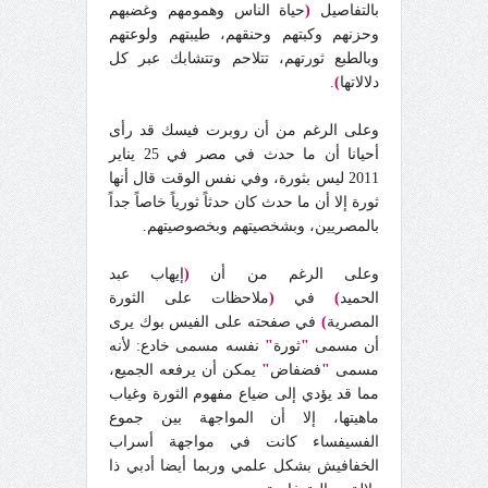
بالتفاصيل
(
حياة الناس وهمومهم وغضبهم
وحزنهم وكبتهم وحنقهم، طيبتهم ولوعتهم
وبالطبع ثورتهم، تتلاحم وتتشابك عبر كل
دلالاتها
)
.
وعلى الرغم من أن روبرت فيسك قد رأى
أحيانا أن ما حدث في مصر في 25 يناير
2011 ليس بثورة، وفي نفس الوقت قال أنها
ثورة إلا أن ما حدث كان حدثاً ثورياً خاصاً جداً
بالمصريين، وبشخصيتهم وبخصوصيتهم.
وعلى الرغم من أن
(
إيهاب عبد
الحميد
)
في
(
ملاحظات على الثورة
المصرية
)
في صفحته على الفيس بوك يرى
أن مسمى
"
ثورة
"
نفسه مسمى خادع: لأنه
مسمى
"
فضفاض
"
يمكن أن يرفعه الجميع،
مما قد يؤدي إلى ضياع مفهوم الثورة وغياب
ماهيتها، إلا أن المواجهة بين جموع
الفسيفساء كانت في مواجهة أسراب
الخفافيش بشكل علمي وربما أيضا أدبي ذا