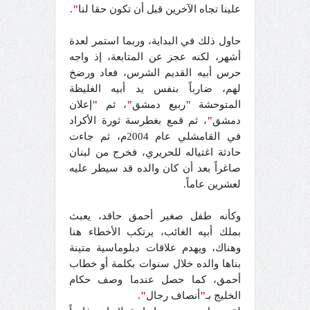
علينا تجاه الآخرين قبل أن تكون حقا لنا
"
.
حاول ذلك في البداية، وربما استمر لعدة
أشهر، لكنه عجز عن المتابعة، إذ واجه
حرس أبيه القديم الشرس، فعاد ورضخ
لهم، ضارباً بنفس يد أبيه الغليظة
المتوحشة
"
ربيع دمشق
"
، ثم
"
إعلان
دمشق
"
، ثم قمع بغطرسة ثورة الأكراد
في القامشلي عام 2004م، ثم جاءت
حادثة اغتياله للحريري، فخرج من لبنان
صاغراً بعد أن كان والده قد سيطر عليه
لعشرين عاماً.
وكأنه طفل صغير أحمق حاقد، يعبث
بملك أبيه الغائب، يرتكب الأخطاء هنا
وهناك، ويهدم علاقات دبلوماسية متينة
بناها والده خلال سنوات بكلمة أو خطاب
أحمق، كما حصل عندما وصف حكام
الخليج بـ
"
أنصاف رجال
"
.