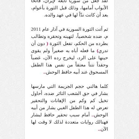
لقد جعل من سوريا تابعة لإيران، فاتحاً
الأبواب أمامها، وذلك قبل الثورة بأعوام،
بعد أن كانت ندّاً لها في عهد والده.
ثم أتت الثورة السورية في آذار عام 2011
م، ضده شخصياً، لتهينه وتحقره وتطالب
بطرده من الحكم، تفعل الثورة
(
دون أن
تدري
)
ما فعله أباه به صغيراً ولم يقوى
حينها على الرد، ليخرج رده الآن، غضباً
وحقداً نتناً معتقاً من نفس هذا الطفل
المسحوق عند أبيه حافظ الوحش
..
كلما هالني حجم الجريمة التي مارسها
بشار في حق الشعب الثائر ضده، أحاول
تخيل كم وكم من الإهانات والتحقير
تعرض له هذا الطفل الغبي بشار من أبيه
الوحش
..
أمام سبب تحقير حافظ لبشار
فهنالك روايات متعددة لذلك لا وقت لها
الآن
..