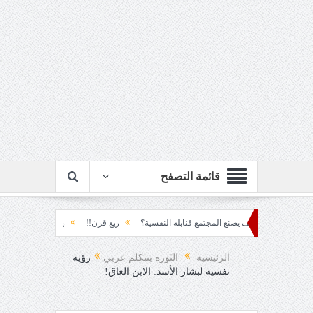
قائمة التصفح
تراكم... كيف يصنع المجتمع قنابله النفسية؟
ربع قرن!!
رزقٌ من يستكثره؟!
م
 العقاد!!
الرئيسية
الثورة بتتكلم عربي
رؤية
نفسية لبشار الأسد: الابن العاق!