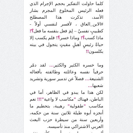
كلما حاولت التفكير بحجم الإجرام الذي
فعله الرئيس المخلوع المجرم بشار
الأسد، تذكرت هذا المصطلح
#الابن_العاق ، لأفسر لنفسي أولاً -
كطبيبٍ نفسيّ – لِمَ فعل بنفسه ما فعل
؟!
ماذا كسب
؟!
وماذا خسر
؟!
فلم يكسب إلا
حياةً رئيسٍ أهبلٍ مقيتٍ يتجول في بيته
بكلسون
!!
وما خسره الكثير والكثير
…
لقد دمّر
حرفياً نفسه وعائلته وطائفته بأفعاله
الشنيعة
…
فضلاً عن تدمير سورية وتشريد
شعبها
…
لكن هذا ما يبدو في الظاهر، أما في
الباطن، فهناك
"
مكاسب لا واعية
"!!!
نعم
مكاسب
"
طفولية
"
رهيبة، بتحطيم ما
أنجزه أبوه طيلة ثلاثين سنة من حكمه،
وأربعين سنة من سيطرة حزب البعث
العربي الاشتراكي منذ تأسيسه.