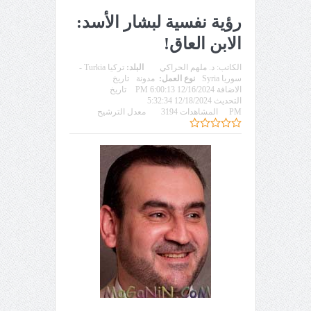
رؤية نفسية لبشار الأسد:
الابن العاق!
الكاتب:
د. ملهم الحراكي
البلد:
تركيا Turkia -
سوريا Syria
نوع العمل:
مدونة
تاريخ
الاضافة 12/16/2024 6:00:13 PM
تاريخ
التحديث 12/18/2024 5:32:34
PM
المشاهدات 3194
معدل الترشيح