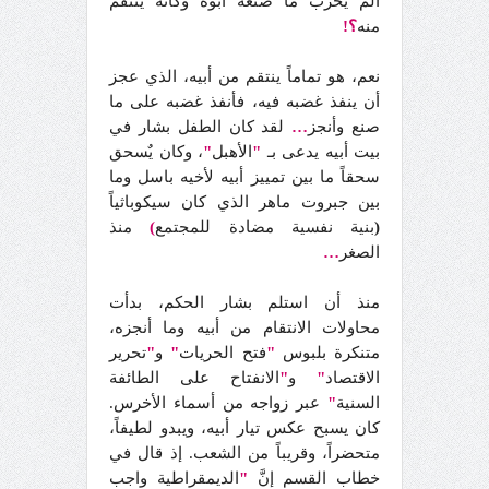
ألم يخرب ما صنعه أبوه وكأنه ينتقم
منه
؟!
نعم، هو تماماً ينتقم من أبيه، الذي عجز
أن ينفذ غضبه فيه، فأنفذ غضبه على ما
صنع وأنجز
…
لقد كان الطفل بشار في
بيت أبيه يدعى بـ
"
الأهبل
"
، وكان يٌسحق
سحقاً ما بين تمييز أبيه لأخيه باسل وما
بين جبروت ماهر الذي كان سيكوباثياً
(
بنية نفسية مضادة للمجتمع
)
منذ
الصغر
…
منذ أن استلم بشار الحكم، بدأت
محاولات الانتقام من أبيه وما أنجزه،
متنكرة بلبوس
"
فتح الحريات
"
و
"
تحرير
الاقتصاد
"
و
"
الانفتاح على الطائفة
السنية
"
عبر زواجه من أسماء الأخرس.
كان يسبح عكس تيار أبيه، ويبدو لطيفاً،
متحضراً، وقريباً من الشعب. إذ قال في
خطاب القسم إنَّ
"
الديمقراطية واجب