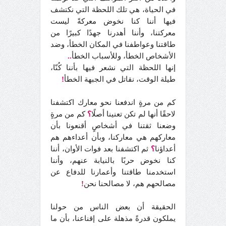
في الحياة، هي تلك اللحظة التي نكتشف
فيها أننا كنا نخوض معركةً ليست
معركتنا، وأننا أهدرنا جهدًا كبيرًا من
طاقتنا وعواطفنا في المكان الخطأ، وضد
الأشخاص الخطأ، وللأسباب الخطأ
..
إنها اللحظة التي نشعر فيها بأننا كُنّا،
طيلة الوقت، نقاتل في الجبهة الخطأ
!
كم من مرةٍ اندفعنا نحو معارك اكتشفنا
لاحقًا أنها لم تكن تعنينا أصلًا
؟
كم من مرةٍ
وضعنا ثقتنا في أشخاصٍ أقنعونا بأن
معاركهم هي معاركنا، وبأن أعداءهم هم
أعداؤنا
؟
ثم اكتشفنا بعد فوات الأوان، أننا
كنا نخوض حربًا بالنيابة عنهم، وأننا
استخدمنا طاقتنا وأعمارنا للدفاع عن
مصالحهم هم، لا مصالحنا نحن
!
الحقيقة أن بعض الناس من حولنا
يملكون قدرةً مذهلة على إقناعنا، بأن ما