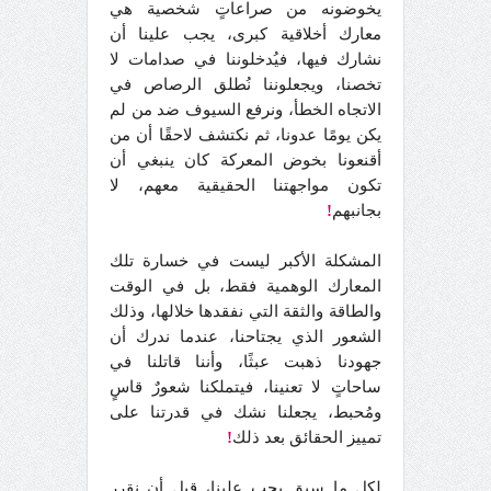
يخوضونه من صراعاتٍ شخصية هي
معارك أخلاقية كبرى، يجب علينا أن
نشارك فيها، فيُدخلوننا في صدامات لا
تخصنا، ويجعلوننا نُطلق الرصاص في
الاتجاه الخطأ، ونرفع السيوف ضد من لم
يكن يومًا عدونا، ثم نكتشف لاحقًا أن من
أقنعونا بخوض المعركة كان ينبغي أن
تكون مواجهتنا الحقيقية معهم، لا
بجانبهم
!
المشكلة الأكبر ليست في خسارة تلك
المعارك الوهمية فقط، بل في الوقت
والطاقة والثقة التي نفقدها خلالها، وذلك
الشعور الذي يجتاحنا، عندما ندرك أن
جهودنا ذهبت عبثًا، وأننا قاتلنا في
ساحاتٍ لا تعنينا، فيتملكنا شعورٌ قاسٍ
ومُحبط، يجعلنا نشك في قدرتنا على
تمييز الحقائق بعد ذلك
!
لكل ما سبق يجب علينا، قبل أن نقرر