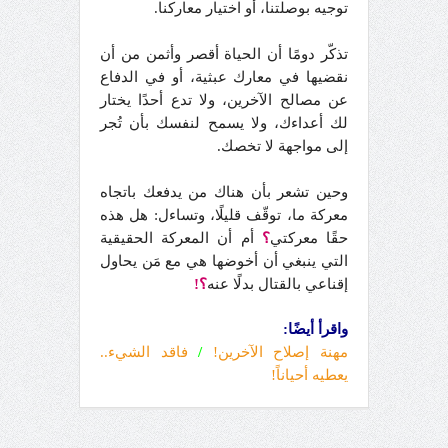
توجيه بوصلتنا، أو اختيار معاركنا.
تذكّر دومًا أن الحياة أقصر وأثمن من أن
نقضيها في معارك عبثية، أو في الدفاع
عن مصالح الآخرين، ولا تدع أحدًا يختار
لك أعداءك، ولا يسمح لنفسك بأن تُجر
إلى مواجهة لا تخصك.
وحين تشعر بأن هناك من يدفعك باتجاه
معركة ما، توقّف قليلًا، وتساءل: هل هذه
حقًا معركتي
؟
أم أن المعركة الحقيقية
التي ينبغي أن أخوضها هي مع مَن يحاول
إقناعي بالقتال بدلًا عنه
؟!
واقرأ أيضًا:
مهنة إصلاح الآخرين!
/
فاقد الشيء..
يعطيه أحياناً!