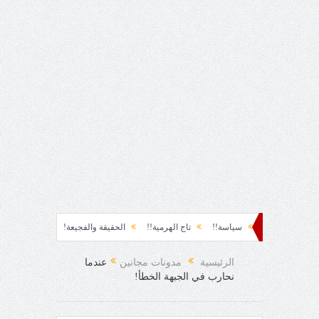
 نشوة!!
سياسة!!
تاج الهرمية!!
الحقيقة والفجيعة!!
لِقاءُ في المَطَرِ!
رح المفاجئ!
الرئيسية
مدونات مجانين
عندما
نحارب في الجبهة الخطأ!