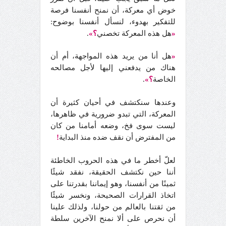
خوض أي معركة، أن نمنح أنفسنا فرصة
للتفكير بهدوء، لنسأل أنفسنا بوضوح:
«
هل هذه المعركة تخصني
؟»
.
«
هل أنا من يريد هذه المواجهة، أم أن
هناك من يدفعني إليها لأجل مصالحه
الخاصة
؟»
.
وعندها سنكتشف في أحيان كثيرة أن
المعركة، التي تبدو ضرورية في ظاهرها،
ليست سوى فخ، وضعه أمامنا من كان
من المفترض أن نقف ضده منذ البداية
!
لعلّ أخطر ما في هذه الحروب الخاطئة
أننا حين نكتشف الحقيقة، نفقد شيئًا
ثمينًا من أنفسنا، وهو إيماننا بقدرتنا على
اتخاذ القرارات الصحيحة، ونخسر شيئًا
من ثقتنا بالعالم من حولنا، ولذلك علينا
أن نحرص على ألا نمنح الآخرين سلطة