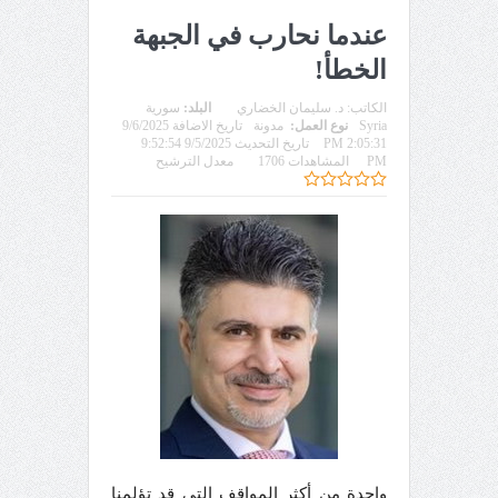
عندما نحارب في الجبهة
الخطأ!
الكاتب:
د. سليمان الخضاري
البلد:
سورية
Syria
نوع العمل:
مدونة
تاريخ الاضافة 9/6/2025
2:05:31 PM
تاريخ التحديث 9/5/2025 9:52:54
PM
المشاهدات 1706
معدل الترشيح
واحدة من أكثر المواقف التي قد تؤلمنا