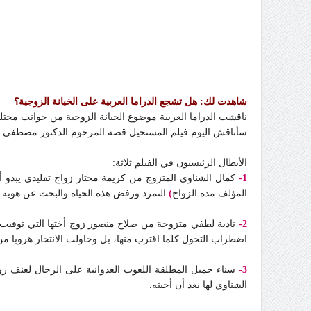
شاهدت لك: هل تشجع الدراما العربية على الخيانة الزوجية؟
ناقشت الدراما العربية موضوع الخيانة الزوجية من جوانب مختل
سأناقش اليوم فيلم المستحيل قصة المرحوم الدكتور مصطفى م
الأبطال الرئيسيون في الفيلم ثلاثة:
1-
كمال الشناوي المتزوج من كريمة مختار زواج تقليدي يبدو أن
المؤلف مدة الزواج
)
التمرد ورفض هذه الحياة والبحث عن هوية ج
2-
نادية لطفي متزوجة من صلاح منصور زوج أختها التي توفيت ب
اضطراب التحول كلما اقترب منها، بل وحاولت الانتحار هروبا م
3-
سناء جميل المطلقة اللعوب العدوانية على الرجال لعنف زو
الشناوي لها بعد أن أحبته.