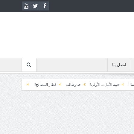
اتصل بنا
خيبة الأمل.... الأولى!
خذ وطالب
قطار المصالح!!
ابتسامة الطوارئ!
الم