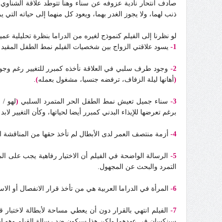
صادف انتحار نادية عزوفه عن سناء وهنا تتوطد علاقة الشناوي 
ذنب لهما، ولا يجوز الغدر بهما، ويعود كل منهما إلى حياته التي 
لو نظرنا إلى الفيلم كنموذج لغيره من الدراما بنظرة تحليلية عم
1-
يسود علاقتي الزواج بين شخصيات الفيلم نمط الطفل المق
2-
وجود طرف سلبي في العلاقة نأخذه كمبرر للتغيير رغم وجوده 
(
أهانها ليلة الزفاف، ترفضه جنسيا، مشغول بعمله
)
.
3-
سناء جميل تعيش نمط الطفل الحر المتمرد السلبي
(
لهو / 
برغم تعرضها للإيذاء البدني كمبرر أيضا لحياتها، وكأن التغيير لابد
4-
أزمة منتصف العمر لدى الأبطال لم تأخذ حقها من المناقشة ال
5-
الرسالة الواضحة في الفيلم أن الاختيار رفاهية يجب على ا
التمرد والبحث عن المجهول.
6-
المرأة في الدراما العربية هي من تأخذ قرار الانفصال أو الاست
7-
الفيلم انتهي بالقرار دون أن يعطي مساحة لأبطالة لاختبار 
سينكسان في عهدهما ولكن هذا سيكون ضد رسالة الفيلم وهو است