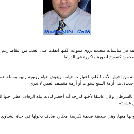
فة في مناسبات متعددة برؤى متنوعة، لكنها اتفقت على العديد من النقاط رغم 
حمود كنموذج لصورة متكررة في الدراما.
ه من اختيار الأب كأغلب اختيارات حياته، ويعيش حياة روتينية رتيبة ومملة حت
ديدة، هل أزمة السبع سنوات أو أزمة منتصف العمر. لا ندري.
السرطان وكان عاشقا لأختها لدرجة أنه أحضر لنادية ليلة الزفاف عطر أختها ا
ن عشرته.
جها معها، وهي صديقة قديمة لكريمة مختار، صادف دخولها في حياة الشناوي م