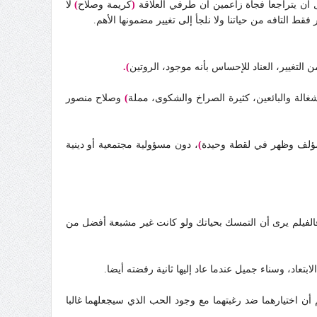
بل أن يتراجعا فجأة زاعمين أن طرفي العلاقة
(
كريمة وصلاح
)
لا
قط التافه من حياتنا ولا نلجأ إلى تغيير مضمونها الأهم.
 التغيير، العناد للإحساس بأنه موجود، الروتين
)
.
الة والبائعين، كثيرة الصراخ والشكوى، مملة
)
وصلاح منصور
لمؤلف وظهر في لقطة وحيدة
)
، دون مسؤولية مجتمعية أو دينية
الفيلم يرى أن التمسك بحياتك ولو كانت غير مشبعة أفضل من
بتعاد، وسناء جميل عندما عاد إليها ثانية رفضته أيضا.
أن اختيارهما ضد رغبتهما مع وجود الحب الذي سيجعلهما غالبا