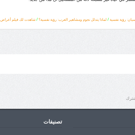
/
/
سيان: رؤية نفسية
لماذا يتدلل نجوم ومشاهير العرب: رؤية نفسية؟
شاهدت لك فيلم أعراض جا
شترك
تصنيفات