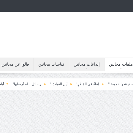
ملفات مجانين
إبداعات مجانين
قياسات مجانين
قالوا عن مجانين
فجيعة!!
لِقاءُ في المَطَرِ!
أين القيادة!!
رسائل... لم أرسلها!
أيامنا!!