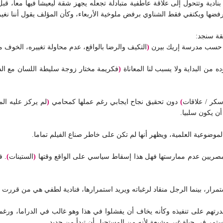
بنادية وتتحول إلى علاقة عاطفية متبادلة تجعله يجهز شقة ليعيشا فيها معا، ق
يرفضها ويكتفي فقط الشناوي برفض ملوخية الأربعاء، وكأن المؤلف يقول أننا نغير ف
يقة سنجد:
يد حسب مدرسة إريك بيرن
(
التكيف والرضا بالواقع، عدم محاولة تغييره، الخوف من
من البداية ولا يسبب لنا المعاناة
(
فكريمة مختار زوجة سليطة اللسان مع الشغ
سكر / علاقات
)
دون تحقيق نجاح ايجابي رغم عملها كمحامي
(
لم يركز عليه ا
 أن يكون سلبيا.
موضوعية العلمية، ويظهر أنها لم تكن على خاطر صناع الفيلم تماما.
لمصريين عدم ممارستها فهل هذا إسقاط سياسي على الواقع وقتها
(
الستينات
)
. ف
مرار، بينما الرجل منقاد لرغباته ويريد استمرارها، فنادية لطفي هي من قررت الا
قدرتهم على تنفيذه وكأنه يخاف أن يفشلوا في هذا وهو غالب في الدراما، ورغم 
مر في حياة غير مشبعة لأنه من المستحيل أن تبدأ من جديد.