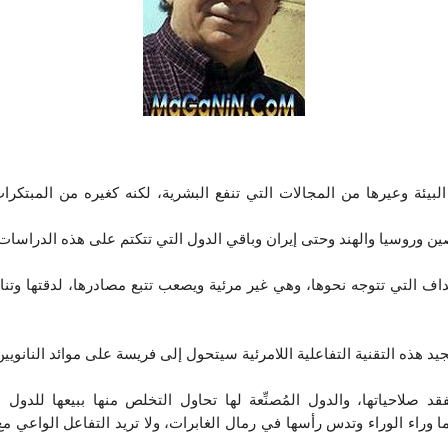
يئة وعيرها من المجالات التي تنفع البشرية، لكنه كغيره من المبتكرات
ين وروسيا والهند وحتى إيران وباقي الدول التي تتكتم على هذه الدراسات
ف التي تتوجه نحوها، وهي غير مرئية ويصعب تتبع مصادرها، لدقتها وتناهي
د هذه التقنية التفاعلية اللامرئية سيتحول إلى فريسة على موائد النانويين
 صلاحياتها، والدول المُصنِّعة لها تحاول التخلص منها ببيعها للدول
ا وراء الوراء وتدس رأسها في رمال الغابرات، ولا تريد التفاعل الواعي