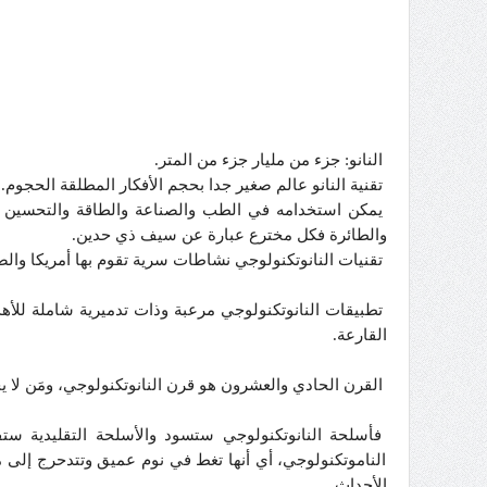
النانو: جزء من مليار جزء من المتر.
تقنية النانو عالم صغير جدا بحجم الأفكار المطلقة الحجوم.
يمكن استخدامه في الطب والصناعة والطاقة والتحسين الب
والطائرة فكل مخترع عبارة عن سيف ذي حدين.
تقنيات النانوتكنولوجي نشاطات سرية تقوم بها أمريكا والص
تطبيقات النانوتكنولوجي مرعبة وذات تدميرية شاملة للأهدا
القارعة.
القرن الحادي والعشرون هو قرن النانوتكنولوجي، ومَن لا يجي
فأسلحة النانوتكنولوجي ستسود والأسلحة التقليدية ستفقد
الناموتكنولوجي، أي أنها تغط في نوم عميق وتتدحرج إلى م
الأجداث.