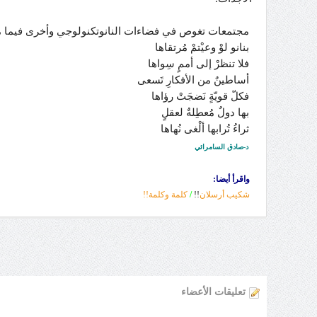
مجتمعات تغوص في فضاءات النانوتكنولوجي وأخرى فيما مضى
بنانو لوْ وعيْتمْ مُرتقاها
فلا تنظرْ إلى أممٍ سِواها
أساطينٌ من الأفكارِ تَسعى
فكلّ قويّةٍ نَضجَتْ رؤاها
بها دولٌ مُعطِلةٌ لعقلٍ
ثراءُ تُرابها ألْغى نُهاها
د-صادق السامرائي
واقرأ أيضا:
شكيب أرسلان
!!
/
كلمة وكلمة!!
تعليقات الأعضاء