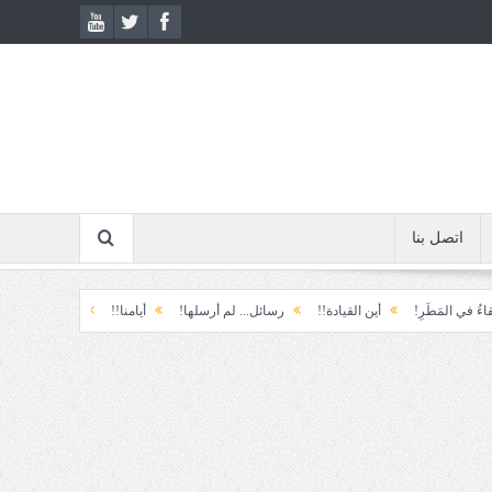
اتصل بنا
َطَرِ!
أين القيادة!!
رسائل... لم أرسلها!
أيامنا!!
خيبة الأمل.... الأولى!