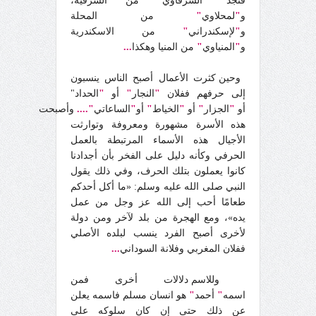
فنجد
"
الشرقاوي
"
من الشرقية،
و
"
لمحلاوي
"
من المحلة
و
"
لإسكندراني
"
من الاسكندرية
و
"
المنياوي
"
من المنيا وهكذا
...
وحين كثرت الأعمال أصبح الناس ينسبون
إلى حرفهم ففلان
"
النجار
"
أو
"
الحداد"
أو
"
الجزار
"
أو
"
الخياط
"
أو
"
الساعاتي
"....
وأصبحت
هذه الأسرة مشهورة ومعروفة وتوارثت
الأجيال هذه الأسماء المرتبطة بالعمل
الحرفي وكأنه دليل على الفخر بأن أجدادنا
كانوا يعملون بتلك الحرف، وفي ذلك يقول
النبي صلى الله عليه وسلم: «ما أكل أحدكم
طعامًا أحب إلى الله عز وجل من عمل
يده»، ومع الهجرة من بلد لآخر ومن دولة
لأخرى أصبح الفرد ينسب لبلده الأصلي
ففلان المغربي وفلانة السوداني
...
وللاسم دلالات أخرى فمن
اسمه
"
أحمد
"
هو انسان مسلم فاسمه يعلن
عن ذلك حتى إن كان سلوكه على