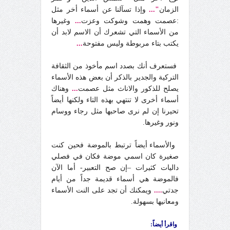
الزمان
"
...
وإذا تسآلنا عن أسماء أخر مثل
:عصمت وهمت وشوكت وعزت
...
وغيرها
من الأسماء التي تشعرك أن الاسم لابد أن
يكتب بتاء مربوطة وليس مفتوحة
...
فستعرف أنك بصدد اسم مأخوذ من الثقافة
التركية والجدير بالذكر أن بعض هذه الأسماء
يصلح للذكور والاناث مثل عصمت
...
وهناك
أسماء أخرى لا تنتهي بهذه التاء ولكنها أيضاً
تحيرنا إن لم نرى صاحبها مثل رجاء ووسام
ونور وغيرها.
والأسماء أيضاً ترتبط بالموضة فحين كنت
صغيرة كان اسمي موضة فكان في فصلي
داليات كثيرات –إن صح التعبير- أما الآن
فالموضة هي أسماء قديمة جداً من أيام
جدتي
....
ويمكنك أن تجد على النت الأسماء
ومعانيها بسهولة.
واقرأ أيضاً: