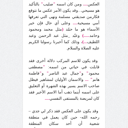
العكس
....
ومن كان اسمه
"
صليب
"
بالتأكيد
هو مسيحي...وقد يكون الأمر عكس ما نتوقع
فكارمن صديقتي مسلمة ونهى التي تعرفها
أمي مسيحية
....
وعلى أي حال فإن خير
الأسماء هو ما حمّد
(
مثل محمد ومحمود
وحامد
.....)
وعبّد _مثل عبد الرحمن وعبد
اللطيف
...)
، وذلك كما أخبرنا رسولنا الكريم
عليه الصلاة والسلام.
وقد يكون للاسم المركب دلالة أخرى فقد
قابلت في حياتي من اسمه:
"
مصطفى
محمود
"
و
"
جمال عبد الناصر
"
و
"
فاطمة
هانم
" ...
والاسمان الأوليان لمشاهير فيظل
صاحب الاسم يسير بهذه الشهرة أو التعليق
على اسمه أينما ذهب أما الاسم الأخير فقد
كان لمريضة بالمستفى النفسي
....
وقد يكون على العكس فقد ذكر لي جدي –
رحمه الله- حين كان يعمل في منطقة
شعبية أن أحد سكان المنطقة