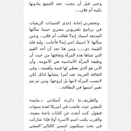
وحتى قبل أن تنجب- تجد الجميع ينادونها
بكنية أم فلان
....
وتحضرني إجابة إحدى السيدات الريفيات
في برنامج تلفزيوني مصري حينما سألتها
المذيعة اسمك إيه
؟
فقالت أم فلان
...
وحين
سألتها: لأ اسمك انتي إيه
؟
فأجابت: وليه قلة
القيمة دي
......
ومن هنا نجد أن أحد القيم
التي تتبناها هذه المرأة وثقافتها من حيث أن
وظيفة المرأة الأساسية هي الأمومة، وأن
الابن هو الذي يعطي لها قيمة وأهمية
...
وفي
الثقافة الغربية نجد أمرا مشابها لذلك لكن
لاتنسب المرأة لابنها بل لزوجها، ومن ثم يتم
تغيير اسمها في البطاقة
...
والطريف ما ذكرته أستاذتي د.مايسة
المفتي حيث عاشت في أمريكا لعدة سنوات
فتقول: كنت أبحث عن كتابات باحثة معينة،
والغرب يكتب اسم الأسرة أولا فإذا شاركت
في بحث سيكتبون اسمي كالتالي
"
المفتي