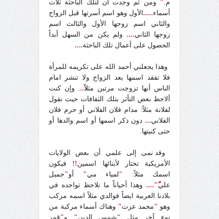
م.
"
ومن ثم وجدت أن لتلك الباحثة ثلاث
أسماء
.....
الأول وهو اسم أسرتها قبل الزواج
والثاني اسم زوجها الأول والثالث اسم
زوجها الثاني
....
ولم يكن من السهل أبداً
الحصول على أعمال تلك الباحثة
....
وهذا يجعلني أحمد الله على تكريمه للمرأة
فلا تفقد اسمها بعد الزواج ولا تنشر امام
الناس أنها تزوجت مرتين مث
ل
..
. وإن كنت
ألاحظ بعض التأثر بتلك الثقافات حيث نقول
لفلانة مثلاً: مدام فلان الفلاني أو حرم فلان
الفلاني
...
دون ذكر اسمها أو اسم والدها أو
حتى كنيتها.
وقد نمى إلى علمي أن بعض الولايات
الأمريكية تختار لأبنائها اسمين
!!
فيكون
اسمك مثلاً:
"
لمياء مي
"
أو
"
جميل
علي
ّ"....
وهذا أحياناً ما نلاحظ تواجده في
بلادنا العربية ايضاً فوالدي مثلاً اسمه مركب
وهو
"
محمد عزت
"
وهناك أسماء مركبة من
نوع آخر مثل
"
شمس الدين
"
و
"
قمر