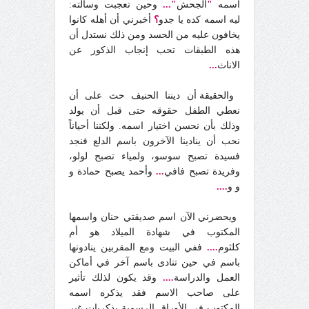
اسمه
"
الجحش
"...
وحين تعجبت وسألته:
ليه اسمه كده يا جدو
؟
أخبرني أن أهله كانوا
يخافون عليه من الحسد ومن ذلك نستدل أن
هذه الطبقات تحب إنجاب الذكور عن
الاناث
...
والحقيقة أن ديننا الحنيف حث على أن
نعطي الطفل حقوقه حتى قبل أن يولد
وذلك بأن نحسن اختيار اسمه. ولكننا أحياناً
نحب أن ينادينا الآخرون باسم الدلع فنجد
فسيدة تصبح سوسو، ولمياء تصبح لولو،
وفريدة تصبح فافي
...
وأحمد يصبح حمادة و
و و
....
ويحضرني الآن اسم صديقتي حنان واسمها
المكتوب في شهادة الميلاد هو أم
كلثوم
...
.
ففي البيت ومع المقربين ينادونها
باسم في حين تنادى باسم آخر في أماكن
العمل والدراسة
....
وقد يكون لذلك تأثير
على صاحب الاسم فقد يذكره اسمه
المكتوب في الأوراق الرسمية بذكريات غير