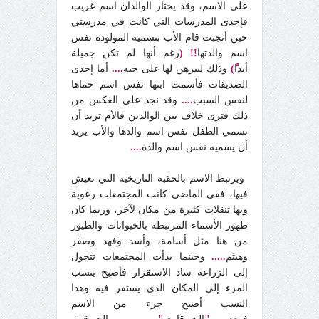
على الاسم، وقد يختار الوالدان اسم غريب
فإحدى المدرسات التي كانت في مدرستي
حين أنجبت قام الأب بتسمية المولودة نفس
اسم والدتها
!! (
رغم أنها لم تكن جميلة
أبدا
ً)
وذلك ليبرهن لها على حبه
....
أما إحدى
الصديقات فأسمت ابنها نفس اسم حماها
لنفس السبب
....
وقد نجد على العكس من
ذلك فترى خلاف بين الوالدين فالأم تريد أن
تسمي الطفل نفس اسم والدها والأب يريد
أن يسميه نفس اسم والده
....
ويرتبط الاسم بالحقبة التاريخية التي نعيش
فيها، ففي الماضي كانت المجتمعات رعوية
وبها تنقلات كثيرة من مكان لآخر، وربما كان
ظهور الأسماء المرتبطة بالحيوانات والطيور
من هنا مثل أسامة، وأسد وفهد وصقر
وهيثم
.....
وحينما بدأت المجتمعات تتحول
إلى الزراعة ساد الاستقرار فأصبح ينسب
المرء إلى المكان الذي يستقر فيه وهذا
النسب أصبح جزء من الاسم