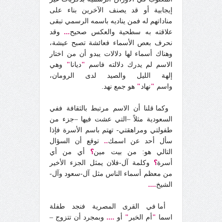
إيجابية أو قد يصنف الآخرين بناء على
مناداتهم له فمن يناديه باسمه الرسمي تبقى
علاقته به سطحية والعكس صحيح
...
وقد
نحرف بعص الأسماء فعائشة تصبح عيشة،
وهناك أسماء لها دلالات يبدو أن من اختار
الاسم لم يدرك دلالته فاسم
"
ديانا
"
وهي
إلهة الليل والصيد لدى الرومان،
واسم
"
نهاد
"
هو جمع نهد.
وكما قلنا أن الاسم مرتبط بالثقافة ففي
السعودية مثلاً –التي عشت فيها –جزء من
طفولتي ومراهقتي- تهتم باسم الأسرة فإذا
سأل أحد عن اسمك
..
توقع أن السؤال
التالي هو: من بيت مين
؟
أي من أي
أسرة
؟
وكلمة آل-فلان يمثل الجزء الأخير
من معظم أسماء الناس مثل آل-سعود وآل-
الشيخ
....
أما في القرى المصرية فنجد طفلة
اسما
"
أم الخير
"
أو
....
وبمجرد أن تتزوج –