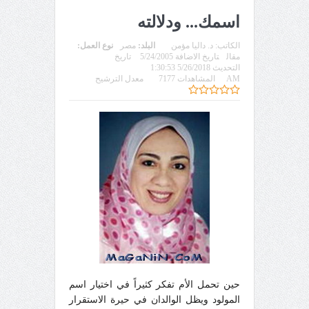
اسمك... ودلالته
الكاتب:
د. داليا مؤمن
البلد:
مصر
نوع العمل:
مقال
تاريخ الاضافة 5/24/2005
تاريخ
التحديث 5/26/2018 1:30:53
AM
المشاهدات 7177
معدل الترشيح
حين تحمل الأم تفكر كثيراً في اختيار اسم
المولود ويظل الوالدان في حيرة الاستقرار