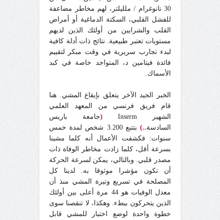
30 نانوغرام / ملليلتر، لهم مخاطر مضاعفة
للفشل القلبي، السكتة الدماغية أو أمراض
القلب والشرايين من أولئك الذين لديهم
مستويات تعتبر طبيعية. نتائج ذات أدلة كافية
لبدء تجارب سريرية في وقت مبكر لتقييم
فائدة فيتامين د، المتواجد خاصة في كبد
الأسماك.
الخبر الجيد الآخر يتعلق بإيقاع المشي. هنا
قام فريق فرنسي من المعهد العلمي
الشهير Inserm
(
جامعة باريس
السادسة
..)
بتتبع 3.200 شخص لمدة خمس
سنوات: فكشفت الأعمال أنه كلما مشينا
بسرعة أقل، كلما زادت مخاطر الوفاة ذات
مصدر قلبي. وبالتالي، يمكن لسرعة الحركة
أن تكون مؤشرا موثوقا به. لدينا كل
المصلحة في تسريع وتيرة المشي منذ أن
معدل الوفيات هو 44 مرة أعلى بين أولئك
الذين يتحركون ببطء. وهكذا، لا تنقصنا سوى
خطوة واحدة لوضع اختبار للمشي قابل