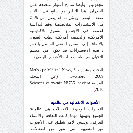
مجهولين، وأيضا نماذج أسوار ملصقة على
الجدران. هذا التناذر هو شائع في حالات
ضعف البصر، ويمثل ما قد يصل إلى 25 ٪
من الاستشارات المتخصصة وفقا لدراسة
قدمت في الاجتماع السنوي للأكاديمية
الأمريكية والجمعية أمريكية لطب العيون.
بالإضافة إلى الضمور البقعي المتصل بالعمر
، هذه الاضطرابات قد تكون في معظم
الأحيان مرتبطة بإصابات الأعصاب البصرية.
البحث منشور بMedscape Médical News, 3
novembre 2009.
(
عن المجلة
الفرنسيةSciences et Avenir N°755 janvier
)
2010
٠
الأصوات الانفعالية هي عالمية
التعبيرات الوجهية للانفعالات هي عالمية:
الجميع يفهمها مهما كانت الثقافة والانتماء
العرقي. ونفس الأمر ينطبق على الأصوات
غير الشفهية التي تعبر عن انفعالات-