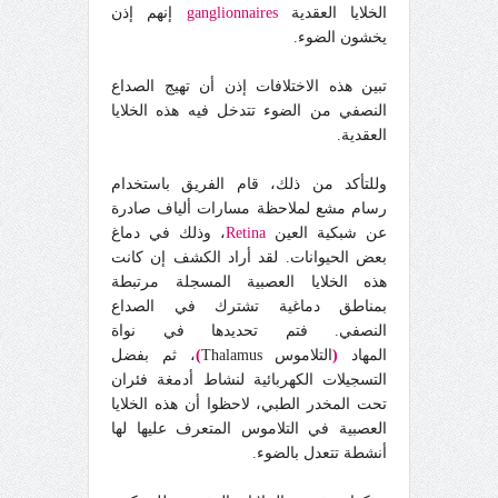
الخلايا العقدية
ganglionnaires
إنهم إذن
يخشون الضوء.
تبين هذه الاختلافات إذن أن تهيج الصداع
النصفي من الضوء تتدخل فيه هذه الخلايا
العقدية.
وللتأكد من ذلك، قام الفريق باستخدام
رسام مشع لملاحظة مسارات ألياف صادرة
عن شبكية العين
Retina
، وذلك في دماغ
بعض الحيوانات. لقد أراد الكشف إن كانت
هذه الخلايا العصبية المسجلة مرتبطة
بمناطق دماغية تشترك في الصداع
النصفي.
فتم تحديدها في نواة
المهاد
(
التلاموس Thalamus
)
، ثم بفضل
التسجيلات الكهربائية لنشاط أدمغة فئران
تحت المخدر الطبي، لاحظوا أن هذه الخلايا
العصبية في التلاموس المتعرف عليها لها
أنشطة تتعدل بالضوء.