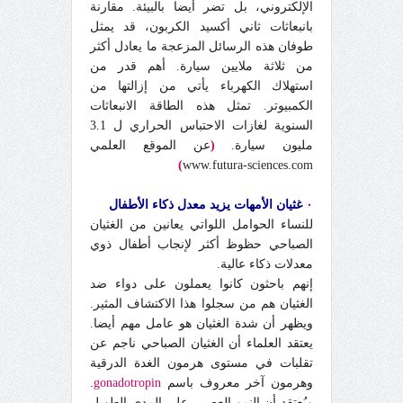
الإلكتروني، بل تضر أيضا بالبيئة. مقارنة
بانبعاثات ثاني أكسيد الكربون، قد يمثل
طوفان هذه الرسائل المزعجة ما يعادل أكثر
من ثلاثة ملايين سيارة. أهم قدر من
استهلاك الكهرباء يأتي من إزالتها من
الكمبيوتر. تمثل هذه الطاقة الانبعاثات
السنوية لغازات الاحتباس الحراري ل 3.1
مليون سيارة.
(
عن الموقع العلمي
)
www.futura-sciences.com
٠
غثيان الأمهات يزيد معدل ذكاء الأطفال
للنساء الحوامل اللواتي يعانين من الغثيان
الصباحي حظوظ أكثر لإنجاب أطفال ذوي
معدلات ذكاء عالية.
إنهم باحثون كانوا يعملون على دواء ضد
الغثيان هم من سجلوا هذا الاكتشاف المثير.
ويظهر أن شدة الغثيان هو عامل مهم أيضا.
يعتقد العلماء أن الغثيان الصباحي ناجم عن
تقلبات في مستوى هرمون الغدة الدرقية
وهرمون آخر معروف باسم
gonadotropin
.
ويُعتقد أن النمو العصبي على المدى الطويل