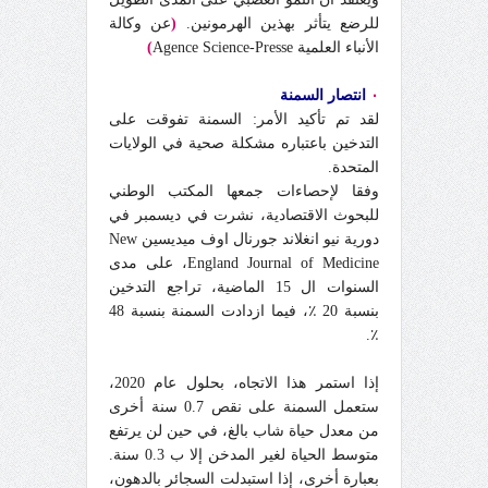
للرضع يتأثر بهذين الهرمونين.
(
عن وكالة
الأنباء العلمية Agence Science-Presse
)
٠
انتصار السمنة
لقد تم تأكيد الأمر: السمنة تفوقت على
التدخين باعتباره مشكلة صحية في الولايات
المتحدة.
وفقا لإحصاءات جمعها المكتب الوطني
للبحوث الاقتصادية، نشرت في ديسمبر في
دورية نيو انغلاند جورنال اوف ميديسين New
England Journal of Medicine، على مدى
السنوات ال 15 الماضية، تراجع التدخين
بنسبة 20 ٪، فيما ازدادت السمنة بنسبة 48
٪.
إذا استمر هذا الاتجاه، بحلول عام 2020،
ستعمل السمنة على نقص 0.7 سنة أخرى
من معدل حياة شاب بالغ، في حين لن يرتفع
متوسط الحياة لغير المدخن إلا ب 0.3 سنة.
بعبارة أخرى، إذا استبدلت السجائر بالدهون،