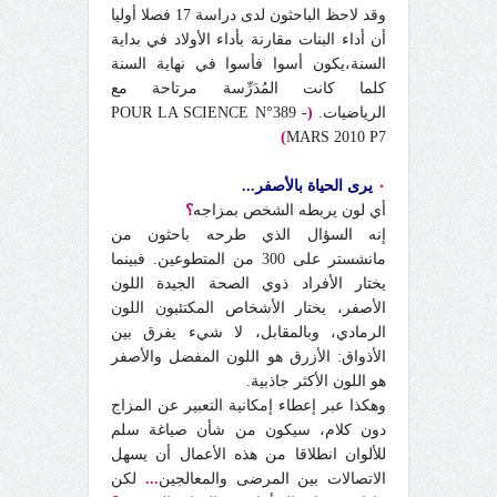
وقد لاحظ الباحثون لدى دراسة 17 فصلا أوليا
أن أداء البنات مقارنة بأداء الأولاد في بداية
السنة،يكون أسوا فأسوا في نهاية السنة
كلما كانت المُدَرِّسة مرتاحة مع
الرياضيات.
(
POUR LA SCIENCE N°389 -
)
MARS 2010 P7
٠
يرى الحياة بالأصفر...
أي لون يربطه الشخص بمزاجه
؟
إنه السؤال الذي طرحه باحثون من
مانشستر على 300 من المتطوعين. فبينما
يختار الأفراد ذوي الصحة الجيدة اللون
الأصفر، يختار الأشخاص المكتئبون اللون
الرمادي، وبالمقابل، لا شيء يفرق بين
الأذواق: الأزرق هو اللون المفضل والأصفر
هو اللون الأكثر جاذبية.
وهكذا عبر إعطاء إمكانية التعبير عن المزاج
دون كلام، سيكون من شأن صياغة سلم
للألوان انطلاقا من هذه الأعمال أن يسهل
الاتصالات بين المرضى والمعالجين
...
لكن