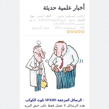
أخبار علمية حديثة
الكاتب:
مصطفى شقيب
البلد:
المغرب
نوع
العمل:
مدونة
تاريخ الاضافة 4/26/2010
تاريخ
التحديث 9/12/2019 2:20:20
AM
المشاهدات 10015
معدل الترشيح
٠
الرسائل المزعجة SPAMS تلوث الكوكب
هذه الرسائل لا تعمل فقط على خنق البريد