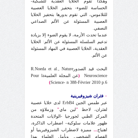
وهكذا تقوم الخلايا العقدية للشبكية-
الحساسة للضوء- بتحفيز الخلايا العصبية
للتلاموس، التي تقوم بدورها بتحفيز الخلايا
العصبية المسئولة عن الألم الصداعي
النصفي.
عندما تحدث الأزمة، لا يقوم الضوء إلا بزيادة
تدعيم السلسلة المسئولة عن الألم: الخلايا
العقدية، الخلايا العصبية في المهاد المسئولة
عن الألم.
البحث قيد الصدورR.Noeda et al., Nature
Neuroscience
(
عن المجلة العلميةPour la
)
Science- n 388-Février 2010 p.6
٠
فئران شيزوفيرينية
عبر طمس الجين ErbB4 لدى خلايا عصبية
لفئران، لاحظ
"
لين ماي
"
وزملاؤه من
المركز الطبي لجورجيا -الولايات المتحدة
ظهور علامات سلوكية– اضطراب الذاكرة،
اهتياج
...
مميزة لاضطراب الشيزوفيرينيا أو
الفصام الشخصي. ويأمل العلماء بهذا