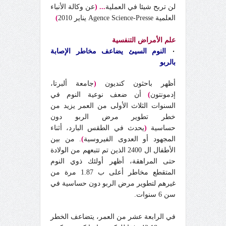
لن تربح شيئا في العملية
... (
عن وكالة الأنباء
العلمية Agence Science-Presse يناير 2010
)
علم الأمراض التنفسية
٠
النوم السيئ يضاعف مخاطر الإصابة
بالربو
أظهر باحثون كنديون
(
جامعة ألبرتا،
إدمونتون
)
أن ضعف نوعية النوم في
السنوات الثلاث الأولى من العمر يزيد من
خطر تطوير مرض الربو دون
حساسية
(
يحدث في الطقس البارد، أثناء
المجهود أو العدوى الفيروسية
)
. من بين
الأطفال ال 2400 الذين تم تتبعهم من الولادة
حتى المراهقة، أظهر أولئك ذوي النوم
المتقطع مخاطر أعلى ب 1.87 مرة من
غيرهم لتطوير مرض الربو دون حساسية في
سن 6 سنوات.
في الرابعة عشر من العمر، يتضاعف الخطر