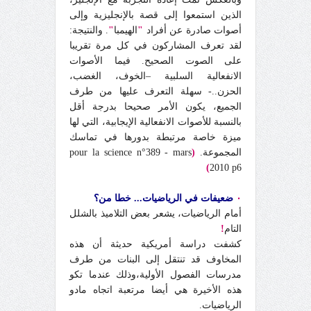
الذين استمعوا إلى قصة بالإنجليزية وإلى
أصوات صادرة عن أفراد
"
الهيمبا
"
. والنتيجة:
لقد تعرف المشاركون في كل مرة تقريبا
على الصوت الصحيح. فيما الأصوات
الانفعالية السلبية –الخوف، الغضب،
الحزن..- سهلة التعرف عليها من طرف
الجميع، يكون الأمر صحيحا بدرجة أقل
بالنسبة للأصوات الانفعالية الإيجابية، التي لها
ميزة خاصة مرتبطة بدورها في تماسك
المجموعة.
(
pour la science n°389 - mars
)
2010 p6
٠
ضعيفات في الرياضيات... خطا من؟
أمام الرياضيات، يشعر بعض التلاميذ بالشلل
التام
!
كشفت دراسة أمريكية حديثة أن هذه
المخاوف قد تنتقل إلى البنات من طرف
مدرسات الفصول الأولية،وذلك عندما تكو
هذه الأخيرة هي أيضا مرتعبة اتجاه مادو
الرياضيات.