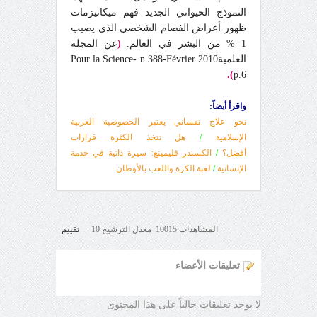
النموذج الحيواني الجديد فهم ميكانيزمات
ظهور أعراض الفصام الشخصي الذي يصيب
1 % من البشر في العالم.
(
عن المجلة
العلميةPour la Science- n 388-Février 2010
).
p.6
واقرأ أيضاً:
نحو علاج نفساني يعتبر الخصوصية العربية
الإسلامية
/
هل تتخذ الكثرة قرارات
أفضل؟
/
الكسندر فليمينغ: سيرة ذاتية في خدمة
الإنسانية
/
لعبة الكرة واللعب بالأوطان
المشاهدات 10015 معدل الترشيح 10
تقييم
تعليقات الأعضاء
لا يوجد تعليقات حالياً على هذا المحتوى