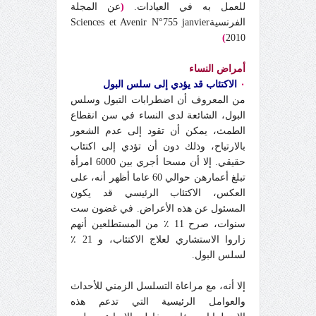
للعمل به في العيادات.
(
عن المجلة
الفرنسيةSciences et Avenir N°755 janvier
)
2010
أمراض النساء
٠
الاكتئاب قد يؤدي إلى سلس البول
من المعروف أن اضطرابات التبول وسلس
البول، الشائعة لدى النساء في سن انقطاع
الطمث، يمكن أن تقود إلى عدم الشعور
بالارتياح، وذلك دون أن تؤدي إلى اكتئاب
حقيقي. إلا أن مسحا أجري بين 6000 امرأة
تبلغ أعمارهن حوالي 60 عاما أظهر أنه، على
العكس، الاكتئاب الرئيسي قد يكون
المسئول عن هذه الأعراض. في غضون ست
سنوات، صرح 11 ٪ من المستطلعين أنهم
زاروا الاستشاري لعلاج الاكتئاب، و 21 ٪
لسلس البول.
إلا أنه، مع مراعاة التسلسل الزمني للأحداث
والعوامل الرئيسية التي تدعم هذه