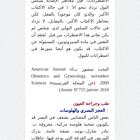
الاضطرابات، فإن مخاطر الإصابة بسلس
البول تزداد بنحو 50 ٪ في حالة الاكتئاب
الأكبر -والذي كان موجودا بالفعل. لكن
مخاطر الاكتئاب الأكبر، بالمقابل، لا تزداد
في حالات السلس البولي لدى شخص لم
يكن يعاني هذا الاضطراب من قبل. يُعتقد أن
النقص في مادة السيروتونين، المسئولة عن
الاكتئاب، قد يكون هو أيضا متورط في
اضطرابات للتبول.
البحث منشور بAmerican Journal of
Obstetrics and Gynecology, novembre
2009.
(
عن المجلة الفرنسيةSciences et
)
Avenir N°755 janvier 2010
طب وجراحة العيون
٠
العجز البصري والهلوسات
بعض الناس المصابين بضعف في البصر قد
يكونون ضحية هلوسة مركبة، معروفة ب:
تناذر شارل--بونيه. بصفة عامة، يدرك
المريض في الغرفة التي يوجد فيها، حافلات