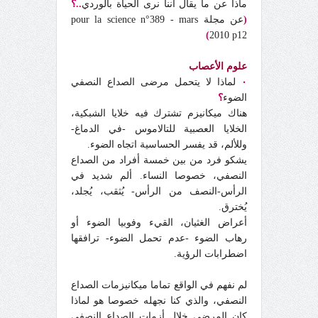
ماذا عن ما يقال أننا نرى الحياة بالوردي
..؟
(
عن مجلة pour la science n°389 - mars
)
2010 p12
علوم الأعصاب
٠
لماذا لا يتحمل مرضى الصداع النصفي
الضوء
؟
هناك ميكانيزم تشترك فيه خلايا الشبكية،
الخلايا العصبية للتالاموس -في الدماغ-
وللألم، قد يفسر الحساسية اتجاه الضوء.
يشكو فرد من بين خمسة أفراد من الصداع
النصفي، خصوصا النساء. ألم شديد في
الرأس-النصف من الرأس- يُثقب، يُجلد،
يُخترق.
أعراض الغثيان، القيء وفوبيا الضوء أو
رهاب الضوء -عدم تحمل الضوء- ترافقها
اضطرابات الرؤية.
لم نفهم في الواقع تماما ميكانيزمات الصداع
النصفي، والذي كنا نجهله خصوصا هو لماذا
كان المرضى خلال أزمات الصداع النصفي