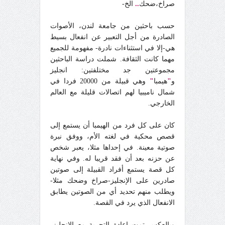
صراخ،ضحك
..
الخ-
حسب باحثين من جامعة لندن، الأصوات
الصادرة من أجل التعبير عن انفعال بسيط
هي-إلا في استثناءات نادرة- مفهومة للجميع
مهما كانت الثقافة. شملت دراسة الباحثين
مجموعتين جد مختلفتين: انجليز
و
"
هيمبا
"
وهي قبيلة من 20000 فردا في
شمال ناميبيا لهم اتصالات قليلة مع العالم
الخارجي.
كان على كل فرد من الهيمبا أن يستمع إلى
قصص محكية في لغته الأم، ووفق نبرة
صوتية معينة. في إحداها مثلا، يعبر شخص
عن حزنه بعد أن فقد قريبا له. وفي نهاية
كل قصة يستمع أفراد القبيلة إلى صوتين
صادرين على الإنجليز-صراخ وضحك مثلا-
ويطلب منهم تحديد أي من الصوتين يطابق
الانفعال الذي يرد في القصة.
وبالعكس تمت إعادة التجربة مع الإنجليز،