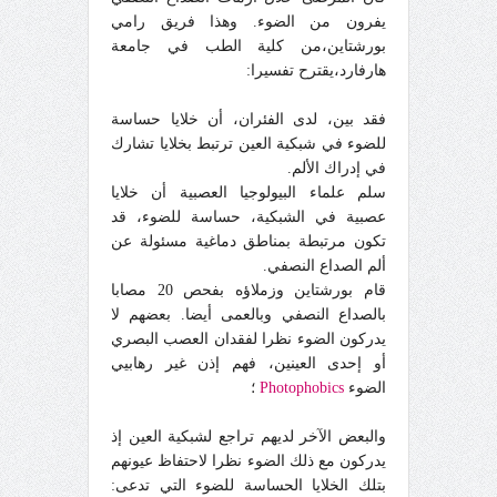
يفرون من الضوء. وهذا فريق رامي
بورشتاين،من كلية الطب في جامعة
هارفارد،يقترح تفسيرا:
فقد بين، لدى الفئران، أن خلايا حساسة
للضوء في شبكية العين ترتبط بخلايا تشارك
في إدراك الألم.
سلم علماء البيولوجيا العصبية أن خلايا
عصبية في الشبكية، حساسة للضوء، قد
تكون مرتبطة بمناطق دماغية مسئولة عن
ألم الصداع النصفي.
قام بورشتاين وزملاؤه بفحص 20 مصابا
بالصداع النصفي وبالعمى أيضا. بعضهم لا
يدركون الضوء نظرا لفقدان العصب البصري
أو إحدى العينين، فهم إذن غير رهابيي
الضوء
Photophobics
؛
والبعض الآخر لديهم تراجع لشبكية العين إذ
يدركون مع ذلك الضوء نظرا لاحتفاظ عيونهم
بتلك الخلايا الحساسة للضوء التي تدعى: