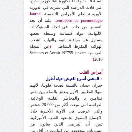
بنسبة 2.18! وفقا للدكتورة انيتا كوزيرسكيج،
التي قادت الدراسة التي نشرت في الدورية
الأوروبية لعلم الأمراض التنفسية
Journal
européen de pneumologie
,، علينا أن نجد
التفسير من جانب في اتجاه السيتوكينات
الالتهابية: مواد كيميائية وسيطة بعضها
مسئول عن مراقبة النوم والتهاب الشعب
الهوائية المفرط النشاط.
(
عن المجلة
الفرنسية Sciences et Avenir N°755 janvier
)
2010
أمراض القلب
٠
المشي أسرع للعيش حياة أطول
خبران جيدان بالنسبة لصحة قلوبنا، لأنهما
سهلا التطبيق. الأول يتعلق بالصلة بين نقص
فيتامين د والمخاطر القلبية الوعائية.
الدراسة التي تتبعت أكثر من 000 28 شخص
والتي عرضت في الآونة الأخيرة خلال
الاجتماع السنوي لجمعية القلب الأميركية،
تبين، أن المرضى الذين يعانون من
مستويات منخفضة من فيتامين د، أقل من