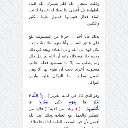
وقلت سبحان الله قلم يشترك الله الماء
للطهارة بل أعطى لنا بديلا له عندما لا نجد
الماء فقال فتيمموا فسهل علينا الكثير
والكثير.
لذلك فأنا أجد أن جزءا من المسئولية يقع
على عاتق الشباب وأنا منهم، فالشباب يتجه
بكل قوة إلى الله وإلى العبادة ويجد في ذلك
وحده حلا لمشكلته رغم أن الله لم يقل ذلك
ولم يطلب منا إلا ما نستطيع فعله بجانب
مسئولية أخرى يجب أن نقوم بها ألا وهي
العمل وطلب منا التوكل عليه وليس
التواكل.
وهو الذي قال في كتابه العزيز
(
....
إِنَّ اللَّهَ لا
يُغَيِّرُ مَا بِقَوْمٍ حَتَّى يُغَيِّرُوا مَا
بِأَنْفُسِهِم
ْ....
)
(
الرعد: من الآية11
)
فلابد من
التفكير والعمل مع العبادة وذلك عند الله
أفضل لأن فيه المنفعة العامة لذلك فاختلاف