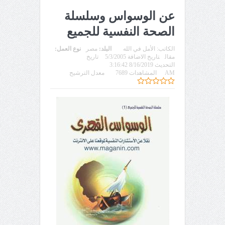
عن الوسواس وسلسلة
الصحة النفسية للجميع
الكاتب:
الأمل في الله
البلد:
مصر
نوع العمل:
مقال
تاريخ الاضافة 5/3/2005
تاريخ
التحديث 8/16/2019 3:16:42
AM
المشاهدات 7689
معدل الترشيح