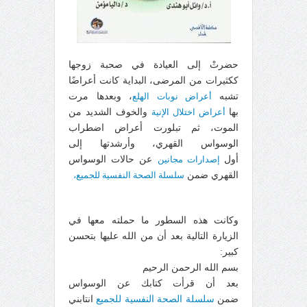
حضرتْ إلى العيادة في صحبة زوجها
ككثيرات من المرضى، البداية كانت أعراضًا
تشبه
أعراض نوبات الهلع
، وبعدها مرت
بها
أعراض اختلال الإنية
والخوف الشديد من
الموت، ثم تبلورت أعراض اضطراب
الوسواس القهري، وأرشدتها إلى
أول
إصدارات مجانين
عن حالات الوسواس
القهري ضمن
سلسلة الصحة النفسية للجميع،
وكانت هذه السطور ما حملته معها في
الزيارة التالية بعد أن من الله عليها بتحسن
كبير:
بسم الله الرحمن الرحيم
بعد أن قرأت كتابك عن الوسواس
ضمن
سلسلة الصحة النفسية للجميع
انتابني