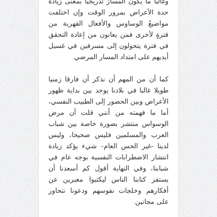
وغالبًا ما يكونُ المسارُ تدريجيًّا بمعنى زيادة
حدة الأعراض بمرور الوقت وإن اختلفت
مواضيعُ الوساوس والأفعال القهرية من
فترةٍ لأخرى فمن يعانون من إعادة التحقق
في فترة يتحولون إلى مسرفين في غسيل
أيديهم على امتداد المسار المرضي.
كما أن من المهم أن نذكر أن فارقا زمنيا
طويلا غالبا في بلادنا يوجد بين بداية ظهور
الأعراض وبين الحضور إلى الطبيب النفسي،
أما ما فهمته من أنني قلت أن مرض
الوسواس منتشر بصورة خاصة بين شباب
العرب والمسلمين فليس صحيحا، وليس
لدينا -غير الحس العام- شيء يؤكد زيادة
انتشار الاضطرابات النفسية بوجه عام في
شبابنا، وفي النهاية أقول كم أسعدنا أن
يستفز كتابنا الناس ليكتبوا معبرين عن
أفكارهم وخلجات نفوسهم ودعونا نتحاور
على مجانين.