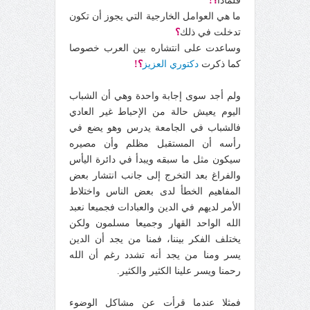
فلماذا
؟!
ما هي العوامل الخارجية التي يجوز أن تكون
تدخلت في ذلك
؟
وساعدت على انتشاره بين العرب خصوصا
كما ذكرت
دكتوري العزيز
؟!
ولم أجد سوى إجابة واحدة وهي أن الشباب
اليوم يعيش حالة من الإحباط غير العادي
فالشباب في الجامعة يدرس وهو يضع في
رأسه أن المستقبل مظلم وأن مصيره
سيكون مثل ما سبقه ويبدأ في دائرة اليأس
والفراغ بعد التخرج إلى جانب انتشار بعض
المفاهيم الخطأ لدى بعض الناس واختلاط
الأمر لديهم في الدين والعبادات فجميعا نعبد
الله الواحد القهار وجميعا مسلمون ولكن
يختلف الفكر بيننا، فمنا من يجد أن الدين
يسر ومنا من يجد أنه تشدد رغم أن الله
رحمنا ويسر علينا الكثير والكثير.
فمثلا عندما قرأت عن مشاكل الوضوء