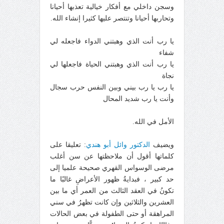
وسجن داخلي مع أفكار خيالية تعذبها أحيانا
وتحاربها أحيانا وتنتصر عليها كثيرا إنشاء الله.
يا رب أنت الذي وهبتني الدواء فاجعله لي
شفاء
يا رب أنت الذي وهبتني الحياة فاجعلها لي
نجاة
يا رب يا رب بيني وبين النفس حرب سجال
وأنت يا رب شديد المحال
الأمل في الله.
ويضيف
الدكتور وائل أبو هندي
: تعليقا على
كلماتها أقول أن ملاحظتها عن سن أغلب
مرضى الوسواس القهري صحيحة علميا إلى
حد كبير ، فبدايةُ ظهور الأعراضِ غالبًا ما
تكونُ في العقد الثالث من العمر أي ما بين
العشرين والثلاثين وإن كانت تظهرُ في سني
المراهقة أو حتى الطفولة في بعض الحالات