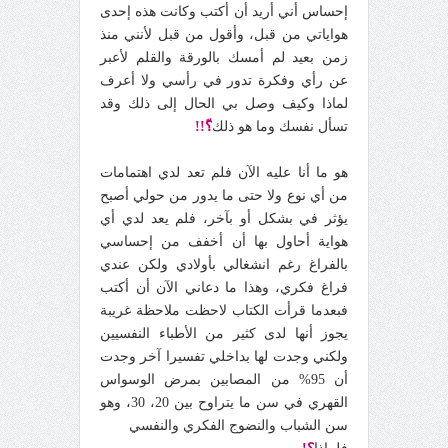
إحساس أني أريد أن أكتب وكانت هذه إحدى
هواياتي من قبل، وأقول من قبل لأنني منذ
زمن بعيد لم أمسك بالورقة والقلم لأعبر
عن رأي وفكرة تدور في رأسي ولا أعرف
لماذا وكيف وصل بي الحال إلى ذلك وقد
تسأل نفسك وما هو ذلك
؟ّ!!
هو ما أنا عليه الآن فلم تعد لدي اهتمامات
من أي نوع ولا حتى ما يدور من حولي أصبح
يؤثر في بشكل أو بآخر، فلم يعد لدي أي
هواية أحاول بها أن أخفف من إحساسي
بالفراغ رغم انشغالي بأولادي ولكن عندي
فراغ فكري، وهذا ما دعاني الآن أن أكتب
فبعدما قرأت الكتاب لاحظت ملاحظة غريبة
يجوز أنها لدى كثير من الأطباء النفسيين
ولكني وجدت لها بداخلي تفسيرا آخر وجدت
أن 95% من المصابين بمرض الوسواس
القهري في سن ما يتراوح بين 20، 30، وهو
سن الشباب والنضوج الفكري والنفسي