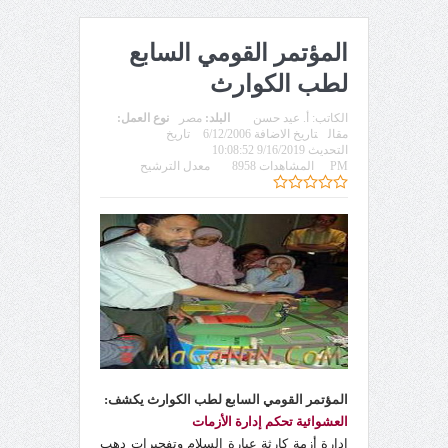
المؤتمر القومي السابع
لطب الكوارث
الكاتب:
أ. عيد حسن
البلد:
مصر
نوع العمل:
مقال
تاريخ الاضافة 6/12/2006
تاريخ
التحديث 9/16/2019 10:08:52
PM
المشاهدات 8958
معدل الترشيح
المؤتمر القومي السابع لطب الكوارث يكشف:
العشوائية تحكم إدارة الأزمات
إدارة أزمة كارثة عبارة السلام وتفجيرات دهب