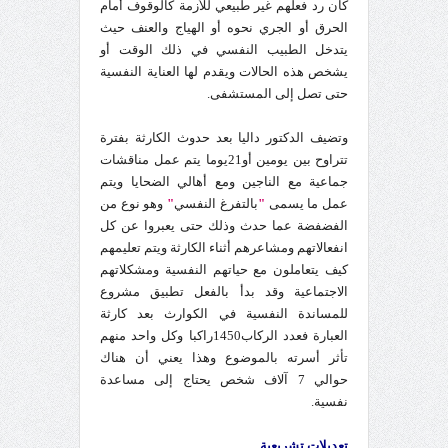
كان رد فعلهم غير طبيعي للأزمة كالوقوف أمام
الحرق أو الجري نحوه أو الهياج والعنف حيث
يتدخل الطبيب النفسي في ذلك الوقت أو
يشخص هذه الحالات ويقدم لها العناية النفسية
حتى تصل إلى المستشفى.
وتضيف الدكتور داليا بعد حدوث الكارثة بفترة
تتراوح بين يومين أو21يوما يتم عمل مناقشات
جماعية مع الناجين ومع أهالي الضحايا ويتم
عمل ما يسمى
"
بالتفرغ النفسي
"
وهو نوع من
الفضفضة عما حدث وذلك حتى يعبروا عن كل
انفعالاتهم ومشاعرهم أثناء الكارثة ويتم تعليمهم
كيف يتعاملون مع حياتهم النفسية ومشكلاتهم
الاجتماعية وقد بدأ بالفعل تطبيق مشروع
للمساندة النفسية في الكوارث بعد كارثة
العبارة فعدد الركاب1450راكبا وكل واحد منهم
تأثر أسرته بالموضوع وهذا يعني أن هناك
حوالي 7 آلاف شخص يحتاج إلى مساعدة
نفسية.
تعديلات تشريعية