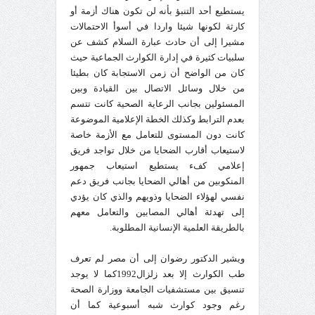
يستطيع أحد التنبؤ بأنه لن تكون هناك أزمة أو
كارثة لكونها شيئا واردا في أسوأ الاحتمالات
مشيرا إلى أن حادث عبارة السلام كشف عن
سلبيات كثيرة في إدارة الكوارث الجماعية حيث
كان من الواضح أن زمن الاستجابة كان بطيئا
من خلال وسائل الاتصال بين القيادة وبين
المسئولين بجانب الرعاية الصحية كانت تتسم
بعدم الترابط وكذلك الخطة الإعلامية الموضوعة
كانت دون المستوى للتعامل مع الأزمة خاصة
لاستيعاب أقارب الضحايا من خلال تواجد فريق
إعلامي كفء يستطيع استيعاب جمهور
المنكوبين من أهالي الضحايا بجانب فريق دعم
نفسي لهؤلاء الضحايا وذويهم والذي كان يؤدي
إلى تهدئة أهالي المصابين والتعامل معهم
بالطريقة العلمية الإنسانية المطلوبة.
ويشير الدكتور رضوان إلى أن مصر لم تعرف
طب الكوارث إلا بعد زلزال1992كما لا يوجد
تنسيق بين مستشفيات الجامعة ووزارة الصحة
رغم وجود كوارث شبه أسبوعية كما أن