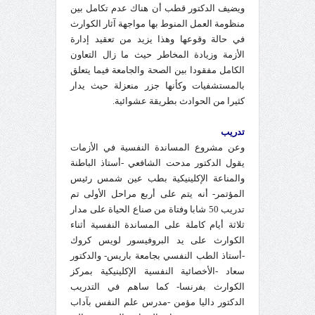
ويضيف الدكتور قطب أن هناك عدم تكامل بين
منظومة العمل المنوط بها مواجهة آثار الكوارث
في حالة وقوعها وهذا يزيد من تعقيد إدارة
الأزمة وزيادة المخاطر حيث ما زال التعاون
الكامل مفقودا بين الصحة والجامعة فيما يتعلق
بالمستشفيات وكأنها جزر منعزلة حيث يدار
كثيرا من الحوادث بطريقة عشوائية.
تدريب
وعن مشروع المساندة النفسية في الأزمات
يقول الدكتور مدحت الشافعي -أستاذ الباطنة
والمناعة الإكلينيكية بطب عين شمس رئيس
المؤتمر- أنه يتم على أربع مراحل الأولى تم
تدريب 50 شابا وفتاة من صناع الحياة على مدار
ثلاثة أيام كاملة على المساندة النفسية أثناء
الكوارث على يد البروفيسور لويس كروك
-أستاذ الطب النفسي بجامعة باريس- والدكتور
سعاد -الأخصائية النفسية الإكلينيكية بمركز
الكوارث بفرنسا- كما ساهم في التدريب
الدكتور داليا مؤمن -مدرس علم النفس بآداب