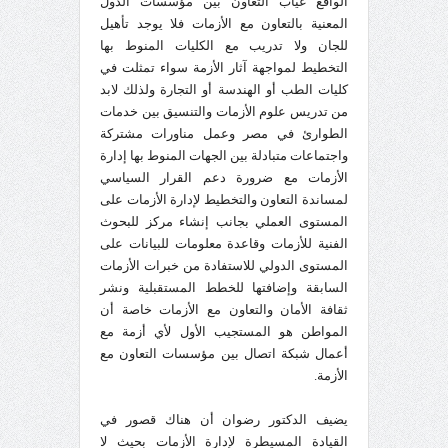
الواقع غياب التعاون بين مؤسسات الدول
المعنية بالتعاون مع الأزمات فلا يوجد تأهيل
للجان ولا تدريب مع الكليات المنوط بها
التخطيط لمواجهة آثار الأزمة سواء تمثلت في
كليات الطب أو الهندسة أو التجارة ولذلك لابد
من تدريس علوم الأزمات والتنسيق بين خدمات
الطوارئ في مصر وعمل مناورات مشتركة
واجتماعات متبادلة بين الجهات المنوط بها إدارة
الأزمات مع ضرورة دعم القرار السياسي
لمساندة التعاون والتخطيط لإدارة الأزمات على
المستوى العملي بجانب إنشاء مركز للبحوث
الفنية للأزمات وقاعدة معلومات للبيانات على
المستوى الدولي للاستفادة من خبرات الأزمات
السابقة وإضافتها للخطط المستقبلية ونشر
ثقافة الأمان والتعاون مع الأزمات خاصة أن
المواطن هو المستجيب الأول لأي أزمة مع
أعمال شبكة اتصال بين مؤسسات التعاون مع
الأزمة.
يضيف الدكتور رضوان أن هناك قصور في
القيادة المسيطرة لإدارة الأزمات بحيث لا