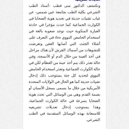
وتكتشف الدكتور منى قطب -أستاذ الطب
الشرعي بكلية الطب بجامعة عين شمس- عن
غياب تقنيات حديثة في تحديد هوية الضحايا في
الكوارث الجماعية كما حدث مؤخرا في حادثة
العبارة المنكوبة حيث توجد صعوبة بالغة في
استخدام الحامض النووي dna في التعرف على
أشلاء الجثث التي أصابها العفن وتعرضت
للتشوهات من أسماك القرش لأن هناك مراحل
في آخذ العينة من خلال الدم أو الأنسجة، وفي
حالة تعذر ذلك يتم أخذ عينة من العظام لكن في
حالة الكوارث الجماعية وتعذر استخدام الحامض
النووي لتحديد كل جثة يستوجب ذلك إدخال
تقنيات حديثة كما هو الحال في الولايات المتحدة
الأمريكية من خلال ما يسمى بسجل الأسنان أو
بصمة القدم وهي من الوسائل التي تحدد هوية
الضحايا بسرعة في حالة الكوارث الجماعية،
وهذا يستوجب إدخال تعديلات تشريعيه
للاستعانة بهذه الوسائل المتقدمة في الطب
الشرعي.