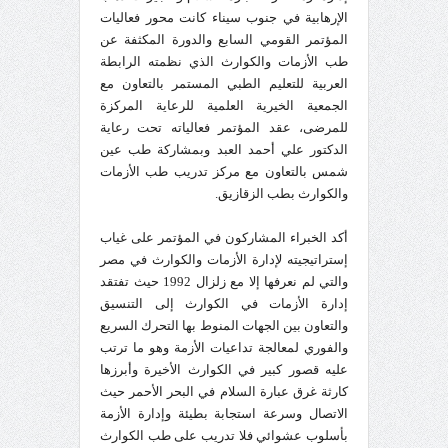
الإرهابية في جنوب سيناء كانت محور فعاليات
المؤتمر القومي السابع والدورة المكثفة عن
طب الأزمات والكوارث الذي نظمته الرابطة
العربية للتعليم الطبي المستمر بالتعاون مع
الجمعية الخيرية العلمية للرعاية المركزة
للمرضى، عقد المؤتمر فعالياته تحت رعاية
الدكتور علي أحمد العبد وبمشاركة طب عين
شمس بالتعاون مع مركز تدريب طب الأزمات
والكوارث بطب الزقازيق.
أكد الخبراء المشاركون في المؤتمر على غياب
إستراتيجيته لإدارة الأزمات والكوارث في مصر
والتي لم نعرفها إلا مع زلزال 1992 حيث تفتقد
إدارة الأزمات في الكوارث إلى التنسيق
والتعاون بين الجهات المنوط بها التحرك السريع
والفوري لمعالجة تداعيات الأزمة وهو ما ترتب
عليه قصور كبير في الكوارث الأخيرة وأبرزها
كارثة غرق عبارة السلام في البحر الأحمر حيث
الاتصال وسرعة استجابة بطيئة وإدارة الأزمة
بأسلوب عشوائي فلا تدريب على طب الكوارث