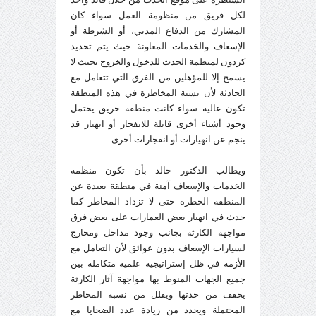
لكل فريق من منظومة العمل سواء كان
المشارك من الدفاع المدني، أو الشرطة أو
الإسعاف والخدمات المعاونة حيث يتم تحديد
كردون لمنظمة الحدث للدخول والخروج بحيث لا
يسمح إلا للمؤهلين من الفرق التي تتعامل مع
الحادثة لأن نسبة المخاطرة في هذه المنطقة
تكون عالية سواء كانت منطقة حريق يحتمل
وجود أشياء أخرى قابلة للانفجار أو انهيار قد
ينجم عن انهيارات أو انفجارات أخرى.
ويطالب الدكتور خالد بأن تكون منظمة
الخدمات والإسعاف آمنة في منطقة بعيدة عن
المنطقة الخطرة حتى لا تزداد المخاطر كما
حدث في انهيار بعض العمارات على بعض فرق
مواجهة الكارثة بجانب وجود مداخل ومخارج
لسيارات الإسعاف بدون عوائق لأن التعامل مع
الأزمة في ظل إستراتيجية علمية متكاملة بين
جميع الجهات المنوط بها مواجهة آثار الكارثة
يخفف من حدتها ويقلل من نسبة المخاطر
المحتملة ويحدد من زيادة عدد الضحايا مع