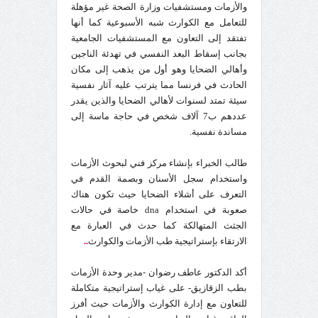
والأزمات ومستشفيات وزارة الصحة غير مؤهلة
للتعامل مع الكوارث شبه الأسبوعية كما أنها
تفتقد إلى التعاون مع المستشفيات الجامعية
بجانب إسقاط البعد النفسي في تهدئة الناجين
وأهالي الضحايا وهو أول من يذهب إلى مكان
الحادث في فرنسا مما يترتب عليه آثار نفسية
سيئة تمتد لسنوات لأهالي الضحايا والذين يقدر
عددهم ب7 آلاف شخص في حاجة ماسة إلى
مساندة نفسية.
طالب الخبراء بإنشاء مركز فني لبحوث الأزمات
واستخدام سجل الأسنان وبصمة القدم في
التعرف على أشلاء الضحايا حيث تكون هناك
صعوبة في استخدام dna خاصة في حالات
الجثث المتهالكة كما حدث في العبارة مع
الارتقاء بإستراتيجية طب الأزمات والكوارث
..
أكد الدكتور عاطف رضوان -مدير وحدة الأزمات
بطب الزقازيق- على غياب إستراتيجية متكاملة
للتعاون مع إدارة الكوارث والأزمات حيث أفرز