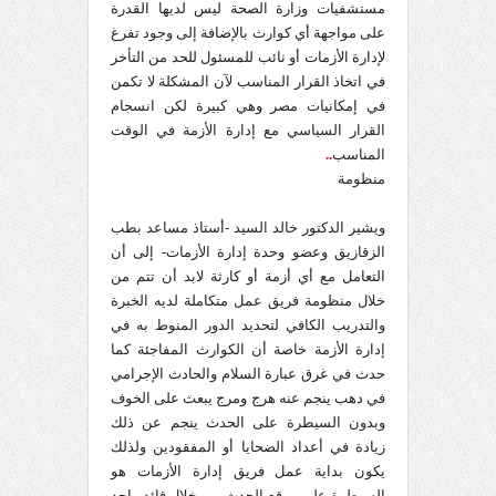
مستشفيات وزارة الصحة ليس لديها القدرة
على مواجهة أي كوارث بالإضافة إلى وجود تفرغ
لإدارة الأزمات أو نائب للمسئول للحد من التأخر
في اتخاذ القرار المناسب لآن المشكلة لا تكمن
في إمكانيات مصر وهي كبيرة لكن انسجام
القرار السياسي مع إدارة الأزمة في الوقت
المناسب
..
منظومة
ويشير الدكتور خالد السيد -أستاذ مساعد بطب
الزقازيق وعضو وحدة إدارة الأزمات- إلى أن
التعامل مع أي أزمة أو كارثة لابد أن تتم من
خلال منظومة فريق عمل متكاملة لديه الخبرة
والتدريب الكافي لتحديد الدور المنوط به في
إدارة الأزمة خاصة أن الكوارث المفاجئة كما
حدث في غرق عبارة السلام والحادث الإجرامي
في دهب ينجم عنه هرج ومرج يبعث على الخوف
وبدون السيطرة على الحدث ينجم عن ذلك
زيادة في أعداد الضحايا أو المفقودين ولذلك
يكون بداية عمل فريق إدارة الأزمات هو
السيطرة على موقع الحدث من خلال قائد واحد