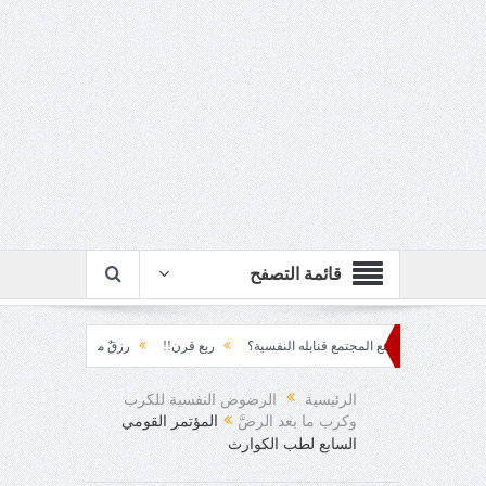
قائمة التصفح
يف يصنع المجتمع قنابله النفسية؟
ربع قرن!!
رزقٌ من يستكثره؟!
منطق الأرض
الرئيسية
الرضوض النفسية للكرب
وكرب ما بعد الرضَّ
المؤتمر القومي
السابع لطب الكوارث