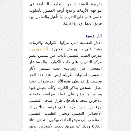
ضرورة الاستفادة من التجارب السابقة في
مواجهة الأزمات وعلاج أوجه القصور بأسلوب
علمي قائم على التدريب والتأهيل والتعامل بين
فريق العمل لإدارة الأزمة.
آثار نفسية
الآثار النفسية التي تتركها الكوارث والأزمات
رهيبة على حد ووصف الدكتورة
داليا مؤمن
-
مدرس الطب النفسي بآداب عين شمس عضو
مركز التدريب على طب الكوارث والمستشار
النفسي عبر الإنترنت- حيث تستمر الآثار
النفسية لسنوات طويلة ليس عند هذا الحد
فحسب بل قد تظهر هذه الآثار بعد سنوات حيث
يظل الشخص يتذكر الكارثة وكأنه يعيش فيها
ويحلم بها وتؤثر على عمله ودراسته وعلاقته
بالآخرين نتيجة لذلك فإن طرق التدخل النفسي
جزء من إدارة الأزمة ففي فرنسا مثلا يربك
الأخصائي النفسي ويختار الطبيب النفسي
المناسب إلى موقع الحادث ويكون التدخل أثناء
الكارثة وذلك عن طريق تحديد الأشخاص الذين