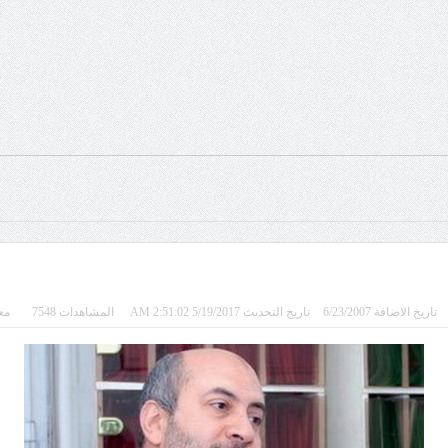
تاريخ الاضافة 6/23/2007
تاريخ التحديث 5/19/2017 2:51:02 AM
المشاهدات 7548
معد