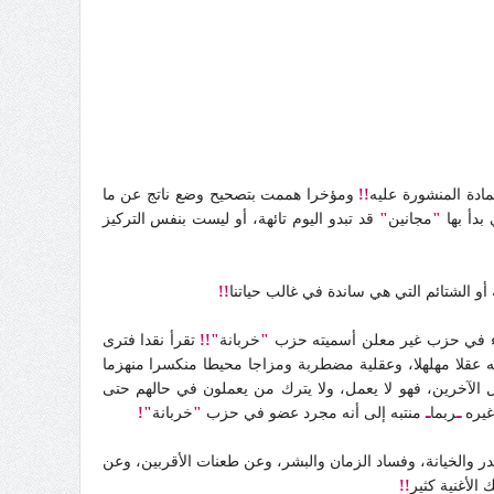
ادة المنشورة عليه
!!
ومؤخرا هممت بتصحيح وضع ناتج عن ما
بدأ بها
"
مجانين
"
قد تبدو اليوم تائهة، أو ليست بنفس التركيز
 أو الشتائم التي هي ساندة في غالب حياتنا
!!
عضاء في حزب غير معلن أسميته حزب
"
خربانة
"!!
تقرأ نقدا فترى
ئه عقلا مهلهلا، وعقلية مضطربة ومزاجا محيطا منكسرا منهزما
 الآخرين، فهو لا يعمل، ولا يترك من يعملون في حالهم حتى
غيره
ـ
ربما
ـ
منتبه إلى أنه مجرد عضو في حزب
"
خربانة
"!
والخيانة، وفساد الزمان والبشر، وعن طعنات الأقربين، وعن
الأغنية كثير
!!