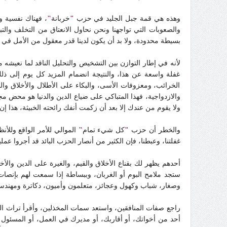
وهذه هي قمة جبل الجليد في حزب
"
خربانة
"
، فهناك نفسية و
والصعوبات التي تواجهنا ونحن نحاول الانعتاق من التخلف وال
بسيطة محدودة، ولا بد أن يكون لدينا قدر معقول من الأمل في
لأنه في إطار التوازن بين التشخيص والتحليل الناقد لما نعيشه
غفلة واسعة عن هذا، والنتيجة انضمام المزيد كل يوم إلى 
الخرائب، ومعزوفات الأسى، والبكاء على الأطلال والأخلاق وال
والازدواجية، فهذا المتباكي على ضياع الدين والدنيا هو محض 
ولا يقوم من عندك إلا بعد أن زكمت أنفك رائحته الخبيثة، هذا 
والخطر أن حزب
"
كل شيء تمام
"
الموالي للأمر الواقع وللأنظ
غفلتنا، وعبطنا، فإن الكثير من أنصار الحزب البائد قد أجروا عم
أحدهم يظهر لك بقناع الأخلاق والقيم، والغيرة على الدين و
ستجد ملامح البوم أو الغربان، وببساطة إذا سمعت لهم بإنص
وصغار، شباب وكهول وعجائز، متعلمون وأميون، دكاترة ومهند
راجع صفات المنافقين، واستعد سمات المخذلين، وأقرأ تراث الناد
أحد من أخواتك، أو أقاربك، أو مديرك في العمل، أو المسئول ال