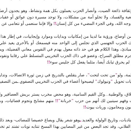
ثقافة ذائعة الصيت، وأنصار الحزب يعملون بكل همة ونشاط، وهو يجدون أرضا 
تبعية والفساد، ولا تخلو أمة من مشكلات، ولا توجد مسيرة دون عوائق أو عقبا
 وجه الله، وفي الجزء المضيء من كل إنسان
!!
وإلا فإننا سنعمى أو نتعامى عن ر
 من أوضاع، ورؤية ما لدينا من إمكانيات وبدايات وموارد وإيجابيات، في إطار هذ
ذلك الحزب الجهنمي الذي تجلس إلى الواحد منه فيسمعك أو بالأحرى يعيد 
مبادئ، وهذا الكلام هو في حد ذاته معول يهدم في النفوس معاني الفضيلة، ويش
مجرم مطلق السراح، وعضو في ذاك الحزب التخريبي المتسلط علي رقابنا ونفوسن
إن لم يحرق ثيابك أيضا، مثلما يفعل كل جليس سوء
!!
مة، ولو
"
من تحت لتحت
"
، صار يتقلص بالتدريج في زمن ثورة الاتصالات، وت
ليات تحويل
"
ونيولوك
"
ليصبحوا أعضاء في الحزب التخريبي التصفوي
ـ
من التصفي
الأخلاق، والوطنية...وكل القيم السامية، وهو محض مخرب يستر بريش العصافير
ات وفهم سيتبين لك أنهم من حزب
"
خربانة
"!!
منهم مشايخ ونجوم فضائيات، ومن
سون ومحامون، وربات بيوت
!!
بات، وتاريخ الولولة والعديد
ـ
وهو شعر يقال ويصاغ خصيصا للمصائب
-
وبعد ذلك
فلاني، وقد تجد البعض من غير المصابين بهذا المسخ تنتابه نوبات تشتد ثم تخف 