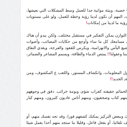
خصبة، وبيئة مواتية جدا للعمل وسط المشكلات التي نعيشها،
ت، المهم أن تكون لدينا رؤية وخطة للعمل، ولو على مستويات
ؤية ما لدينا من إمكانات
!
ا التوازن يمكن التفكير في مستقبل مختلف، ولكن يبدو أن هناك
علي مسامعك كل ما ساء وأوجع من حكايات المصائب، وأصوات
يع اليأس والانهزامية، ويكرس للقعود والفرجة، ويغذي النفاق
ا وعقولنا
!!
يمتص الدماء والطاقة، ويسمم المشاعر والضمائر،
داول المعلومات، وانكشاف المستور، واللعب ع المكشوف، ومن
ة
ـ
الجديد
!!
 والحمائم حقيقته كغراب شؤم، وبومة خرائب. دقق في وجوههم
هم كتاب وصحفيون، ومنهم أناس عاديون كثيرون، ومنهم كبار
 وببعض التركيز يمكنك كشفهم فورا، وقد تجد نفسك منهم، أو
تلقائيا، أو بفعل فاعل، وقليلا ما ستجد منهم أحدا يعمل شيئا