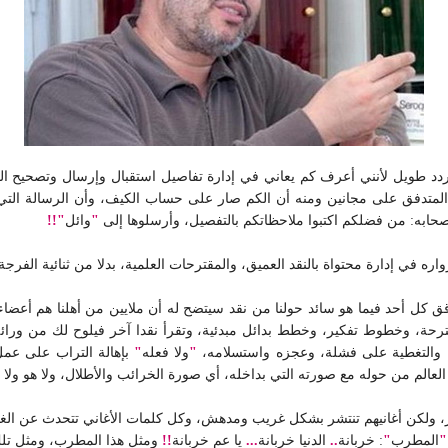
تردد طويل لأنني أعرف كم يعاني في إدارة تفاصيل استقبال وإرسال وتصحيح الم
لمتدفق على مجانين ومنه أن الكم صار على حساب الكيف، وأن الرسالة التي 
حابه: من فضلكم اكتبوا ملاحظاتكم بالتفصيل، وأرسلوها إلى
"
وائل
"!!
ره في إدارة محتواة بالنقد العميق، والمقترحات العلمية، بدلا من ثنائية الفرجة
 دقق كل أحد فيما هو سائد حولنا من نقد سيتضح له أن ملايين من أهلنا هم أ
 مقترحة، وخطوط تفكير، وخطط بدائل مبدئية، وتقرأ نقدا آخر فيلوح لك من ورا
، والتغطية على فشلة، وعجزه واستسلامه،
"
ولا فعله
"
بإهالة التراب على عمل
عالم من حوله مع صورته التي بداخله، أي صورة الخرائب والأطلال، ولا هو ولا 
 ولكن أغانيهم تنتشر بشكل غريب ومدهش، وكل كلمات الأغاني تتحدث عن الغدر 
"
المطرب
"
: خربانة
..
الدنيا خربانة
...
يا عم خربانة
!!
ومثل هذا المطرب، ومثل تلك 