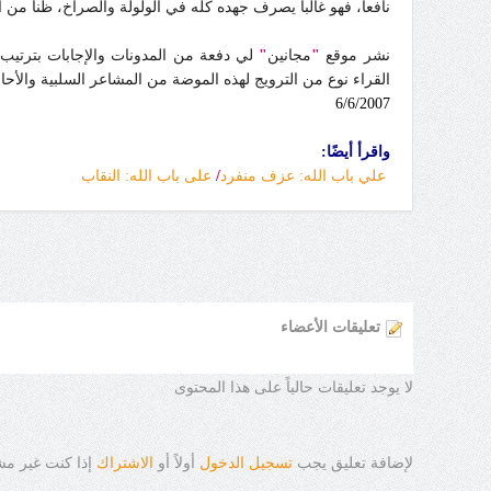
نافعا، فهو غالبا يصرف جهده كله في الولولة والصراخ، ظنا من
نشر موقع
"
مجانين
"
لي دفعة من المدونات والإجابات بترتيب
القراء نوع من الترويج لهذه الموضة من المشاعر السلبية والأح
6/6/2007
واقرأ أيضًا
:
علي باب الله: عزف منفرد
/
على باب الله: النقاب
تعليقات الأعضاء
لا يوجد تعليقات حالياً على هذا المحتوى
لإضافة تعليق يجب
تسجيل الدخول
أولاً أو
الاشتراك
إذا كنت غير م