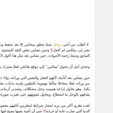
لا أطلب من أخي
د.وائل
شيئا يتعلق بمجانين إلا بعد تحفظ و
نشر لي، ولكنني لم أفعل
!!
وحين يصلني بعض النقد للمحتوى ا
السابق وسط زحمة الأصوات، حين يصلني نقد مثل هذا أقول لأص
وعندي أمل أن يتحول
"
مجانين
"
إلي موقع تفاعلي فعلا يشترك زوا
حين يصلني نقد أتأمله لأفهم العقل والنفس التي وراءه، وإذا
من ورائه عقلا متفاعلا متألقا مهموما بالتطوير ولديه بدايات
نكدا، وهو يحاول إزاحة همومه وحل مشكلاته، وتصدير أزماته
يقذفهم بالوحل ما استطاع، ويحاول تشويههم حتى تقترب صورة ال
لفت نظري أكثر من مرة انتشار شرائط لمطربين أغلبهم مغمور،
الدنيا التي صارت غابة أو خرابه
!!
حتى أن أغنية بعينها يصيح فيها